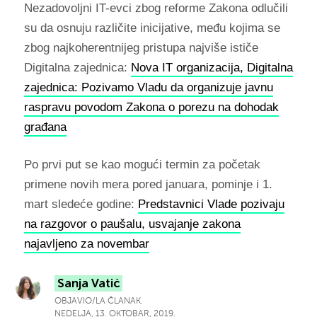
Nezadovoljni IT-evci zbog reforme Zakona odlučili
su da osnuju različite inicijative, među kojima se
zbog najkoherentnijeg pristupa najviše ističe
Digitalna zajednica:
Nova IT organizacija, Digitalna
zajednica: Pozivamo Vladu da organizuje javnu
raspravu povodom Zakona o porezu na dohodak
građana
Po prvi put se kao mogući termin za početak
primene novih mera pored januara, pominje i 1.
mart sledeće godine:
Predstavnici Vlade pozivaju
na razgovor o paušalu, usvajanje zakona
najavljeno za novembar
Sanja Vatić
OBJAVIO/LA ČLANAK.
NEDELJA, 13. OKTOBAR, 2019.