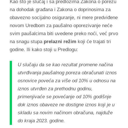
Kao što je slučaj i sa predlozima Zakona o porezu
na dohodak građana i Zakona o doprinosima za
obavezno socijalno osiguranje, ni mere predviđene
novom Uredbom za paušalno oporezivanje neće
svim paušalcima biti uvedene preko noći, već prvo
na snagu stupa
prelazni režim
koji će trajati tri
godine. Ili kako stoji u Predlogu:
U slučaju da se kao rezultat promene načina
utvrđivanja paušalnog poreza obračunati iznos
osnovice poveća za više od 10% u odnosu na
iznos utvrđen za prethodnu godinu,
primenjivaće se povećanje od 10% godišnje
dok iznos obaveze ne dostigne iznos koji je u
skladu sa novim načinom obračuna, najduže
do kraja 2023. godine.