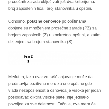
prosečnih zarada uključivati još dva kriterijuma:
broj zaposlenih lica i broj stanovnika u opštini.
Odnosno,
polazne osnovice
po opštinama
dobjene su množenjem prosečne zarade (PZ) sa
brojem zaposlenih (Z) u konkretnoj opštini, a zatim
deljenjem sa brojem stanovnika (S).
Međutim, iako ovakvo raščlanjavanje može da
predstavlja pozitivnu meru za one opštine gde
vlada nezaposlenost a osnovica je visoka jer jedan
poslodavac diktira visoke plate, nije jednako
povoljna za sve delatnosti. Tačnije, ova mera će