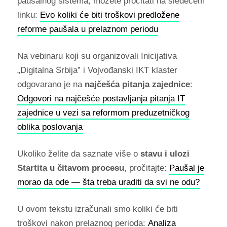
paušalnog sistema, možete pročitati na sledećem
linku:
Evo koliki će biti troškovi predložene
reforme paušala u prelaznom periodu
Na vebinaru koji su organizovali Inicijativa
„Digitalna Srbija” i Vojvođanski IKT klaster
odgovarano je na
najčešća pitanja zajednice
:
Odgovori na najčešće postavljanja pitanja IT
zajednice u vezi sa reformom preduzetničkog
oblika poslovanja
Ukoliko želite da saznate više o
stavu i ulozi
Startita
u čitavom procesu
, pročitajte:
Paušal je
morao da ode — šta treba uraditi da svi ne odu?
U ovom tekstu izračunali smo koliki će biti
troškovi nakon prelaznog perioda:
Analiza