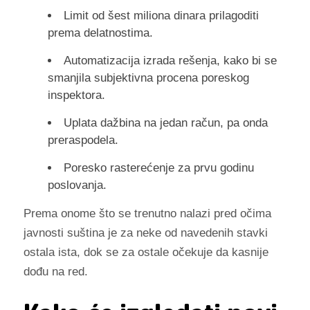
Limit od šest miliona dinara prilagoditi
prema delatnostima.
Automatizacija izrada rešenja, kako bi se
smanjila subjektivna procena poreskog
inspektora.
Uplata dažbina na jedan račun, pa onda
preraspodela.
Poresko rasterećenje za prvu godinu
poslovanja.
Prema onome što se trenutno nalazi pred očima
javnosti suština je za neke od navedenih stavki
ostala ista, dok se za ostale očekuje da kasnije
dođu na red.