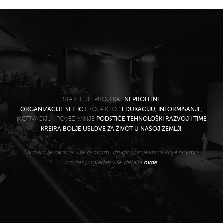
STARTIT JE PROJEKAT
NEPROFITNE
ORGANIZACIJE SEE ICT
KOJA KROZ
EDUKACIJU, INFORMISANJE,
MOTIVACIJU I POVEZIVANJE
PODSTIČE TEHNOLOŠKI RAZVOJ I TIME
KREIRA BOLJE USLOVE ZA ŽIVOT U NAŠOJ ZEMLJI.
Ukoliko te zanima više o ovom i drugim projektima koje radimo,
možeš pogledati više detalja
ovde
.