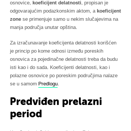
osnovice,
koeficijent delatnosti
, propisan je
odgovarajućim podazkonskim aktom, a
koeficijent
zone
se primenjuje samo u nekim slučajevima na
manja područja unutar opština.
Za izračunavanje koeficijenta delatnosti korišćen
je princip po kome odnosi između poreskih
osnovica za pojedinačne delatnosti treba da budu
isti kao i do sada. Koeficijenti delatnosti, kao i
polazne osnovice po poreskim područjima nalaze
se u samom
Predlogu
.
Predviđen prelazni
period