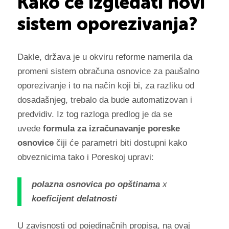
Kako će izgledati novi
sistem oporezivanja?
Dakle, država je u okviru reforme namerila da
promeni sistem obračuna osnovice za paušalno
oporezivanje i to na način koji bi, za razliku od
dosadašnjeg, trebalo da bude automatizovan i
predvidiv.
Iz tog razloga predlog je da se
uvede
formula za izračunavanje poreske
osnovice
čiji će parametri biti dostupni kako
obveznicima tako i Poreskoj upravi:
polazna osnovica po opštinama
x
koeficijent delatnosti
U zavisnosti od pojedinačnih propisa, na ovaj