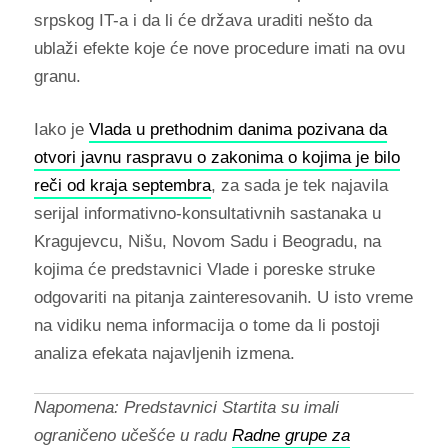
srpskog IT-a i da li će država uraditi nešto da
ublaži efekte koje će nove procedure imati na ovu
granu.
Iako je
Vlada u prethodnim danima pozivana da
otvori javnu raspravu o zakonima o kojima je bilo
reči od kraja septembra
, za sada je tek najavila
serijal informativno-konsultativnih sastanaka u
Kragujevcu, Nišu, Novom Sadu i Beogradu, na
kojima će predstavnici Vlade i poreske struke
odgovariti na pitanja zainteresovanih. U isto vreme
na vidiku nema informacija o tome da li postoji
analiza efekata najavljenih izmena.
Napomena: Predstavnici Startita su imali
ograničeno učešće u radu
Radne grupe za