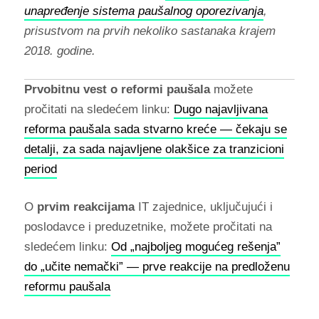
unapređenje sistema paušalnog oporezivanja
,
prisustvom na prvih nekoliko sastanaka krajem
2018. godine.
Prvobitnu vest o reformi paušala
možete
pročitati na sledećem linku:
Dugo najavljivana
reforma paušala sada stvarno kreće — čekaju se
detalji, za sada najavljene olakšice za tranzicioni
period
O
prvim reakcijama
IT zajednice, uključujući i
poslodavce i preduzetnike, možete pročitati na
sledećem linku:
Od „najboljeg mogućeg rešenja”
do „učite nemački” — prve reakcije na predloženu
reformu paušala