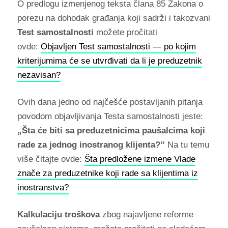
O predlogu izmenjenog teksta člana 85 Zakona o
porezu na dohodak građanja koji sadrži i takozvani
Test samostalnosti
možete pročitati
ovde:
Objavljen Test samostalnosti — po kojim
kriterijumima će se utvrđivati da li je preduzetnik
nezavisan?
Ovih dana jedno od najčešće postavljanih pitanja
povodom objavljivanja Testa samostalnosti jeste:
„Šta će biti sa preduzetnicima paušalcima koji
rade za jednog inostranog klijenta?’’
Na tu temu
više čitajte ovde:
Šta predložene izmene Vlade
znače za preduzetnike koji rade sa klijentima iz
inostranstva?
Kalkulaciju troškova
zbog najavljene reforme