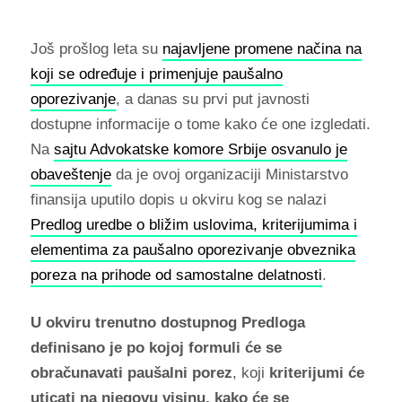
Još prošlog leta su
najavljene promene načina na
koji se određuje i primenjuje paušalno
oporezivanje
, a danas su prvi put javnosti
dostupne informacije o tome kako će one izgledati.
Na
sajtu Advokatske komore Srbije osvanulo je
obaveštenje
da je ovoj organizaciji Ministarstvo
finansija uputilo dopis u okviru kog se nalazi
Predlog uredbe о bližim uslovima, kriterijumima i
elementima za paušalno oporezivanje obveznika
poreza na prihode od samostalne delatnosti
.
U okviru trenutno dostupnog Predloga
definisano je po kojoj formuli će se
obračunavati paušalni porez
, koji
kriterijumi će
uticati na njegovu visinu, kako će se