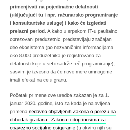
primenjivati na pojedinačne delatnosti
(uključujući tu i npr. računarsko programiranje
i konsultantske usluge) i kako će izgledati
prelazni period.
A kako u srpskom IT-u paušalno
oprezovani preduzetnici predstavljaju značajan
deo ekosistema (po nezvaničnim informacijama
oko 8.000 preduzetnika je registrovano za
delatnosti koje u sebi sadrže reč programiranje),
sasvim je izvesno da će nove mere umnogome
imati efekat na celu granu.
Početak primene ove uredbe zakazan je za 1.
januar 2020. godine, isto za kada je najavljena i
primena
nedavno objavljenih Zakona o porezu na
dohodak građana i Zakona o doprinosima za
obavezno socijalno osiguranje
(u okviru njih su