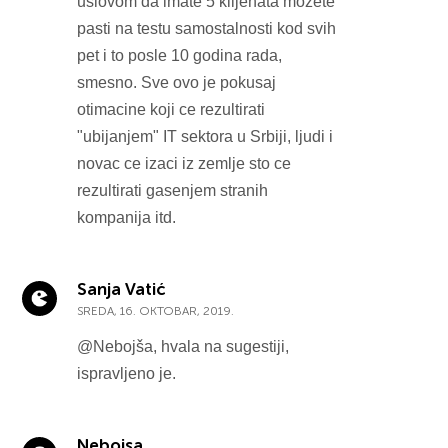
uslovom da imate 5 klijenata mozete
pasti na testu samostalnosti kod svih
pet i to posle 10 godina rada,
smesno. Sve ovo je pokusaj
otimacine koji ce rezultirati
"ubijanjem" IT sektora u Srbiji, ljudi i
novac ce izaci iz zemlje sto ce
rezultirati gasenjem stranih
kompanija itd.
Sanja Vatić
SREDA, 16. OKTOBAR, 2019.
@Nebojša, hvala na sugestiji,
ispravljeno je.
Nebojsa