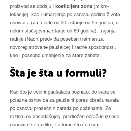
proizvod se dodaju i
koeficijent zone
(mikro-
lokacije), kao i umanjenja po osnovu godina života
osnivača (za mlađe od 30 i starije od 55 godina, u
nekim slučajevima starije od 60 godina), trajanja
radnje (Nacrt predviđa poseban tretman za
novoregistrovane paušalce) i radne sposobnosti,
kao i posebno umanjenje za stare zanate.
Šta je šta u formuli?
Kao što je većini paušalaca poznato, do sada se
polazna osnovica za paušalni porez obračunavala
po osnovu prosečnih zarada po opštinama. Za
razliku od dosadašnjeg, predložen obračun iznosa
osnovice se razlikuje u tome što će osim