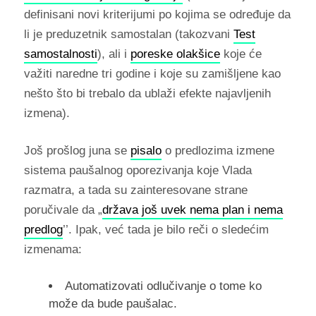
definisani novi kriterijumi po kojima se određuje da
li je preduzetnik samostalan (takozvani
Test
samostalnosti
), ali i
poreske olakšice
koje će
važiti naredne tri godine i koje su zamišljene kao
nešto što bi trebalo da ublaži efekte najavljenih
izmena).
Još prošlog juna se
pisalo
o predlozima izmene
sistema paušalnog oporezivanja koje Vlada
razmatra, a tada su zainteresovane strane
poručivale da „
država još uvek nema plan i nema
predlog
’’. Ipak, već tada je bilo reči o sledećim
izmenama:
Automatizovati odlučivanje o tome ko
može da bude paušalac.