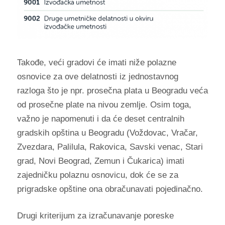
Takođe, veći gradovi će imati niže polazne
osnovice za ove delatnosti iz jednostavnog
razloga što je npr. prosečna plata u Beogradu veća
od prosečne plate na nivou zemlje. Osim toga,
važno je napomenuti i da će deset centralnih
gradskih opština u Beogradu (Voždovac, Vračar,
Zvezdara, Palilula, Rakovica, Savski venac, Stari
grad, Novi Beograd, Zemun i Čukarica) imati
zajedničku polaznu osnovicu, dok će se za
prigradske opštine ona obračunavati pojedinačno.
Drugi kriterijum za izračunavanje poreske