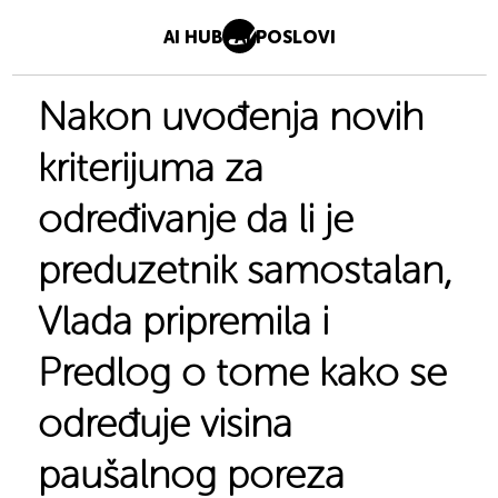
AI HUB
AI POSLOVI
Nakon uvođenja novih
kriterijuma za
određivanje da li je
preduzetnik samostalan,
Vlada pripremila i
Predlog o tome kako se
određuje visina
paušalnog poreza