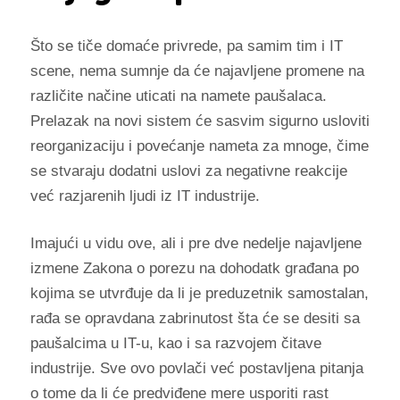
Što se tiče domaće privrede, pa samim tim i IT
scene, nema sumnje da će najavljene promene na
različite načine uticati na namete paušalaca.
Prelazak na novi sistem će sasvim sigurno usloviti
reorganizaciju i povećanje nameta za mnoge, čime
se stvaraju dodatni uslovi za negativne reakcije
već razjarenih ljudi iz IT industrije.
Imajući u vidu ove, ali i pre dve nedelje najavljene
izmene Zakona o porezu na dohodatk građana po
kojima se utvrđuje da li je preduzetnik samostalan,
rađa se
opravdana zabrinutost šta će se desiti sa
paušalcima u IT-u, kao i sa razvojem čitave
industrije.
Sve ovo povlači već postavljena pitanja
o tome da li će predviđene mere usporiti rast