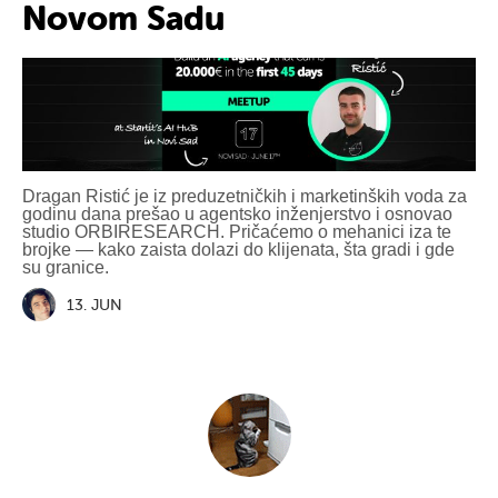
Novom Sadu
Dragan Ristić je iz preduzetničkih i marketinških voda za
godinu dana prešao u agentsko inženjerstvo i osnovao
studio ORBIRESEARCH. Pričaćemo o mehanici iza te
brojke — kako zaista dolazi do klijenata, šta gradi i gde
su granice.
13. JUN