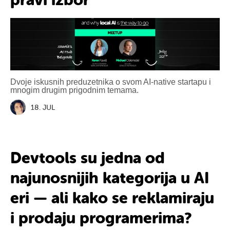
pravi izbor
Dvoje iskusnih preduzetnika o svom AI-native startapu i
mnogim drugim prigodnim temama.
18. JUL
Devtools
su jedna od
najunosnijih
kategorija u AI
eri — ali
kako
se reklamiraju
i
prodaju
programerima?