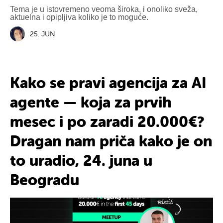
Tema je u istovremeno veoma široka, i onoliko sveža,
aktuelna i opipljiva koliko je to moguće.
25. JUN
Kako se pravi
agencija za AI
agente — koja za
prvih
mesec
i po zaradi
20
.
000
€?
Dragan nam priča
kako je on
to uradio
, 24. juna u
Beogradu