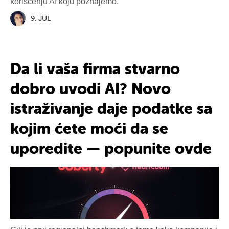
korišćenju AI koju poznajemo.
9. JUL
Da li vaša firma
stvarno
dobro uvodi AI
? Novo
istraživanje daje podatke sa
kojim ćete moći
da se
uporedite
— popunite ovde