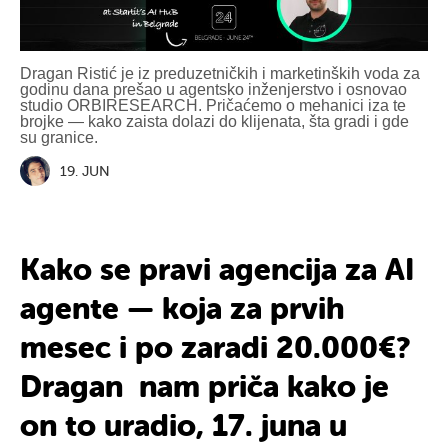
Dragan Ristić je iz preduzetničkih i marketinških voda za
godinu dana prešao u agentsko inženjerstvo i osnovao
studio ORBIRESEARCH. Pričaćemo o mehanici iza te
brojke — kako zaista dolazi do klijenata, šta gradi i gde
su granice.
19. JUN
Kako se pravi
agencija
za AI
agente
— koja za prvih
mesec
i
po
zaradi
20.000
€?
Dragan nam priča
kako je
on
to uradio,
17. juna
u