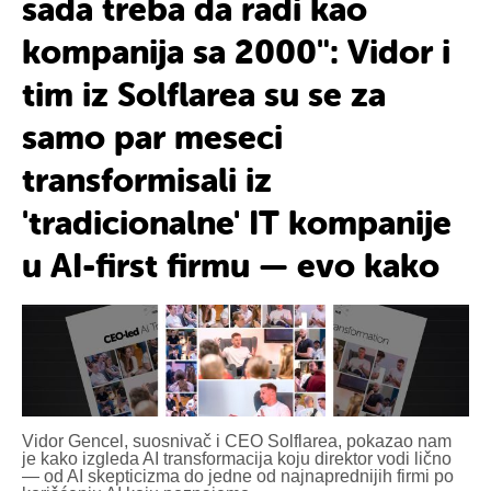
sada
treba da radi kao
kompanija sa
2000
": Vidor i
tim iz
Solflarea
su se za
samo
par meseci
transformisali iz
'tradicionalne' IT kompanije
u
AI-first firmu
— evo kako
Vidor Gencel, suosnivač i CEO Solflarea, pokazao nam
je kako izgleda AI transformacija koju direktor vodi lično
— od AI skepticizma do jedne od najnaprednijih firmi po