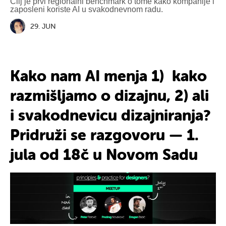
Cilj je prvi regionalni benchmark o tome kako kompanije i
zaposleni koriste AI u svakodnevnom radu.
29. JUN
Kako
nam
AI menja
1) kako
razmišljamo
o dizajnu, 2) ali
i
svakodnevicu
dizajniranja?
Pridruži
se razgovoru —
1.
jula
od 18č u Novom Sadu