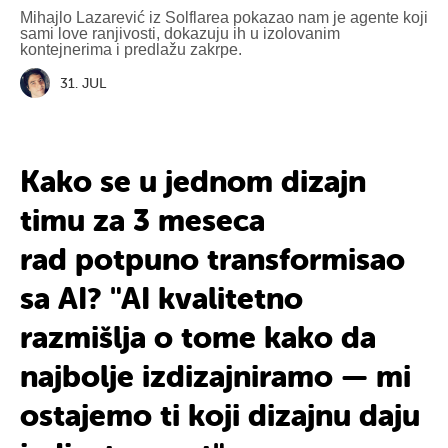
Mihajlo Lazarević iz Solflarea pokazao nam je agente koji
sami love ranjivosti, dokazuju ih u izolovanim
kontejnerima i predlažu zakrpe.
31. JUL
Kako se u jednom dizajn
timu
za 3 meseca
rad
potpuno transformisao
sa AI? "AI
kvalitetno
razmišlja
o tome kako da
najbolje izdizajniramo — mi
ostajemo ti
koji dizajnu
daju