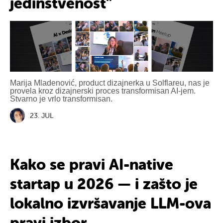
jedinstvenost
"
Marija Mladenović, product dizajnerka u Solflareu, nas je
provela kroz dizajnerski proces transformisan AI-jem.
Stvarno je vrlo transformisan.
23. JUL
Kako se pravi
AI-native
startap
u
2026
— i zašto je
lokalno
izvršavanje
LLM
-ova