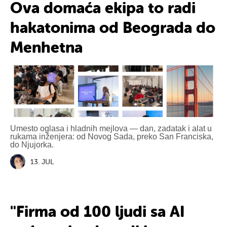
Ova
domaća
ekipa to radi
hakatonima
od Beograda do
Menhetna
Umesto oglasa i hladnih mejlova — dan, zadatak i alat u
rukama inženjera: od Novog Sada, preko San Franciska,
do Njujorka.
13. JUL
"Firma od
100 ljudi
sa AI