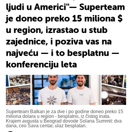
ljudi
u Americi
"—
Superteam
je doneo preko
15 m
iliona
$
u region, izrastao u
stub
zajednice
, i poziva vas na
najveću
— i to besplatnu —
konferenciju leta
Superteam Balkan je za dve i po godine doneo preko 15
miliona dolara u region - besplatno, iz čistog inata.
Krajem avgusta u Beograd dovode Solana Summit: dva
dana, ceo Sava centar, ulaz besplatan.