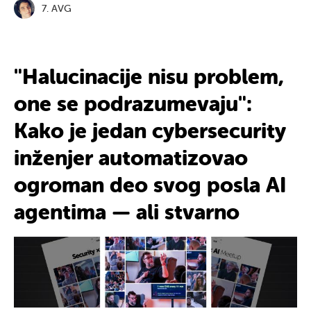
7. AVG
"
Halucinacije
nisu problem,
one se
podrazumevaju
":
Kako je jedan
cybersecurity
inženjer
automatizovao
ogroman deo
svog posla AI
agentima
— ali stvarno