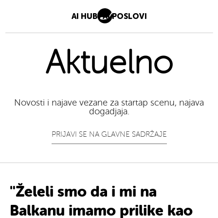
AI HUB
AI POSLOVI
Aktuelno
Novosti i najave vezane za startap scenu, najava
dogadjaja.
PRIJAVI SE NA GLAVNE SADRŽAJE
"Želeli smo da
i mi
na
Balkanu
imamo prilike
kao