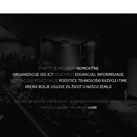
STARTIT JE PROJEKAT
NEPROFITNE
ORGANIZACIJE SEE ICT
KOJA KROZ
EDUKACIJU, INFORMISANJE,
MOTIVACIJU I POVEZIVANJE
PODSTIČE TEHNOLOŠKI RAZVOJ I TIME
KREIRA BOLJE USLOVE ZA ŽIVOT U NAŠOJ ZEMLJI.
Ukoliko te zanima više o ovom i drugim projektima koje radimo,
možeš pogledati više detalja
ovde
.