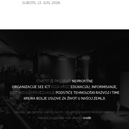
SUBOTA, 13. JUN, 2026.
STARTIT JE PROJEKAT
NEPROFITNE
ORGANIZACIJE SEE ICT
KOJA KROZ
EDUKACIJU, INFORMISANJE,
MOTIVACIJU I POVEZIVANJE
PODSTIČE TEHNOLOŠKI RAZVOJ I TIME
KREIRA BOLJE USLOVE ZA ŽIVOT U NAŠOJ ZEMLJI.
Ukoliko te zanima više o ovom i drugim projektima koje radimo,
možeš pogledati više detalja
ovde
.