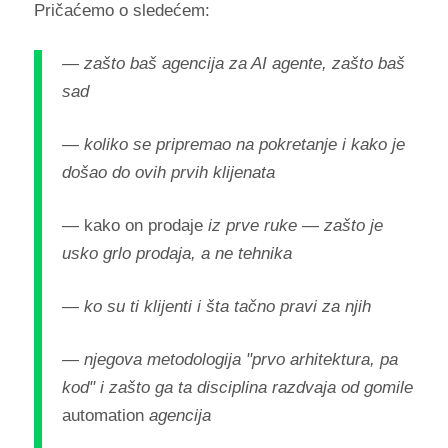
Pričaćemo o sledećem:
— zašto baš agencija za AI agente, zašto baš
sad
— koliko se pripremao na pokretanje i kako je
došao do ovih prvih klijenata
—
kako on prodaje
iz prve ruke — zašto je
usko grlo prodaja, a ne tehnika
— ko su ti klijenti i šta tačno pravi za njih
— njegova metodologija "prvo arhitektura, pa
kod" i zašto ga ta disciplina razdvaja od gomile
automation
agencija