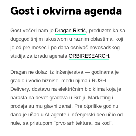
Gost i okvirna agenda
Gost večeri nam je
Dragan Ristić
, preduzetnika sa
dugogodišnjim iskustvom u raznim oblastima, koji
je od pre mesec i po dana osnivač novosadskog
studija za izradu agenata
ORBIRESEARCH
.
Dragan ne dolazi iz inženjerstva — godinama je
gradio i vodio biznise, među njima i RUSH
Delivery, dostavu na električnim biciklima koja je
narasla na devet gradova u Srbiji. Marketing i
prodaja su mu glavni zanat. Pre otprilike godinu
dana je ušao u AI agente i inženjerski deo učio od
nule, sa pristupom "prvo arhitektura, pa kod".