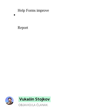
Vukašin Stojkov
OBJAVIO/LA ČLANAK.