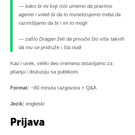
— kako bi mi koji isto umemo da pravimo
agente i voleli bi da to monetizujemo treba da
razmišljamo da bi i mi to mogli
— zašto Dragan želi da privuče što više takvih
da mu se pridruže i šta nudi
Kao i uvek, veliki deo vremena ostavljamo za
pitanja i diskusiju sa publikom.
Format:
~60 minuta razgovora + Q&A
Jezik:
engleski
Prijava