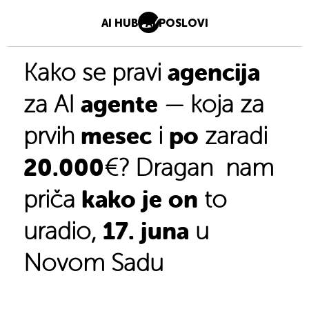
AI HUB
AI POSLOVI
agencija
Kako se pravi
agente
za AI
— koja za
mesec
po
prvih
i
zaradi
20.000
€? Dragan nam
kako je on
priča
to
17. juna
uradio,
u
Novom Sadu