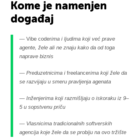
Kome je namenjen
događaj
—
Vibe coder
ima i ljudima koji već prave
agente, žele ali ne znaju kako da od toga
naprave biznis
— Preduzetnicima i
freelancer
ima koji žele da
se razvijaju u smeru pravljenja agenata
— Inženjerima koji razmišljaju o iskoraku iz 9–
5 u sopstvenu priču
— Vlasnicima tradicionalnih softverskih
agencija koje žele da se probiju na ovo tržište