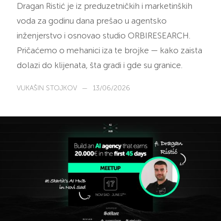
Dragan Ristić je iz preduzetničkih i marketinških
voda za godinu dana prešao u agentsko
inženjerstvo i osnovao studio ORBIRESEARCH.
Pričaćemo o mehanici iza te brojke — kako zaista
dolazi do klijenata, šta gradi i gde su granice.
VUKAŠIN STOJKOV
—
13/06/2026