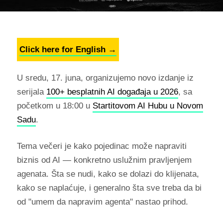
Click here for English →
U sredu, 17. juna, organizujemo novo izdanje iz
serijala
100+ besplatnih AI događaja u 2026
, sa
početkom u 18:00 u
Startitovom AI Hubu u Novom
Sadu
.
Tema večeri je kako pojedinac može napraviti
biznis od AI — konkretno uslužnim pravljenjem
agenata. Šta se nudi, kako se dolazi do klijenata,
kako se naplaćuje, i generalno šta sve treba da bi
od "umem da napravim agenta" nastao prihod.