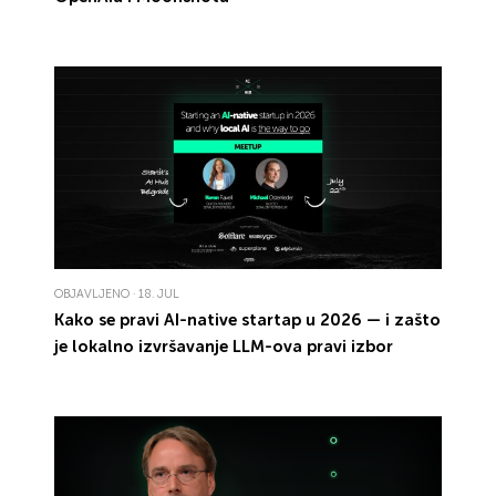
OBJAVLJENO · 18. JUL
Kako se pravi
AI-native startap
u
2026
— i zašto
je
lokalno
izvršavanje
LLM
-ova
pravi izbor