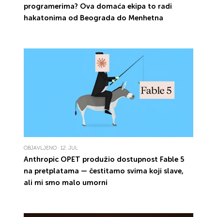
programerima? Ova
domaća
ekipa to radi
hakatonima
od Beograda do
Menhetna
OBJAVLJENO · 12. JUL
Anthropic
OPET produžio
dostupnost Fable 5
na pretplatama —
čestitamo
svima koji slave,
ali mi smo
malo umorni