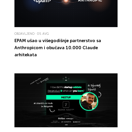
OBJAVLJENO · 05. AVG
EPAM
ušao u višegodišnje
partnerstvo sa
Anthropicom
i obučava
10.000 Claude
arhitekata