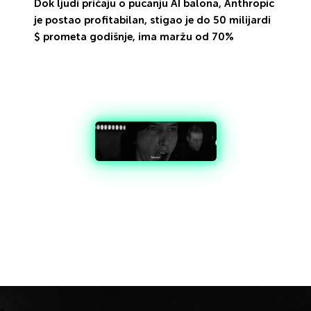
Dok ljudi pričaju o pucanju AI balona, Anthropic
je postao profitabilan, stigao je do 50 milijardi
$ prometa godišnje, ima maržu od 70%