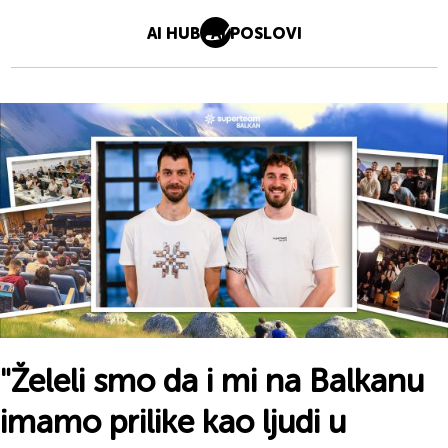
AI HUB
AI POSLOVI
"Želeli smo da
i mi
na Balkanu
imamo prilike
kao ljudi
u