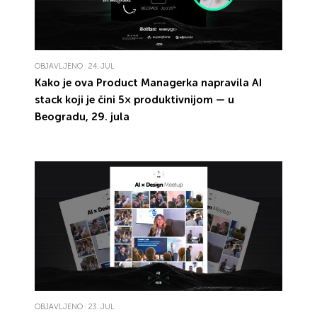
OBJAVLJENO · 24. JUL
Kako je ova
Product Managerka
napravila
AI
stack
koji je čini
5×
produktivnijom — u
Beogradu,
29. jula
OBJAVLJENO · 23. JUL