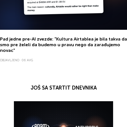
Pad
jedne
pre-AI
zvezde: "Kultura
Airtable
a je bila takva da
smo
pre
želeli da
budemo u pravu
nego da
zarađujemo
novac"
OBJAVLJENO · 06. AVG
JOŠ SA STARTIT DNEVNIKA