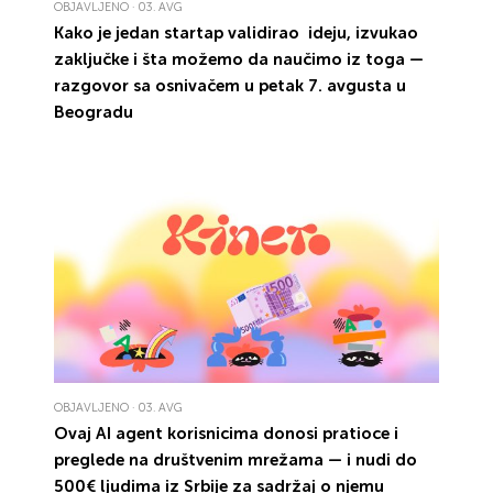
OBJAVLJENO · 03. AVG
Kako
je jedan
startap
validirao
ideju, izvukao
zaključke
i šta možemo da
naučimo
iz toga —
razgovor sa
osnivačem
u petak 7. avgusta u
Beogradu
OBJAVLJENO · 03. AVG
Ovaj AI
agent
korisnicima donosi
pratioce
i
preglede
na društvenim
mrežama
— i nudi
do
500€
ljudima iz
Srbije
za sadržaj o njemu