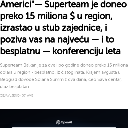
Americi
"—
Superteam
je doneo
preko
15 m
iliona
$
u region,
izrastao u
stub zajednice
, i
poziva vas na
najveću
— i to
besplatnu —
konferenciju leta
Superteam Balkan je za dve i po godine doneo preko 15 miliona
dolara u region - besplatno, iz čistog inata. Krajem avgusta u
Beograd dovode Solana Summit: dva dana, ceo Sava centar,
ulaz besplatan.
OBJAVLJENO · 07. AVG