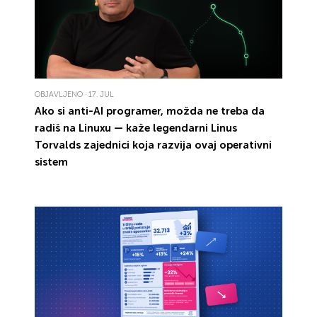
OBJAVLJENO · 17. JUL
Ako si
anti-AI
programer, možda
ne treba da
radiš
na
Linuxu
— kaže legendarni
Linus
Torvalds
zajednici koja razvija ovaj operativni
sistem