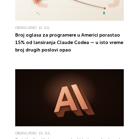
OBJAVLJENO · 12. JUL
Broj oglasa za programere u Americi porastao
15% od lansiranja Claude Codea — u isto vreme
broj drugih poslovi opao
OBJAVLJENO · 10. JUL