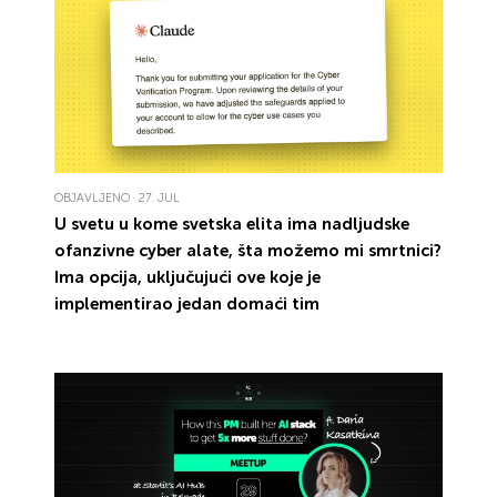
OBJAVLJENO · 27. JUL
U svetu u kome
svetska elita
ima
nadljudske
ofanzivne
cyber alate, šta možemo mi smrtnici?
Ima opcija
, uključujući ove koje je
implementirao
jedan domaći tim