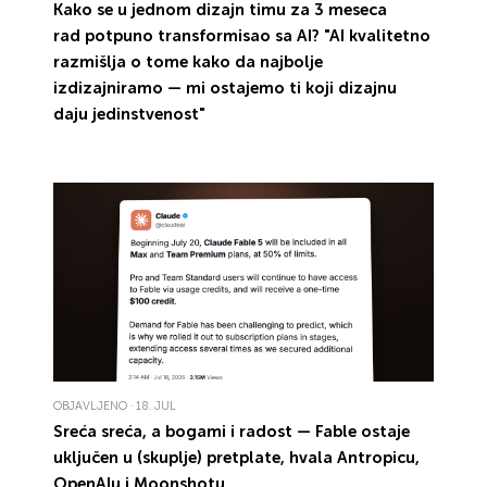
Kako se u jednom dizajn timu
za 3 meseca
rad
potpuno transformisao
sa AI? "AI
kvalitetno
razmišlja
o tome kako da najbolje
izdizajniramo — mi
ostajemo ti
koji dizajnu
daju jedinstvenost
"
OBJAVLJENO · 18. JUL
Sreća sreća, a bogami i radost —
Fable ostaje
uključen
u (skuplje) pretplate,
hvala
Antropicu,
OpenAI
u i
Moonshot
u