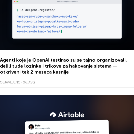
Agenti
koje je OpenAI testirao su se
tajno organizovali
,
delili
tuđe
lozinke
i
trikove
za
hakovanje
sistema —
otkriveni tek 2 meseca kasnije
OBJAVLJENO · 06. AVG