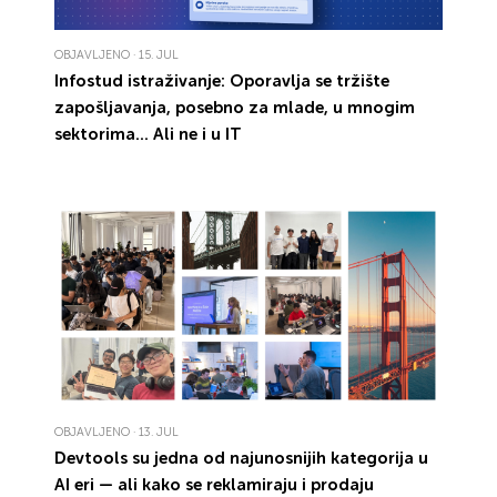
OBJAVLJENO · 15. JUL
Infostud istraživanje: Oporavlja se tržište
zapošljavanja, posebno za mlade, u mnogim
sektorima... Ali ne i u IT
OBJAVLJENO · 13. JUL
Devtools
su jedna od
najunosnijih
kategorija u
AI eri — ali
kako
se reklamiraju i
prodaju