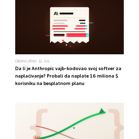
OBJAVLJENO · 12. JUL
Da li je Anthropic
vajb-kodovao
svoj
softver
za
naplaćivanje
?
Probali
da naplate
16 miliona $
korisniku na
besplatnom
planu