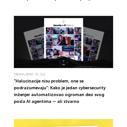
OBJAVLJENO · 31. JUL
"
Halucinacije
nisu problem, one se
podrazumevaju
": Kako je jedan
cybersecurity
inženjer
automatizovao
ogroman deo
svog
posla AI agentima
— ali stvarno