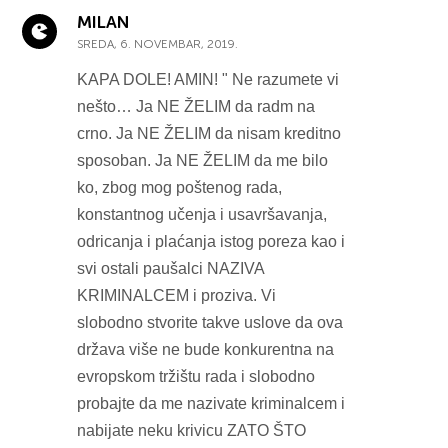
MILAN
SREDA, 6. NOVEMBAR, 2019.
KAPA DOLE! AMIN! " Ne razumete vi
nešto… Ja NE ŽELIM da radm na
crno. Ja NE ŽELIM da nisam kreditno
sposoban. Ja NE ŽELIM da me bilo
ko, zbog mog poštenog rada,
konstantnog učenja i usavršavanja,
odricanja i plaćanja istog poreza kao i
svi ostali paušalci NAZIVA
KRIMINALCEM i proziva. Vi
slobodno stvorite takve uslove da ova
država više ne bude konkurentna na
evropskom tržištu rada i slobodno
probajte da me nazivate kriminalcem i
nabijate neku krivicu ZATO ŠTO