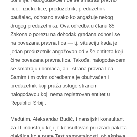
pominje. Nalogodavcem će se smatrati pravno
lice, fizičko lice, preduzetnik, preduzetnik
paušalac, odnosno svako ko angažuje nekog
drugog preduzetnika. Ova odredba u članu 85
Zakona o porezu na dohodak građana odnosi se i
na povezana pravna lica — tj. situaciju kada je
jedan preduzetnik angažovan od više entiteta koji
čine povezana pravna lica. Takođe, nalogodavcem
se smatraju i domaća, ali i strana pravna lica.
Samim tim ovim odredbama je obuhvaćen i
preduzetnik koji pruža usluge stranom
nalogodavcu koji nema registrovan entitet u
Republici Srbiji.
Međutim, Aleksandar Budić, finansijski konsultant
za IT industriju koji je konsultovan pri izradi paketa
olakšica koje prate Test samostalnosti, objašnjava