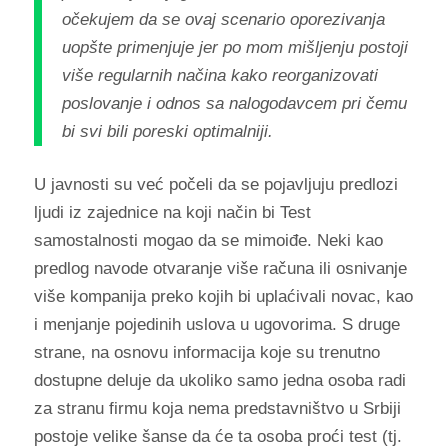
očekujem da se ovaj scenario oporezivanja
uopšte primenjuje jer po mom mišljenju postoji
više regularnih načina kako reorganizovati
poslovanje i odnos sa nalogodavcem pri čemu
bi svi bili poreski optimalniji.
U javnosti su već počeli da se pojavljuju predlozi
ljudi iz zajednice na koji način bi Test
samostalnosti mogao da se mimoiđe. Neki kao
predlog navode otvaranje više računa ili osnivanje
više kompanija preko kojih bi uplaćivali novac, kao
i menjanje pojedinih uslova u ugovorima. S druge
strane, na osnovu informacija koje su trenutno
dostupne deluje da ukoliko samo jedna osoba radi
za stranu firmu koja nema predstavništvo u Srbiji
postoje velike šanse da će ta osoba proći test (tj.