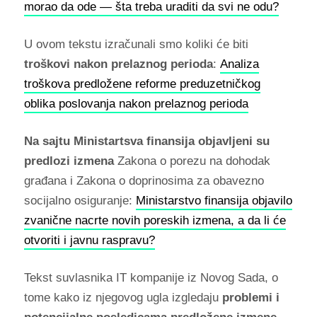
morao da ode — šta treba uraditi da svi ne odu?
U ovom tekstu izračunali smo koliki će biti
troškovi nakon prelaznog perioda
:
Analiza
troškova predložene reforme preduzetničkog
oblika poslovanja nakon prelaznog perioda
Na sajtu Ministartsva finansija objavljeni su
predlozi izmena
Zakona o porezu na dohodak
građana i Zakona o doprinosima za obavezno
socijalno osiguranje:
Ministarstvo finansija objavilo
zvanične nacrte novih poreskih izmena, a da li će
otvoriti i javnu raspravu?
Tekst suvlasnika IT kompanije iz Novog Sada, o
tome kako iz njegovog ugla izgledaju
problemi i