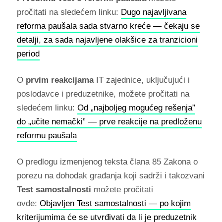
pročitati na sledećem linku:
Dugo najavljivana
reforma paušala sada stvarno kreće — čekaju se
detalji, za sada najavljene olakšice za tranzicioni
period
O
prvim reakcijama
IT zajednice, uključujući i
poslodavce i preduzetnike, možete pročitati na
sledećem linku:
Od „najboljeg mogućeg rešenja”
do „učite nemački” — prve reakcije na predloženu
reformu paušala
O predlogu izmenjenog teksta člana 85 Zakona o
porezu na dohodak građanja koji sadrži i takozvani
Test samostalnosti
možete pročitati
ovde:
Objavljen Test samostalnosti — po kojim
kriterijumima će se utvrđivati da li je preduzetnik