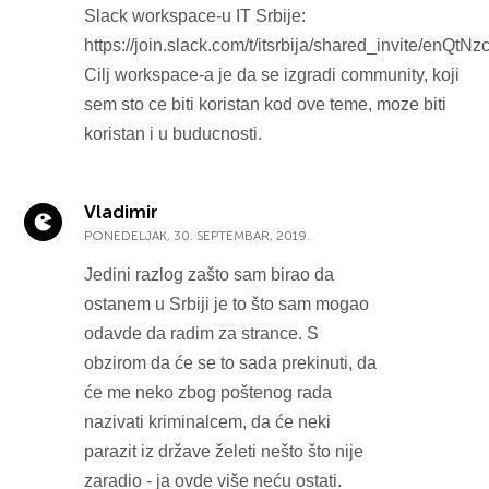
Slack workspace-u IT Srbije:
https://join.slack.com/t/itsrbija/shared_
Cilj workspace-a je da se izgradi community, koji
sem sto ce biti koristan kod ove teme, moze biti
koristan i u buducnosti.
Vladimir
PONEDELJAK, 30. SEPTEMBAR, 2019.
Jedini razlog zašto sam birao da
ostanem u Srbiji je to što sam mogao
odavde da radim za strance. S
obzirom da će se to sada prekinuti, da
će me neko zbog poštenog rada
nazivati kriminalcem, da će neki
parazit iz države želeti nešto što nije
zaradio - ja ovde više neću ostati.