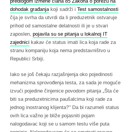
predlogom izmene člana 85 Zakona o porezu na
dohodak građanja
koji sadrži i
Test samostalnosti
čija je svrha da utvrdi da li preduzetnik ostvaruje
prihod od samostalne delatnosti ili je u stvari
zaposlen,
pojavila su se pitanja u lokalnoj IT
zajednici
kakav će status imati lica koja rade za
stranu kompaniju koja nema predstavništvo u
Republici Srbiji.
Iako se još čekaju razjašnjenja oko pojedinosti
mehanizma sprovođenja testa, za sada je moguće
izvući pojedine činjenice povodom pitanja „Šta će
biti sa preduzetnicima paušalcima koji rade za
jednog inostranog klijenta?’’ Da bi razumeli status
ovih lica važno je bliže pojasniti pojam
nalogodavac koji se u samom testu više puta