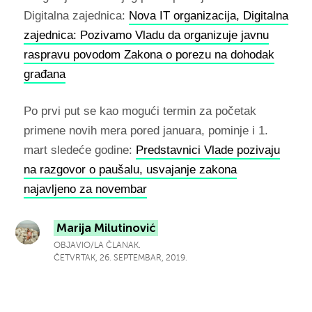
Digitalna zajednica:
Nova IT organizacija, Digitalna
zajednica: Pozivamo Vladu da organizuje javnu
raspravu povodom Zakona o porezu na dohodak
građana
Po prvi put se kao mogući termin za početak
primene novih mera pored januara, pominje i 1.
mart sledeće godine:
Predstavnici Vlade pozivaju
na razgovor o paušalu, usvajanje zakona
najavljeno za novembar
Marija Milutinović
OBJAVIO/LA ČLANAK.
ČETVRTAK, 26. SEPTEMBAR, 2019.