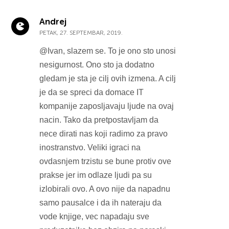
Andrej
PETAK, 27. SEPTEMBAR, 2019.
@Ivan, slazem se. To je ono sto unosi
nesigurnost. Ono sto ja dodatno
gledam je sta je cilj ovih izmena. A cilj
je da se spreci da domace IT
kompanije zaposljavaju ljude na ovaj
nacin. Tako da pretpostavljam da
nece dirati nas koji radimo za pravo
inostranstvo. Veliki igraci na
ovdasnjem trzistu se bune protiv ove
prakse jer im odlaze ljudi pa su
izlobirali ovo. A ovo nije da napadnu
samo pausalce i da ih nateraju da
vode knjige, vec napadaju sve