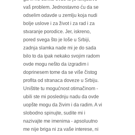
vaš problem. Jednostavno ću da se
odselim odavde u zemlju koja nudi
bolje uslove i za život i za rad i za
stvaranje porodice. Jer, iskreno,
pored svega što je loše u Srbiji,
zadnja slamka nade mi je do sada
bilo to da ipak nekako svojim radom
ovde mogu nešto da izgradim i
doprinesem tome da se više čistog
profita od stranaca doveze u Srbiju.
Uništite tu mogućnost otimačinom -
ubili ste mi poslednju nadu da ovde
uopšte mogu da živim i da radim. A vi
slobodno spinujte, sudite mi i
nazivajte me imenima - apsoluutno
me nije briga ni za vaše interese, ni