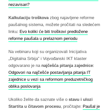
nezavisan?
Kalkulaciju troškova
zbog najavljene reforme
paušalnog sistema, možete pročitati na sledećem
linku:
Evo koliki će biti troškovi predložene
reforme paušala u prelaznom periodu
Na vebinaru koji su organizovali Inicijativa
„Digitalna Srbija” i Vojvođanski IKT klaster
odgovarano je na
najčešća pitanja zajednice
:
Odgovori na najčešće postavljanja pitanja IT
zajednice u vezi sa reformom preduzetničkog
oblika poslovanja
Ukoliko želite da saznate više o
stavu i ulozi
Startita
u čitavom procesu
, pročitajte:
Paušal je