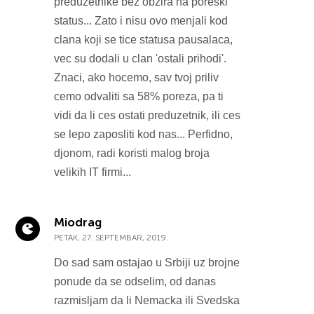
preduzetnike bez obzira na poreski
status... Zato i nisu ovo menjali kod
clana koji se tice statusa pausalaca,
vec su dodali u clan 'ostali prihodi'.
Znaci, ako hocemo, sav tvoj priliv
cemo odvaliti sa 58% poreza, pa ti
vidi da li ces ostati preduzetnik, ili ces
se lepo zaposliti kod nas... Perfidno,
djonom, radi koristi malog broja
velikih IT firmi...
Miodrag
PETAK, 27. SEPTEMBAR, 2019.
Do sad sam ostajao u Srbiji uz brojne
ponude da se odselim, od danas
razmisljam da li Nemacka ili Svedska