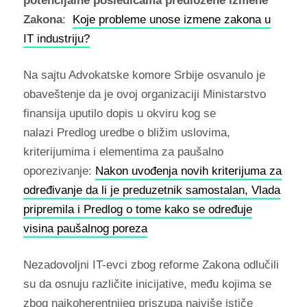
potencijalne posledicama predložene izmene
Zakona
:
Koje probleme unose izmene zakona u
IT industriju?
Na sajtu Advokatske komore Srbije osvanulo je
obaveštenje da je ovoj organizaciji Ministarstvo
finansija uputilo dopis u okviru kog se
nalazi Predlog uredbe о bližim uslovima,
kriterijumima i elementima za paušalno
oporezivanje:
Nakon uvođenja novih kriterijuma za
određivanje da li je preduzetnik samostalan, Vlada
pripremila i Predlog o tome kako se određuje
visina paušalnog poreza
Nezadovoljni IT-evci zbog reforme Zakona odlučili
su da osnuju različite inicijative, među kojima se
zbog najkoherentnijeg priszupa najviše ističe