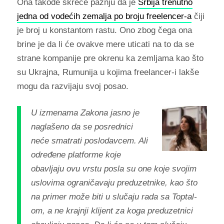
Ona takođe skreće pažnju da je
Srbija trenutno
jedna od vodećih zemalja po broju freelencer-a
čiji
je broj u konstantom rastu. Ono zbog čega ona
brine je da li će ovakve mere uticati na to da se
strane kompanije pre okrenu ka zemljama kao što
su Ukrajna, Rumunija u kojima freelancer-i lakše
mogu da razvijaju svoj posao.
U izmenama Zakona jasno je
naglašeno da se posrednici
neće smatrati poslodavcem. Ali
određene platforme koje
obavljaju ovu vrstu posla su one koje svojim
uslovima ograničavaju preduzetnike, kao što
na primer može biti u slučaju rada sa Toptal-
om, a ne krajnji klijent za koga preduzetnici