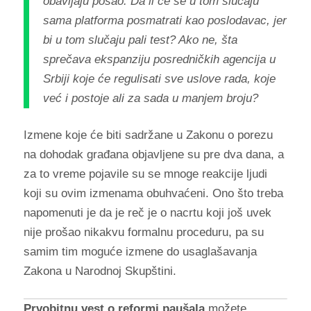
obavljaju posao. Da li će se u tom slučaju
sama platforma posmatrati kao poslodavac, jer
bi u tom slučaju pali test? Ako ne, šta
sprečava ekspanziju posredničkih agencija u
Srbiji koje će regulisati sve uslove rada, koje
već i postoje ali za sada u manjem broju?
Izmene koje će biti sadržane u Zakonu o porezu
na dohodak građana objavljene su pre dva dana, a
za to vreme pojavile su se mnoge reakcije ljudi
koji su ovim izmenama obuhvaćeni. Ono što treba
napomenuti je da je reč je o nacrtu koji još uvek
nije prošao nikakvu formalnu proceduru, pa su
samim tim moguće izmene do usaglašavanja
Zakona u Narodnoj Skupštini.
Prvobitnu vest o reformi paušala
možete