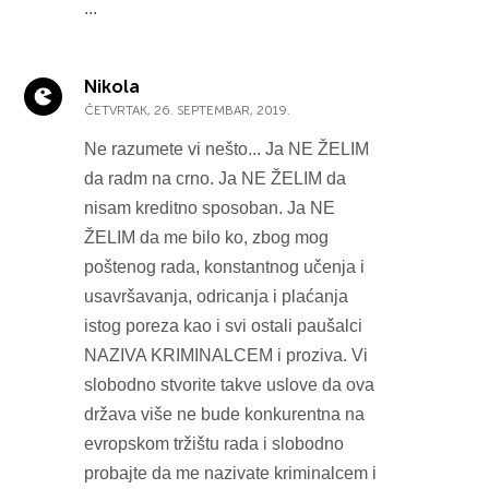
...
Nikola
ČETVRTAK, 26. SEPTEMBAR, 2019.
Ne razumete vi nešto... Ja NE ŽELIM
da radm na crno. Ja NE ŽELIM da
nisam kreditno sposoban. Ja NE
ŽELIM da me bilo ko, zbog mog
poštenog rada, konstantnog učenja i
usavršavanja, odricanja i plaćanja
istog poreza kao i svi ostali paušalci
NAZIVA KRIMINALCEM i proziva. Vi
slobodno stvorite takve uslove da ova
država više ne bude konkurentna na
evropskom tržištu rada i slobodno
probajte da me nazivate kriminalcem i