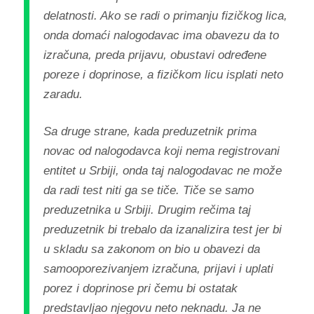
delatnosti. Ako se radi o primanju fizičkog lica,
onda domaći nalogodavac ima obavezu da to
izračuna, preda prijavu, obustavi određene
poreze i doprinose, a fizičkom licu isplati neto
zaradu.
Sa druge strane, kada preduzetnik prima
novac od nalogodavca koji nema registrovani
entitet u Srbiji, onda taj nalogodavac ne može
da radi test niti ga se tiče. Tiče se samo
preduzetnika u Srbiji. Drugim rečima taj
preduzetnik bi trebalo da izanalizira test jer bi
u skladu sa zakonom on bio u obavezi da
samooporezivanjem izračuna, prijavi i uplati
porez i doprinose pri čemu bi ostatak
predstavljao njegovu neto neknadu. Ja ne