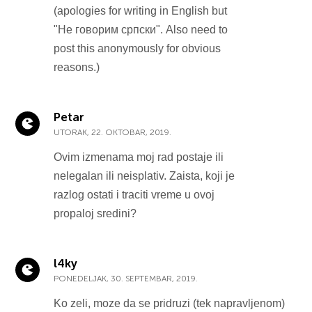
(apologies for writing in English but
"Не говорим српски". Also need to
post this anonymously for obvious
reasons.)
Petar
UTORAK, 22. OKTOBAR, 2019.
Ovim izmenama moj rad postaje ili
nelegalan ili neisplativ. Zaista, koji je
razlog ostati i traciti vreme u ovoj
propaloj sredini?
l4ky
PONEDELJAK, 30. SEPTEMBAR, 2019.
Ko zeli, moze da se pridruzi (tek napravljenom)