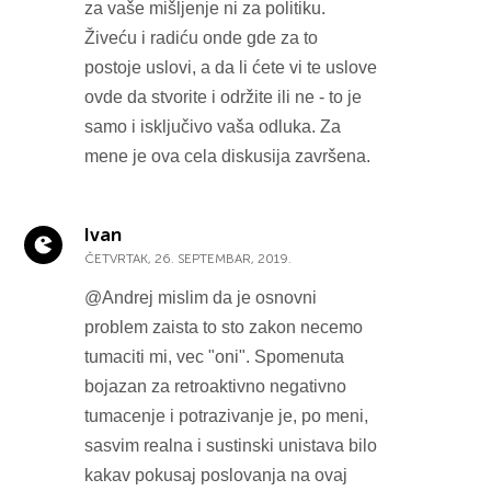
za vaše mišljenje ni za politiku.
Živeću i radiću onde gde za to
postoje uslovi, a da li ćete vi te uslove
ovde da stvorite i održite ili ne - to je
samo i isključivo vaša odluka. Za
mene je ova cela diskusija završena.
Ivan
ČETVRTAK, 26. SEPTEMBAR, 2019.
@Andrej mislim da je osnovni
problem zaista to sto zakon necemo
tumaciti mi, vec "oni". Spomenuta
bojazan za retroaktivno negativno
tumacenje i potrazivanje je, po meni,
sasvim realna i sustinski unistava bilo
kakav pokusaj poslovanja na ovaj