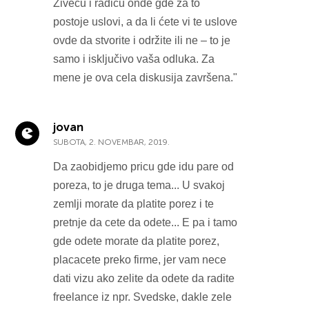
Živeću i radiću onde gde za to
postoje uslovi, a da li ćete vi te uslove
ovde da stvorite i održite ili ne – to je
samo i isključivo vaša odluka. Za
mene je ova cela diskusija završena."
jovan
SUBOTA, 2. NOVEMBAR, 2019.
Da zaobidjemo pricu gde idu pare od
poreza, to je druga tema... U svakoj
zemlji morate da platite porez i te
pretnje da cete da odete... E pa i tamo
gde odete morate da platite porez,
placacete preko firme, jer vam nece
dati vizu ako zelite da odete da radite
freelance iz npr. Svedske, dakle zele