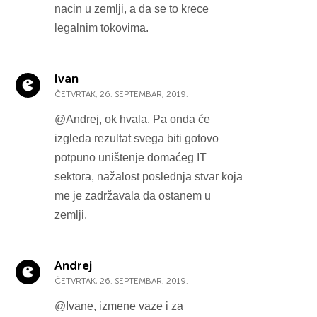
nacin u zemlji, a da se to krece
legalnim tokovima.
Ivan
ČETVRTAK, 26. SEPTEMBAR, 2019.
@Andrej, ok hvala. Pa onda će
izgleda rezultat svega biti gotovo
potpuno uništenje domaćeg IT
sektora, nažalost poslednja stvar koja
me je zadržavala da ostanem u
zemlji.
Andrej
ČETVRTAK, 26. SEPTEMBAR, 2019.
@Ivane, izmene vaze i za