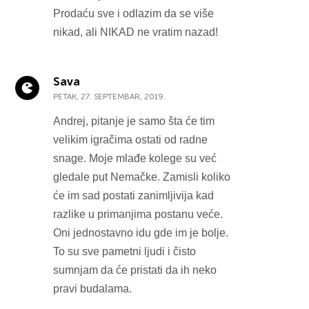
Prodaću sve i odlazim da se više
nikad, ali NIKAD ne vratim nazad!
Sava
PETAK, 27. SEPTEMBAR, 2019.
Andrej, pitanje je samo šta će tim
velikim igračima ostati od radne
snage. Moje mlađe kolege su već
gledale put Nemačke. Zamisli koliko
će im sad postati zanimljivija kad
razlike u primanjima postanu veće.
Oni jednostavno idu gde im je bolje.
To su sve pametni ljudi i čisto
sumnjam da će pristati da ih neko
pravi budalama.