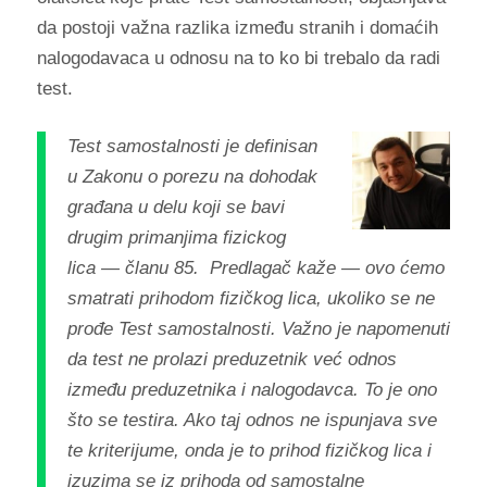
da postoji važna razlika između stranih i domaćih
nalogodavaca u odnosu na to ko bi trebalo da radi
test.
Test samostalnosti je definisan
u Zakonu o porezu na dohodak
građana u delu koji se bavi
drugim primanjima fizickog
lica — članu 85. Predlagač kaže — ovo ćemo
smatrati prihodom fizičkog lica, ukoliko se ne
prođe Test samostalnosti. Važno je napomenuti
da test ne prolazi preduzetnik već odnos
između preduzetnika i nalogodavca. To je ono
što se testira. Ako taj odnos ne ispunjava sve
te kriterijume, onda je to prihod fizičkog lica i
izuzima se iz prihoda od samostalne