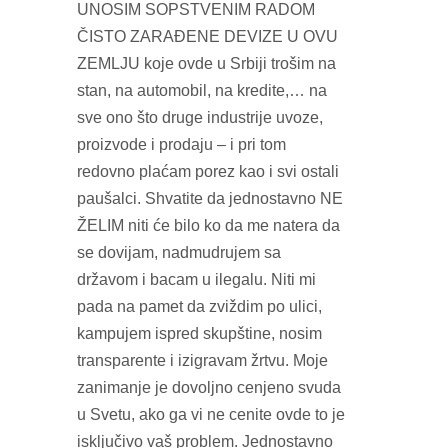
UNOSIM SOPSTVENIM RADOM
ČISTO ZARAĐENE DEVIZE U OVU
ZEMLJU koje ovde u Srbiji trošim na
stan, na automobil, na kredite,… na
sve ono što druge industrije uvoze,
proizvode i prodaju – i pri tom
redovno plaćam porez kao i svi ostali
paušalci. Shvatite da jednostavno NE
ŽELIM niti će bilo ko da me natera da
se dovijam, nadmudrujem sa
državom i bacam u ilegalu. Niti mi
pada na pamet da zviždim po ulici,
kampujem ispred skupštine, nosim
transparente i izigravam žrtvu. Moje
zanimanje je dovoljno cenjeno svuda
u Svetu, ako ga vi ne cenite ovde to je
isključivo vaš problem. Jednostavno