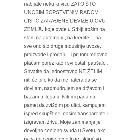
nabijate neku krivicu ZATO ŠTO
UNOSIM SOPSTVENIM RADOM
ČISTO ZARAĐENE DEVIZE U OVU
ZEMLJU koje ovde u Srbiji trošim na
stan, na automobil, na kredite,... na
sve ono što druge industrije uvoze,
proizvode i prodaju - i pri tom redovno
plaćam porez kao i svi ostali paušalci.
Shvatite da jednostavno NE ŽELIM
niti će bilo ko da me natera da se
dovijam, nadmudrujem sa državom i
bacam u ilegalu. Niti mi pada na
pamet da zviždim po ulici, kampujem
ispred skupštine, nosim transparente i
izigravam žrtvu. Moje zanimanje je
dovoljno cenjeno svuda u Svetu, ako
ga vi ne cenite ovde to je isključivo