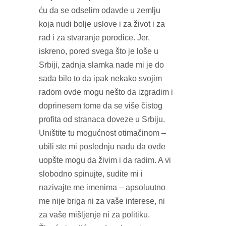
ću da se odselim odavde u zemlju
koja nudi bolje uslove i za život i za
rad i za stvaranje porodice. Jer,
iskreno, pored svega što je loše u
Srbiji, zadnja slamka nade mi je do
sada bilo to da ipak nekako svojim
radom ovde mogu nešto da izgradim i
doprinesem tome da se više čistog
profita od stranaca doveze u Srbiju.
Uništite tu mogućnost otimačinom –
ubili ste mi poslednju nadu da ovde
uopšte mogu da živim i da radim. A vi
slobodno spinujte, sudite mi i
nazivajte me imenima – apsoluutno
me nije briga ni za vaše interese, ni
za vaše mišljenje ni za politiku.