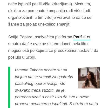
neće ispuniti pet ili više kriterijuma). Međutim,
ukoliko za pomenutu kompaniju radi više ljudi
organizovanih u tim vrlo je verovatno da će se
šanse za prolaz unekoliko smanjiti.
Sofija Popara, osnivačica platforme
Paušal.rs
smatra da će ovakav sistem doneti nekoliko
mogućnosti po kojima će preduzetnici nastaviti da
posluju u Srbiji.
Izmene Zakona donete su sa
idejom da se smanji zloupotreba
paušalnog oporezivanja, što
svakako treba suzbiti, ali je
potrebno uzeti u obzir i ko će sve u ovom
procesu nenamerno ispaštati. S obzirom na to