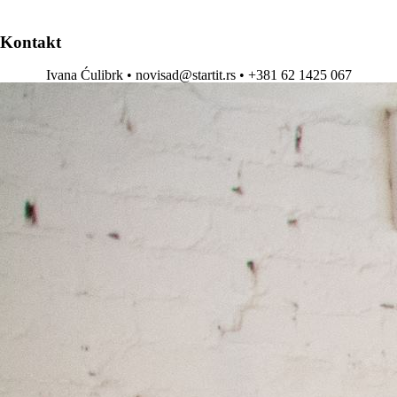
Kontakt
Ivana Ćulibrk •
novisad@startit.rs
• +381 62 1425 067