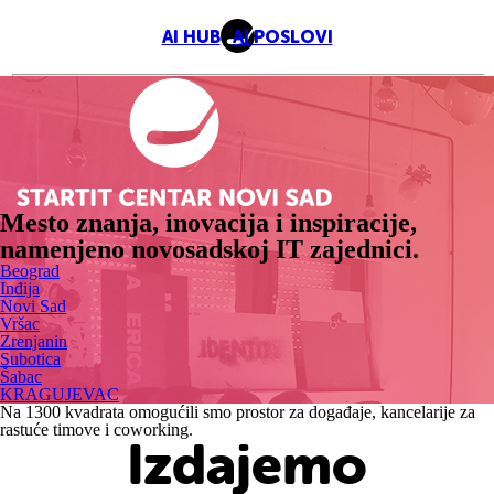
AI HUB
AI POSLOVI
Mesto znanja, inovacija i inspiracije,
namenjeno novosadskoj IT zajednici.
Beograd
Inđija
Novi Sad
Vršac
Zrenjanin
Subotica
Šabac
KRAGUJEVAC
Na 1300 kvadrata omogućili smo prostor za događaje, kancelarije za
rastuće timove i coworking.
Izdajemo