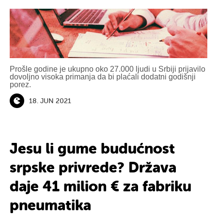
Prošle godine je ukupno oko 27.000 ljudi u Srbiji prijavilo
dovoljno visoka primanja da bi plaćali dodatni godišnji
porez.
18. JUN 2021
Jesu li gume budućnost
srpske privrede? Država
daje 41 milion € za fabriku
pneumatika