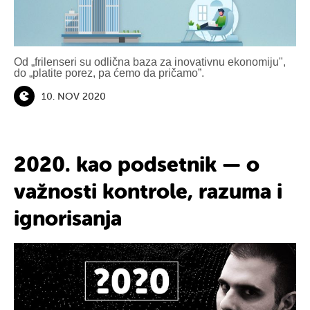
Od „frilenseri su odlična baza za inovativnu ekonomiju",
do „platite porez, pa ćemo da pričamo”.
10. NOV 2020
2020. kao podsetnik — o
važnosti kontrole, razuma i
ignorisanja