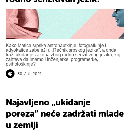
Kako Matica srpska astronautkinje, fotografkinje i
advokatice zabeleži u „Rečnik srpskog jezika”, a onda
traži ukidanje zakona zbog rodno senzitivnog jezika, koji
zahteva da imamo i inženjerke, programerke,
psihološkinje?
30. JUL 2021
Najavljeno „ukidanje
poreza” neće zadržati mlade
u zemlji