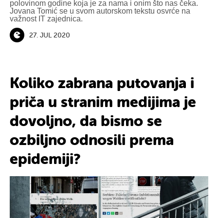
polovinom godine koja je za nama i onim što nas čeka.
Jovana Tomić se u svom autorskom tekstu osvrće na
važnost IT zajednica.
27. JUL 2020
Koliko zabrana putovanja i
priča u stranim medijima je
dovoljno, da bismo se
ozbiljno odnosili prema
epidemiji?