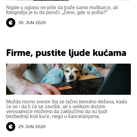
Nigde u oglasu ne piše da traže samo muškarce, ali
fotografija je tu da poruči: „Ženo, gde si pošla?”
30. JUN 2020
Firme, pustite ljude kućama
Možda nismo svesni šta se tačno trenutno dešava, kada
će se i da li će se završiti, ali s velikom dozom
verovatnoće možemo da zaključimo da su ljudi
bezbedniji kod kuće, nego u kancelarijama.
29. JUN 2020