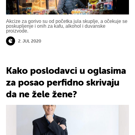
Akcize za gorivo su od početka jula skuplje, a očekuje se
poskupljenje i onih za kafu, alkohol i duvanske
proizvode.
2. JUL 2020
Kako poslodavci u oglasima
za posao perfidno skrivaju
da ne žele žene?