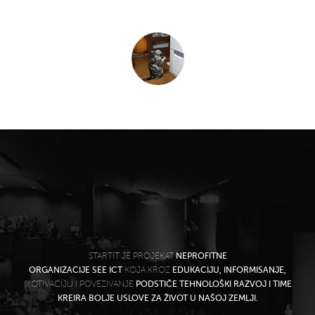
STARTIT JE PROJEKAT
NEPROFITNE
ORGANIZACIJE SEE ICT
KOJA KROZ
EDUKACIJU, INFORMISANJE,
MOTIVACIJU I POVEZIVANJE
PODSTIČE TEHNOLOŠKI RAZVOJ I TIME
KREIRA BOLJE USLOVE ZA ŽIVOT U NAŠOJ ZEMLJI.