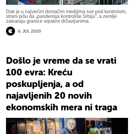
Dok je u najvećim domaćim medijima sve pod kontrolom,
strani pišu da „pandemija kontroliše Srbiju”, a zemlje
zatvaraju granice srpskim državljanima.
6. JUL 2020
Došlo je vreme da se vrati
100 evra: Kreću
poskupljenja, a od
najavljenih 20 novih
ekonomskih mera ni traga