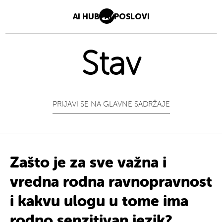
AI HUB
AI POSLOVI
Stav
PRIJAVI SE NA GLAVNE SADRŽAJE
Zašto je za sve važna i
vredna rodna ravnopravnost
i kakvu ulogu u tome ima
rodno senzitivan jezik?