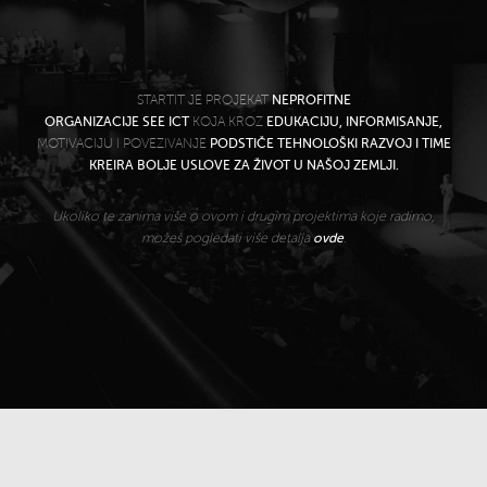
STARTIT JE PROJEKAT
NEPROFITNE
ORGANIZACIJE SEE ICT
KOJA KROZ
EDUKACIJU, INFORMISANJE,
MOTIVACIJU I POVEZIVANJE
PODSTIČE TEHNOLOŠKI RAZVOJ I TIME
KREIRA BOLJE USLOVE ZA ŽIVOT U NAŠOJ ZEMLJI.
Ukoliko te zanima više o ovom i drugim projektima koje radimo,
možeš pogledati više detalja
ovde
.