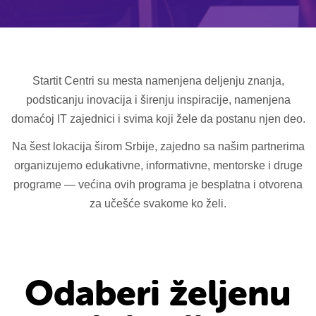
Startit Centri su mesta namenjena deljenju znanja,
podsticanju inovacija i širenju inspiracije, namenjena
domaćoj IT zajednici i svima koji žele da postanu njen deo.
Na šest lokacija širom Srbije, zajedno sa našim partnerima
organizujemo edukativne, informativne, mentorske i druge
programe — većina ovih programa je besplatna i otvorena
za učešće svakome ko želi.
Odaberi željenu