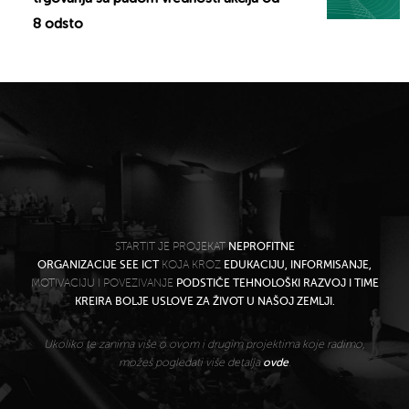
8 odsto
STARTIT JE PROJEKAT
NEPROFITNE
ORGANIZACIJE SEE ICT
KOJA KROZ
EDUKACIJU, INFORMISANJE,
MOTIVACIJU I POVEZIVANJE
PODSTIČE TEHNOLOŠKI RAZVOJ I TIME
KREIRA BOLJE USLOVE ZA ŽIVOT U NAŠOJ ZEMLJI.
Ukoliko te zanima više o ovom i drugim projektima koje radimo,
možeš pogledati više detalja
ovde
.