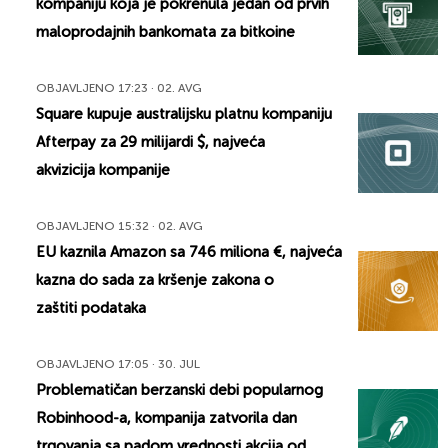
kompaniju koja je pokrenula jedan od prvih
maloprodajnih bankomata za bitkoine
OBJAVLJENO 17:23 · 02. AVG
Square kupuje australijsku platnu kompaniju
Afterpay za 29 milijardi $, najveća
akvizicija kompanije
OBJAVLJENO 15:32 · 02. AVG
EU kaznila Amazon sa 746 miliona €, najveća
kazna do sada za kršenje zakona o
zaštiti podataka
OBJAVLJENO 17:05 · 30. JUL
Problematičan berzanski debi popularnog
Robinhood-a, kompanija zatvorila dan
trgovanja sa padom vrednosti akcija od