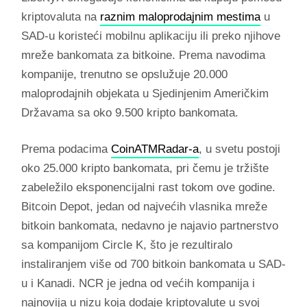
kriptovaluta na
raznim maloprodajnim mestima
u
SAD-u koristeći mobilnu aplikaciju ili preko njihove
mreže bankomata za bitkoine. Prema navodima
kompanije, trenutno se opslužuje 20.000
maloprodajnih objekata u Sjedinjenim Američkim
Državama sa oko 9.500 kripto bankomata.
Prema podacima
CoinATMRadar-a
, u svetu postoji
oko 25.000 kripto bankomata, pri čemu je tržište
zabeležilo eksponencijalni rast tokom ove godine.
Bitcoin Depot, jedan od najvećih vlasnika mreže
bitkoin bankomata, nedavno je najavio partnerstvo
sa kompanijom Circle K, što je rezultiralo
instaliranjem više od 700 bitkoin bankomata u SAD-
u i Kanadi. NCR je jedna od većih kompanija i
najnovija u nizu koja dodaje kriptovalute u svoj