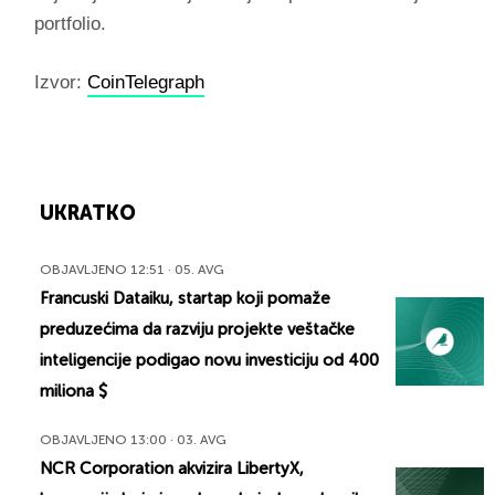
portfolio.
Izvor:
CoinTelegraph
UKRATKO
OBJAVLJENO 12:51 · 05. AVG
Francuski Dataiku, startap koji pomaže
preduzećima da razviju projekte veštačke
inteligencije podigao novu investiciju od 400
miliona $
OBJAVLJENO 13:00 · 03. AVG
NCR Corporation akvizira LibertyX,