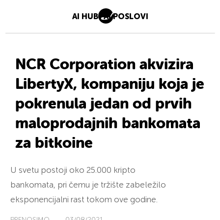
AI HUB
AI POSLOVI
NCR Corporation akvizira
LibertyX, kompaniju koja je
pokrenula jedan od prvih
maloprodajnih bankomata
za bitkoine
U svetu postoji oko 25.000 kripto
bankomata, pri čemu je tržište zabeležilo
eksponencijalni rast tokom ove godine.
PRENOSIMO
—
03/08/2021