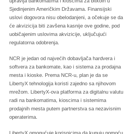
upravlja bankomatima i kioscima za bitkoin u
Sjedinjenim Američkim Državama. Finansijski
uslovi dogovora nisu obelodanjeni, a očekuje se da
će akvizicija biti zavšena kasnije ove godine, pod
uobičajenim uslovima akvizicije, uključujući
regulatorna odobrenja.
NCR je jedan od najvećih dobavljača hardvera i
softvera za bankomate, kao i sistema za prodajna
mesta i kioske. Prema NCR-u, plan je da se
LibertyX tehnologija koristi zajedno sa njihovom
mrežom. LibertyX-ova platforma za digitalnu valutu
radi na bankomatima, kioscima i sistemima
prodajnih mesta putem partnerstva sa nezavisnim
operaterima.
LibertyX omogućuje korisnicima da kupuju pomoću