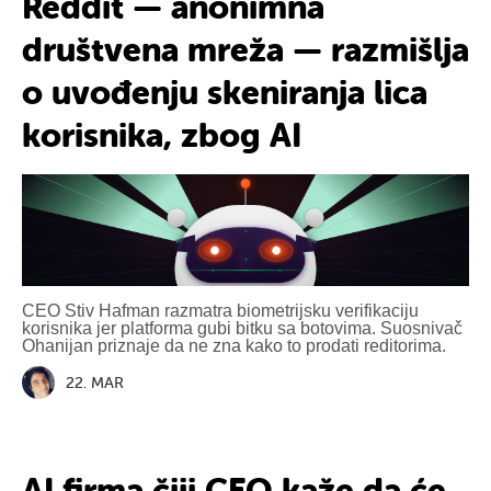
Reddit — anonimna
društvena mreža — razmišlja
o uvođenju skeniranja lica
korisnika, zbog AI
CEO Stiv Hafman razmatra biometrijsku verifikaciju
korisnika jer platforma gubi bitku sa botovima. Suosnivač
Ohanijan priznaje da ne zna kako to prodati reditorima.
22. MAR