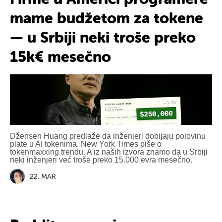
mame budžetom za tokene
— u Srbiji neki troše preko
15k€ mesečno
Džensen Huang predlaže da inženjeri dobijaju polovinu
plate u AI tokenima. New York Times piše o
tokenmaxxing trendu. A iz naših izvora znamo da u Srbiji
neki inženjeri već troše preko 15.000 evra mesečno.
22. MAR