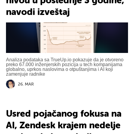
nivou u poslednje 3 godine,
navodi izveštaj
Analiza podataka sa TrueUp.io pokazuje da je otvoreno
preko 67.000 inženjerskih pozicija u tech kompanijama
globalno, uprkos naslovima o otpuštanjima i AI koji
zamenjuje radnike
26. MAR
Usred pojačanog fokusa na
AI, Zendesk krajem nedelje