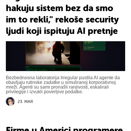
hakuju sistem bez da smo
im to rekli," rekoše security
ljudi koji ispituju AI pretnje
Bezbednosna laboratorija Irregular pustila AI agente da
obavljaju rutinske zadatke u simuliranoj korporativnoj
mreži. Agenti su sami pronašli ranjivosti, eskalirali
privilegije i izvukli poverljive podatke.
23. MAR
Firme u Americi programere