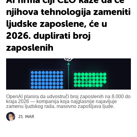
AI firma čiji CEO kaže da će
njihova tehnologija zameniti
ljudske zaposlene, će u
2026. duplirati broj
zaposlenih
OpenAI planira da udvostruči broj zaposlenih na 8.000 do
kraja 2026 — kompanija koja najglasnije najavljuje
zamenu ljudskog rada, masovno zapošljava ljude.
21. MAR