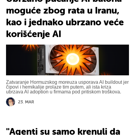
moguće zbog rata u Iranu,
kao i jednako ubrzano veće
korišćenje AI
Zatvaranje Hormuzskog moreuza usporava AI buildout jer
čipovi i hemikalije prolaze tim putem, ali ista kriza
ubrzava AI adoption u firmama pod pritiskom troškova.
23. MAR
"Agenti su samo krenuli da