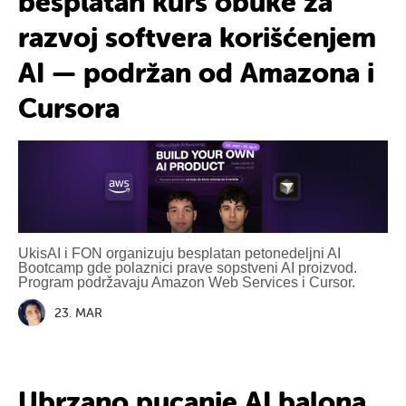
besplatan kurs obuke za
razvoj softvera korišćenjem
AI — podržan od Amazona i
Cursora
UkisAI i FON organizuju besplatan petonedeljni AI
Bootcamp gde polaznici prave sopstveni AI proizvod.
Program podržavaju Amazon Web Services i Cursor.
23. MAR
Ubrzano pucanje AI balona