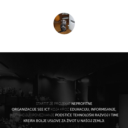
STARTIT JE PROJEKAT
NEPROFITNE
ORGANIZACIJE SEE ICT
KOJA KROZ
EDUKACIJU, INFORMISANJE,
MOTIVACIJU I POVEZIVANJE
PODSTIČE TEHNOLOŠKI RAZVOJ I TIME
KREIRA BOLJE USLOVE ZA ŽIVOT U NAŠOJ ZEMLJI.