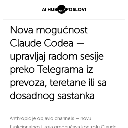
AI HUB
AI POSLOVI
Nova mogućnost
Claude Codea —
upravljaj radom sesije
preko Telegrama iz
prevoza, teretane ili sa
dosadnog sastanka
Anthropic je objavio channels — novu
funkcionalnost koja omogućava kontrolu Claude