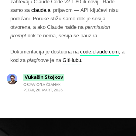
zahtevaju Claude Code v2.1.80 ili noviji. Rade
samo sa
claude.ai
prijavom — API ključevi nisu
podržani. Poruke stižu samo dok je sesija
otvorena, a ako Claude naiđe na
permission
prompt
dok te nema, sesija se pauzira.
Dokumentacija je dostupna na
code.claude.com
, a
kod za
plaginove
je na
GitHubu
.
Vukašin Stojkov
OBJAVIO/LA ČLANAK.
PETAK, 20. MART, 2026.