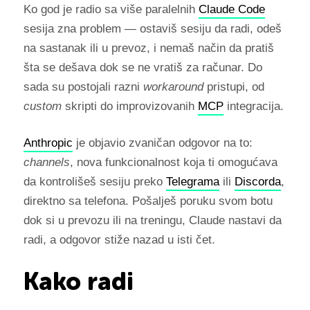
Ko god je radio sa više paralelnih
Claude Code
sesija zna problem — ostaviš sesiju da radi, odeš
na sastanak ili u prevoz, i nemaš način da pratiš
šta se dešava dok se ne vratiš za računar. Do
sada su postojali razni
workaround
pristupi, od
custom
skripti do improvizovanih
MCP
integracija.
Anthropic
je objavio zvaničan odgovor na to:
channels
, nova funkcionalnost koja ti omogućava
da kontrolišeš sesiju preko
Telegrama
ili
Discorda
,
direktno sa telefona. Pošalješ poruku svom botu
dok si u prevozu ili na treningu, Claude nastavi da
radi, a odgovor stiže nazad u isti čet.
Kako radi