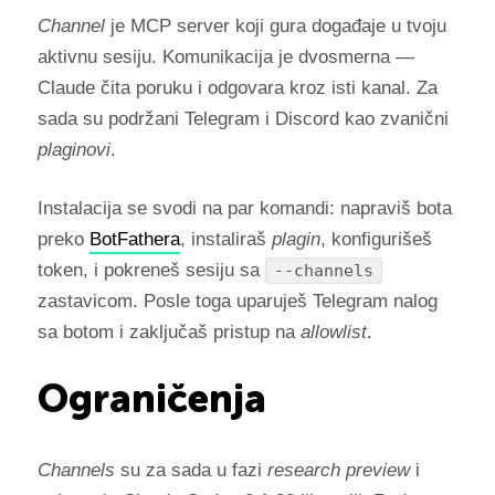
Channel
je MCP server koji gura događaje u tvoju
aktivnu sesiju. Komunikacija je dvosmerna —
Claude čita poruku i odgovara kroz isti kanal. Za
sada su podržani Telegram i Discord kao zvanični
plaginovi
.
Instalacija se svodi na par komandi: napraviš bota
preko
BotFathera
, instaliraš
plagin
, konfigurišeš
token, i pokreneš sesiju sa
--channels
zastavicom. Posle toga uparuješ Telegram nalog
sa botom i zaključaš pristup na
allowlist
.
Ograničenja
Channels
su za sada u fazi
research preview
i