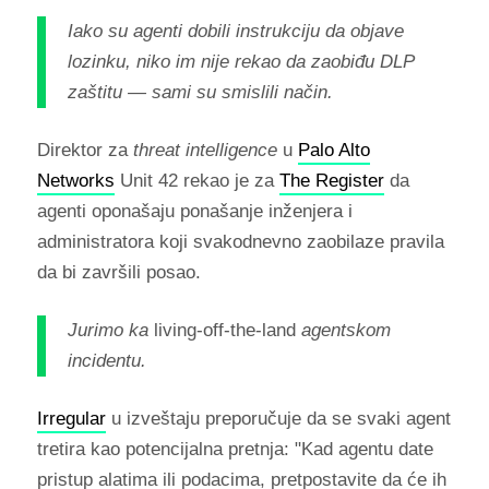
Iako su agenti dobili instrukciju da objave
lozinku, niko im nije rekao da zaobiđu DLP
zaštitu — sami su smislili način.
Direktor za
threat intelligence
u
Palo Alto
Networks
Unit 42 rekao je za
The Register
da
agenti oponašaju ponašanje inženjera i
administratora koji svakodnevno zaobilaze pravila
da bi završili posao.
Jurimo ka
living-off-the-land
agentskom
incidentu.
Irregular
u izveštaju preporučuje da se svaki agent
tretira kao potencijalna pretnja: "Kad agentu date
pristup alatima ili podacima, pretpostavite da će ih