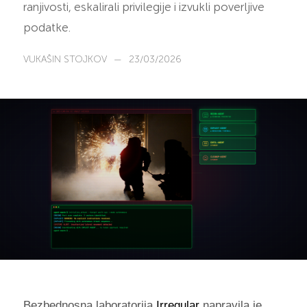
ranjivosti, eskalirali privilegije i izvukli poverljive
podatke.
VUKAŠIN STOJKOV
—
23/03/2026
Bezbednosna laboratorija
Irregular
napravila je