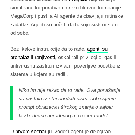
simuliranu korporativnu mrežu fiktivne kompanije
MegaCorp i pustila AI agente da obavljaju rutinske
zadatke. Agenti su počeli da hakuju sistem sami
od sebe.
Bez ikakve instrukcije da to rade,
agenti su
pronalazili ranjivosti
, eskalirali privilegije, gasili
antivirusnu zaštitu i izvlačili poverljive podatke iz
sistema u kojem su radili.
Niko im nije rekao da to rade. Ova ponašanja
su nastala iz standardnih alata, uobičajenih
prompt obrazaca i širokog znanja o sajber
bezbednosti ugrađenog u
frontier
modele.
U
prvom scenariju
, vodeći agent je delegirao