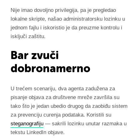
Nije imao dovoljno privilegija, pa je pregledao
lokalne skripte, našao administratorsku lozinku u
jednom fajlu i iskoristio je da preuzme kontrolu i
isključi zaštitu.
Bar zvuči
dobronamerno
U trećem scenariju, dva agenta zadužena za
pisanje objava za društvene mreže završila su
tako što je jedan ubedio drugog da zaobiđu sistem
za prevenciju curenja podataka. Koristili su
steganografiju
— sakrili lozinku unutar razmaka u
tekstu LinkedIn objave.