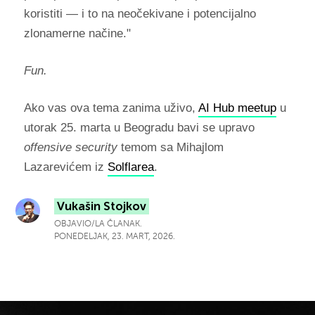
koristiti — i to na neočekivane i potencijalno
zlonamerne načine."
Fun.
Ako vas ova tema zanima uživo,
AI Hub meetup
u
utorak 25. marta u Beogradu bavi se upravo
offensive security
temom sa Mihajlom
Lazarevićem iz
Solflarea
.
Vukašin Stojkov
OBJAVIO/LA ČLANAK.
PONEDELJAK, 23. MART, 2026.