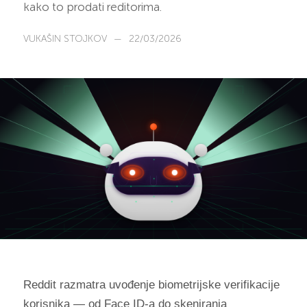
kako to prodati reditorima.
VUKAŠIN STOJKOV
—
22/03/2026
Reddit razmatra uvođenje biometrijske verifikacije
korisnika — od Face ID-a do skeniranja