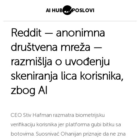
AI HUB
AI POSLOVI
Reddit — anonimna
društvena mreža —
razmišlja o uvođenju
skeniranja lica korisnika,
zbog AI
CEO Stiv Hafman razmatra biometrijsku
verifikaciju korisnika jer platforma gubi bitku sa
botovima. Suosnivač Ohanijan priznaje da ne zna