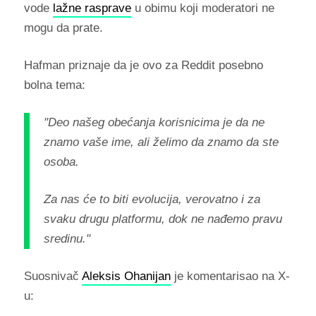
vode
lažne rasprave
u obimu koji moderatori ne
mogu da prate.
Hafman priznaje da je ovo za Reddit posebno
bolna tema:
"Deo našeg obećanja korisnicima je da ne
znamo vaše ime, ali želimo da znamo da ste
osoba.
Za nas će to biti evolucija, verovatno i za
svaku drugu platformu, dok ne nađemo pravu
sredinu."
Suosnivač
Aleksis Ohanijan
je komentarisao na X-
u: