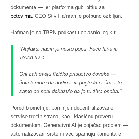
dokumenta — jer platforma gubi bitku sa
botovima
. CEO Stiv Hafman je potpuno ozbiljan.
Hafman je na TBPN podkastu objasnio logiku:
"Najlakši način je nešto poput Face ID-a ili
Touch ID-a.
Oni zahtevaju fizičko prisustvo čoveka —
čovek mora da dodirne ili pogleda nešto, i to
samo po sebi dokazuje da je tu živa osoba."
Pored biometrije, pominje i decentralizovane
servise trećih strana, kao i klasičnu proveru
dokumentom. Generativni AI je pojačao problem —
automatizovani sistemi već spamuju komentare i