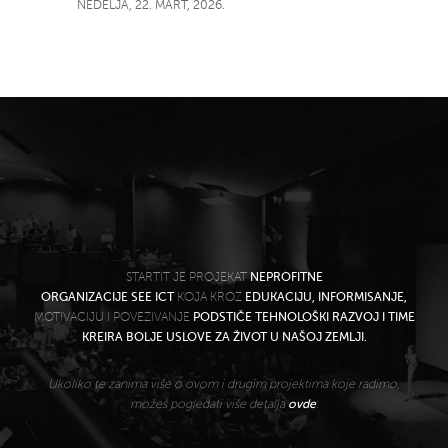
NEDELJA, 22. MART, 2026.
STARTIT JE PROJEKAT
NEPROFITNE
ORGANIZACIJE SEE ICT
KOJA KROZ
EDUKACIJU, INFORMISANJE,
MOTIVACIJU I POVEZIVANJE
PODSTIČE TEHNOLOŠKI RAZVOJ I TIME
KREIRA BOLJE USLOVE ZA ŽIVOT U NAŠOJ ZEMLJI.
Ukoliko te zanima više o ovom i drugim projektima koje radimo,
možeš pogledati više detalja
ovde
.