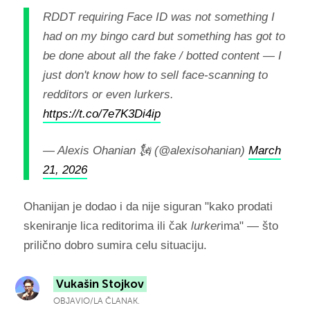
RDDT requiring Face ID was not something I
had on my bingo card but something has got to
be done about all the fake / botted content — I
just don't know how to sell face-scanning to
redditors or even lurkers.
https://t.co/7e7K3Di4ip
— Alexis Ohanian 🗽 (@alexisohanian)
March
21, 2026
Ohanijan je dodao i da nije siguran "kako prodati
skeniranje lica reditorima ili čak
lurker
ima" — što
prilično dobro sumira celu situaciju.
Vukašin Stojkov
OBJAVIO/LA ČLANAK.