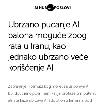
AI HUB
AI POSLOVI
Ubrzano pucanje AI
balona moguće zbog
rata u Iranu, kao i
jednako ubrzano veće
korišćenje AI
Zatvaranje Hormuzskog moreuza usporava AI
buildout jer čipovi i hemikalije prolaze tim putem,
ali ista kriza ubrzava AI adoption u firmama pod