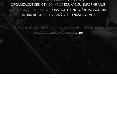
ORGANIZACIJE SEE ICT
KOJA KROZ
EDUKACIJU, INFORMISANJE,
MOTIVACIJU I POVEZIVANJE
PODSTIČE TEHNOLOŠKI RAZVOJ I TIME
KREIRA BOLJE USLOVE ZA ŽIVOT U NAŠOJ ZEMLJI.
Ukoliko te zanima više o ovom i drugim projektima koje radimo,
možeš pogledati više detalja
ovde
.