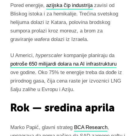
Pored energije,
azijska čip industrija
zavisi od
Bliskog istoka i za hemikalije. Trećina svetskog
helijuma dolazi iz Katara, polovina brodskog
sumpora prolazi kroz moreuz, a brom za
graviranje
wafera
dolazi iz Izraela.
U Americi,
hyperscaler
kompanije planiraju da
potroše 650 milijardi dolara na AI infrastrukturu
ove godine. Oko 75% te energije treba da dođe iz
prirodnog gasa, čija cena raste jer izvoznici LNG
šalju zalihe u Evropu i Aziju.
Rok — sredina aprila
Marko Papić, glavni strateg
BCA Research
,
upozorava da nema načina da SAD zamene naftu i