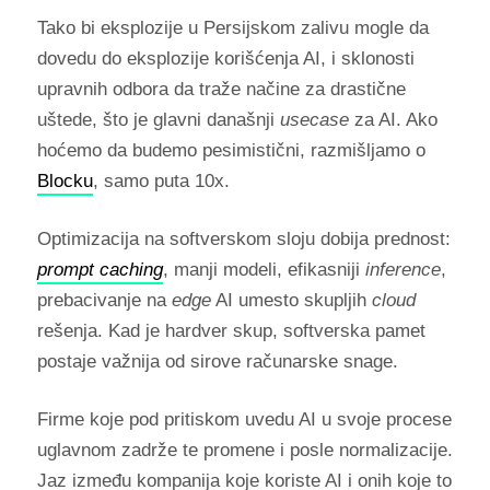
Tako bi eksplozije u Persijskom zalivu mogle da
dovedu do eksplozije korišćenja AI, i sklonosti
upravnih odbora da traže načine za drastične
uštede, što je glavni današnji
usecase
za AI. Ako
hoćemo da budemo pesimistični, razmišljamo o
Blocku
, samo puta 10x.
Optimizacija na softverskom sloju dobija prednost:
prompt caching
, manji modeli, efikasniji
inference
,
prebacivanje na
edge
AI umesto skupljih
cloud
rešenja. Kad je hardver skup, softverska pamet
postaje važnija od sirove računarske snage.
Firme koje pod pritiskom uvedu AI u svoje procese
uglavnom zadrže te promene i posle normalizacije.
Jaz između kompanija koje koriste AI i onih koje to