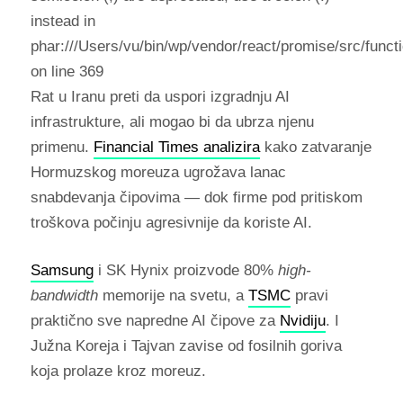
instead in
phar:///Users/vu/bin/wp/vendor/react/promise/src/funct
on line 369
Rat u Iranu preti da uspori izgradnju AI
infrastrukture, ali mogao bi da ubrza njenu
primenu.
Financial Times analizira
kako zatvaranje
Hormuzskog moreuza ugrožava lanac
snabdevanja čipovima — dok firme pod pritiskom
troškova počinju agresivnije da koriste AI.
Samsung
i SK Hynix proizvode 80%
high-
bandwidth
memorije na svetu, a
TSMC
pravi
praktično sve napredne AI čipove za
Nvidiju
. I
Južna Koreja i Tajvan zavise od fosilnih goriva
koja prolaze kroz moreuz.