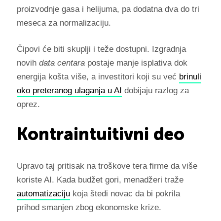
proizvodnje gasa i helijuma, pa dodatna dva do tri
meseca za normalizaciju.
Čipovi će biti skuplji i teže dostupni. Izgradnja
novih
data centara
postaje manje isplativa dok
energija košta više, a investitori koji su već
brinuli
oko preteranog ulaganja u AI
dobijaju razlog za
oprez.
Kontraintuitivni deo
Upravo taj pritisak na troškove tera firme da više
koriste AI. Kada budžet gori, menadžeri traže
automatizaciju
koja štedi novac da bi pokrila
prihod smanjen zbog ekonomske krize.