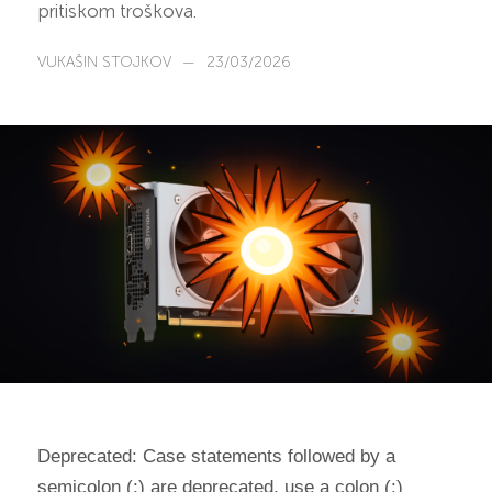
pritiskom troškova.
VUKAŠIN STOJKOV
—
23/03/2026
Deprecated: Case statements followed by a
semicolon (;) are deprecated, use a colon (:)