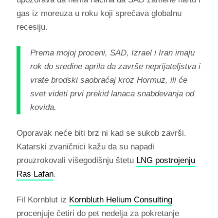
gas iz moreuza u roku koji sprečava globalnu
recesiju.
Prema mojoj proceni, SAD, Izrael i Iran imaju
rok do sredine aprila da završe neprijateljstva i
vrate brodski saobraćaj kroz Hormuz, ili će
svet videti prvi prekid lanaca snabdevanja od
kovida.
Oporavak neće biti brz ni kad se sukob završi.
Katarski zvaničnici kažu da su napadi
prouzrokovali višegodišnju štetu
LNG postrojenju
Ras Lafan
.
Fil Kornblut iz
Kornbluth Helium Consulting
procenjuje četiri do pet nedelja za pokretanje