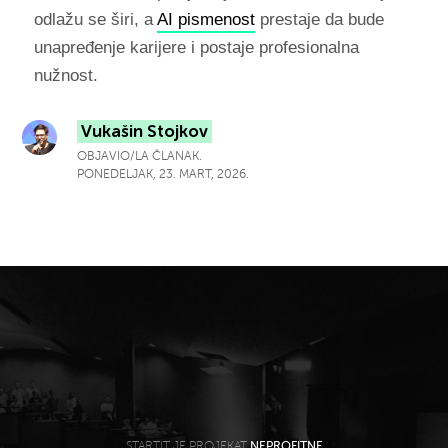
odlažu se širi, a
AI pismenost
prestaje da bude
unapređenje karijere i postaje profesionalna
nužnost.
Vukašin Stojkov
OBJAVIO/LA ČLANAK.
PONEDELJAK, 23. MART, 2026.
STARTIT JE PROJEKAT
NEPROFITNE