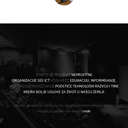
STARTIT JE PROJEKAT
NEPROFITNE
ORGANIZACIJE SEE ICT
KOJA KROZ
EDUKACIJU, INFORMISANJE,
MOTIVACIJU I POVEZIVANJE
PODSTIČE TEHNOLOŠKI RAZVOJ I TIME
KREIRA BOLJE USLOVE ZA ŽIVOT U NAŠOJ ZEMLJI.
Ukoliko te zanima više o ovom i drugim projektima koje radimo,
možeš pogledati više detalja
ovde
.