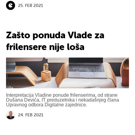
25. FEB 2021
Zašto ponuda Vlade za
frilensere nije loša
Interpretacija Vladine ponude frilenserima, od strane
Dušana Devića, IT preduzetnika i nekadašnjeg člana
Upravnog odbora Digitalne zajednice.
24. FEB 2021