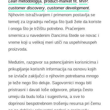
Lean
metodologija
,
product-market fit
,
MVP
,
customer discovery
,
customer development
.
Njihovim istraživanjem i primenom postavlja se
temelj za izgradnju nečega što ljudi žele da koriste
i onoga što je tržištu potrebno. Praćenjem
smernica u navedenim člancima štede se novac i
vreme koji u velikoj meri utiči na uspeh/neuspeh
proizvoda.
Međutim, razgovor sa potencijalnim korisnicima i
prikupljanje korisnih informacija na osnovu kojih
se izvlače zaključci o njihovim potrebama mnogo
je teže nego što deluje. Sagovornici mogu biti
pristrasni i davati loše odgovore, pitanja često
umeju da budu loša i sugestivna, a sve to
doprinosi bespotrebnom trošenju resursa pri čemu