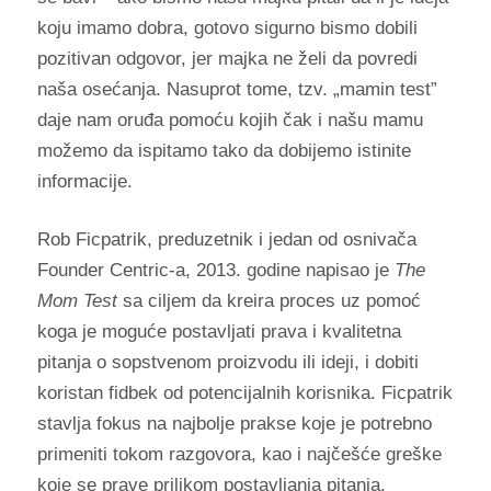
koju imamo dobra, gotovo sigurno bismo dobili
pozitivan odgovor, jer majka ne želi da povredi
naša osećanja. Nasuprot tome, tzv. „mamin test”
daje nam oruđa pomoću kojih čak i našu mamu
možemo da ispitamo tako da dobijemo istinite
informacije.
Rob Ficpatrik, preduzetnik i jedan od osnivača
Founder Centric-a, 2013. godine napisao je
The
Mom Test
sa ciljem da kreira proces uz pomoć
koga je moguće postavljati prava i kvalitetna
pitanja o sopstvenom proizvodu ili ideji, i dobiti
koristan fidbek od potencijalnih korisnika. Ficpatrik
stavlja fokus na najbolje prakse koje je potrebno
primeniti tokom razgovora, kao i najčešće greške
koje se prave prilikom postavljanja pitanja.