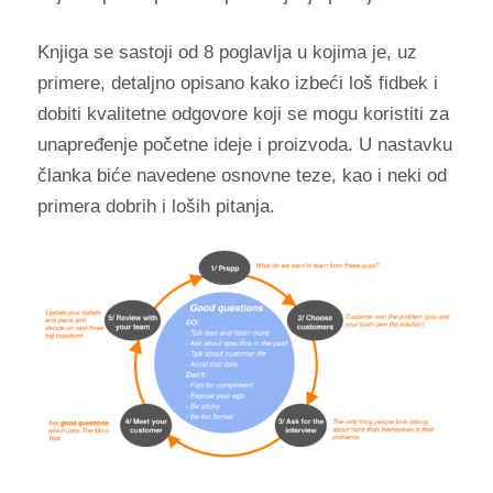
Knjiga se sastoji od 8 poglavlja u kojima je, uz
primere, detaljno opisano kako izbeći loš fidbek i
dobiti kvalitetne odgovore koji se mogu koristiti za
unapređenje početne ideje i proizvoda. U nastavku
članka biće navedene osnovne teze, kao i neki od
primera dobrih i loših pitanja.