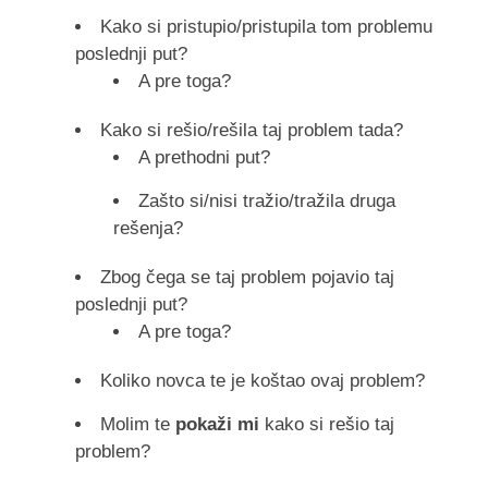
Kako si pristupio/pristupila tom problemu
poslednji put?
A pre toga?
Kako si rešio/rešila taj problem tada?
A prethodni put?
Zašto si/nisi tražio/tražila druga
rešenja?
Zbog čega se taj problem pojavio taj
poslednji put?
A pre toga?
Koliko novca te je koštao ovaj problem?
Molim te
pokaži mi
kako si rešio taj
problem?