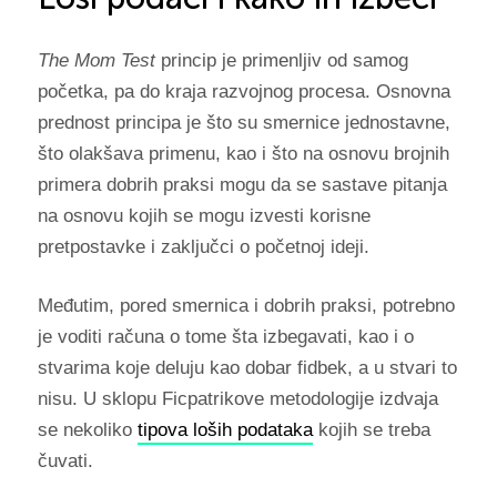
The Mom Test
princip je primenljiv od samog
početka, pa do kraja razvojnog procesa. Osnovna
prednost principa je što su smernice jednostavne,
što olakšava primenu, kao i što na osnovu brojnih
primera dobrih praksi mogu da se sastave pitanja
na osnovu kojih se mogu izvesti korisne
pretpostavke i zaključci o početnoj ideji.
Međutim, pored smernica i dobrih praksi, potrebno
je voditi računa o tome šta izbegavati, kao i o
stvarima koje deluju kao dobar fidbek, a u stvari to
nisu. U sklopu Ficpatrikove metodologije izdvaja
se nekoliko
tipova loših podataka
kojih se treba
čuvati.