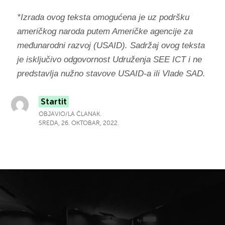
*Izrada ovog teksta omogućena je uz podršku
američkog naroda putem Američke agencije za
međunarodni razvoj (USAID). Sadržaj ovog teksta
je isključivo odgovornost Udruženja SEE ICT i ne
predstavlja nužno stavove USAID-a ili Vlade SAD.
Startit
OBJAVIO/LA ČLANAK.
SREDA, 26. OKTOBAR, 2022.