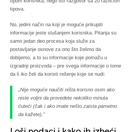
tipom korisnika, nego isti razgovor sa 20 različitih
tipova.
No, jedini način na koji je moguće prikupiti
informacije jeste slušanjem korisnika. Pitanja su
samo jedan deo procesa koja služe za
postavljanje osnove za ono što želimo da
dobijemo, a to su informacije koje pomažu u
izgradnji proizvoda – pre svega informacije o tome
da li iko želi da koristi rešenje koje se nudi:
„
Nije moguće naučiti ništa korisno osim ako
niste voljni da provedete nekoliko minuta
ćuteći (čak i ako imate nešto zaista pametno
da kažete).”
Loši podaci i kako ih izbeći