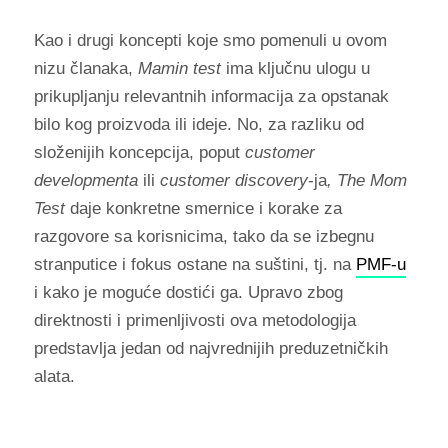
Kao i drugi koncepti koje smo pomenuli u ovom
nizu članaka,
Mamin test
ima ključnu ulogu u
prikupljanju relevantnih informacija za opstanak
bilo kog proizvoda ili ideje. No, za razliku od
složenijih koncepcija, poput
customer
developmenta
ili
customer discovery
-ja
, The Mom
Test
daje konkretne smernice i korake za
razgovore sa korisnicima, tako da se izbegnu
stranputice i fokus ostane na suštini, tj. na
PMF-u
i kako je moguće dostići ga. Upravo zbog
direktnosti i primenljivosti ova metodologija
predstavlja jedan od najvrednijih preduzetničkih
alata.