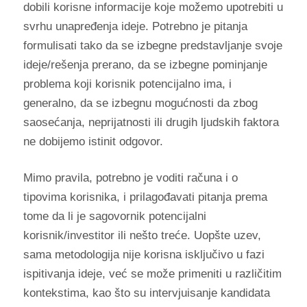
dobili korisne informacije koje možemo upotrebiti u
svrhu unapređenja ideje. Potrebno je pitanja
formulisati tako da se izbegne predstavljanje svoje
ideje/rešenja prerano, da se izbegne pominjanje
problema koji korisnik potencijalno ima, i
generalno, da se izbegnu mogućnosti da zbog
saosećanja, neprijatnosti ili drugih ljudskih faktora
ne dobijemo istinit odgovor.
Mimo pravila, potrebno je voditi računa i o
tipovima korisnika, i prilagođavati pitanja prema
tome da li je sagovornik potencijalni
korisnik/investitor ili nešto treće. Uopšte uzev,
sama metodologija nije korisna isključivo u fazi
ispitivanja ideje, već se može primeniti u različitim
kontekstima, kao što su intervjuisanje kandidata