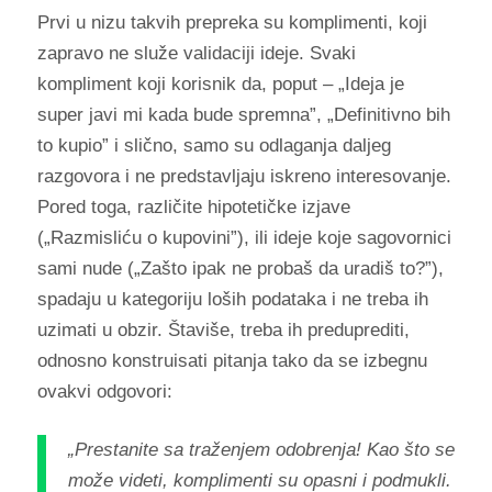
Prvi u nizu takvih prepreka su komplimenti, koji
zapravo ne služe validaciji ideje. Svaki
kompliment koji korisnik da, poput – „Ideja je
super javi mi kada bude spremna”, „Definitivno bih
to kupio” i slično, samo su odlaganja daljeg
razgovora i ne predstavljaju iskreno interesovanje.
Pored toga, različite hipotetičke izjave
(„Razmisliću o kupovini”), ili ideje koje sagovornici
sami nude („Zašto ipak ne probaš da uradiš to?”),
spadaju u kategoriju loših podataka i ne treba ih
uzimati u obzir. Štaviše, treba ih preduprediti,
odnosno konstruisati pitanja tako da se izbegnu
ovakvi odgovori:
„
Prestanite sa traženjem odobrenja! Kao što se
može videti, komplimenti su opasni i podmukli.