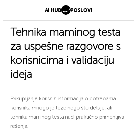
AI HUB
AI POSLOVI
Tehnika maminog testa
za uspešne razgovore s
korisnicima i validaciju
ideja
Prikupljanje korisnih informacija o potrebama
korisnika mnogo je teže nego što deluje, ali
tehnika maminog testa nudi praktično primenljiva
rešenja.