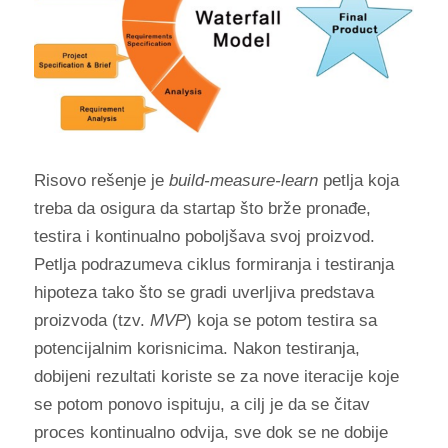
Risovo rešenje je
build-measure-learn
petlja koja
treba da osigura da startap što brže pronađe,
testira i kontinualno poboljšava svoj proizvod.
Petlja podrazumeva ciklus formiranja i testiranja
hipoteza tako što se gradi uverljiva predstava
proizvoda (tzv.
MVP
) koja se potom testira sa
potencijalnim korisnicima. Nakon testiranja,
dobijeni rezultati koriste se za nove iteracije koje
se potom ponovo ispituju, a cilj je da se čitav
proces kontinualno odvija, sve dok se ne dobije