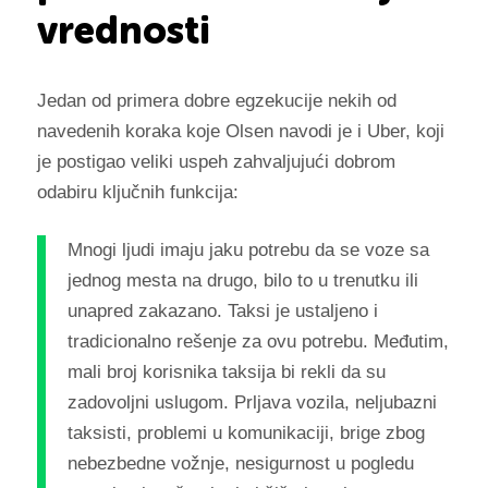
vrednosti
Jedan od primera dobre egzekucije nekih od
navedenih koraka koje Olsen navodi je i Uber, koji
je postigao veliki uspeh zahvaljujući dobrom
odabiru ključnih funkcija:
Mnogi ljudi imaju jaku potrebu da se voze sa
jednog mesta na drugo, bilo to u trenutku ili
unapred zakazano. Taksi je ustaljeno i
tradicionalno rešenje za ovu potrebu. Međutim,
mali broj korisnika taksija bi rekli da su
zadovoljni uslugom. Prljava vozila, neljubazni
taksisti, problemi u komunikaciji, brige zbog
nebezbedne vožnje, nesigurnost u pogledu