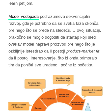
learn petljom.
Model vodopada
podrazumeva sekvencijalni
razvoj, gde je potrebno da se svaka faza okonča
pre nego što se pređe na sledeću. U ovoj situaciji,
praktično se moglo dogoditi da startap koji sledi
ovakav model napravi proizvod pre nego što je
ozbiljnije istestirao da li postoji
product-market fit
,
da li postoji interesovanje, što bi onda primoralo
tim da poništi sve urađeno i počne iz početka.