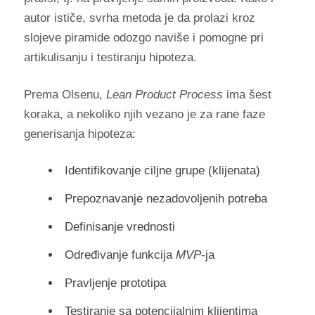
autor ističe, svrha metoda je da prolazi kroz
slojeve piramide odozgo naviše i pomogne pri
artikulisanju i testiranju hipoteza.
Prema Olsenu,
Lean Product Process
ima šest
koraka, a nekoliko njih vezano je za rane faze
generisanja hipoteza:
Identifikovanje ciljne grupe (klijenata)
Prepoznavanje nezadovoljenih potreba
Definisanje vrednosti
Određivanje funkcija
MVP
-ja
Pravljenje prototipa
Testiranje sa potencijalnim klijentima