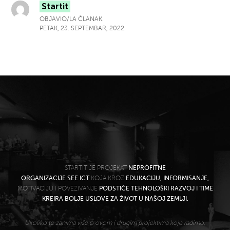
Startit
OBJAVIO/LA ČLANAK.
PETAK, 23. SEPTEMBAR, 2022.
STARTIT JE PROJEKAT
NEPROFITNE
ORGANIZACIJE SEE ICT
KOJA KROZ
EDUKACIJU, INFORMISANJE,
MOTIVACIJU I POVEZIVANJE
PODSTIČE TEHNOLOŠKI RAZVOJ I TIME
KREIRA BOLJE USLOVE ZA ŽIVOT U NAŠOJ ZEMLJI.
Ukoliko te zanima više o ovom i drugim projektima koje radimo,