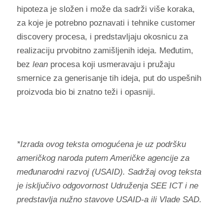
hipoteza je složen i može da sadrži više koraka,
za koje je potrebno poznavati i tehnike customer
discovery procesa, i predstavljaju okosnicu za
realizaciju prvobitno zamišljenih ideja. Međutim,
bez
lean
procesa koji usmeravaju i pružaju
smernice za generisanje tih ideja, put do uspešnih
proizvoda bio bi znatno teži i opasniji.
*Izrada ovog teksta omogućena je uz podršku
američkog naroda putem Američke agencije za
međunarodni razvoj (USAID). Sadržaj ovog teksta
je isključivo odgovornost Udruženja SEE ICT i ne
predstavlja nužno stavove USAID-a ili Vlade SAD.