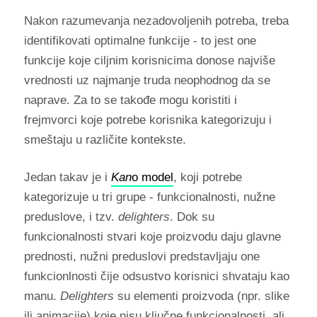
Nakon razumevanja nezadovoljenih potreba, treba
identifikovati optimalne funkcije - to jest one
funkcije koje ciljnim korisnicima donose najviše
vrednosti uz najmanje truda neophodnog da se
naprave. Za to se takođe mogu koristiti i
frejmvorci koje potrebe korisnika kategorizuju i
smeštaju u različite kontekste.
Jedan takav je i
Kan
o model
, koji potrebe
kategorizuje u tri grupe - funkcionalnosti, nužne
preduslove, i tzv.
delighters
. Dok su
funkcionalnosti stvari koje proizvodu daju glavne
prednosti, nužni preduslovi predstavljaju one
funkcionlnosti čije odsustvo korisnici shvataju kao
manu.
Delighters
su elementi proizvoda (npr. slike
ili animacije) koje nisu ključne funkcionalnosti, ali