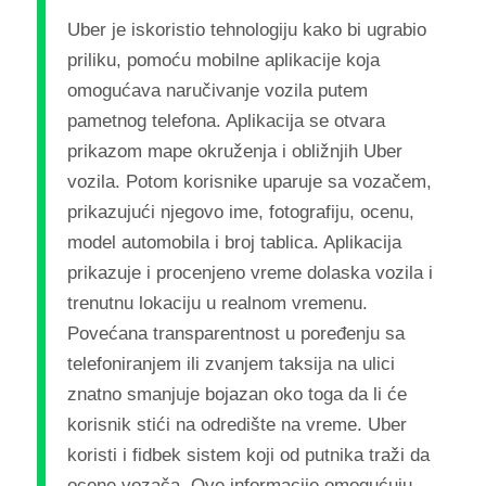
Uber je iskoristio tehnologiju kako bi ugrabio
priliku, pomoću mobilne aplikacije koja
omogućava naručivanje vozila putem
pametnog telefona. Aplikacija se otvara
prikazom mape okruženja i obližnjih Uber
vozila. Potom korisnike uparuje sa vozačem,
prikazujući njegovo ime, fotografiju, ocenu,
model automobila i broj tablica. Aplikacija
prikazuje i procenjeno vreme dolaska vozila i
trenutnu lokaciju u realnom vremenu.
Povećana transparentnost u poređenju sa
telefoniranjem ili zvanjem taksija na ulici
znatno smanjuje bojazan oko toga da li će
korisnik stići na odredište na vreme. Uber
koristi i fidbek sistem koji od putnika traži da
ocene vozača. Ove informacije omogućuju