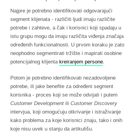
Najpre je potrebno identifikovati odgovarajući
segment klijenata - različiti ljudi imaju različite
potrebe i zahteve, a čak i korisnici koji spadaju u
istu grupu mogu da imaju različita viđenja značaja
određenih funkcionalnosti. U prvom koraku je zato
neophodno segmentirati tržište i mapirati osobine
potencijalnog klijenta
kreiranjem persone
.
Potom je potrebno identifikovati nezadovoljene
potrebe, ili jake benefite za određeni segment
korisnika - proces koji se može odvijati i putem
Customer Development
ili
Customer Discovery
intervjua, koji omogućuju otkrivanje i istraživanje
kako problema za koje korisnici znaju, tako i onih
koje nisu uvek u stanju da artikulišu.