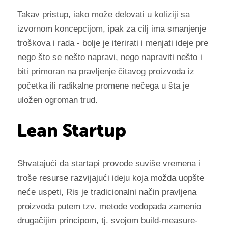
Takav pristup, iako može delovati u koliziji sa
izvornom koncepcijom, ipak za cilj ima smanjenje
troškova i rada - bolje je iterirati i menjati ideje pre
nego što se nešto napravi, nego napraviti nešto i
biti primoran na pravljenje čitavog proizvoda iz
početka ili radikalne promene nečega u šta je
uložen ogroman trud.
Lean Startup
Shvatajući da startapi provode suviše vremena i
troše resurse razvijajući ideju koja možda uopšte
neće uspeti, Ris je tradicionalni način pravljena
proizvoda putem tzv. metode vodopada zamenio
drugačijim principom, tj. svojom build-measure-