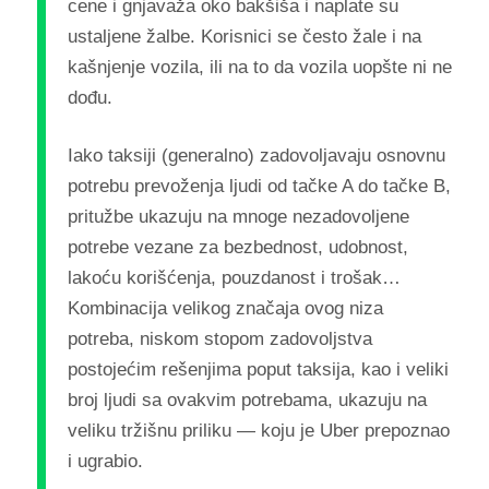
cene i gnjavaža oko bakšiša i naplate su
ustaljene žalbe. Korisnici se često žale i na
kašnjenje vozila, ili na to da vozila uopšte ni ne
dođu.
Iako taksiji (generalno) zadovoljavaju osnovnu
potrebu prevoženja ljudi od tačke A do tačke B,
pritužbe ukazuju na mnoge nezadovoljene
potrebe vezane za bezbednost, udobnost,
lakoću korišćenja, pouzdanost i trošak…
Kombinacija velikog značaja ovog niza
potreba, niskom stopom zadovoljstva
postojećim rešenjima poput taksija, kao i veliki
broj ljudi sa ovakvim potrebama, ukazuju na
veliku tržišnu priliku — koju je Uber prepoznao
i ugrabio.