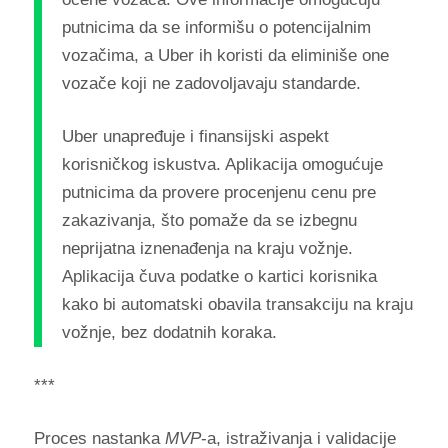
putnicima da se informišu o potencijalnim
vozačima, a Uber ih koristi da eliminiše one
vozače koji ne zadovoljavaju standarde.
Uber unapređuje i finansijski aspekt
korisničkog iskustva. Aplikacija omogućuje
putnicima da provere procenjenu cenu pre
zakazivanja, što pomaže da se izbegnu
neprijatna iznenađenja na kraju vožnje.
Aplikacija čuva podatke o kartici korisnika
kako bi automatski obavila transakciju na kraju
vožnje, bez dodatnih koraka.
***
Proces nastanka
MVP
-a, istraživanja i validacije