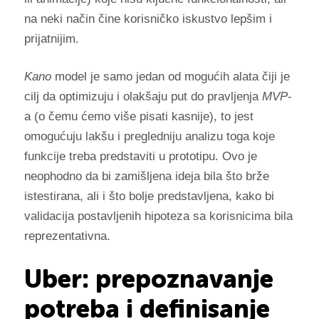
na neki način čine korisničko iskustvo lepšim i
prijatnijim.
Kano
model je samo jedan od mogućih alata čiji je
cilj da optimizuju i olakšaju put do pravljenja
MVP
-
a (o čemu ćemo više pisati kasnije), to jest
omogućuju lakšu i pregledniju analizu toga koje
funkcije treba predstaviti u prototipu. Ovo je
neophodno da bi zamišljena ideja bila što brže
istestirana, ali i što bolje predstavljena, kako bi
validacija postavljenih hipoteza sa korisnicima bila
reprezentativna.
Uber: prepoznavanje
potreba i definisanje