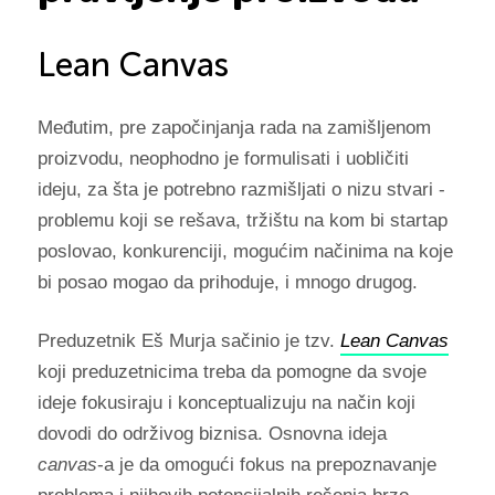
Lean Canvas
Međutim, pre započinjanja rada na zamišljenom
proizvodu, neophodno je formulisati i uobličiti
ideju, za šta je potrebno razmišljati o nizu stvari -
problemu koji se rešava, tržištu na kom bi startap
poslovao, konkurenciji, mogućim načinima na koje
bi posao mogao da prihoduje, i mnogo drugog.
Preduzetnik Eš Murja sačinio je tzv.
Lean Canvas
koji preduzetnicima treba da pomogne da svoje
ideje fokusiraju i konceptualizuju na način koji
dovodi do održivog biznisa. Osnovna ideja
canvas
-a je da omogući fokus na prepoznavanje