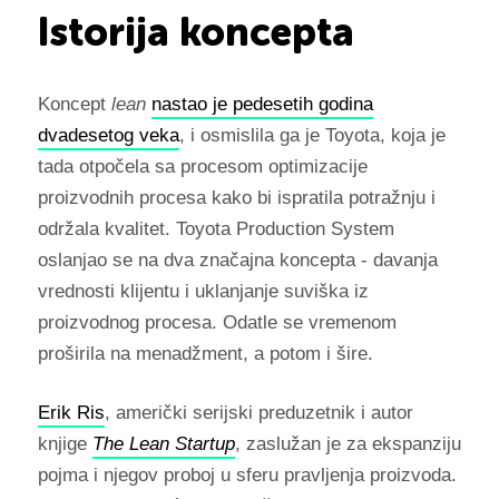
Istorija koncepta
Koncept
lean
nastao je pedesetih godina
dvadesetog veka
, i osmislila ga je Toyota, koja je
tada otpočela sa procesom optimizacije
proizvodnih procesa kako bi ispratila potražnju i
održala kvalitet. Toyota Production System
oslanjao se na dva značajna koncepta - davanja
vrednosti klijentu i uklanjanje suviška iz
proizvodnog procesa. Odatle se vremenom
proširila na menadžment, a potom i šire.
Erik Ris
, američki serijski preduzetnik i autor
knjige
The Lean Startup
, zaslužan je za ekspanziju
pojma i njegov proboj u sferu pravljenja proizvoda.