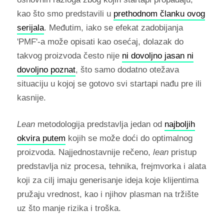
kao što smo predstavili u
prethodnom članku ovog
serijala
. Međutim, iako se efekat zadobijanja
'PMF'-a može opisati kao osećaj, dolazak do
takvog proizvoda često nije
ni dovoljno jasan ni
dovoljno poznat
, što samo dodatno otežava
situaciju u kojoj se gotovo svi startapi nađu pre ili
kasnije.
Lean
metodologija predstavlja jedan od
najboljih
okvira putem
kojih se može doći do optimalnog
proizvoda. Najjednostavnije rečeno,
lean
pristup
predstavlja niz procesa, tehnika, frejmvorka i alata
koji za cilj imaju generisanje ideja koje klijentima
pružaju vrednost, kao i njihov plasman na tržište
uz što manje rizika i troška.