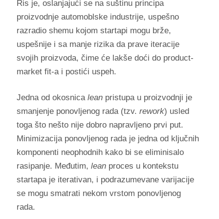
Ris je, oslanjajući se na suštinu principa
proizvodnje automoblske industrije, uspešno
razradio shemu kojom startapi mogu brže,
uspešnije i sa manje rizika da prave iteracije
svojih proizvoda, čime će lakše doći do product-
market fit-a i postići uspeh.
Jedna od okosnica
lean
pristupa u proizvodnji je
smanjenje ponovljenog rada (tzv.
rework
) usled
toga što nešto nije dobro napravljeno prvi put.
Minimizacija ponovljenog rada je jedna od ključnih
komponenti neophodnih kako bi se eliminisalo
rasipanje. Međutim,
lean
proces u kontekstu
startapa je iterativan, i podrazumevane varijacije
se mogu smatrati nekom vrstom ponovljenog
rada.