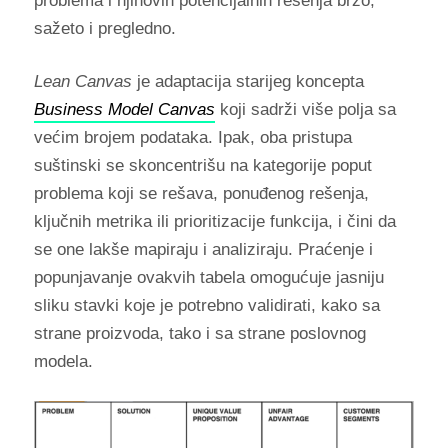
problema i njihovih potencijalnih rešenja brzo,
sažeto i pregledno.
Lean Canvas
je adaptacija starijeg koncepta
Business Model Canvas
koji sadrži više polja sa
većim brojem podataka. Ipak, oba pristupa
suštinski se skoncentrišu na kategorije poput
problema koji se rešava, ponuđenog rešenja,
ključnih metrika ili prioritizacije funkcija, i čini da
se one lakše mapiraju i analiziraju. Praćenje i
popunjavanje ovakvih tabela omogućuje jasniju
sliku stavki koje je potrebno validirati, kako sa
strane proizvoda, tako i sa strane poslovnog
modela.