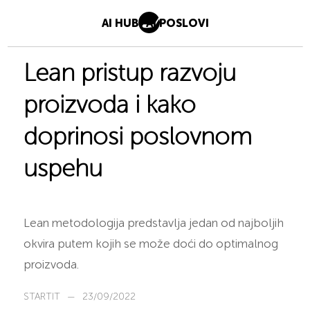
AI HUB
AI POSLOVI
Lean pristup razvoju
proizvoda i kako
doprinosi poslovnom
uspehu
Lean metodologija predstavlja jedan od najboljih
okvira putem kojih se može doći do optimalnog
proizvoda.
STARTIT
—
23/09/2022