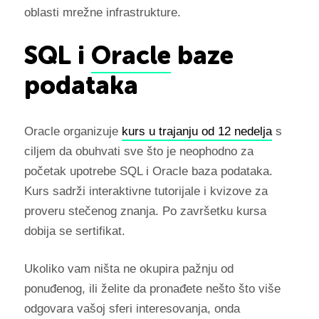
oblasti mrežne infrastrukture.
SQL i
Oracle
baze
podataka
Oracle organizuje
kurs u trajanju od 12 nedelja
s
ciljem da obuhvati sve što je neophodno za
početak upotrebe SQL i Oracle baza podataka.
Kurs sadrži interaktivne tutorijale i kvizove za
proveru stečenog znanja. Po završetku kursa
dobija se sertifikat.
Ukoliko vam ništa ne okupira pažnju od
ponuđenog, ili želite da pronađete nešto što više
odgovara vašoj sferi interesovanja, onda