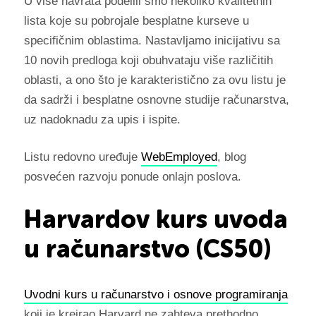
U više navrata podelili smo nekoliko kvalitetnih
lista koje su pobrojale besplatne kurseve u
specifičnim oblastima. Nastavljamo inicijativu sa
10 novih predloga koji obuhvataju više različitih
oblasti, a ono što je karakteristično za ovu listu je
da sadrži i besplatne osnovne studije računarstva,
uz nadoknadu za upis i ispite.
Listu redovno uređuje
WebEmployed
, blog
posvećen razvoju ponude onlajn poslova.
Harvardov kurs uvoda
u računarstvo (CS50)
Uvodni kurs u računarstvo i osnove programiranja
koji je kreirao Harvard ne zahteva prethodno