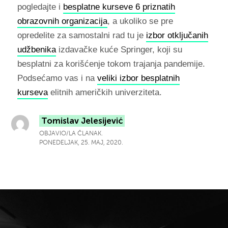
pogledajte i
besplatne kurseve 6 priznatih
obrazovnih organizacija
, a ukoliko se pre
opredelite za samostalni rad tu je
izbor otključanih
udžbenika
izdavačke kuće Springer, koji su
besplatni za korišćenje tokom trajanja pandemije.
Podsećamo vas i na
veliki izbor besplatnih
kurseva
elitnih američkih univerziteta.
Tomislav Jelesijević
OBJAVIO/LA ČLANAK.
PONEDELJAK, 25. MAJ, 2020.