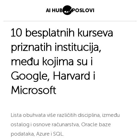
AI HUB
AI POSLOVI
10 besplatnih kurseva
priznatih institucija,
među kojima su i
Google, Harvard i
Microsoft
Lista obuhvata više različitih disciplina, između
ostalog i osnove računarstva, Oracle baze
podataka, Azure i SQL.