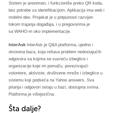
Sistem je anoniman, i funkcioniše preko QR koda,
bez potrebe za identifikacijom. Aplikacija ima web i
mobilni deo. Projekat je u potpunosti razvijen
tokom trajanja događaja, i u pregovorima je
sa WAHO-m oko implementacije.
InterAsk
InterAsk je Q&A platforma, ujedno i
otvorena baza, koja rešava problem nedostajućih
odgovora sa kojima se susreću izbeglice i
organizacije koje im pomažu, povezivajući
volontere, aktiviste, društvene mreže i izbeglice u
sistemu koji podseća na Yahoo answers. Sva
pitanja i odgovori ostaju u bazi, dostupna svima.
Platforma je višejezična.
Šta dalje?