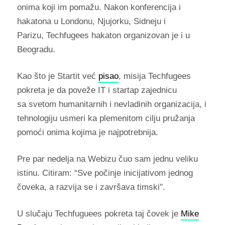
onima koji im pomažu. Nakon konferencija i
hakatona u Londonu, Njujorku, Sidneju i
Parizu, Techfugees hakaton organizovan je i u
Beogradu.
Kao što je Startit već
pisao
, misija Techfugees
pokreta je da poveže IT i startap zajednicu
sa svetom humanitarnih i nevladinih organizacija, i
tehnologiju usmeri ka plemenitom cilju pružanja
pomoći onima kojima je najpotrebnija.
Pre par nedelja na Webizu čuo sam jednu veliku
istinu. Citiram: “Sve počinje inicijativom jednog
čoveka, a razvija se i završava timski".
U slučaju Techfuguees pokreta taj čovek je
Mike