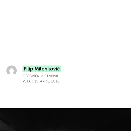
Filip Milenković
OBJAVIO/LA ČLANAK.
PETAK, 15. APRIL, 2016.