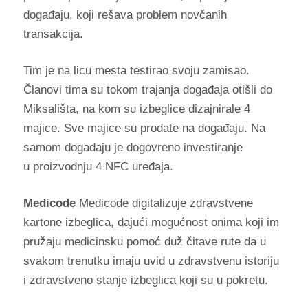
događaju, koji rešava problem novčanih
transakcija.
Tim je na licu mesta testirao svoju zamisao.
Članovi tima su tokom trajanja događaja otišli do
Miksališta, na kom su izbeglice dizajnirale 4
majice. Sve majice su prodate na događaju. Na
samom događaju je dogovreno investiranje
u proizvodnju 4 NFC uređaja.
Medicode
Medicode digitalizuje zdravstvene
kartone izbeglica, dajući mogućnost onima koji im
pružaju medicinsku pomoć duž čitave rute da u
svakom trenutku imaju uvid u zdravstvenu istoriju
i zdravstveno stanje izbeglica koji su u pokretu.