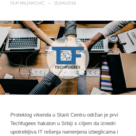
FILIP MILENKOVIĆ
—
15/04/2016
Proteklog vikenda u Starit Centru održan je prvi
Techfugees hakaton u Srbiji s ciljem da iznedri
upotrebljiva IT rešenja namenjena izbeglicama i