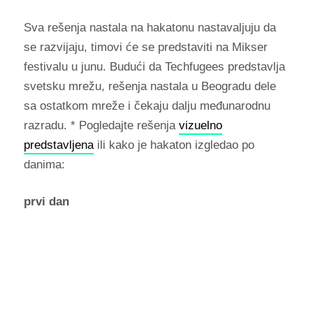
Sva rešenja nastala na hakatonu nastavaljuju da
se razvijaju, timovi će se predstaviti na Mikser
festivalu u junu. Budući da Techfugees predstavlja
svetsku mrežu, rešenja nastala u Beogradu dele
sa ostatkom mreže i čekaju dalju međunarodnu
razradu. * Pogledajte rešenja
vizuelno
predstavljena
ili kako je hakaton izgledao po
danima:
prvi dan