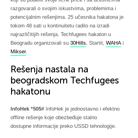
razgovarali o svojim iskustvima, problemima i
potencijalnim rešenjima. 25 učesnika hakatona je
tokom 48 sati u kontinuitetu radilo na izradi
najrazličitijih rešenja. Techfugees hakaton u
Beogradu organizovali su
30Hills
, Startit,
WAHA
i
Mikser
.
Rešenja nastala na
beogradskom Techfugees
hakatonu
InfoHek *505#
InfoHek je jednostavno i efektno
offline rešenje koje obezbeđuje stalno
dostupne informacije preko USSD tehnologije.