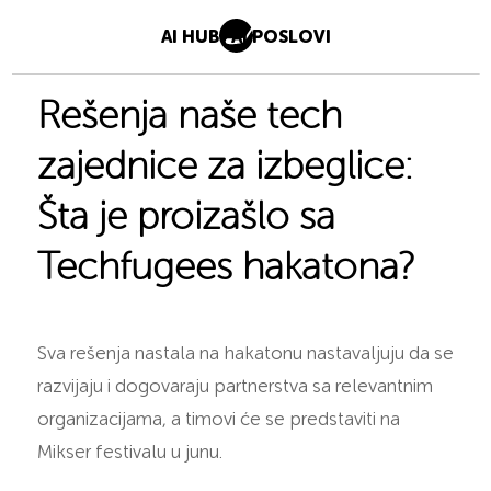
AI HUB
AI POSLOVI
Rešenja naše tech
zajednice za izbeglice:
Šta je proizašlo sa
Techfugees hakatona?
Sva rešenja nastala na hakatonu nastavaljuju da se
razvijaju i dogovaraju partnerstva sa relevantnim
organizacijama, a timovi će se predstaviti na
Mikser festivalu u junu.