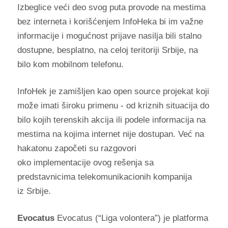
Izbeglice veći deo svog puta provode na mestima
bez interneta i korišćenjem InfoHeka bi im važne
informacije i mogućnost prijave nasilja bili stalno
dostupne, besplatno, na celoj teritoriji Srbije, na
bilo kom mobilnom telefonu.
InfoHek je zamišljen kao open source projekat koji
može imati široku primenu - od kriznih situacija do
bilo kojih terenskih akcija ili podele informacija na
mestima na kojima internet nije dostupan. Već na
hakatonu započeti su razgovori
oko implementacije ovog rešenja sa
predstavnicima telekomunikacionih kompanija
iz Srbije.
Evocatus
Evocatus (“Liga volontera”) je platforma