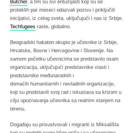
Butcher
, a tim su svi entuzijasti koji su se
proteklih par meseci odazvali pozivu i priključili
inicijativi, iz celog sveta, uključujući i nas iz Srbije.
Techfugees
raste, globalno.
Beogradski hakaton okupio je učesnike iz Srbije,
Hrvatske, Bosne i Hercegovine i Slovenije. Na
samom početku učesnicima se predstavilo osam
organizacija, uključujući predstavnike vlasti i
predstavnike međunarodnih i
domaćih humanitarnih i nevladinih organizacije,
koji su predstavili svoj rad i iskustava sa krizom u
cilju upoznavanja učesnika sa realnim stanjem na
terenu.
Događaju su prisustvovali i migranti iz Miksališta
koji su podelili svoje lične priče i sa učesnicima