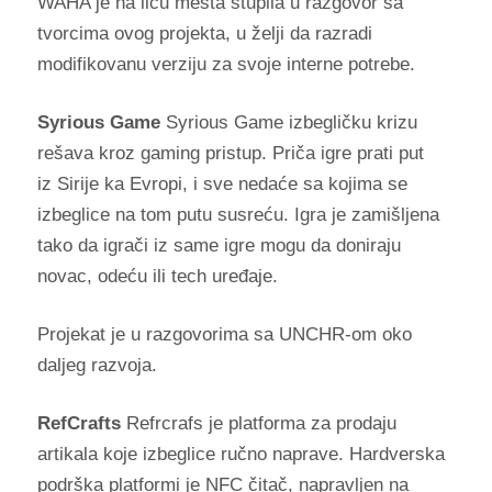
WAHA je na licu mesta stupila u razgovor sa
tvorcima ovog projekta, u želji da razradi
modifikovanu verziju za svoje interne potrebe.
Syrious Game
Syrious Game izbegličku krizu
rešava kroz gaming pristup. Priča igre prati put
iz Sirije ka Evropi, i sve nedaće sa kojima se
izbeglice na tom putu susreću. Igra je zamišljena
tako da igrači iz same igre mogu da doniraju
novac, odeću ili tech uređaje.
Projekat je u razgovorima sa UNCHR-om oko
daljeg razvoja.
RefCrafts
Refrcrafs je platforma za prodaju
artikala koje izbeglice ručno naprave. Hardverska
podrška platformi je NFC čitač, napravljen na