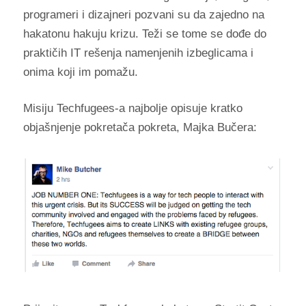
programeri i dizajneri pozvani su da zajedno na
hakatonu hakuju krizu. Teži se tome se dođe do
praktičih IT rešenja namenjenih izbeglicama i
onima koji im pomažu.
Misiju Techfugees-a najbolje opisuje kratko
objašnjenje pokretača pokreta, Majka Bučera: