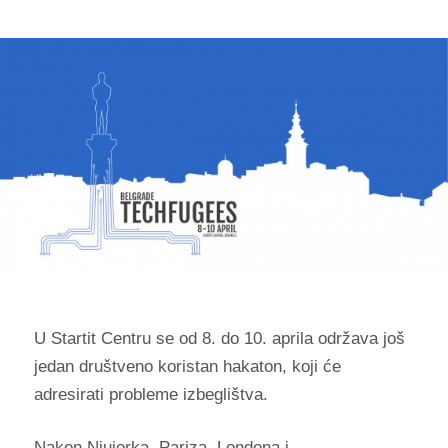
U Startit Centru se od 8. do 10. aprila održava još
jedan društveno koristan hakaton, koji će
adresirati probleme izbeglištva.
Nakon Njujorka, Pariza, Londona i