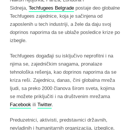
Sidneja,
Techfugees Belgrade
postaje deo globalne
Techfugees zajednice, koja je sačinjena od
zaposlenih u tech industriji, a žele da daju svoj
doprinos naporima da se ublaže posledice krize po
izbegle.
Techfugees događaji su isključivo neprofitni i na
njima se, zajedničkim snagama, pronalaze
tehnološka rešenja, kao doprinos naporima da se
kriza reši. Zajednicu, danas, čini globalna mreža
ljudi, sa preko 2000 članova širom sveta, kojima
se možete priključiti i na društvenim mrežama
Facebook
ili
Twitter
.
Preduzetnici, aktivisti, predstavnici državnih,
nevladinih i humanitarnih organizacija, izbeglice,