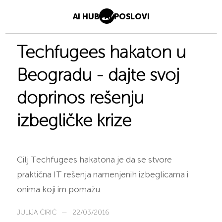
AI HUB
AI POSLOVI
Techfugees hakaton u
Beogradu - dajte svoj
doprinos rešenju
izbegličke krize
Cilj Techfugees hakatona je da se stvore
praktična IT rešenja namenjenih izbeglicama i
onima koji im pomažu.
JULIJA ĆIRIĆ
—
22/03/2016