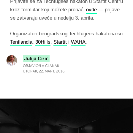
Prijavite se za Techfugees hakaton u Startit Centru
kroz formular koji možete pronaći
ovde
— prijave
se zatvaraju uveče u nedelju 3. aprila.
Organizatori beogradskog Techfugees hakatona su
Tentlandia
,
30Hills
,
Startit
i
WAHA
.
Julija Ćirić
OBJAVIO/LA ČLANAK.
UTORAK, 22. MART, 2016.