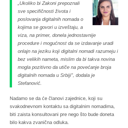
„Ukoliko bi Zakoni prepoznali
sve specifičnosti života i
poslovanja digitalnih nomada o
kojima se govori u izveštaju, a
viza, na primer, donela jednostavnije
procedure i mogućnost da se izdavanje uradi
onlajn na jeziku koji digitalni nomadi razumeju i
bez velikih nameta, mislim da bi takva novina
mogla pozitivno da utiče na povećanje broja
digitalnih nomada u Srbiji”, dodala je
Stefanović.
Nadamo se da će članovi zajednice, koji su
svakodnevnom kontaktu sa digitalnim nomadima,
biti zaista konsultovani pre nego što bude doneta
bilo kakva zvanična odluka.