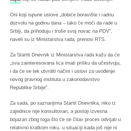
Oni koji ispune uslove „dobiće boravište i radnu
dozvolu na godinu dana – tako će moći da rade u
Srbiji, da prihoduju i troše svoj novac na PDV”,
naveli su iz Ministarstva rada, prenosi RTS.
Za Startit Dnevnik iz Ministarstva rada kažu da će
„sva zainteresovana lica imati priliku da učestvuju,
i da će se tek utvrditi načini i uslovi za uvođenje
novog pravnog instituta u zakonodavstvo
Republike Srbije”.
Za sada, po saznanjima Startit Dnevnika, niko iz
zajednice nije konsultovan, a postoji izvesna
bojazan zbog toga što će se čitav proces odvijati u
relativno kratkom roku, u situaciji kada još nije ni