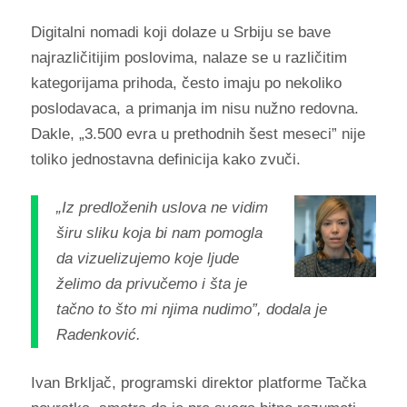
Digitalni nomadi koji dolaze u Srbiju se bave
najrazličitijim poslovima, nalaze se u različitim
kategorijama prihoda, često imaju po nekoliko
poslodavaca, a primanja im nisu nužno redovna.
Dakle, „3.500 evra u prethodnih šest meseci” nije
toliko jednostavna definicija kako zvuči.
„Iz predloženih uslova ne vidim
širu sliku koja bi nam pomogla
da vizuelizujemo koje ljude
želimo da privučemo i šta je
tačno to što mi njima nudimo”, dodala je
Radenković.
Ivan Brkljač, programski direktor platforme Tačka