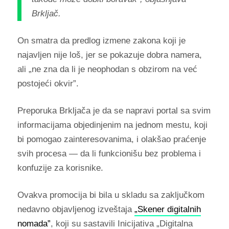
Brkljač.
On smatra da predlog izmene zakona koji je
najavljen nije loš, jer se pokazuje dobra namera,
ali „ne zna da li je neophodan s obzirom na već
postojeći okvir”.
Preporuka Brkljača je da se napravi portal sa svim
informacijama objedinjenim na jednom mestu, koji
bi pomogao zainteresovanima, i olakšao praćenje
svih procesa — da li funkcionišu bez problema i
konfuzije za korisnike.
Ovakva promocija bi bila u skladu sa zaključkom
nedavno objavljenog izveštaja
„Skener digitalnih
nomada”
, koji su sastavili Inicijativa „Digitalna