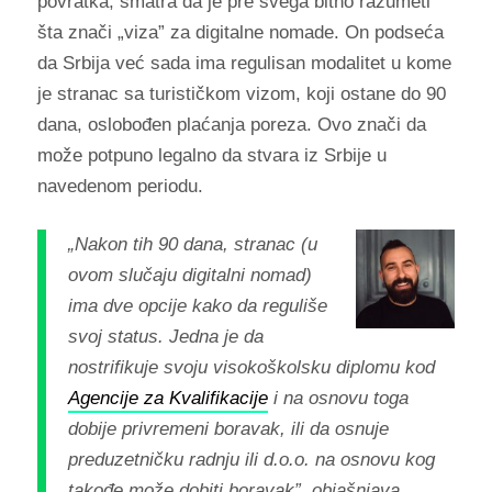
povratka, smatra da je pre svega bitno razumeti
šta znači „viza” za digitalne nomade. On podseća
da Srbija već sada ima regulisan modalitet u kome
je stranac sa turističkom vizom, koji ostane do 90
dana, oslobođen plaćanja poreza. Ovo znači da
može potpuno legalno da stvara iz Srbije u
navedenom periodu.
„Nakon tih 90 dana, stranac (u
ovom slučaju digitalni nomad)
ima dve opcije kako da reguliše
svoj status. Jedna je da
nostrifikuje svoju visokoškolsku diplomu kod
Agencije za Kvalifikacije
i na osnovu toga
dobije privremeni boravak, ili da osnuje
preduzetničku radnju ili d.o.o. na osnovu kog
takođe može dobiti boravak”, objašnjava