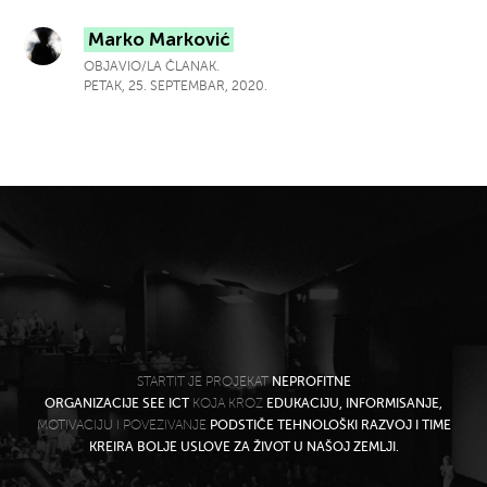
Marko Marković
OBJAVIO/LA ČLANAK.
PETAK, 25. SEPTEMBAR, 2020.
STARTIT JE PROJEKAT
NEPROFITNE
ORGANIZACIJE SEE ICT
KOJA KROZ
EDUKACIJU, INFORMISANJE,
MOTIVACIJU I POVEZIVANJE
PODSTIČE TEHNOLOŠKI RAZVOJ I TIME
KREIRA BOLJE USLOVE ZA ŽIVOT U NAŠOJ ZEMLJI.