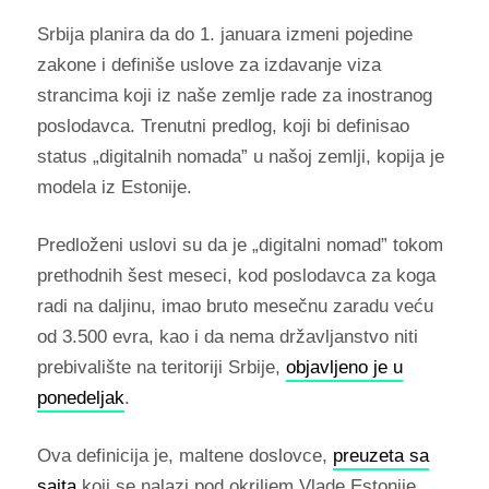
Srbija planira da do 1. januara izmeni pojedine
zakone i definiše uslove za izdavanje viza
strancima koji iz naše zemlje rade za inostranog
poslodavca. Trenutni predlog, koji bi definisao
status „digitalnih nomada” u našoj zemlji, kopija je
modela iz Estonije.
Predloženi uslovi su da je „digitalni nomad” tokom
prethodnih šest meseci, kod poslodavca za koga
radi na daljinu, imao bruto mesečnu zaradu veću
od 3.500 evra, kao i da nema državljanstvo niti
prebivalište na teritoriji Srbije,
objavljeno je u
ponedeljak
.
Ova definicija je, maltene doslovce,
preuzeta sa
sajta
koji se nalazi pod okriljem Vlade Estonije.