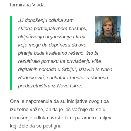
formirana Vlada.
„U donošenju odluka sam
sklona participativnom pristupu,
uključivanju organizacija i firmi
koje mogu da doprinesu da ovo
pitanje bude kvalitetno rešeno, što bi
rezultiralo pomaku ka privlačenju više
digitalnih nomada u Srbiju”, izjavila je Nana
Radenković, edukator i mentor u domenu
preduzetništva iz Nove Iskre.
Ona je napomenula da su inicijative ovog tipa
izuzetno važne, ali da je još važnije da se u
donošenje odluka uvrste bitni parametri i ciljevi
koji žele da se postignu.