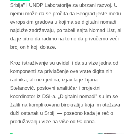
Srbija" i UNDP Laboratorije za ubrzani razvoj. U
njemu može da se pročita da Beograd jeste među
evropskim gradova u kojima se digitalni nomadi
najduže zadržavaju, po tabeli sajta Nomad List, ali
da je bitno da radimo na tome da privučemo veći
broj onih koji dolaze.
Kroz istraživanje su uvideli i da su vize jedna od
komponenti za privlačenje ove vrste digitalnih
radnika, ali ne i jedina, izjavila je Tijana
Stefanović, poslovni analitičar i projektni
koordinator iz DSI-a. „Digitalni nomadi” su im se
žalili na komplikovanu birokratiju koja im otežava
duži ostanak u Srbiji — posebno kada je reč o
produžavanju vize na više od 90 dana.