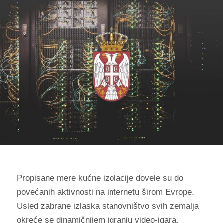
Propisane mere kućne izolacije dovele su do
povećanih aktivnosti na internetu širom Evrope.
Usled zabrane izlaska stanovništvo svih zemalja
okreće se dinamičnijem igranju video-igara,