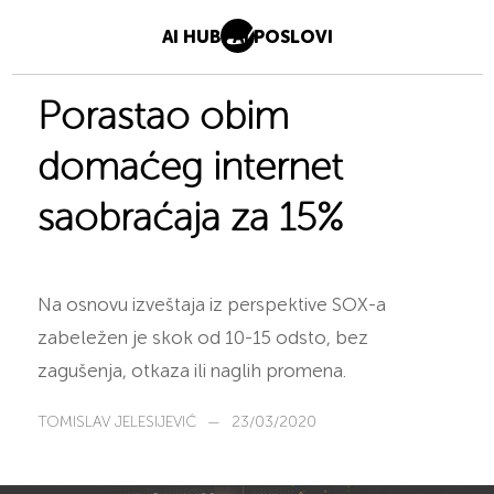
AI HUB
AI POSLOVI
Porastao obim
domaćeg internet
saobraćaja za 15%
Na osnovu izveštaja iz perspektive SOX-a
zabeležen je skok od 10-15 odsto, bez
zagušenja, otkaza ili naglih promena.
TOMISLAV JELESIJEVIĆ
—
23/03/2020