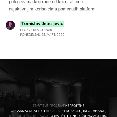
prilog svima koji rade od kuće, ali ne i
najaktivnijim korisnicima pomenutih platformi.
Tomislav Jelesijević
OBJAVIO/LA ČLANAK.
PONEDELJAK, 23. MART, 2020.
STARTIT JE PROJEKAT
NEPROFITNE
ORGANIZACIJE SEE ICT
KOJA KROZ
EDUKACIJU, INFORMISANJE,
MOTIVACIJU I POVEZIVANJE
PODSTIČE TEHNOLOŠKI RAZVOJ I TIME