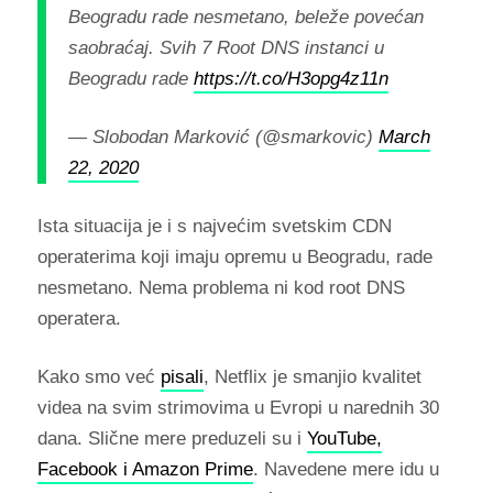
Beogradu rade nesmetano, beleže povećan
saobraćaj. Svih 7 Root DNS instanci u
Beogradu rade
https://t.co/H3opg4z11n
— Slobodan Marković (@smarkovic)
March
22, 2020
Ista situacija je i s najvećim svetskim CDN
operaterima koji imaju opremu u Beogradu, rade
nesmetano. Nema problema ni kod root DNS
operatera.
Kako smo već
pisali
, Netflix je smanjio kvalitet
videa na svim strimovima u Evropi u narednih 30
dana. Slične mere preduzeli su i
YouTube,
Facebook i Amazon Prime
. Navedene mere idu u