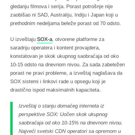
gledanju filmova i serija. Porast potrošnje nije
zaobišao ni SAD, Australiju, Indiju i Japan koji u
prethodnim nedeljama beleže porast od 70 odsto.
U izveštaju
SOX-a
, otvorene platforme za
saradnju operatera i kontent provajdera,
konstatovan je skok ukupnog saobraćaja od oko
10-15 odsto na dnevnom nivou. Za sada zabeležen
porast ne pravi probleme, a izveštaj naglašava da
SOX sistemi i linkovi rade u opsegu koji je
drastično ispod maksimalnih kapaciteta.
Izveštaj o stanju domaćeg interneta iz
perspektive SOX: Uočen skok ukupnog
saobraćaja od oko 10-15% na dnevnom nivou.
Najveći svetski CDN operatori sa opremom u