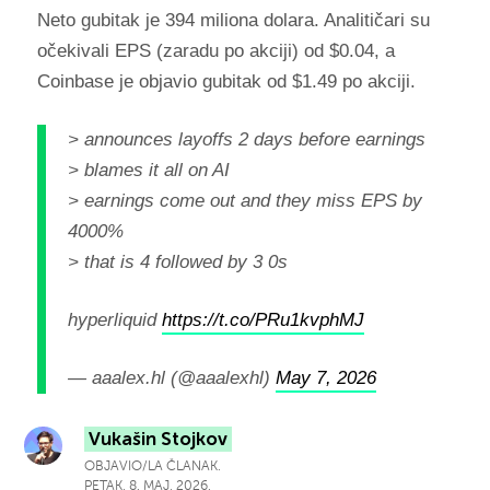
Neto gubitak je 394 miliona dolara. Analitičari su
očekivali EPS (zaradu po akciji) od $0.04, a
Coinbase je objavio gubitak od $1.49 po akciji.
> announces layoffs 2 days before earnings
> blames it all on AI
> earnings come out and they miss EPS by
4000%
> that is 4 followed by 3 0s
hyperliquid
https://t.co/PRu1kvphMJ
— aaalex.hl (@aaalexhl)
May 7, 2026
Vukašin Stojkov
OBJAVIO/LA ČLANAK.
PETAK, 8. MAJ, 2026.