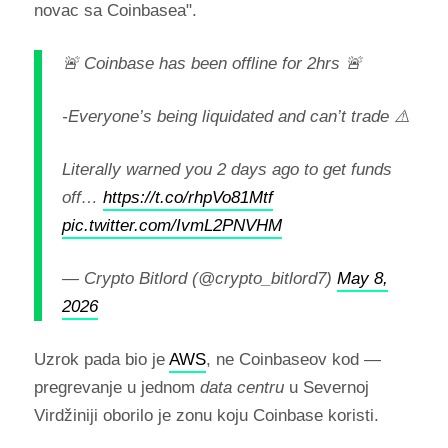
novac sa Coinbasea".
🚨 Coinbase has been offline for 2hrs 🚨
-Everyone’s being liquidated and can’t trade ⚠️
Literally warned you 2 days ago to get funds
off…
https://t.co/rhpVo81Mtf
pic.twitter.com/IvmL2PNVHM
— Crypto Bitlord (@crypto_bitlord7)
May 8,
2026
Uzrok pada bio je
AWS
, ne Coinbaseov kod —
pregrevanje u jednom
data centru
u Severnoj
Virdžiniji oborilo je zonu koju Coinbase koristi.