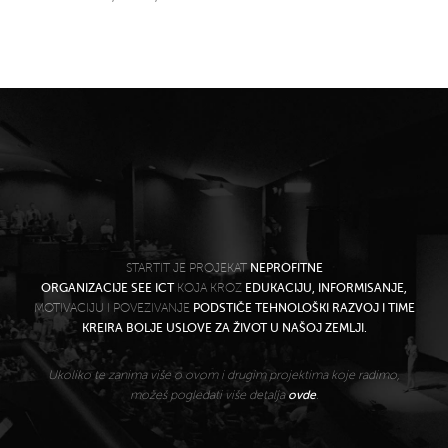
STARTIT JE PROJEKAT
NEPROFITNE
ORGANIZACIJE SEE ICT
KOJA KROZ
EDUKACIJU, INFORMISANJE,
MOTIVACIJU I POVEZIVANJE
PODSTIČE TEHNOLOŠKI RAZVOJ I TIME
KREIRA BOLJE USLOVE ZA ŽIVOT U NAŠOJ ZEMLJI.
Ukoliko te zanima više o ovom i drugim projektima koje radimo,
možeš pogledati više detalja
ovde
.