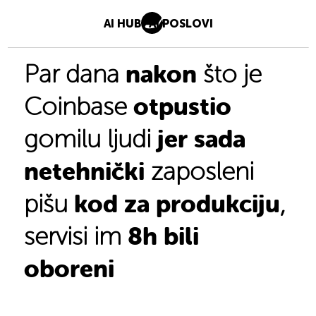
AI HUB
AI POSLOVI
nakon
Par dana
što je
otpustio
Coinbase
jer sada
gomilu ljudi
netehnički
zaposleni
kod za produkciju
pišu
,
8h bili
servisi im
oboreni