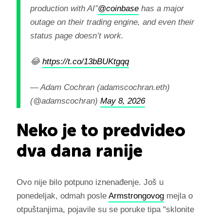
production with AI”
@coinbase
has a major
outage on their trading engine, and even their
status page doesn’t work.
😂
https://t.co/13bBUKtgqq
— Adam Cochran (adamscochran.eth)
(@adamscochran)
May 8, 2026
Neko je to predvideo
dva dana ranije
Ovo nije bilo potpuno iznenađenje. Još u
ponedeljak, odmah posle
Armstrongovog
mejla o
otpuštanjima, pojavile su se poruke tipa "sklonite