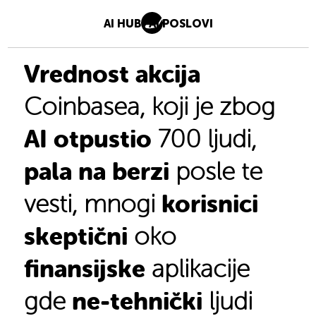
AI HUB
AI POSLOVI
Vrednost akcija
Coinbasea, koji je zbog
AI otpustio
700 ljudi,
pala na berzi
posle te
korisnici
vesti, mnogi
skeptični
oko
finansijske
aplikacije
ne-tehnički
gde
ljudi