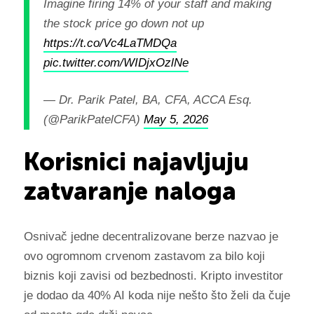
Imagine firing 14% of your staff and making
the stock price go down not up
https://t.co/Vc4LaTMDQa
pic.twitter.com/WIDjxOzlNe
— Dr. Parik Patel, BA, CFA, ACCA Esq.
(@ParikPatelCFA)
May 5, 2026
Korisnici najavljuju
zatvaranje naloga
Osnivač jedne decentralizovane berze nazvao je
ovo ogromnom crvenom zastavom za bilo koji
biznis koji zavisi od bezbednosti. Kripto investitor
je dodao da 40% AI koda nije nešto što želi da čuje