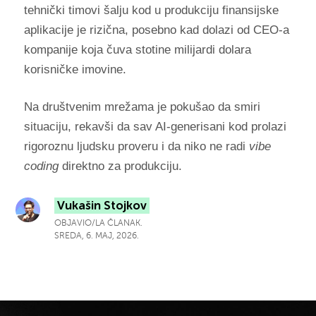
tehnički timovi šalju kod u produkciju finansijske
aplikacije je rizična, posebno kad dolazi od CEO-a
kompanije koja čuva stotine milijardi dolara
korisničke imovine.
Na društvenim mrežama je pokušao da smiri
situaciju, rekavši da sav AI-generisani kod prolazi
rigoroznu ljudsku proveru i da niko ne radi
vibe
coding
direktno za produkciju.
Vukašin Stojkov
OBJAVIO/LA ČLANAK.
SREDA, 6. MAJ, 2026.