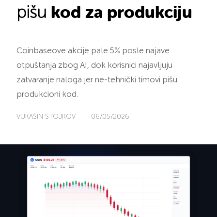
kod za produkciju
pišu
Coinbaseove akcije pale 5% posle najave
otpuštanja zbog AI, dok korisnici najavljuju
zatvaranje naloga jer ne-tehnički timovi pišu
produkcioni kod.
VUKAŠIN STOJKOV
—
06/05/2026