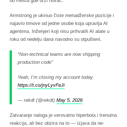
od mesta gde drži novac.
Armstrong je ukinuo čiste menadžerske pozicije i
najavio timove od jedne osobe koja upravlja AI
agentima. Inženjeri koji nisu prihvatili AI alate u
roku od nedelju dana navodno su otpušteni.
“Non-technical teams are now shipping
production code”
Yeah, I’m closing my account today
https://t.co/jnyLyvFeJi
— rekdt (@rekdt)
May 5, 2026
Zatvaranje naloga je verovatno hiperbola i trenutna
reakcija, ali bez obzira na to — izjava da ne-