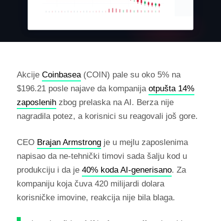
Akcije
Coinbasea
(COIN) pale su oko 5% na
$196.21 posle najave da kompanija
otpušta 14%
zaposlenih
zbog prelaska na AI. Berza nije
nagradila potez, a korisnici su reagovali još gore.
CEO
Brajan Armstrong
je u mejlu zaposlenima
napisao da ne-tehnički timovi sada šalju kod u
produkciju i da je
40% koda AI-generisano
. Za
kompaniju koja čuva 420 milijardi dolara
korisničke imovine, reakcija nije bila blaga.