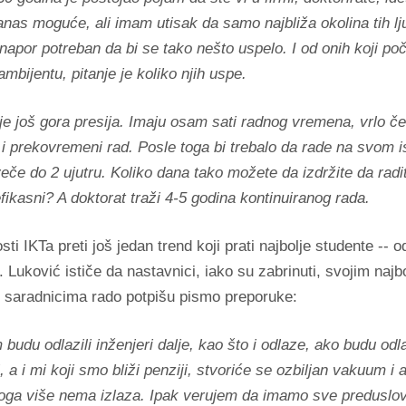
danas moguće, ali imam utisak da samo najbliža okolina tih lj
e napor potreban da bi se tako nešto uspelo. I od onih koji po
mbijentu, pitanje je koliko njih uspe.
 je još gora presija. Imaju osam sati radnog vremena, vrlo če
i prekovremeni rad. Posle toga bi trebalo da rade na svom i
eče do 2 ujutru. Koliko dana tako možete da izdržite da radi
fikasni? A doktorat traži 4-5 godina kontinuiranog rada.
ti IKTa preti još jedan trend koji prati najbolje studente -- o
. Luković ističe da nastavnici, iako su zabrinuti, svojim najb
i saradnicima rado potpišu pismo preporuke:
budu odlazili inženjeri dalje, kao što i odlaze, ako budu odla
i, a i mi koji smo bliži penziji, stvoriće se ozbiljan vakuum i
toga više nema izlaza. Ipak verujem da imamo sve preduslo