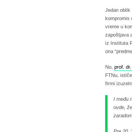
Jedan oblik
kompromis u
vreme u kom
zapošljava 
iz Instituta
ona “predmet
No,
prof. dr
FTNu, ističe
firmi izuzet
I među 
ovde, že
zaradom 
Pre 20, 