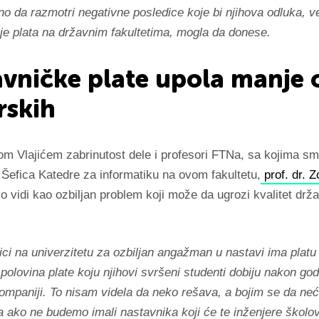
o da razmotri negativne posledice koje bi njihova odluka, 
e plata na državnim fakultetima, mogla da donese.
vničke plate upola manje 
rskih
om Vlajićem zabrinutost dele i profesori FTNa, sa kojima s
 Šefica Katedre za informatiku na ovom fakultetu,
prof. dr. Z
vo vidi kao ozbiljan problem koji može da ugrozi kvalitet drž
:
ci na univerzitetu za ozbiljan angažman u nastavi ima platu 
e polovina plate koju njihovi svršeni studenti dobiju nakon go
ompaniji. To nisam videla da neko rešava, a bojim se da ne
a ako ne budemo imali nastavnika koji će te inženjere školov