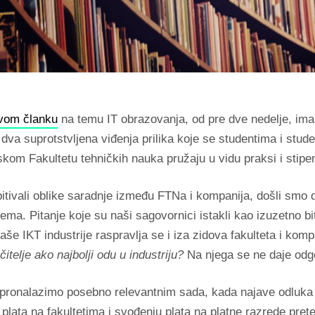
vom članku
na temu IT obrazovanja, od pre dve nedelje, imali
 dva suprotstvljena viđenja prilika koje se studentima i stud
om Fakultetu tehničkih nauka pružaju u vidu praksi i stipen
itivali oblike saradnje između FTNa i kompanija, došli smo 
ema. Pitanje koje su naši sagovornici istakli kao izuzetno bi
še IKT industrije raspravlja se i iza zidova fakulteta i kompa
čitelje ako najbolji odu u industriju?
Na njega se ne daje odg
 pronalazimo posebno relevantnim sada, kada najave odluka
plata na fakultetima i svođenju plata na platne razrede prete