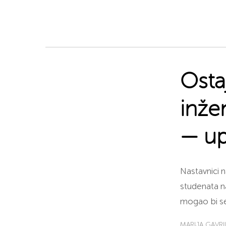
Osta
inže
— up
Nastavnici 
studenata n
mogao bi se 
MARIJA GAVR