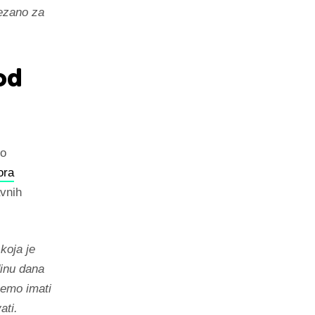
vezano za
od
mo
ora
avnih
koja je
dinu dana
ćemo imati
ati.