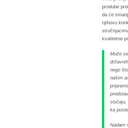
prodube pr
da će smanji
njihovu kon
stručnjacima
kvalitetne p
Može se 
državnih 
nego što
našim as
pripremi
predstav
slučaju,
ka poste
Nadam se