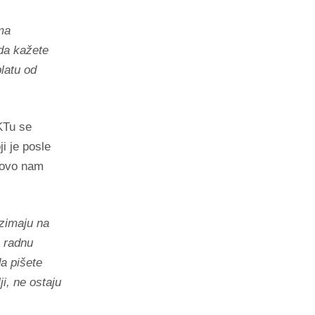
ma
da kažete
platu od
IKTu se
ji je posle
 ovo nam
uzimaju na
e radnu
da pišete
i, ne ostaju