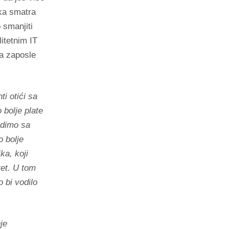
ka smatra
 smanjiti
itetnim IT
da zaposle
ti otići sa
 bolje plate
adimo sa
o bolje
ka, koji
tet. U tom
 bi vodilo
je