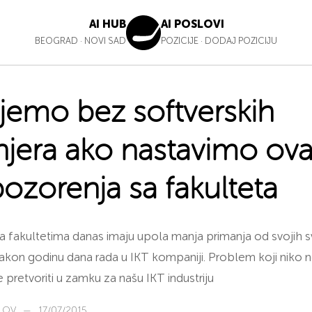
AI HUB
AI POSLOVI
BEOGRAD
·
NOVI SAD
POZICIJE
·
DODAJ POZICIJU
jemo bez softverskih
njera ako nastavimo ov
ozorenja sa fakulteta
na fakultetima danas imaju upola manja primanja od svojih s
akon godinu dana rada u IKT kompaniji. Problem koji niko n
pretvoriti u zamku za našu IKT industriju
ILOV
—
17/07/2015