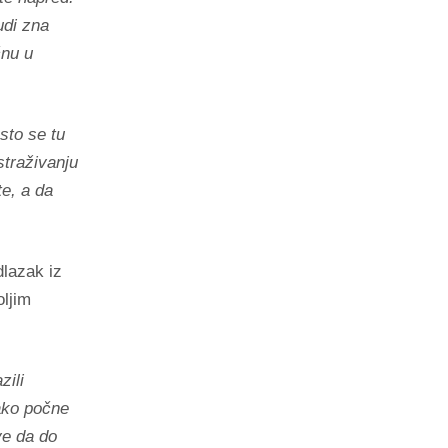
udi zna
čnu u
sto se tu
straživanju
te, a da
dlazak iz
oljim
zili
 ako počne
ve da do