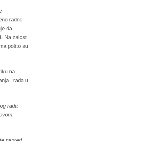
e
eno radno
uje da
i. Na zalost
jima pošto su
tiku na
nja i rada u
nog rada
a ovom
ete napred.