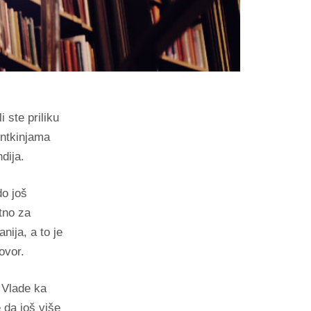
 ste priliku
entkinjama
dija.
do još
tno za
nija, a to je
ovor.
 Vlade ka
 da još više