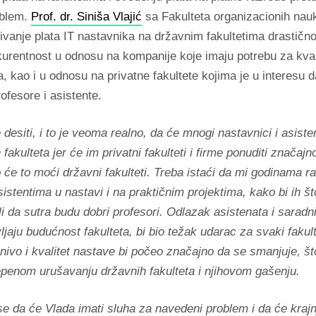
oblem.
Prof. dr. Siniša Vlajić
sa Fakulteta organizacionih nau
vanje plata IT nastavnika na državnim fakultetima drastično
kurentnost u odnosu na kompanije koje imaju potrebu za kval
, kao i u odnosu na privatne fakultete kojima je u interesu 
rofesore i asistente.
desiti, i to je veoma realno, da će mnogi nastavnici i asisten
fakulteta jer će im privatni fakulteti i firme ponuditi značajno
 će to moći državni fakulteti. Treba istaći da mi godinama r
istentima u nastavi i na praktičnim projektima, kako bi ih št
li da sutra budu dobri profesori. Odlazak asistenata i saradni
ljaju budućnost fakulteta, bi bio težak udarac za svaki fakul
 nivo i kvalitet nastave bi počeo značajno da se smanjuje, što
penom urušavanju državnih fakulteta i njihovom gašenju.
 da će Vlada imati sluha za navedeni problem i da će krajn