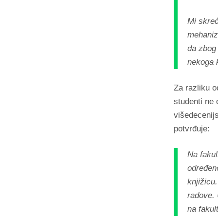
Mi skreć
mehaniz
da zbog 
nekoga k
Za razliku o
studenti ne 
višedecenij
potvrđuje:
Na fakul
određeno
knjižicu
radove. 
na fakul