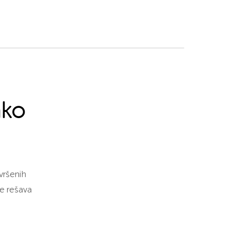
ako
vršenih
e rešava