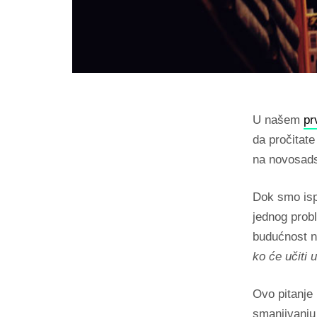
U našem
pr
da pročitate
na novosadsk
Dok smo isp
jednog probl
budućnost na
ko će učiti u
Ovo pitanje
smanjivanju 