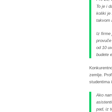
To je i 
koliki j
takvom a
Iz firme
provuče 
od 10 uv
budete e
Konkurentnos
zemlje. Prof
studentima 
Ako nam 
asistent
pad, iz 