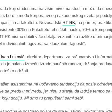
 rada koji studentima na višim nivoima studija može da unes
 izboru između korporativnog i akademskog sveta je podelj
paniji i na fakultetu. Novosadski
RT-RK
, na primer, praktik
asistente 30% na Fakultetu tehničkih nauka, 70% u kompanij
 RT-RK nismo dobili više detalja vezanih za razlike u priman
 individualnih ugovora sa klauzulom tajnosti”.
. Ivan Luković
, direktor departmana za računarstvo i informa
 da je balans između izrade naučnih radova, držanja predava
no teško održati.
našim asistentima mi uočavamo tendenciju da posle određe
le da pređu u privredu, jer nisu u stanju da izdrže tempo s
koju dobiju. Mi smo tu prepušteni sami sebi.
30 godina je postojao pojam da ste vi u firmi, doktorirate, id