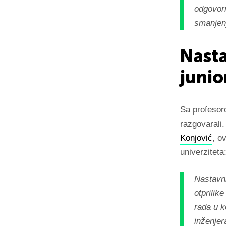
odgovorn
smanjenj
Nasta
junio
Sa profesor
razgovarali.
Konjović
, o
univerziteta
Nastavni
otprilik
rada u k
inženjer