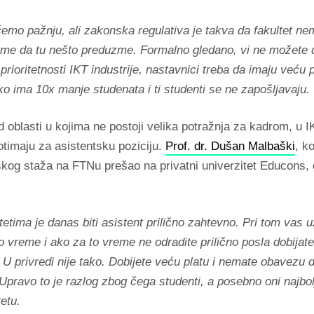
emo pažnju, ali zakonska regulativa je takva da fakultet ne
me da tu nešto preduzme. Formalno gledano, vi ne možete 
prioritetnosti IKT industrije, nastavnici treba da imaju veću 
o ima 10x manje studenata i ti studenti se ne zapošljavaju.
d oblasti u kojima ne postoji velika potražnja za kadrom, u 
otimaju za asistentsku poziciju.
Prof. dr. Dušan Malbaški
, ko
skog staža na FTNu prešao na privatni univerzitet Educons,
tetima je danas biti asistent prilično zahtevno. Pri tom vas 
 vreme i ako za to vreme ne odradite prilično posla dobijat
. U privredi nije tako. Dobijete veću platu i nemate obavezu 
Upravo to je razlog zbog čega studenti, a posebno oni najbolj
tetu.