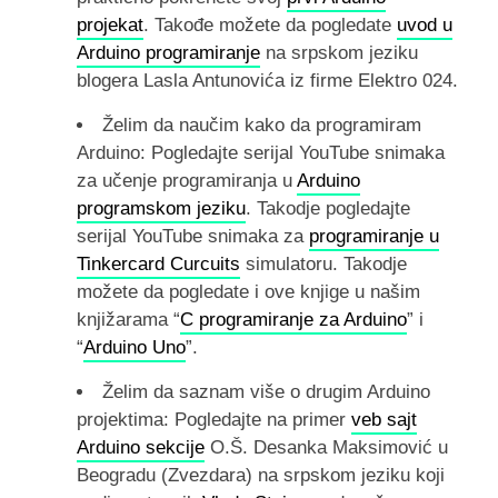
projekat
. Takođe možete da pogledate
uvod u
Arduino programiranje
na srpskom jeziku
blogera Lasla Antunovića iz firme Elektro 024.
Želim da naučim kako da programiram
Arduino: Pogledajte serijal YouTube snimaka
za učenje programiranja u
Arduino
programskom jeziku
. Takodje pogledajte
serijal YouTube snimaka za
programiranje u
Tinkercard Curcuits
simulatoru. Takodje
možete da pogledate i ove knjige u našim
knjižarama “
C programiranje za Arduino
” i
“
Arduino Uno
”.
Želim da saznam više o drugim Arduino
projektima: Pogledajte na primer
veb sajt
Arduino sekcije
O.Š. Desanka Maksimović u
Beogradu (Zvezdara) na srpskom jeziku koji