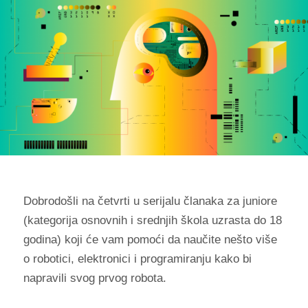
Dobrodošli na četvrti u serijalu članaka za juniore
(kategorija osnovnih i srednjih škola uzrasta do 18
godina) koji će vam pomoći da naučite nešto više
o robotici, elektronici i programiranju kako bi
napravili svog prvog robota.