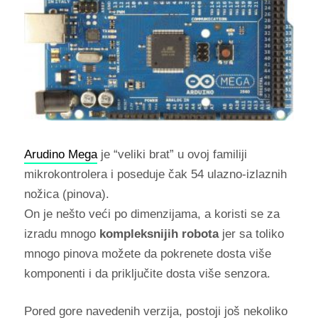
Arudino Mega
je “veliki brat” u ovoj familiji
mikrokontrolera i poseduje čak 54 ulazno-izlaznih
nožica (pinova).
On je nešto veći po dimenzijama, a koristi se za
izradu mnogo
kompleksnijih robota
jer sa toliko
mnogo pinova možete da pokrenete dosta više
komponenti i da priključite dosta više senzora.
Pored gore navedenih verzija, postoji još nekoliko