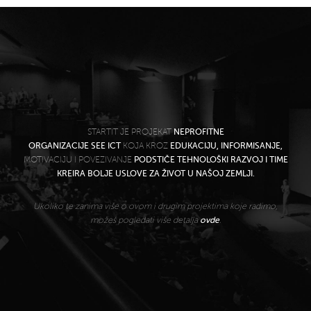
STARTIT JE PROJEKAT
NEPROFITNE
ORGANIZACIJE SEE ICT
KOJA KROZ
EDUKACIJU, INFORMISANJE,
MOTIVACIJU I POVEZIVANJE
PODSTIČE TEHNOLOŠKI RAZVOJ I TIME
KREIRA BOLJE USLOVE ZA ŽIVOT U NAŠOJ ZEMLJI.
Ukoliko te zanima više o ovom i drugim projektima koje radimo,
možeš pogledati više detalja
ovde
.