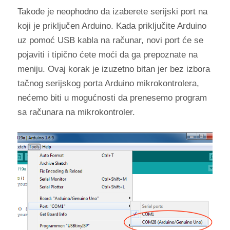
Takođe je neophodno da izaberete serijski port na
koji je priključen Arduino. Kada priključite Arduino
uz pomoć USB kabla na računar, novi port će se
pojaviti i tipično ćete moći da ga prepoznate na
meniju. Ovaj korak je izuzetno bitan jer bez izbora
tačnog serijskog porta Arduino mikrokontrolera,
nećemo biti u mogućnosti da prenesemo program
sa računara na mikrokontroler.