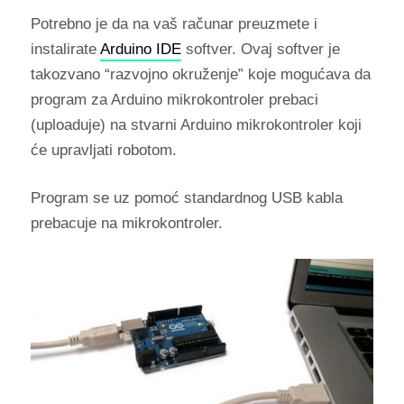
Potrebno je da na vaš računar preuzmete i
instalirate
Arduino IDE
softver. Ovaj softver je
takozvano “razvojno okruženje” koje mogućava da
program za Arduino mikrokontroler prebaci
(uploaduje) na stvarni Arduino mikrokontroler koji
će upravljati robotom.
Program se uz pomoć standardnog USB kabla
prebacuje na mikrokontroler.