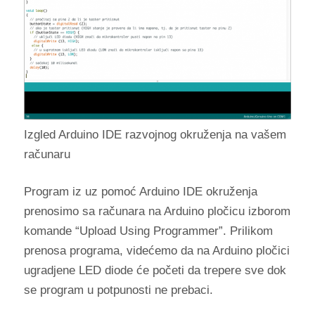
Izgled Arduino IDE razvojnog okruženja na vašem
računaru
Program iz uz pomoć Arduino IDE okruženja
prenosimo sa računara na Arduino pločicu izborom
komande “Upload Using Programmer”. Prilikom
prenosa programa, videćemo da na Arduino pločici
ugradjene LED diode će početi da trepere sve dok
se program u potpunosti ne prebaci.