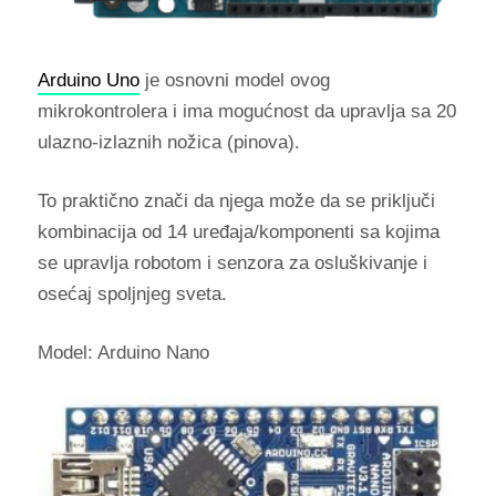
Arduino Uno
je osnovni model ovog
mikrokontrolera i ima mogućnost da upravlja sa 20
ulazno-izlaznih nožica (pinova).
To praktično znači da njega može da se priključi
kombinacija od 14 uređaja/komponenti sa kojima
se upravlja robotom i senzora za osluškivanje i
osećaj spoljnjeg sveta.
Model: Arduino Nano