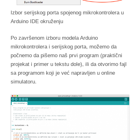
Izbor serijskog porta spojenog mikrokontrolera u
Arduino IDE okruženju
Po završenom izboru modela Arduino
mikrokontrolera i serijskog porta, možemo da
počnemo da pišemo naš prvi program (praktični
projekat i primer u tekstu dole), ili da otvorimo fajl
sa programom koji je već napravljen u online
simulatoru.