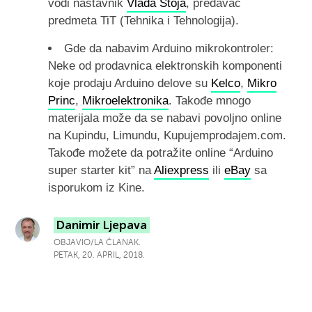
vodi nastavnik
Vlada Stoja
, predavač
predmeta TiT (Tehnika i Tehnologija).
Gde da nabavim Arduino mikrokontroler:
Neke od prodavnica elektronskih komponenti
koje prodaju Arduino delove su
Kelco
,
Mikro
Princ
,
Mikroelektronika
. Takođe mnogo
materijala može da se nabavi povoljno online
na Kupindu, Limundu, Kupujemprodajem.com.
Takođe možete da potražite online “Arduino
super starter kit” na
Aliexpress
ili
eBay
sa
isporukom iz Kine.
Danimir Ljepava
OBJAVIO/LA ČLANAK.
PETAK, 20. APRIL, 2018.