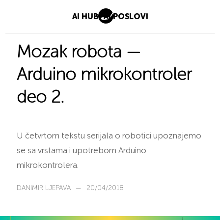
AI HUB
AI POSLOVI
Mozak robota —
Arduino mikrokontroler
deo 2.
U četvrtom tekstu serijala o robotici upoznajemo
se sa vrstama i upotrebom Arduino
mikrokontrolera.
DANIMIR LJEPAVA
—
20/04/2018