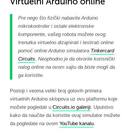
Virtuelni Arduino online
Pre nego što fizički nabavite Arduino
mikrokontroler i ostale elektronske
komponente, vašeg robota možete ovog
trenutka virtuelno dizajnirati i testirati online
pomoć online Arduino simulatora
Tinkercard
Circuits
. Neophodno je da otvorite korisnički
nalog online na ovom sajtu da biste mogli da
ga koristite.
Postoji i veoma veliki broj gotovih primera
virtuelnih Arduino sklopova uz ovu platformu koje
možete pogledati u
Circuits.io galeriji
. Uputstvo
kako da naučite da koristite ovaj simulator možete
da pogledate na ovom
YouTube kanalu
.