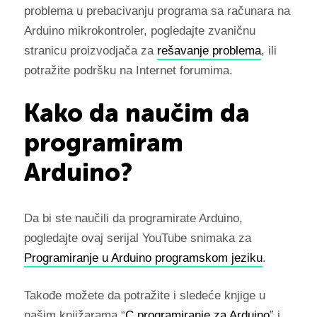
problema u prebacivanju programa sa računara na
Arduino mikrokontroler, pogledajte zvaničnu
stranicu proizvodjača za
rešavanje problema
, ili
potražite podršku na Internet forumima.
Kako da naučim da
programiram
Arduino?
Da bi ste naučili da programirate Arduino,
pogledajte ovaj serijal YouTube snimaka za
Programiranje u Arduino programskom jeziku
.
Takođe možete da potražite i sledeće knjige u
našim knjižarama “
C programiranje za Arduino
” i