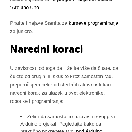
“
Arduino Uno
”.
Pratite i najave Startita za
kurseve programiranja
za juniore.
Naredni koraci
U zavisnosti od toga da li želite više da čitate, da
čujete od drugih ili iskusite kroz samostan rad,
preporučujem neke od sledećih aktivnosti kao
naredni korak za ulazak u svet elektronike,
robotike i programiranja:
Želim da samostalno napravim svoj prvi
Arduino projekat: Pogledajte kako da
praktično pokrenete svoj
prvi Arduino