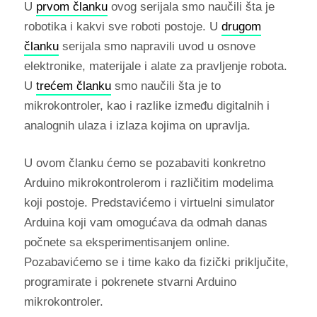
U
prvom članku
ovog serijala smo naučili šta je
robotika i kakvi sve roboti postoje. U
drugom
članku
serijala smo napravili uvod u osnove
elektronike, materijale i alate za pravljenje robota.
U
trećem članku
smo naučili šta je to
mikrokontroler, kao i razlike između digitalnih i
analognih ulaza i izlaza kojima on upravlja.
U ovom članku ćemo se pozabaviti konkretno
Arduino mikrokontrolerom i različitim modelima
koji postoje. Predstavićemo i virtuelni simulator
Arduina koji vam omogućava da odmah danas
počnete sa eksperimentisanjem online.
Pozabavićemo se i time kako da fizički priključite,
programirate i pokrenete stvarni Arduino
mikrokontroler.