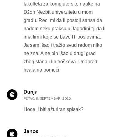
fakulteta za kompjuterske nauke na
Džon Nezbit univerzitetu u mom
gradu. Reci mi da li postoji sansa da
nađem neku praksu u Jagodini tj. da li
ima firmi koje se bave IT poslovima.
Ja sam išao i tražio svud redom niko
ne zna. A ne bih išao u drugi grad
zbog stana i tih troškova. Unapred
hvala na pomoći.
Dunja
PETAK, 9. SEPTEMBAR, 2016.
Hoce li biti ažuriran spisak?
Janos