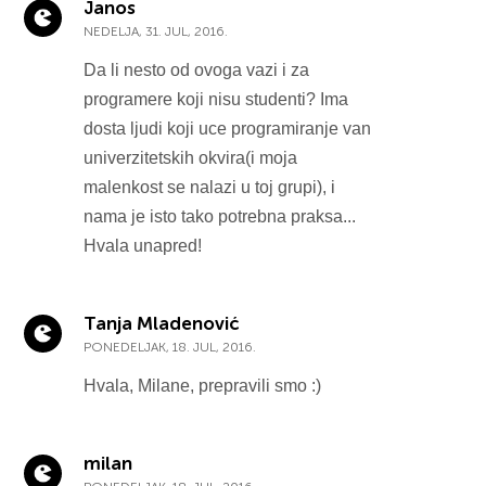
Janos
NEDELJA, 31. JUL, 2016.
Da li nesto od ovoga vazi i za
programere koji nisu studenti? Ima
dosta ljudi koji uce programiranje van
univerzitetskih okvira(i moja
malenkost se nalazi u toj grupi), i
nama je isto tako potrebna praksa...
Hvala unapred!
Tanja Mladenović
PONEDELJAK, 18. JUL, 2016.
Hvala, Milane, prepravili smo :)
milan