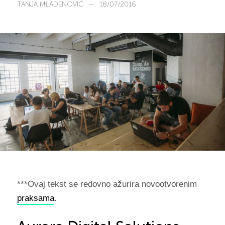
TANJA MLADENOVIĆ
—
18/07/2016
***Ovaj tekst se redovno ažurira novootvorenim
praksama
.