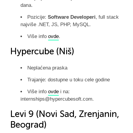
dana.
Pozicije:
Software Developeri
, full stack
najviše .NET, JS, PHP, MySQL.
Više info
ovde
.
Hypercube (Niš)
Neplaćena praska
Trajanje: dostupne u toku cele godine
Više info
ovde
i na:
internships@hypercubesoft.com
.
Levi 9 (Novi Sad, Zrenjanin,
Beograd)