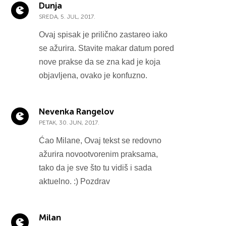
Dunja
SREDA, 5. JUL, 2017.
Ovaj spisak je prilično zastareo iako
se ažurira. Stavite makar datum pored
nove prakse da se zna kad je koja
objavljena, ovako je konfuzno.
Nevenka Rangelov
PETAK, 30. JUN, 2017.
Ćao Milane, Ovaj tekst se redovno
ažurira novootvorenim praksama,
tako da je sve što tu vidiš i sada
aktuelno. :) Pozdrav
Milan