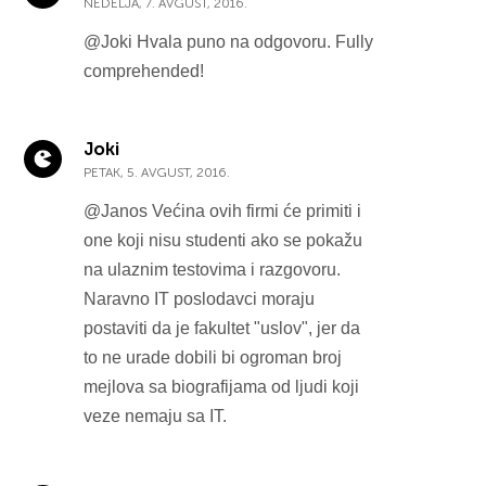
NEDELJA, 7. AVGUST, 2016.
@Joki Hvala puno na odgovoru. Fully
comprehended!
Joki
PETAK, 5. AVGUST, 2016.
@Janos Većina ovih firmi će primiti i
one koji nisu studenti ako se pokažu
na ulaznim testovima i razgovoru.
Naravno IT poslodavci moraju
postaviti da je fakultet "uslov", jer da
to ne urade dobili bi ogroman broj
mejlova sa biografijama od ljudi koji
veze nemaju sa IT.