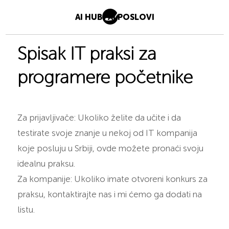
AI HUB
AI POSLOVI
Spisak IT praksi za
programere početnike
Za prijavljivače: Ukoliko želite da učite i da
testirate svoje znanje u nekoj od IT kompanija
koje posluju u Srbiji, ovde možete pronaći svoju
idealnu praksu.
Za kompanije: Ukoliko imate otvoreni konkurs za
praksu, kontaktirajte nas i mi ćemo ga dodati na
listu.