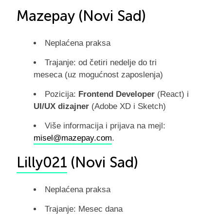
Mazepay (Novi Sad)
Neplaćena praksa
Trajanje: od četiri nedelje do tri
meseca (uz mogućnost zaposlenja)
Pozicija:
Frontend Developer
(React) i
UI/UX dizajner
(Adobe XD i Sketch)
Više informacija i prijava na mejl:
misel@mazepay.com
.
Lilly021
(Novi Sad)
Neplaćena praksa
Trajanje: Mesec dana