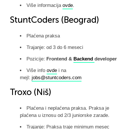
Više informacija
ovde
.
StuntCoders (Beograd)
Plaćena praksa
Trajanje: od 3 do 6 meseci
Pozicije:
Frontend &
Backend
developer
Više info
ovde
i na
mejl:
jobs@stuntcoders.com
Troxo (Niš)
Plaćena i neplaćena praksa. Praksa je
plaćena u iznosu od 2/3 juniorske zarade.
Trajanje: Praksa traje minimum mesec