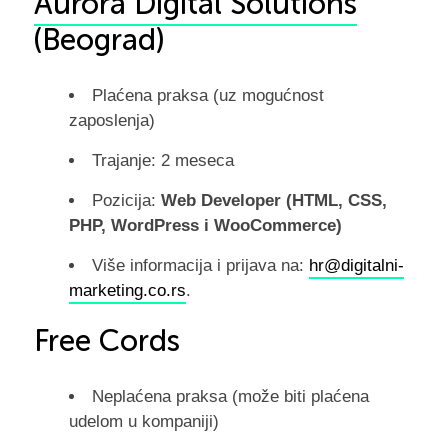
Aurora Digital Solutions
(Beograd)
Plaćena praksa (uz mogućnost
zaposlenja)
Trajanje: 2 meseca
Pozicija:
Web Developer (HTML, CSS,
PHP, WordPress i WooCommerce)
Više informacija i prijava na:
hr@digitalni-
marketing.co.rs
.
Free Cords
Neplaćena praksa (može biti plaćena
udelom u kompaniji)