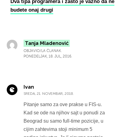
Dva tipa programera i zašto je važno da ne
budete onaj drugi
Tanja Mladenović
OBJAVIO/LA ČLANAK.
PONEDELJAK, 18. JUL, 2016.
Ivan
SREDA, 21. NOVEMBAR, 2018.
Pitanje samo za ove prakse u FIS-u.
Kad se ode na njihov sajt u ponudi za
Beograd su samo full-time pozicije, u
cijim zahtevima stoji minimum 5