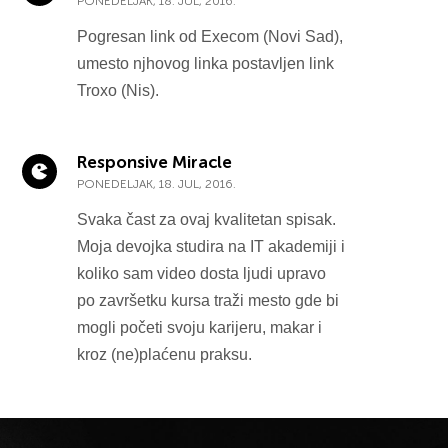
PONEDELJAK, 18. JUL, 2016.
Pogresan link od Execom (Novi Sad),
umesto njhovog linka postavljen link
Troxo (Nis).
Responsive Miracle
PONEDELJAK, 18. JUL, 2016.
Svaka čast za ovaj kvalitetan spisak.
Moja devojka studira na IT akademiji i
koliko sam video dosta ljudi upravo
po završetku kursa traži mesto gde bi
mogli početi svoju karijeru, makar i
kroz (ne)plaćenu praksu.