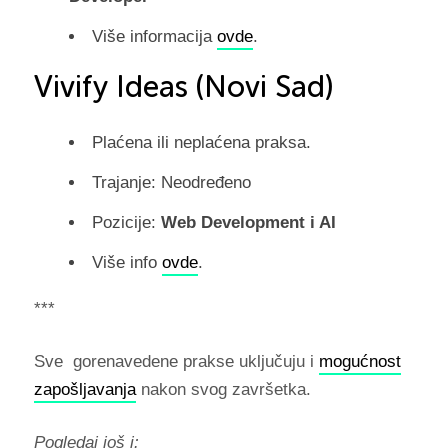
Više informacija
ovde
.
Vivify Ideas (Novi Sad)
Plaćena ili neplaćena praksa.
Trajanje: Neodređeno
Pozicije:
Web Development i AI
Više info
ovde
.
***
Sve gorenavedene prakse uključuju i
mogućnost
zapošljavanja
nakon svog završetka.
Pogledaj još i: