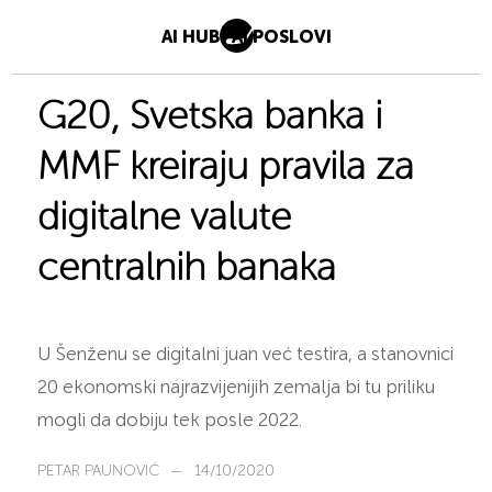
AI HUB
AI POSLOVI
G20, Svetska banka i
MMF kreiraju pravila za
digitalne valute
centralnih banaka
U Šenženu se digitalni juan već testira, a stanovnici
20 ekonomski najrazvijenijih zemalja bi tu priliku
mogli da dobiju tek posle 2022.
PETAR PAUNOVIĆ
—
14/10/2020