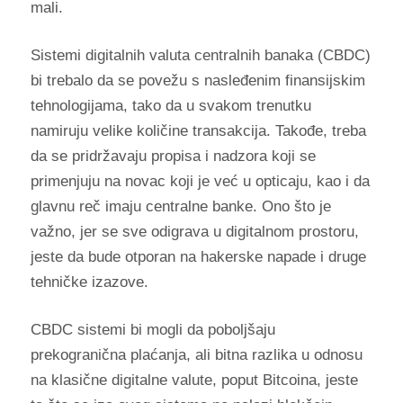
mali.
Sistemi digitalnih valuta centralnih banaka (CBDC)
bi trebalo da se povežu s nasleđenim finansijskim
tehnologijama, tako da u svakom trenutku
namiruju velike količine transakcija. Takođe, treba
da se pridržavaju propisa i nadzora koji se
primenjuju na novac koji je već u opticaju, kao i da
glavnu reč imaju centralne banke. Ono što je
važno, jer se sve odigrava u digitalnom prostoru,
jeste da bude otporan na hakerske napade i druge
tehničke izazove.
CBDC sistemi bi mogli da poboljšaju
prekogranična plaćanja, ali bitna razlika u odnosu
na klasične digitalne valute, poput Bitcoina, jeste