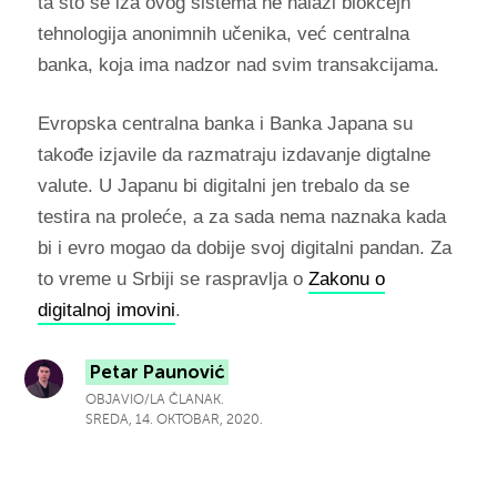
ta što se iza ovog sistema ne nalazi blokčejn
tehnologija anonimnih učenika, već centralna
banka, koja ima nadzor nad svim transakcijama.
Evropska centralna banka i Banka Japana su
takođe izjavile da razmatraju izdavanje digtalne
valute. U Japanu bi digitalni jen trebalo da se
testira na proleće, a za sada nema naznaka kada
bi i evro mogao da dobije svoj digitalni pandan. Za
to vreme u Srbiji se raspravlja o
Zakonu o
digitalnoj imovini
.
Petar Paunović
OBJAVIO/LA ČLANAK.
SREDA, 14. OKTOBAR, 2020.