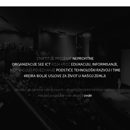
STARTIT JE PROJEKAT
NEPROFITNE
ORGANIZACIJE SEE ICT
KOJA KROZ
EDUKACIJU, INFORMISANJE,
MOTIVACIJU I POVEZIVANJE
PODSTIČE TEHNOLOŠKI RAZVOJ I TIME
KREIRA BOLJE USLOVE ZA ŽIVOT U NAŠOJ ZEMLJI.
Ukoliko te zanima više o ovom i drugim projektima koje radimo,
možeš pogledati više detalja
ovde
.