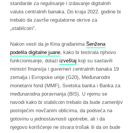
standarde za regulisanje i izdavanje digitalnih
valuta centralnih banaka. Do kraja 2022. godine bi
trebalo da završe regulatorne okrive za
„stabilcoin”.
Nakon vesti da je Kina građanima
Šenžena
podelila digitalne juane
, kako bi testirala njihovo
funkcionisanje, dolazi
izveštaj
koji su sastavili
ministri finansija i guverneri centralnih banaka 19
zemalja i Evropske unije (G20), Međunarodni
monetarni fond (MMF), Svetska banka i Banka za
međunarodna poravnanja (BIS). U njemu se
navodi kako bi stabilcoin
trebalo da bude zamenljiv
postojećim novčanim oblicima, da podseća na
gotovinu u jednostavnosti upotrebe, ali i da
njegovo korišćenje ne stvara trošak ili da on bude