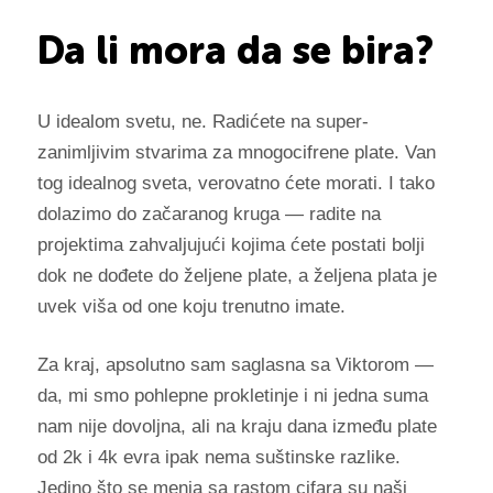
Da li mora da se bira?
U idealom svetu, ne. Radićete na super-
zanimljivim stvarima za mnogocifrene plate. Van
tog idealnog sveta, verovatno ćete morati. I tako
dolazimo do začaranog kruga — radite na
projektima zahvaljujući kojima ćete postati bolji
dok ne dođete do željene plate, a željena plata je
uvek viša od one koju trenutno imate.
Za kraj, apsolutno sam saglasna sa Viktorom —
da, mi smo pohlepne prokletinje i ni jedna suma
nam nije dovoljna, ali na kraju dana između plate
od 2k i 4k evra ipak nema suštinske razlike.
Jedino što se menja sa rastom cifara su naši