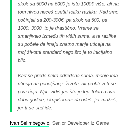
skok sa 5000 na 6000 je isto 1000€ više, ali na
tom nivou nećeš osetiti toliku razliku. Kad smo
počinjali sa 200-300€, pa skok na 500, pa
1000, 3000, to je drastično. Vreme se
smanjivalo između tih viših suma, a te razlike
su počele da imaju znatno manje uticaja na
moj životni standard nego što je to inicijalno
bilo.
Kad se pređe neka određena suma, manje ima
uticaja na poboljšanje života, ali prohtevi ti se
povećaju. Npr. vidiš jao što je lep Tokio u ovo
doba godine, i kupiš karte da odeš, jer možeš,
jer ti se sad ide.
Ivan Selimbegović
, Senior Developer iz Game