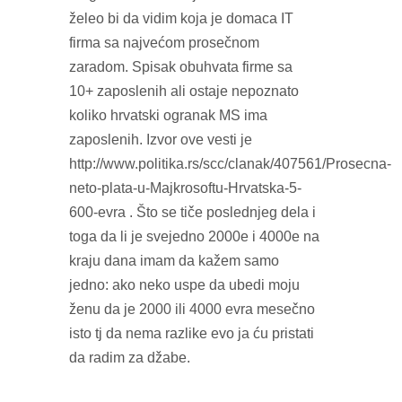
želeo bi da vidim koja je domaca IT
firma sa najvećom prosečnom
zaradom. Spisak obuhvata firme sa
10+ zaposlenih ali ostaje nepoznato
koliko hrvatski ogranak MS ima
zaposlenih. Izvor ove vesti je
http://www.politika.rs/scc/clanak/407561/Prosecna-
neto-plata-u-Majkrosoftu-Hrvatska-5-
600-evra . Što se tiče poslednjeg dela i
toga da li je svejedno 2000e i 4000e na
kraju dana imam da kažem samo
jedno: ako neko uspe da ubedi moju
ženu da je 2000 ili 4000 evra mesečno
isto tj da nema razlike evo ja ću pristati
da radim za džabe.