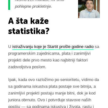
pohlepne prokletinje.
A šta kaže
statistika?
U
istraživanju koje je Startit prošle godine radio
sa
programerskim zajednicama, plata i zanimljivi
projekti dele prvo mesto kao najbitniji faktori
zadovoljstva poslom.
Ipak, kada ovo razložimo po senioritetu, vidimo da
sa godinama iskustva plata postaje sve bitnija, a
zanimljivi projekti postaju manje bitni, dok je kod
juniora obrnuto. Ovo i potvrđuje stavove naših
gostiju — sa godinama iskustva i života, rastu i