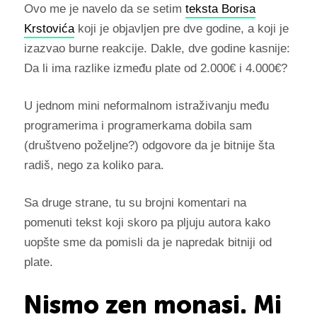
Ovo me je navelo da se setim
teksta Borisa
Krstovića
koji je objavljen pre dve godine, a koji je
izazvao burne reakcije. Dakle, dve godine kasnije:
Da li ima razlike između plate od 2.000€ i 4.000€?
U jednom mini neformalnom istraživanju među
programerima i programerkama dobila sam
(društveno poželjne?) odgovore da je bitnije šta
radiš, nego za koliko para.
Sa druge strane, tu su brojni komentari na
pomenuti tekst koji skoro pa pljuju autora kako
uopšte sme da pomisli da je napredak bitniji od
plate.
Nismo zen monasi. Mi