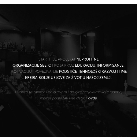
STARTIT JE PROJEKAT
NEPROFITNE
ORGANIZACIJE SEE ICT
KOJA KROZ
EDUKACIJU, INFORMISANJE,
MOTIVACIJU I POVEZIVANJE
PODSTIČE TEHNOLOŠKI RAZVOJ I TIME
KREIRA BOLJE USLOVE ZA ŽIVOT U NAŠOJ ZEMLJI.
Ukoliko te zanima više o ovom i drugim projektima koje radimo,
možeš pogledati više detalja
ovde
.