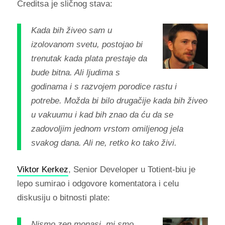
Creditsa je sličnog stava:
Kada bih živeo sam u
izolovanom svetu, postojao bi
trenutak kada plata prestaje da
bude bitna. Ali ljudima s
godinama i s razvojem porodice rastu i
potrebe. Možda bi bilo drugačije kada bih živeo
u vakuumu i kad bih znao da ću da se
zadovoljim jednom vrstom omiljenog jela
svakog dana. Ali ne, retko ko tako živi.
Viktor Kerkez
, Senior Developer u Totient-biu je
lepo sumirao i odgovore komentatora i celu
diskusiju o bitnosti plate:
Nismo zen monasi, mi smo