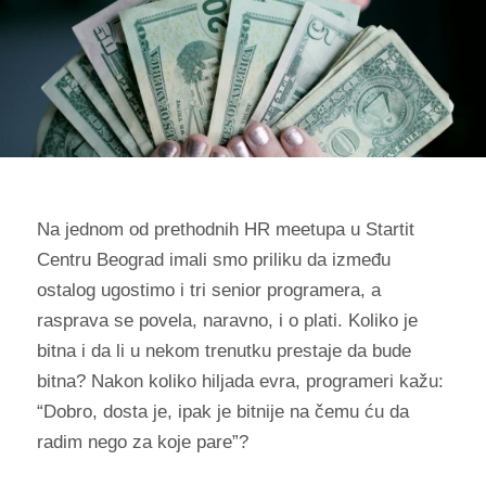
Na jednom od prethodnih HR meetupa u Startit
Centru Beograd imali smo priliku da između
ostalog ugostimo i tri senior programera, a
rasprava se povela, naravno, i o plati. Koliko je
bitna i da li u nekom trenutku prestaje da bude
bitna? Nakon koliko hiljada evra, programeri kažu:
“Dobro, dosta je, ipak je bitnije na čemu ću da
radim nego za koje pare”?