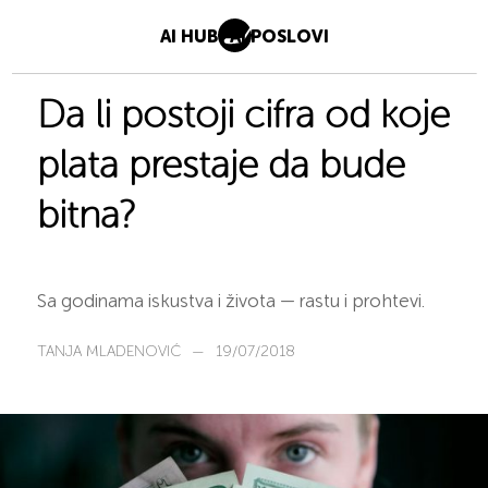
AI HUB
AI POSLOVI
Da li postoji cifra od koje
plata prestaje da bude
bitna?
Sa godinama iskustva i života — rastu i prohtevi.
TANJA MLADENOVIĆ
—
19/07/2018