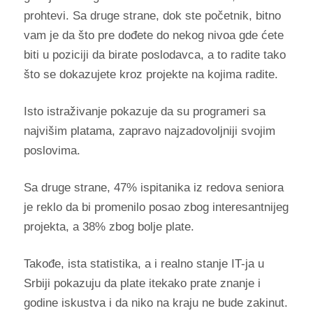
prohtevi. Sa druge strane, dok ste početnik, bitno
vam je da što pre dođete do nekog nivoa gde ćete
biti u poziciji da birate poslodavca, a to radite tako
što se dokazujete kroz projekte na kojima radite.
Isto istraživanje pokazuje da su programeri sa
najvišim platama, zapravo najzadovoljniji svojim
poslovima.
Sa druge strane, 47% ispitanika iz redova seniora
je reklo da bi promenilo posao zbog interesantnijeg
projekta, a 38% zbog bolje plate.
Takođe, ista statistika, a i realno stanje IT-ja u
Srbiji pokazuju da plate itekako prate znanje i
godine iskustva i da niko na kraju ne bude zakinut.