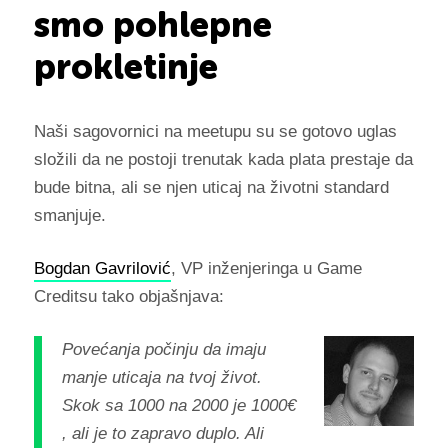
smo pohlepne
prokletinje
Naši sagovornici na meetupu su se gotovo uglas
složili da ne postoji trenutak kada plata prestaje da
bude bitna, ali se njen uticaj na životni standard
smanjuje.
Bogdan Gavrilović
, VP inženjeringa u Game
Creditsu tako objašnjava:
Povećanja počinju da imaju
manje uticaja na tvoj život.
Skok sa 1000 na 2000 je 1000€
, ali je to zapravo duplo. Ali