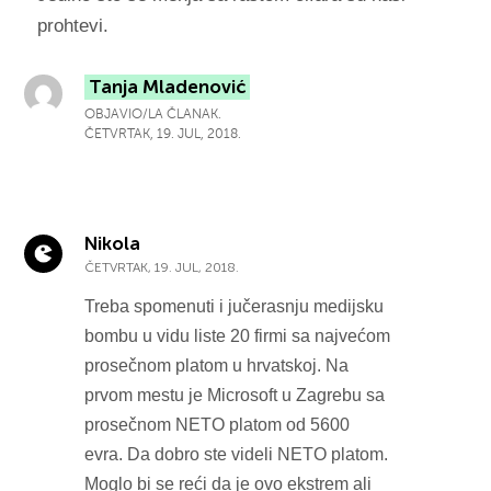
prohtevi.
Tanja Mladenović
OBJAVIO/LA ČLANAK.
ČETVRTAK, 19. JUL, 2018.
Nikola
ČETVRTAK, 19. JUL, 2018.
Treba spomenuti i jučerasnju medijsku
bombu u vidu liste 20 firmi sa najvećom
prosečnom platom u hrvatskoj. Na
prvom mestu je Microsoft u Zagrebu sa
prosečnom NETO platom od 5600
evra. Da dobro ste videli NETO platom.
Moglo bi se reći da je ovo ekstrem ali