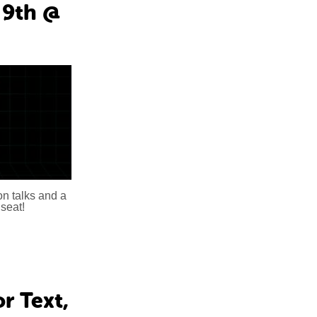
 9th @
on talks and a
seat!
r Text,