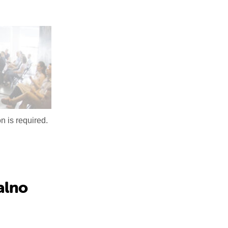
n is required.
ralno