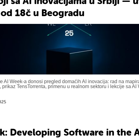
ji sa AI inovacijama u Srbiji — u
n od 18č u Beogradu
e AI Week-a donosi pregled domaćih AI inovacija: rad na mapir
 prikaz TensTorrenta, primenu u realnom sektoru i lekcije sa AI
025
k: Developing Software in the A