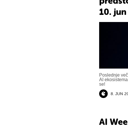
predsto
10. ju
Poslednje več
AI ekosistema,
se!
8. JUN 2
AI Wee