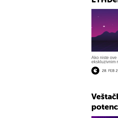
Ako niste ove 
ekskluzivnim 
28. FEB 
Veštačk
potenc