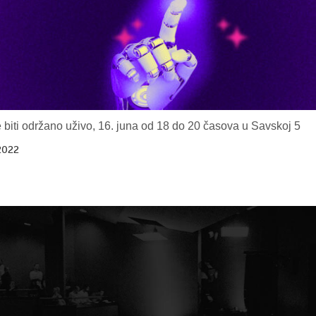
 biti održano uživo, 16. juna od 18 do 20 časova u Savskoj 5
2022