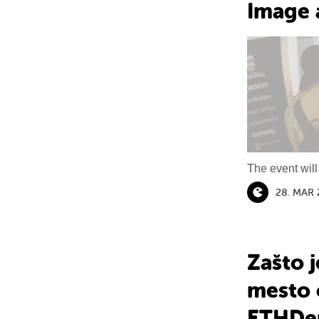
Image 
The event will
28. MAR
Zašto j
mesto 
ETHDe