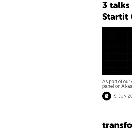
3 talks
Startit
As part of our
panel on AI-a
5. JUN 2
transfo