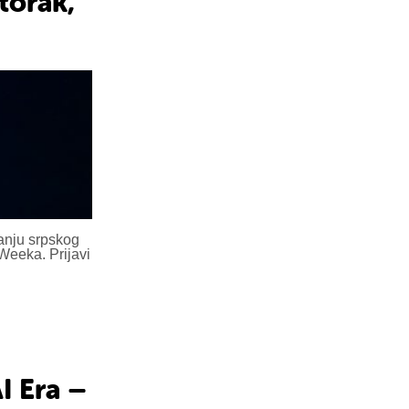
torak,
anju srpskog
 Weeka. Prijavi
I Era –