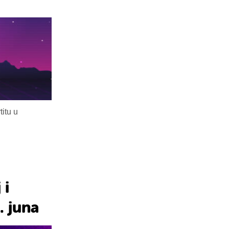
itu u
 i
. juna