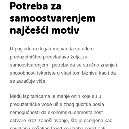
Potreba za
samoostvarenjem
najčešći motiv
U pogledu razloga i motiva da se uđe u
preduzetništvo preovladava želja za
samoostvarenjem i potreba da se stručno znanje i
sposobnosti iskoriste u vlastitom biznisu kao i da
se zarađuje više.
Među ispitanicama je manje onih koje su u
preduzetničke vode ušle zbog gubitka posla i
nemogućnosti da ekonomsku samostalnost
ostvare kroz zapošljavanje, što je ocenjeno kao
povoljan i poželjan trend koji treba podsticati.