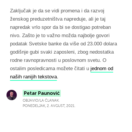
Zaključak je da se vidi promena i da razvoj
ženskog preduzetništva napreduje, ali je taj
napredak vrlo spor da bi se dostigao potreban
nivo. Zašto je to važno možda najbolje govori
podatak Svetske banke da više od 23.000 dolara
godišnje gubi svaki zaposleni, zbog nedostatka
rodne ravnopravnosti u poslovnom svetu. O
ostalim posledicama možete čitati u
jednom od
naših ranijih tekstova
.
Petar Paunović
OBJAVIO/LA ČLANAK.
PONEDELJAK, 2. AVGUST, 2021.