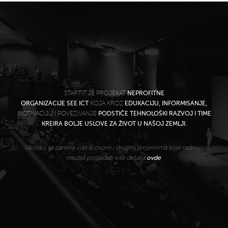
STARTIT JE PROJEKAT
NEPROFITNE
ORGANIZACIJE SEE ICT
KOJA KROZ
EDUKACIJU, INFORMISANJE,
MOTIVACIJU I POVEZIVANJE
PODSTIČE TEHNOLOŠKI RAZVOJ I TIME
KREIRA BOLJE USLOVE ZA ŽIVOT U NAŠOJ ZEMLJI.
Ukoliko te zanima više o ovom i drugim projektima koje radimo,
možeš pogledati više detalja
ovde
.