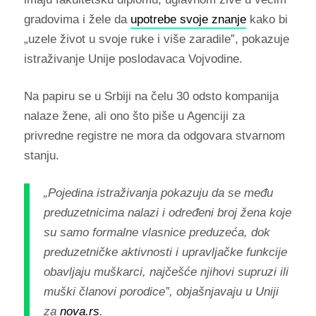
gradovima i žele da
upotrebe svoje znanje
kako bi
„uzele život u svoje ruke i više zaradile”, pokazuje
istraživanje Unije poslodavaca Vojvodine.
Na papiru se u Srbiji na čelu 30 odsto kompanija
nalaze žene, ali ono što piše u Agenciji za
privredne registre ne mora da odgovara stvarnom
stanju.
„Pojedina istraživanja pokazuju da se među
preduzetnicima nalazi i određeni broj žena koje
su samo formalne vlasnice preduzeća, dok
preduzetničke aktivnosti i upravljačke funkcije
obavljaju muškarci, najčešće njihovi supruzi ili
muški članovi porodice”, objašnjavaju u Uniji
za
nova.rs
.