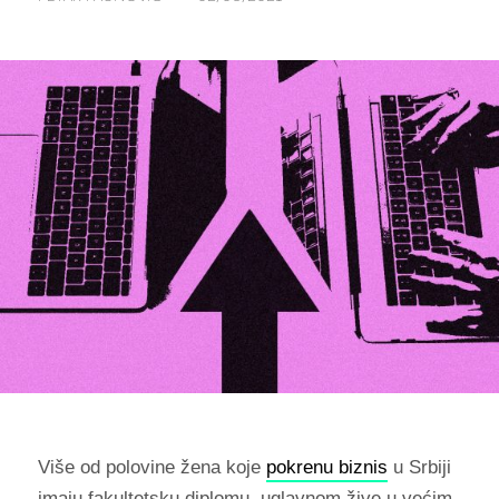
Više od polovine žena koje
pokrenu biznis
u Srbiji
imaju fakultetsku diplomu, uglavnom žive u većim