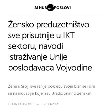
AI HUB
AI POSLOVI
Žensko preduzetništvo
sve prisutnije u IKT
sektoru, navodi
istraživanje Unije
poslodavaca Vojvodine
Žene u Srbiji sve ranije pokreću svoje biznise i šire
se na industrije koje nisu „tradicionalno ženske”.
PETAR PAUNOVIĆ
—
02/08/2021