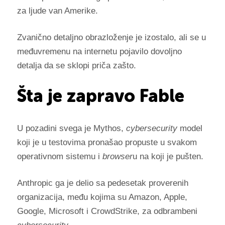
za ljude van Amerike.
Zvanično detaljno obrazloženje je izostalo, ali se u
međuvremenu na internetu pojavilo dovoljno
detalja da se sklopi priča zašto.
Šta je zapravo Fable
U pozadini svega je Mythos,
cybersecurity
model
koji je u testovima pronašao propuste u svakom
operativnom sistemu i
browser
u na koji je pušten.
Anthropic ga je delio sa pedesetak proverenih
organizacija, među kojima su Amazon, Apple,
Google, Microsoft i CrowdStrike, za odbrambeni