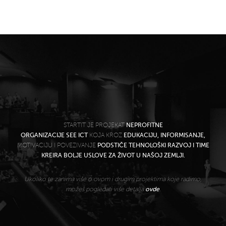
STARTIT JE PROJEKAT
NEPROFITNE
ORGANIZACIJE SEE ICT
KOJA KROZ
EDUKACIJU, INFORMISANJE,
MOTIVACIJU I POVEZIVANJE
PODSTIČE TEHNOLOŠKI RAZVOJ I TIME
KREIRA BOLJE USLOVE ZA ŽIVOT U NAŠOJ ZEMLJI.
Ukoliko te zanima više o ovom i drugim projektima koje radimo,
možeš pogledati više detalja
ovde
.