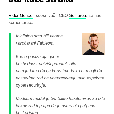
Vidor Gencel
, suosnivač i CEO
Solflarea
, za nas
komentariše:
Inicijalno smo bili veoma
razočarani Fableom.
Kao organizacija gde je
bezbednost najviši prioritet, bilo
nam je bitno da ga koristimo kako bi mogli da
nastavimo rad na unapređivanju svih aspekata
cybersecurity
ja.
Međutim model je bio toliko lobotomiran za bilo
kakav rad tog tipa da je nama bio potpuno
beskoristan.