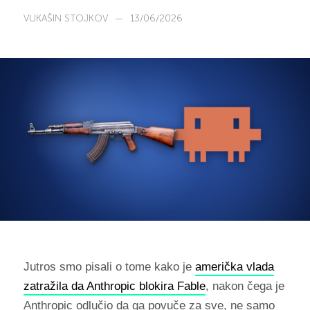
VUKAŠIN STOJKOV
—
13/06/2026
Jutros smo pisali o tome kako je
američka vlada
zatražila da Anthropic blokira Fable
, nakon čega je
Anthropic odlučio da ga povuče za sve, ne samo