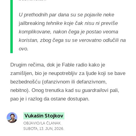
U prethodnih par dana su se pojavile neke
jailbreaking
tehnike koje čak nisu ni previše
komplikovane, nakon čega je postao veoma
koristan, zbog čega su se verovatno odlučili na
ovo.
Drugim rečima, dok je Fable radio kako je
zamišljen, bio je neupotrebljiv za ljude koji se bave
bezbednošću (ofanzivnom ili defanzivnom,
nebitno). Onog trenutka kad su
guardrail
ovi pali,
pao je i razlog da ostane dostupan.
Vukašin Stojkov
OBJAVIO/LA ČLANAK.
SUBOTA, 13. JUN, 2026.