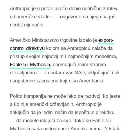
Anthropic je u petak uveče dobio neobičan zahtev
od američke vlade — i odgovorio na njega na još
neobičniji način.
Američko Ministarstvo trgovine izdalo je
export-
control direktivu
kojom se Anthropicu nalaže da
pristup svojim najnovijim i najmoćnijim modelima,
Fable 5 i Mythos 5
, onemogući svim stranim
državljanima — i unutar i van SAD, uključujući čak
i sopstvene zaposlene koji nisu Amerikanci.
Pošto kompanija ne može lako da razdvoji ko jeste
a ko nije američki državljanin, Anthropic je
zaključio da je jedini način da ispoštuje direktivu
— da modele isključi za sve. Tako su Fable 5 i
Mythos 5 sada nedostupni i Amerikancima. (Ostali