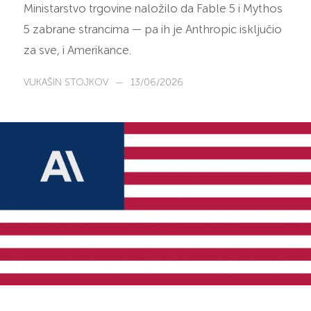
Ministarstvo trgovine naložilo da Fable 5 i Mythos
5 zabrane strancima — pa ih je Anthropic isključio
za sve, i Amerikance.
VUKAŠIN STOJKOV
—
13/06/2026