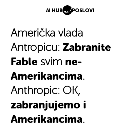
AI HUB
AI POSLOVI
Američka vlada
Zabranite
Antropicu:
Fable
ne-
svim
Amerikancima
.
Anthropic: OK,
zabranjujemo i
Amerikancima
.