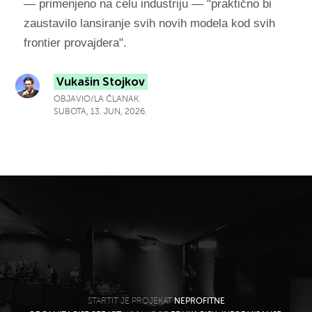
— primenjeno na celu industriju — "praktično bi
zaustavilo lansiranje svih novih modela kod svih
frontier provajdera".
Vukašin Stojkov
OBJAVIO/LA ČLANAK.
SUBOTA, 13. JUN, 2026.
STARTIT JE PROJEKAT
NEPROFITNE