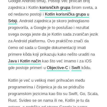
Google Android tima). Postoji već priličan broj
zajednica i Kotlin
korisničkih grupa
širom sveta, a
od nedavno postoji i
Kotlin korisnička grupa u
Srbiji
. Android zajednica je skoro jednoglasno
progovorila, a Google je to poslušao i rezultat
svega ovoga jeste da je Kotlin sada zvaničan jezik
za Android platformu. Ovo praktično znači da
ćemo od sada u Google dokumentaciji imati
primere kôda koji prikazuju kako nešto uraditi na
Java i Kotlin način
kao što već imamo i za iOS
gde postoje primeri u
Objective-C
i
Swift
kôdu.
Kotlin je već u velikoj meri prihvaćen među
programerima i činjenica je da se pridružio
programskim jezicima kao što su Swift, Go, Scala,
Rust. Svideo se on nama ili ne, Kotlin je tu da