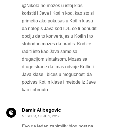
@Nikola ne mozes u istoj klasi
koristiti i Java i Kotlin kod, kao sto si
primetio ako pokusas u Kotlin klasu
da nalepis Java kod IDE ce ti ponuditi
opciju da to konvertujes u Kotlin i to
slobodno mozes da uradis. Kod ce
raditi isto kao Java samo sa
drugacijom sintaksom. Mozes sa
druge strane da imas odvoje Kotlin i
Java klase i bices u mogucnosti da
pozivas Kotlin klase i metode iz Jave
kao i obrnuto.
Damir Alibegovic
NEDELJA, 18. JUN, 2017.
Evo ga jedan zanimljiv blog post na