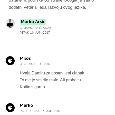
ostane, a podrška od strane Googla je samo
dodatni vetar u leđa razvoju ovog jezika.
Marko Arsić
OBJAVIO/LA ČLANAK.
PETAK, 16. JUN, 2017.
Milos
UTORAK, 4. JUL, 2017.
Hvala Damiru za postavljeni clanak.
To me je smirilo malo. Ali probacu
Kotlin sigurno.
Marko
PONEDELJAK, 26. JUN, 2017.