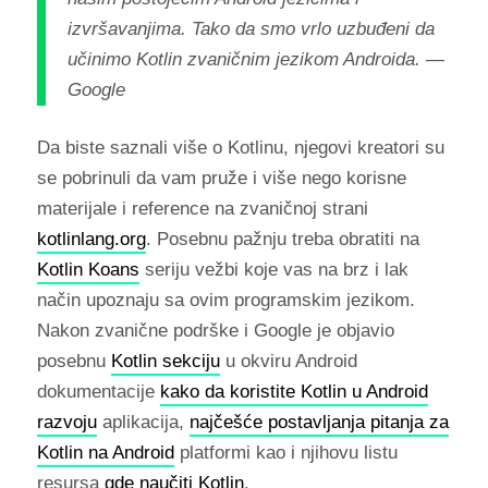
izvršavanjima. Tako da smo vrlo uzbuđeni da
učinimo Kotlin zvaničnim jezikom Androida. —
Google
Da biste saznali više o Kotlinu, njegovi kreatori su
se pobrinuli da vam pruže i više nego korisne
materijale i reference na zvaničnoj strani
kotlinlang.org
. Posebnu pažnju treba obratiti na
Kotlin Koans
seriju vežbi koje vas na brz i lak
način upoznaju sa ovim programskim jezikom.
Nakon zvanične podrške i Google je objavio
posebnu
Kotlin sekciju
u okviru Android
dokumentacije
kako da koristite Kotlin u Android
razvoju
aplikacija,
najčešće postavljanja pitanja za
Kotlin na Android
platformi kao i njihovu listu
resursa
gde naučiti Kotlin
.