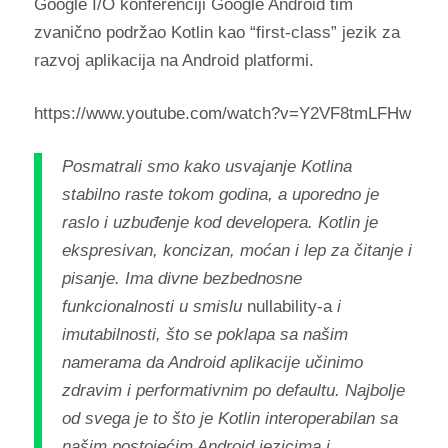
Google I/O konferenciji Google Android tim
zvanično podržao Kotlin kao “first-class” jezik za
razvoj aplikacija na Android platformi.
https://www.youtube.com/watch?v=Y2VF8tmLFHw
Posmatrali smo kako usvajanje Kotlina
stabilno raste tokom godina, a uporedno je
raslo i uzbuđenje kod developera. Kotlin je
ekspresivan, koncizan, moćan i lep za čitanje i
pisanje. Ima divne bezbednosne
funkcionalnosti u smislu
nullability-a
i
imutabilnosti, što se poklapa sa našim
namerama da Android aplikacije učinimo
zdravim i performativnim po defaultu. Najbolje
od svega je to što je Kotlin interoperabilan sa
našim postojećim Android jezicima i