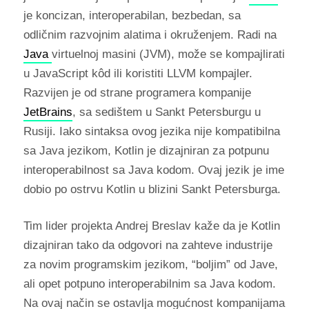
je koncizan, interoperabilan, bezbedan, sa
odličnim razvojnim alatima i okruženjem. Radi na
Java
virtuelnoj masini (JVM), može se kompajlirati
u JavaScript kôd ili koristiti LLVM kompajler.
Razvijen je od strane programera kompanije
JetBrains
, sa sedištem u Sankt Petersburgu u
Rusiji. Iako sintaksa ovog jezika nije kompatibilna
sa Java jezikom, Kotlin je dizajniran za potpunu
interoperabilnost sa Java kodom. Ovaj jezik je ime
dobio po ostrvu Kotlin u blizini Sankt Petersburga.
Tim lider projekta Andrej Breslav kaže da je Kotlin
dizajniran tako da odgovori na zahteve industrije
za novim programskim jezikom, “boljim” od Jave,
ali opet potpuno interoperabilnim sa Java kodom.
Na ovaj način se ostavlja mogućnost kompanijama