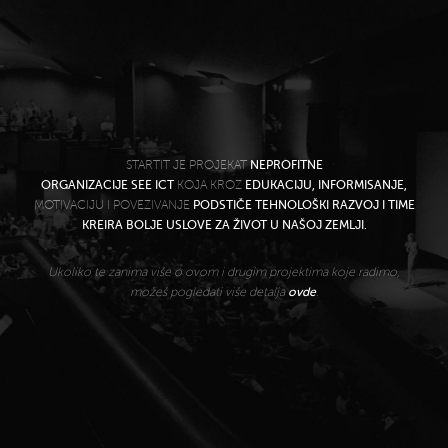
STARTIT JE PROJEKAT
NEPROFITNE
ORGANIZACIJE SEE ICT
KOJA KROZ
EDUKACIJU, INFORMISANJE,
MOTIVACIJU I POVEZIVANJE
PODSTIČE TEHNOLOŠKI RAZVOJ I TIME
KREIRA BOLJE USLOVE ZA ŽIVOT U NAŠOJ ZEMLJI.
Ukoliko te zanima više o ovom i drugim projektima koje radimo,
možeš pogledati više detalja
ovde
.