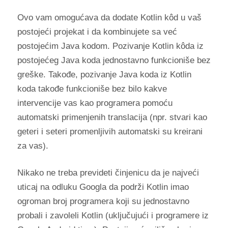
Ovo vam omogućava da dodate Kotlin kôd u vaš
postojeći projekat i da kombinujete sa već
postojećim Java kodom. Pozivanje Kotlin kôda iz
postojećeg Java koda jednostavno funkcioniše bez
greške. Takođe, pozivanje Java koda iz Kotlin
koda takođe funkcioniše bez bilo kakve
intervencije vas kao programera pomoću
automatski primenjenih translacija (npr. stvari kao
geteri i seteri promenljivih automatski su kreirani
za vas).
Nikako ne treba prevideti činjenicu da je najveći
uticaj na odluku Googla da podrži Kotlin imao
ogroman broj programera koji su jednostavno
probali i zavoleli Kotlin (uključujući i programere iz