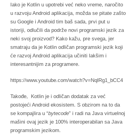
Iako je Kotlin u upotrebi već neko vreme, naročito
u razvoju Android aplikacija, možda se pitate zašto
su Google i Android tim baš sada, prvi put u
istoriji, odlučili da podrže novi programski jezik za
neki svoj proizvod? Kako kažu, pre svega, jer
smatraju da je Kotlin odličan programski jezik koji
će razvoj Android aplikacija učiniti lakšim i
interesantnijim za programere.
https://www.youtube.com/watch?v=NqlRg1_bCC4
Takođe, Kotlin je i odličan dodatak za već
postojeći Android ekosistem. S obzirom na to da
se kompajlira u “
bytecode
” i radi na Java virtuelnoj
mašini ovaj jezik je 100% interoperabilan sa Java
programskim jezikom.