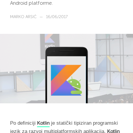
Android platforme.
MARKO ARSIĆ
—
16/06/2017
Po definiciji
Kotlin
je statički tipiziran programski
jezik za razvoj multiplatformskih aplikacija.
Kotlin