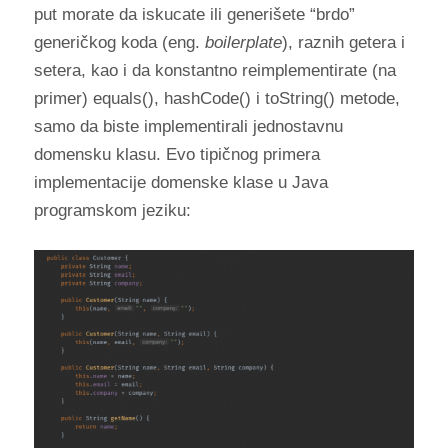
put morate da iskucate ili generišete “brdo”
generičkog koda (eng.
boilerplate
), raznih getera i
setera, kao i da konstantno reimplementirate (na
primer) equals(), hashCode() i toString() metode,
samo da biste implementirali jednostavnu
domensku klasu. Evo tipičnog primera
implementacije domenske klase u Java
programskom jeziku: