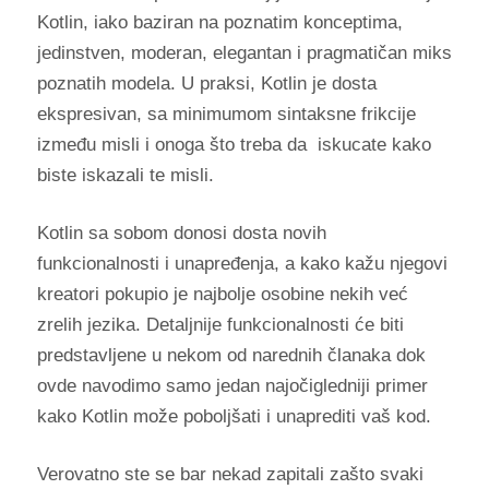
Kotlin, iako baziran na poznatim konceptima,
jedinstven, moderan, elegantan i pragmatičan miks
poznatih modela. U praksi, Kotlin je dosta
ekspresivan, sa minimumom sintaksne frikcije
između misli i onoga što treba da iskucate kako
biste iskazali te misli.
Kotlin sa sobom donosi dosta novih
funkcionalnosti i unapređenja, a kako kažu njegovi
kreatori pokupio je najbolje osobine nekih već
zrelih jezika. Detaljnije funkcionalnosti će biti
predstavljene u nekom od narednih članaka dok
ovde navodimo samo jedan najočigledniji primer
kako Kotlin može poboljšati i unaprediti vaš kod.
Verovatno ste se bar nekad zapitali zašto svaki