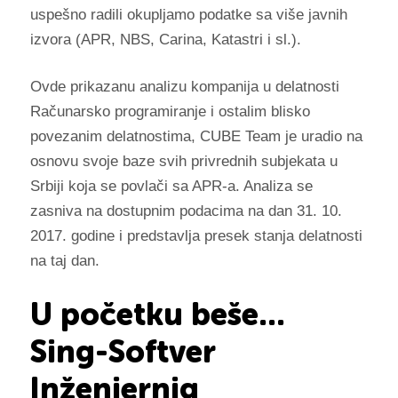
uspešno radili okupljamo podatke sa više javnih
izvora (APR, NBS, Carina, Katastri i sl.).
Ovde prikazanu analizu kompanija u delatnosti
Računarsko programiranje i ostalim blisko
povezanim delatnostima, CUBE Team je uradio na
osnovu svoje baze svih privrednih subjekata u
Srbiji koja se povlači sa APR-a. Analiza se
zasniva na dostupnim podacima na dan 31. 10.
2017. godine i predstavlja presek stanja delatnosti
na taj dan.
U početku beše...
Sing-Softver
Inženjernig