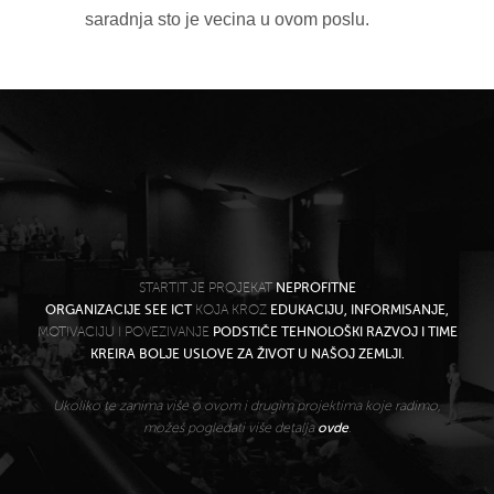
saradnja sto je vecina u ovom poslu.
STARTIT JE PROJEKAT
NEPROFITNE
ORGANIZACIJE SEE ICT
KOJA KROZ
EDUKACIJU, INFORMISANJE,
MOTIVACIJU I POVEZIVANJE
PODSTIČE TEHNOLOŠKI RAZVOJ I TIME
KREIRA BOLJE USLOVE ZA ŽIVOT U NAŠOJ ZEMLJI.
Ukoliko te zanima više o ovom i drugim projektima koje radimo,
možeš pogledati više detalja
ovde
.