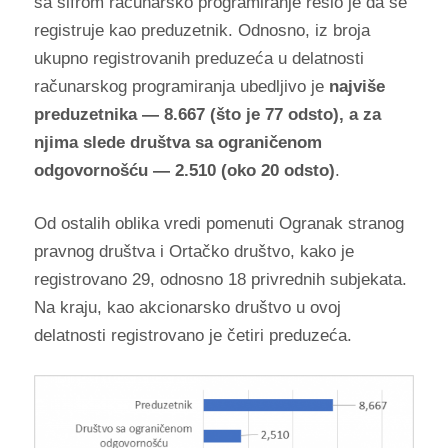
sa šifrom računarsko programiranje rešio je da se
registruje kao preduzetnik. Odnosno, iz broja
ukupno registrovanih preduzeća u delatnosti
računarskog programiranja ubedljivo je
najviše
preduzetnika — 8.667 (što je 77 odsto), a za
njima slede društva sa ograničenom
odgovornošću — 2.510 (oko 20 odsto)
.
Od ostalih oblika vredi pomenuti Ogranak stranog
pravnog društva i Ortačko društvo, kako je
registrovano 29, odnosno 18 privrednih subjekata.
Na kraju, kao akcionarsko društvo u ovoj
delatnosti registrovano je četiri preduzeća.