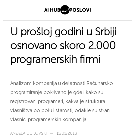
AI HUB
AI POSLOVI
U prošloj godini u Srbiji
osnovano skoro 2.000
programerskih firmi
Analizom kompanija u delatnosti Računarsko
programiranje pokriveno je gde i kako su
registrovani programeri, kakva je struktura
vlasništva po polu i starosti, odakle su strani
vlasnici programerskih kompanija...
ANĐELA DUKOVSKI
—
11/01/2018