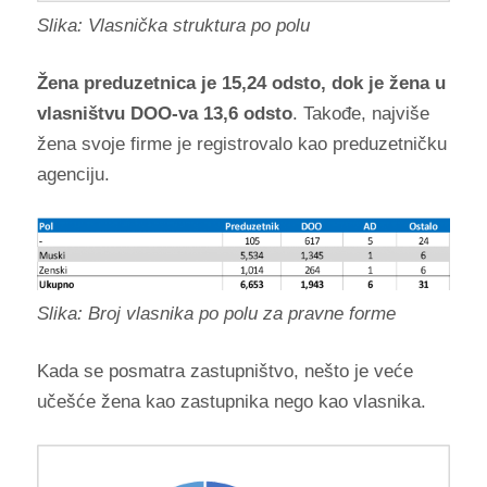
Slika: Vlasnička struktura po polu
Žena preduzetnica je 15,24 odsto, dok je žena u
vlasništvu DOO-va 13,6 odsto
. Takođe, najviše
žena svoje firme je registrovalo kao preduzetničku
agenciju.
Slika: Broj vlasnika po polu za pravne forme
Kada se posmatra zastupništvo, nešto je veće
učešće žena kao zastupnika nego kao vlasnika.