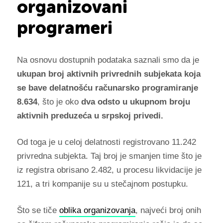
organizovani
programeri
Na osnovu dostupnih podataka saznali smo da je
ukupan broj aktivnih privrednih subjekata koja
se bave delatnošću računarsko programiranje
8.634
, što je oko
dva odsto u ukupnom broju
aktivnih preduzeća u srpskoj privedi.
Od toga je u celoj delatnosti registrovano 11.242
privredna subjekta. Taj broj je smanjen time što je
iz registra obrisano 2.482, u procesu likvidacije je
121, a tri kompanije su u stečajnom postupku.
Što se tiče
oblika organizovanja
, najveći broj onih