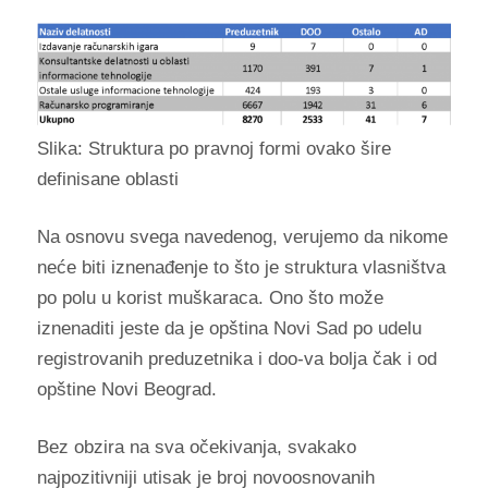
Slika: Struktura po pravnoj formi ovako šire
definisane oblasti
Na osnovu svega navedenog, verujemo da nikome
neće biti iznenađenje to što je struktura vlasništva
po polu u korist muškaraca. Ono što može
iznenaditi jeste da je opština Novi Sad po udelu
registrovanih preduzetnika i doo-va bolja čak i od
opštine Novi Beograd.
Bez obzira na sva očekivanja, svakako
najpozitivniji utisak je broj novoosnovanih