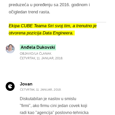
preduzeća u poređenju sa 2016. godinom i
očigledan trend rasta.
Ekipa CUBE Teama širi svoj tim, a trenutno je
otvorena pozicija Data Engineera.
Anđela Dukovski
OBJAVIO/LA ČLANAK.
ČETVRTAK, 11. JANUAR, 2018.
Jovan
ČETVRTAK, 11. JANUAR, 2018.
Diskutabilan je naslov u smislu
"firmi", ako firmu cini jedan covek koji
radi kao "agencija" poslovno-tehnicka