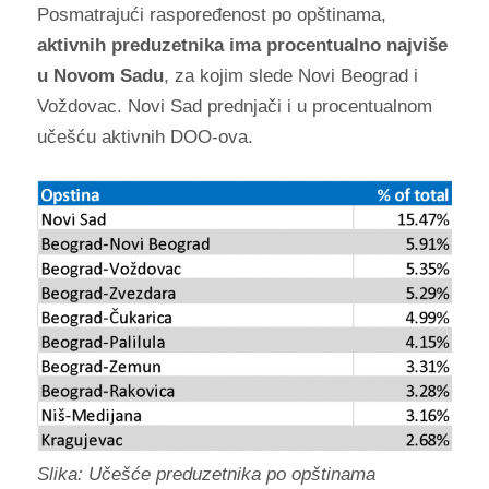
Posmatrajući raspoređenost po opštinama,
aktivnih preduzetnika ima procentualno najviše
u Novom Sadu
, za kojim slede Novi Beograd i
Voždovac. Novi Sad prednjači i u procentualnom
učešću aktivnih DOO-ova.
Slika: Učešće preduzetnika po opštinama