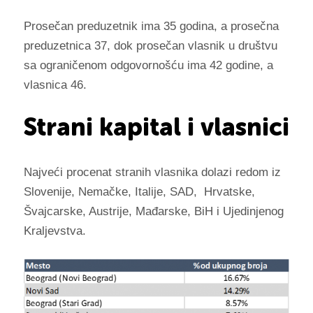
Prosečan preduzetnik ima 35 godina, a prosečna
preduzetnica 37, dok prosečan vlasnik u društvu
sa ograničenom odgovornošću ima 42 godine, a
vlasnica 46.
Strani kapital i vlasnici
Najveći procenat stranih vlasnika dolazi redom iz
Slovenije, Nemačke, Italije, SAD, Hrvatske,
Švajcarske, Austrije, Mađarske, BiH i Ujedinjenog
Kraljevstva.