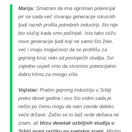
Marija:
Smatram da ima ogroman potencijal
jer se sada već stvaraju generacije iskusnih
ljudi raznih profila potrebnih industriji, što nije
bio slučaj kada smo počinjali. Isto tako stižu
nove generacije ljudi koji ne samo što žele,
već i imaju mogućnost da se profilišu za
gejming kroz neki od postojećih studija. Svi
zajedno uspeli smo da stvorimo potencijalno
dobru klimu za mnogo više.
Vojislav:
Pratim gejming industriju u Srbiji
preko deset godina i ovo što vidim sada je
nešto po čemu mogu da nam zavide daleko
veće države. Zašto se to baš ovde dešava ne
znam, ali
blizu desetak ozbiljnih studija u
Srbiji pravi razliku na svetskoj sceni
. Mislim