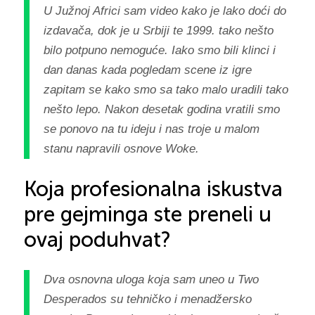
U Južnoj Africi sam video kako je lako doći do
izdavača, dok je u Srbiji te 1999. tako nešto
bilo potpuno nemoguće. Iako smo bili klinci i
dan danas kada pogledam scene iz igre
zapitam se kako smo sa tako malo uradili tako
nešto lepo. Nakon desetak godina vratili smo
se ponovo na tu ideju i nas troje u malom
stanu napravili osnove Woke.
Koja profesionalna iskustva
pre gejminga ste preneli u
ovaj poduhvat?
Dva osnovna uloga koja sam uneo u Two
Desperados su tehničko i menadžersko