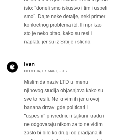
isto: "doneli smo iskustvo i tim i uspeli
smo". Dajte neke detalje, neki primer
konkretnog problema itd. Ili npr kao
sto je neko pitao, kako su resili
naplatu jer su iz Srbije i slicno.
Ivan
NEDELJA, 19. MART, 2017.
Mislim da naziv LTD u imenu
njihovog studija objasnjava kako su
sve to resili. Ne krivim ih jer u ovoj
banana drzavi gde politicari i
"uspesni" privrednici i tajkuni kradu i
ne odgovaraju nikom za to ne vidim
zasto bi bilo ko drugi od gradjana ili