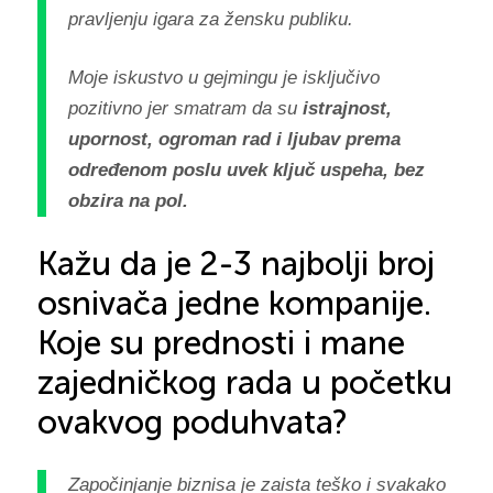
pravljenju igara za žensku publiku.
Moje iskustvo u gejmingu je isključivo
pozitivno jer smatram da su
istrajnost,
upornost, ogroman rad i ljubav prema
određenom poslu uvek ključ uspeha, bez
obzira na pol.
Kažu da je 2-3 najbolji broj
osnivača jedne kompanije.
Koje su prednosti i mane
zajedničkog rada u početku
ovakvog poduhvata?
Započinjanje biznisa je zaista teško i svakako