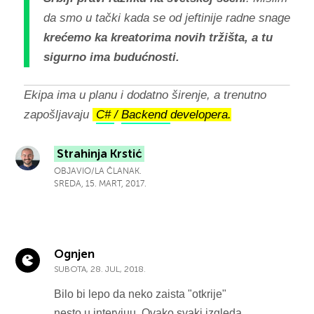
da smo u tački kada se od jeftinije radne snage
krećemo ka kreatorima novih tržišta, a tu
sigurno ima budućnosti.
Ekipa ima u planu i dodatno širenje, a trenutno
zapošljavaju
C#
/
Backend
developera.
Strahinja Krstić
OBJAVIO/LA ČLANAK.
SREDA, 15. MART, 2017.
Ognjen
SUBOTA, 28. JUL, 2018.
Bilo bi lepo da neko zaista "otkrije"
nesto u intervjuu. Ovako svaki izgleda