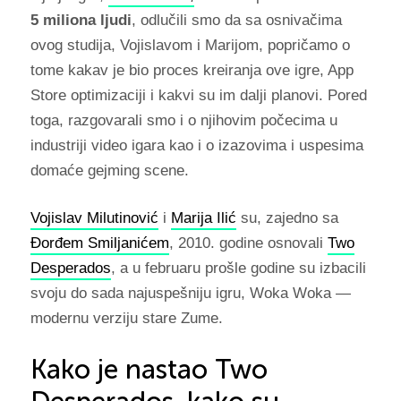
5 miliona ljudi
, odlučili smo da sa osnivačima
ovog studija, Vojislavom i Marijom, popričamo o
tome kakav je bio proces kreiranja ove igre, App
Store optimizaciji i kakvi su im dalji planovi. Pored
toga, razgovarali smo i o njihovim počecima u
industriji video igara kao i o izazovima i uspesima
domaće gejming scene.
Vojislav Milutinović
i
Marija Ilić
su, zajedno sa
Đorđem Smiljanićem
, 2010. godine osnovali
Two
Desperados
, a u februaru prošle godine su izbacili
svoju do sada najuspešniju igru, Woka Woka —
modernu verziju stare Zume.
Kako je nastao Two