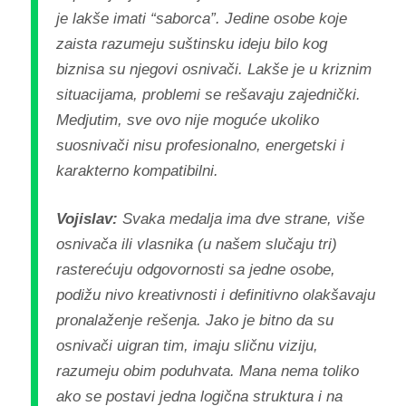
je lakše imati “saborca”. Jedine osobe koje
zaista razumeju suštinsku ideju bilo kog
biznisa su njegovi osnivači. Lakše je u kriznim
situacijama, problemi se rešavaju zajednički.
Medjutim, sve ovo nije moguće ukoliko
suosnivači nisu profesionalno, energetski i
karakterno kompatibilni.
Vojislav:
Svaka medalja ima dve strane, više
osnivača ili vlasnika (u našem slučaju tri)
rasterećuju odgovornosti sa jedne osobe,
podižu nivo kreativnosti i definitivno olakšavaju
pronalaženje rešenja. Jako je bitno da su
osnivači uigran tim, imaju sličnu viziju,
razumeju obim poduhvata. Mana nema toliko
ako se postavi jedna logična struktura i na