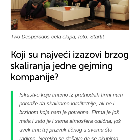
Two Desperados cela ekipa, foto: Startit
Koji su najveći izazovi brzog
skaliranja jedne gejming
kompanije?
Iskustvo koje imamo iz prethodnih firmi nam
pomaže da skaliramo kvalitetnije, ali ne i
brzinom koja nam je potrebna. Firma je još
mala i zato je i sama atmosfera odlična, još
uvek ima taj prizvuk ličnog u svemu što
radimo. Neretko se dešava da se okupimo