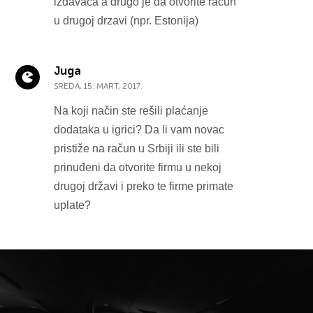
izdavaca a drugo je da otvorite racun
u drugoj drzavi (npr. Estonija)
Juga
SREDA, 15. MART, 2017.
Na koji način ste rešili plaćanje
dodataka u igrici? Da li vam novac
pristiže na račun u Srbiji ili ste bili
prinuđeni da otvorite firmu u nekoj
drugoj državi i preko te firme primate
uplate?