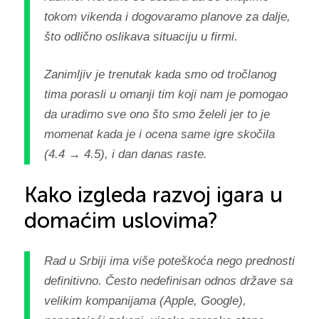
tokom vikenda i dogovaramo planove za dalje,
što odlično oslikava situaciju u firmi.
Zanimljiv je trenutak kada smo od tročlanog
tima porasli u omanji tim koji nam je pomogao
da uradimo sve ono što smo želeli jer to je
momenat kada je i ocena same igre skočila
(4.4 → 4.5), i dan danas raste.
Kako izgleda razvoj igara u
domaćim uslovima?
Rad u Srbiji ima više poteškoća nego prednosti
definitivno. Često nedefinisan odnos države sa
velikim kompanijama (Apple, Google),