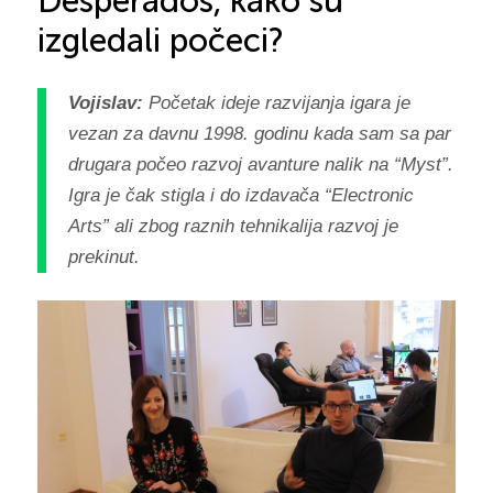
Desperados, kako su
izgledali počeci?
Vojislav:
Početak ideje razvijanja igara je
vezan za davnu 1998. godinu kada sam sa par
drugara počeo razvoj avanture nalik na “Myst”.
Igra je čak stigla i do izdavača “Electronic
Arts” ali zbog raznih tehnikalija razvoj je
prekinut.