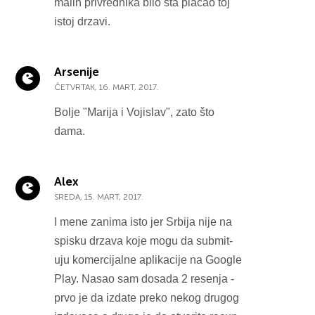
malih privrednika bilo sta placao toj
istoj drzavi.
Arsenije
ČETVRTAK, 16. MART, 2017.
Bolje "Marija i Vojislav", zato što
dama.
Alex
SREDA, 15. MART, 2017.
I mene zanima isto jer Srbija nije na
spisku drzava koje mogu da submit-
uju komercijalne aplikacije na Google
Play. Nasao sam dosada 2 resenja -
prvo je da izdate preko nekog drugog