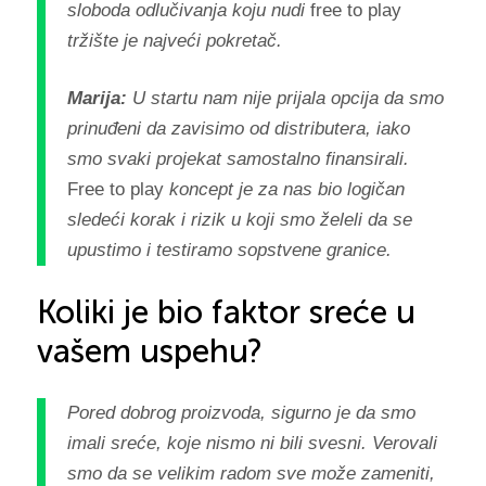
sloboda odlučivanja koju nudi
free to play
tržište je najveći pokretač.
Marija:
U startu nam nije prijala opcija da smo
prinuđeni da zavisimo od distributera, iako
smo svaki projekat samostalno finansirali.
Free to play
koncept je za nas bio logičan
sledeći korak i rizik u koji smo želeli da se
upustimo i testiramo sopstvene granice.
Koliki je bio faktor sreće u
vašem uspehu?
Pored dobrog proizvoda, sigurno je da smo
imali sreće, koje nismo ni bili svesni. Verovali
smo da se velikim radom sve može zameniti,