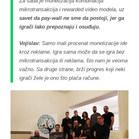
Za sada je monetizacija kombinacija
mikrotransakcija i rewarded video modela, uz
savet da pay-wall ne sme da postoji, jer ga
igrači lako prepoznaju i osuđuju.
Vojislav:
Samo mali procenat monetizacije ide
kroz reklame. Igra sama može da se igra bez
mikrotransakcija ili reklama, što nam je veoma
važno. Sa druge strane, brži progres koji neki
igrači žele je ono što plaća račune.