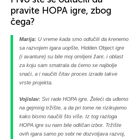
pravite HOPA igre, zbog
čega?
Marija:
U vreme kada smo odlučili da krenemo
sa razvojem igara uopšte,
Hidden Object
igre
(i avanture) su bile moj omiljeni žanr, i oblast
za koju sam smatrala da ćemo se najbolje
snaći, a i naučiti čitav proces izrade takve
vrste projekta.
Vojislav:
Svi rade HOPA igre. Želeći da uđemo
na gejming
tržište, a da pri tome ne rizikujemo
kako bismo naučili što više. Iz tog razloga
HOPA igre su nam bile odličan izbor. Tržište
ovih igara samo po sebi ne dozvoljava razvoj,