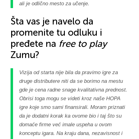
ali je odlično mesto za učenje.
Šta vas je navelo da
promenite tu odluku i
pređete na
free to play
Zumu?
Vizija od starta nije bila da pravimo igre za
druge distributere niti da se borimo na mestu
gde je cena radne snage kvalitativna prednost.
Obrisi toga mogu se videti kroz naše HOPA
igre koje smo sami finansirali. Moram priznati
da je dodatni korak ka ovome bio i taj što su
domaće firme već imale uspeha u ovom
konceptu igara. Na kraju dana, nezavisnost i