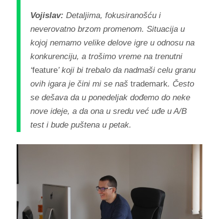
Vojislav:
Detaljima, fokusiranošću i
neverovatno brzom promenom. Situacija u
kojoj nemamo velike delove igre u odnosu na
konkurenciju, a trošimo vreme na trenutni
‘
feature
’ koji bi trebalo da nadmaši celu granu
ovih igara je čini mi se naš
trademark
. Često
se dešava da u ponedeljak dođemo do neke
nove ideje, a da ona u sredu već uđe u A/B
test i bude puštena u petak.