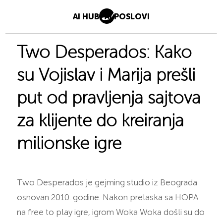
AI HUB
AI POSLOVI
Two Desperados: Kako
su Vojislav i Marija prešli
put od pravljenja sajtova
za klijente do kreiranja
milionske igre
Two Desperados je gejming studio iz Beograda
osnovan 2010. godine. Nakon prelaska sa HOPA
na free to play igre, igrom Woka Woka došli su do