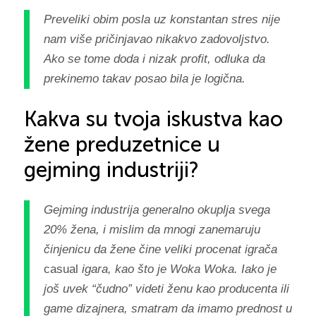
Preveliki obim posla uz konstantan stres nije
nam više pričinjavao nikakvo zadovoljstvo.
Ako se tome doda i nizak profit, odluka da
prekinemo takav posao bila je logična.
Kakva su tvoja iskustva kao
žene preduzetnice u
gejming industriji?
Gejming industrija generalno okuplja svega
20% žena, i mislim da mnogi zanemaruju
činjenicu da žene čine veliki procenat igrača
casual
igara, kao što je Woka Woka. Iako je
još uvek “čudno” videti ženu kao producenta ili
game dizajnera, smatram da imamo prednost u