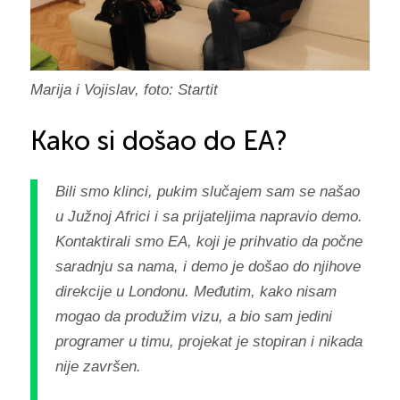
Marija i Vojislav, foto: Startit
Kako si došao do EA?
Bili smo klinci, pukim slučajem sam se našao
u Južnoj Africi i sa prijateljima napravio demo.
Kontaktirali smo EA, koji je prihvatio da počne
saradnju sa nama, i demo je došao do njihove
direkcije u Londonu. Međutim, kako nisam
mogao da produžim vizu, a bio sam jedini
programer u timu, projekat je stopiran i nikada
nije završen.