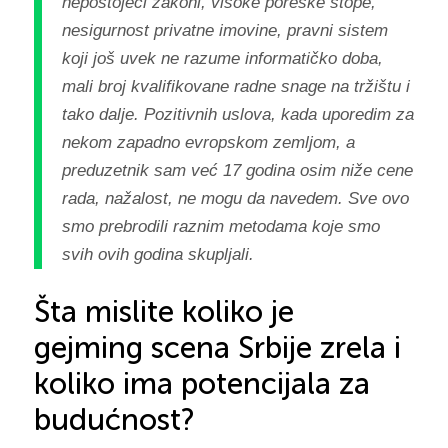
nepostojeći zakoni, visoke poreske stope,
nesigurnost privatne imovine, pravni sistem
koji još uvek ne razume informatičko doba,
mali broj kvalifikovane radne snage na tržištu i
tako dalje. Pozitivnih uslova, kada uporedim za
nekom zapadno evropskom zemljom, a
preduzetnik sam već 17 godina osim niže cene
rada, nažalost, ne mogu da navedem. Sve ovo
smo prebrodili raznim metodama koje smo
svih ovih godina skupljali.
Šta mislite koliko je
gejming scena Srbije zrela i
koliko ima potencijala za
budućnost?