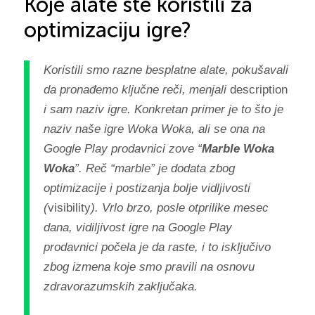
Koje alate ste koristili za
optimizaciju igre?
Koristili smo razne besplatne alate, pokušavali
da pronađemo ključne reči, menjali
description
i sam naziv igre. Konkretan primer je to što je
naziv naše igre Woka Woka, ali se ona na
Google Play prodavnici zove “
Marble Woka
Woka
”. Reč “marble” je dodata zbog
optimizacije i postizanja bolje vidljivosti
(
visibility
). Vrlo brzo, posle otprilike mesec
dana, vidiljivost igre na Google Play
prodavnici počela je da raste, i to isključivo
zbog izmena koje smo pravili na osnovu
zdravorazumskih zaključaka.