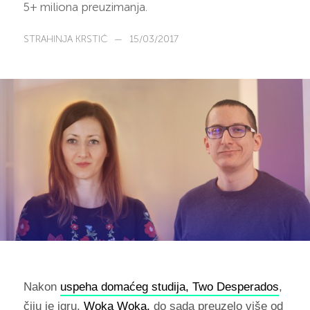
5+ miliona preuzimanja.
STRAHINJA KRSTIĆ
—
15/03/2017
Nakon
uspeha domaćeg studija,
Two Desperados
,
čiju je igru,
Woka Woka,
do sada preuzelo više od