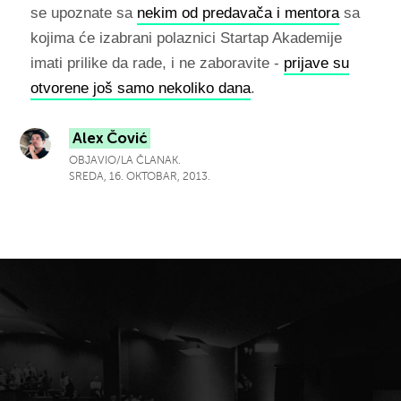
se upoznate sa
nekim od predavača i mentora
sa
kojima će izabrani polaznici Startap Akademije
imati prilike da rade, i ne zaboravite -
prijave su
otvorene još samo nekoliko dana
.
Alex Čović
OBJAVIO/LA ČLANAK.
SREDA, 16. OKTOBAR, 2013.