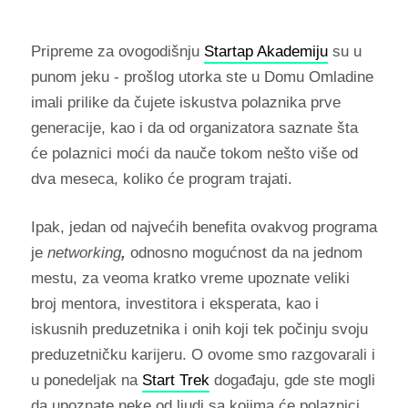
Pripreme za ovogodišnju
Startap Akademiju
su u
punom jeku - prošlog utorka ste u Domu Omladine
imali prilike da čujete iskustva polaznika prve
generacije, kao i da od organizatora saznate šta
će polaznici moći da nauče tokom nešto više od
dva meseca, koliko će program trajati.
Ipak, jedan od najvećih benefita ovakvog programa
je
networking
,
odnosno mogućnost da na jednom
mestu, za veoma kratko vreme upoznate veliki
broj mentora, investitora i eksperata, kao i
iskusnih preduzetnika i onih koji tek počinju svoju
preduzetničku karijeru. O ovome smo razgovarali i
u ponedeljak na
Start Trek
događaju, gde ste mogli
da upoznate neke od ljudi sa kojima će polaznici