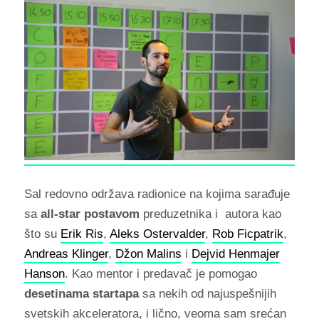
Sal redovno održava radionice na kojima sarađuje
sa
all-star postavom
preduzetnika i autora kao
što su
Erik Ris
,
Aleks Ostervalder
,
Rob Ficpatrik
,
Andreas Klinger
,
Džon Malins
i
Dejvid Henmajer
Hanson
. Kao mentor i predavač je pomogao
desetinama startapa
sa nekih od najuspešnijih
svetskih akceleratora, i lično, veoma sam srećan