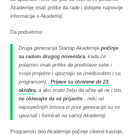
Akademije imati prilike da rade i dobijete najnovije
informacije o Akademiji.
Da podsetimo:
Druga generacija Startap Akademije
počinje
sa radom drugog novembra
, kada će
polaznici imati prilike da predstave sebe i
svoje projekte i upoznaju se (međusobno i sa
programom),
Prijave su otvorene do 23.
oktobra
, a ako imate želju da učite ali ne i tim,
ne oklevajte da se prijavite
- neki od
najuspešnijih timova iz prve generacije su se
upoznali i formirali na samoj Akademiji.
Programski deo Akademije počinje vikend kasnije,