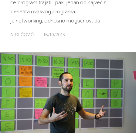
će program trajati. Ipak, jedan od najvećih
benefita ovakvog programa
je networking, odnosno mogućnost da
ALEX ČOVIĆ
—
16/10/2013