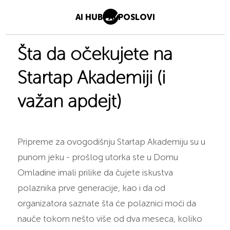
AI HUB
AI POSLOVI
Šta da očekujete na
Startap Akademiji (i
važan apdejt)
Pripreme za ovogodišnju Startap Akademiju su u
punom jeku - prošlog utorka ste u Domu
Omladine imali prilike da čujete iskustva
polaznika prve generacije, kao i da od
organizatora saznate šta će polaznici moći da
nauče tokom nešto više od dva meseca, koliko