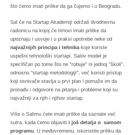
što ćemo imati prilike da ga čujemo i u Beogradu.
Sal će na Startap Akademiji održati dvodnevnu
radionicu na kojoj će timovi imati prilike da
upoznaju i usvoje i u praksi upotrebe neke od
najvažnijih principa i tehnika
koje koriste
uspešni tehnološki startapi. Salov model je
specifičan po tome što ne "robuje" ni jednoj "školi",
odnosno "startap metodologiji", već koristi pristup
koji osnivače stavlja u prvi plan i pomaže im da
pronađu i odgovore na pitanja i probleme koji su
najvažniji za njih i njihov startap.
Više o Salimu ćete imati prilike da saznate već
sutra, kada ćemo objaviti
i još detalja o samom
programu
. U međuvremenu, iskoristite priliku da