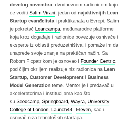
devetog novembra
, dvodnevnom radionicom koju
će voditi
Salim Virani
, jedan od
najaktivnijih Lean
Startup evanđelista
i praktikanata u Evropi. Salim
je pokretač
Leancampa
, međunarodne platforme
koja kroz događaje i radionice povezuje osnivače i
eksperte iz oblasti preduzetništva, i pomaže im da
unaprede svoje znanje na praktičan način. Sa
Robom Ficpatrikom je osnovao i
Founder Centric
,
pod čijim okriljem realizuje niz radionica na
Lean
Startup
,
Customer Development
i
Business
Model Generation
teme. Mentor je i predavač u
akceleratorima i institucijama kao što
su
Seedcamp
,
Springboard
,
Wayra
,
University
College of London
,
Launch48
i
Eleven
, kao i
osnivač niza tehnoloških startapa.