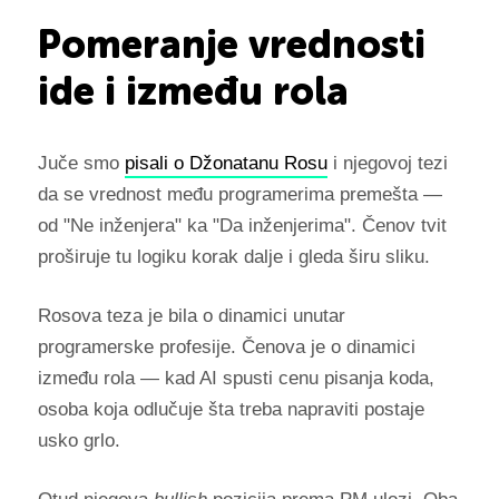
Pomeranje vrednosti
ide i između rola
Juče smo
pisali o Džonatanu Rosu
i njegovoj tezi
da se vrednost među programerima premešta —
od "Ne inženjera" ka "Da inženjerima". Čenov tvit
proširuje tu logiku korak dalje i gleda širu sliku.
Rosova teza je bila o dinamici unutar
programerske profesije. Čenova je o dinamici
između rola — kad AI spusti cenu pisanja koda,
osoba koja odlučuje šta treba napraviti postaje
usko grlo.