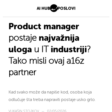
AI HUB
AI POSLOVI
Product manager
najvažnija
postaje
uloga
industriji
u IT
?
Tako misli ovaj a16z
partner
Kad svako može da napiše kod, osoba koja
odlučuje šta treba napraviti postaje usko grlo.
VUKAŠIN STOJKOV
—
02/05/2026