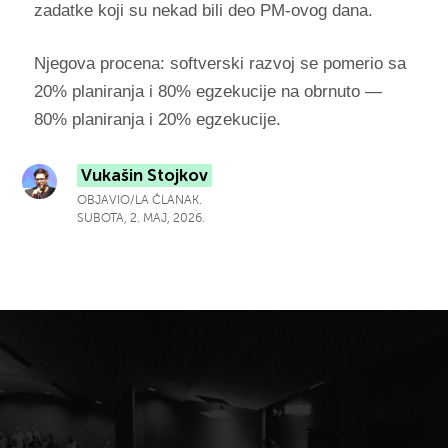
zadatke koji su nekad bili deo PM-ovog dana.
Njegova procena: softverski razvoj se pomerio sa
20% planiranja i 80% egzekucije na obrnuto —
80% planiranja i 20% egzekucije.
Vukašin Stojkov
OBJAVIO/LA ČLANAK.
SUBOTA, 2. MAJ, 2026.