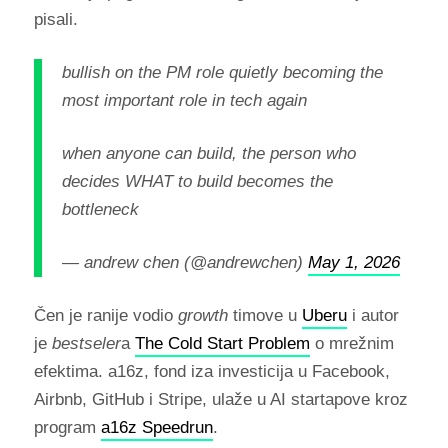
pisali.
bullish on the PM role quietly becoming the
most important role in tech again
when anyone can build, the person who
decides WHAT to build becomes the
bottleneck
— andrew chen (@andrewchen)
May 1, 2026
Čen je ranije vodio
growth
timove u
Uberu
i autor
je
bestseler
a
The Cold Start Problem
o mrežnim
efektima. a16z, fond iza investicija u Facebook,
Airbnb, GitHub i Stripe, ulaže u AI startapove kroz
program
a16z Speedrun
.