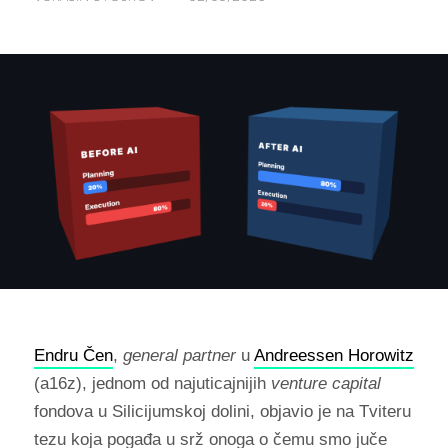
Endru Čen
,
general partner
u
Andreessen Horowitz
(a16z), jednom od najuticajnijih
venture capital
fondova u Silicijumskoj dolini, objavio je na Tviteru
tezu koja pogađa u srž onoga o čemu smo juče