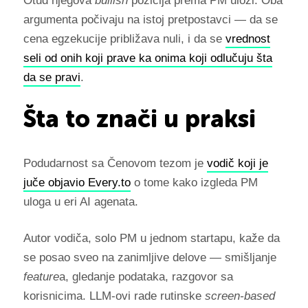
Otud njegova
bullish
pozicija prema PM ulozi. Oba
argumenta počivaju na istoj pretpostavci — da se
cena egzekucije približava nuli, i da se
vrednost
seli od onih koji prave ka onima koji odlučuju šta
da se pravi
.
Šta to znači u praksi
Podudarnost sa Čenovom tezom je
vodič koji je
juče objavio Every.to
o tome kako izgleda PM
uloga u eri AI agenata.
Autor vodiča, solo PM u jednom startapu, kaže da
se posao sveo na zanimljive delove — smišljanje
feature
a, gledanje podataka, razgovor sa
korisnicima. LLM-ovi rade rutinske
screen-based