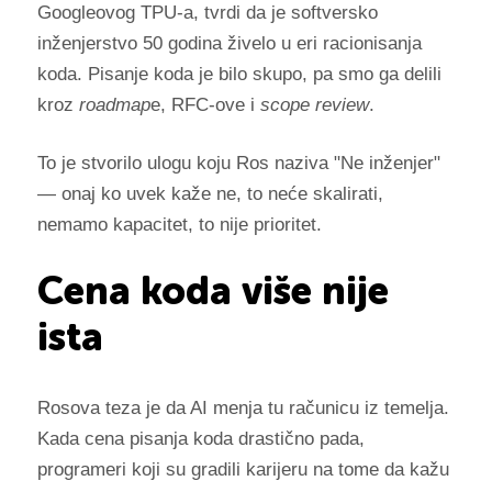
Googleovog TPU-a, tvrdi da je softversko
inženjerstvo 50 godina živelo u eri racionisanja
koda. Pisanje koda je bilo skupo, pa smo ga delili
kroz
roadmap
e, RFC-ove i
scope review
.
To je stvorilo ulogu koju Ros naziva "Ne inženjer"
— onaj ko uvek kaže ne, to neće skalirati,
nemamo kapacitet, to nije prioritet.
Cena koda više nije
ista
Rosova teza je da AI menja tu računicu iz temelja.
Kada cena pisanja koda drastično pada,
programeri koji su gradili karijeru na tome da kažu