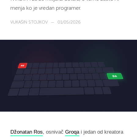
menja ko je vredan programer.
VUKAŠIN STOJKOV
—
01/05/2026
Džonatan Ros
, osnivač
Groqa
i jedan od kreatora