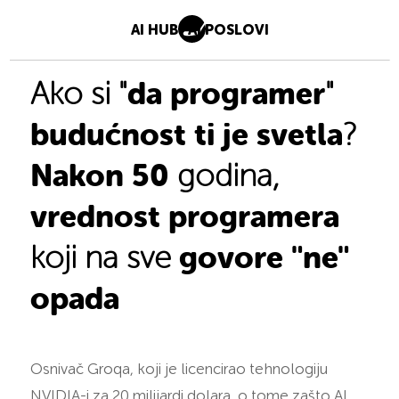
AI HUB
AI POSLOVI
da programer
Ako si "
"
budućnost ti je svetla
?
Nakon 50
godina,
vrednost programera
govore "ne"
koji na sve
opada
Osnivač Groqa, koji je licencirao tehnologiju
NVIDIA-i za 20 milijardi dolara, o tome zašto AI