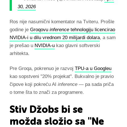
30, 2026
Ros nije nasumični komentator na Tviteru. Prošle
godine je
Groqovu
inference
tehnologiju licencirao
NVIDIA-i u dilu vrednom 20 milijardi dolara
, a sam
je prešao u
NVIDIA-u
kao glavni softverski
arhitekta.
Pre Groqa, pokrenuo je razvoj
TPU-a u Googleu
kao sopstveni "20% projekat". Bukvalno je pravio
čipove koji pokreću AI
inference
— pa sada priča
o tome šta to znači za programere.
Stiv Džobs bi se
možda složio sa "Ne