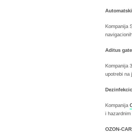
Automatski 
Kompanija S
navigacionih
Aditus gate
Kompanija 3
upotrebi na 
Dezinfekcio
Kompanija
C
i hazardnim
OZON-CARE 