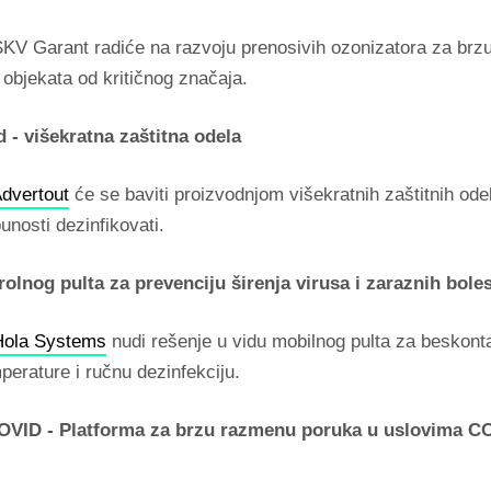
KV Garant radiće na razvoju prenosivih ozonizatora za brz
 objekata od kritičnog značaja.
 - višekratna zaštitna odela
dvertout
će se baviti proizvodnjom višekratnih zaštitnih ode
nosti dezinfikovati.
rolnog pulta za prevenciju širenja virusa i zaraznih boles
Hola Systems
nudi rešenje u vidu mobilnog pulta za beskont
erature i ručnu dezinfekciju.
ID - Platforma za brzu razmenu poruka u uslovima C