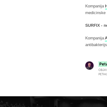
Kompanija
H
medicinske 
SURFIX - no
Kompanija
A
antibakterij
Pet
OBJAV
PETAK,