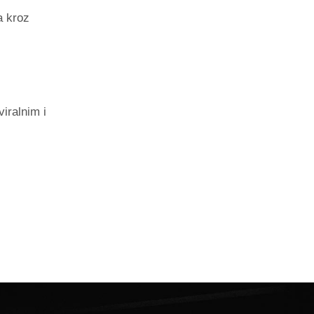
a kroz
iralnim i