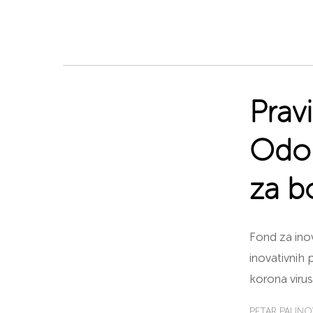
Pravi
Odob
za b
Fond za inov
inovativnih
korona viru
PETAR PAUNO