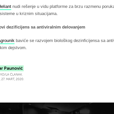
eliant
nudi rešenje u vidu platforme za brzu razmenu poruk
sisteme u kriznim situacijama.
vi dezificijens sa antiviralnim delovanjem
grounik
baviće se razvojem biološkog dezinficijensa sa antiv
skim dejstvom.
ar Paunović
IO/LA ČLANAK.
 27. MART, 2020.