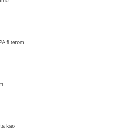
itno
A filterom
em
ita kao