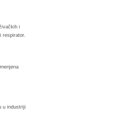
ivačkih i
 respirator.
amenjena
u industriji