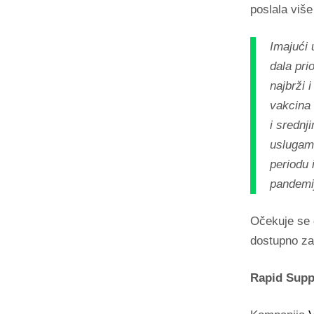
poslala viš
Imajući 
dala pri
najbrži 
vakcina 
i srednj
uslugama
periodu 
pandemij
Očekuje se 
dostupno za 
Rapid Supp