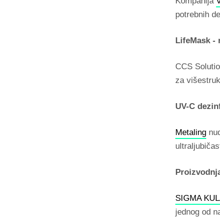
Kompanija
V
potrebnih d
LifeMask - 
CCS Solutio
za višestru
UV-C dezinf
Metaling
nud
ultraljubiča
Proizvodnja
SIGMA KUL
jednog od na