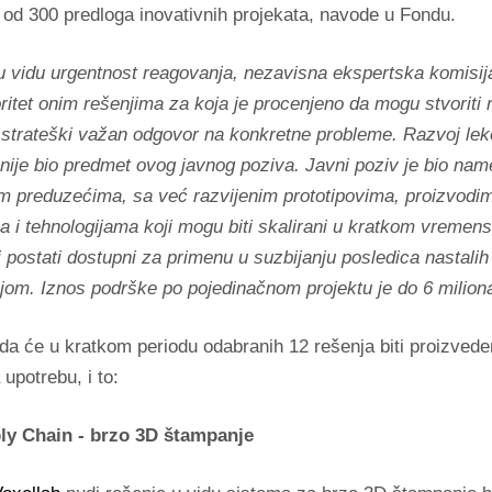
e od 300 predloga inovativnih projekata, navode u Fondu.
u vidu urgentnost reagovanja, nezavisna ekspertska komisij
oritet onim rešenjima za koja je procenjeno da mogu stvoriti na
i strateški važan odgovor na konkretne probleme. Razvoj lek
nije bio predmet ovog javnog poziva. Javni poziv je bio na
im preduzećima, sa već razvijenim prototipovima, proizvodi
 i tehnologijama koji mogu biti skalirani u kratkom vreme
i postati dostupni za primenu u suzbijanju posledica nastalih
om. Iznos podrške po pojedinačnom projektu je do 6 miliona
da će u kratkom periodu odabranih 12 rešenja biti proizvede
upotrebu, i to:
ly Chain - brzo 3D štampanje