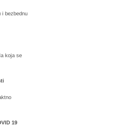
u i bezbednu
la koja se
ti
aktno
OVID 19