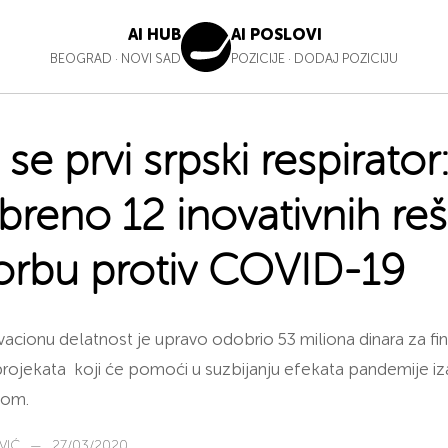
AI HUB
AI POSLOVI
BEOGRAD
·
NOVI SAD
POZICIJE
·
DODAJ POZICIJU
 se prvi srpski respirator
reno 12 inovativnih reš
orbu protiv COVID-19
acionu delatnost je upravo odobrio 53 miliona dinara za fin
 projekata koji će pomoći u suzbijanju efekata pandemije i
som.
VIĆ
—
27/03/2020