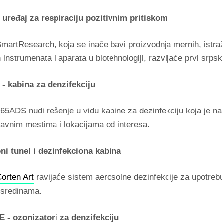
uređaj za respiraciju pozitivnim pritiskom
martResearch, koja se inače bavi proizvodnja mernih, istraž
 instrumenata i aparata u biotehnologiji, razvijaće prvi srpski
 - kabina za denzifekciju
65ADS nudi rešenje u vidu kabine za dezinfekciju koja je n
javnim mestima i lokacijama od interesa.
ni tunel i dezinfekciona kabina
orten Art
ravijaće sistem aerosolne dezinfekcije za upotrebu 
 sredinama.
- ozonizatori za denzifekciju