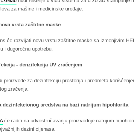
oxellab
nudi rešenje u vidu sistema za brzo 3D štampanje h
elova za mašine i medicinske uređaje.
nova vrsta zaštitne maske
ns će razvijati novu vrstu zaštitne maske sa izmenjivim HEP
ku i dugoročnu upotrebu.
ekcija - denzifekcija UV zračenjem
i proizvode za dezinfekciju prostorija i predmeta korišćenj
stog zračenja.
 dezinfekcionog sredstva na bazi natrijum hipohlorita
A
će raditi na udvostručavanju proizvodnje natrijum hipohlor
jvažnijih dezinficijenasa.