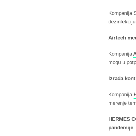
Kompanija S
dezinfekciju
Airtech med
Kompanija
A
mogu u potpu
Izrada kont
Kompanija
merenje temp
HERMES COV
pandemije