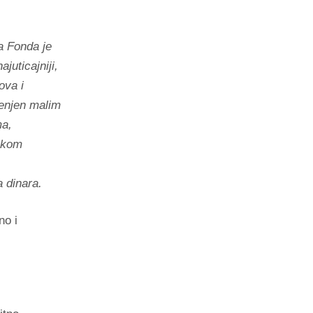
a Fonda je
juticajniji,
ova i
menjen malim
ma,
nskom
 dinara.
no i