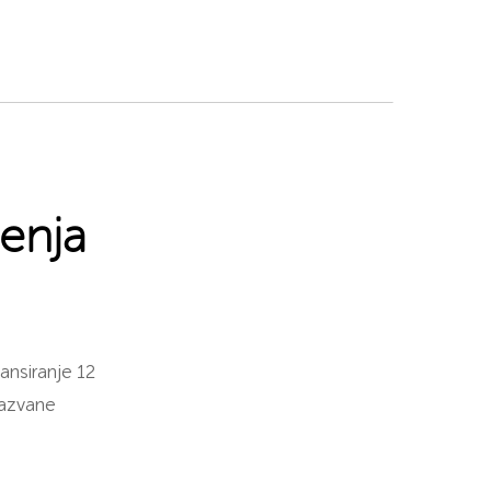
:
enja
ansiranje 12
zazvane