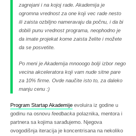
zagrejani i na kojoj rade. Akademija je
ogromna vrednost za one koji vec rade nesto
ili zaista ozbiljno nameravaju da počnu, i da bi
dobili punu vrednost programa, neophodno je
da imate projekat kome zaista želite i možete
da se posvetite.
Po meni je Akademija mnooogo bolji izbor nego
vecina akceleratora koji vam nude sitne pare
za 10% firme. Ovde naučite isto to, za daleko
manju cenu :)
Program Startap Akademije
evoluira iz godine u
godinu na osnovu
feedbacka
polaznika, mentora i
partnera sa kojima sarađujemo. Njegova
ovogodišnja iteracija je koncentrisana na nekoliko