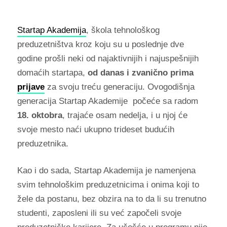
Startap Akademija
, škola tehnološkog
preduzetništva kroz koju su u poslednje dve
godine prošli neki od najaktivnijih i najuspešnijih
domaćih startapa,
od danas i zvanično prima
prijave
za svoju treću generaciju. Ovogodišnja
generacija Startap Akademije počeće sa radom
18. oktobra
, trajaće osam nedelja, i u njoj će
svoje mesto naći ukupno trideset budućih
preduzetnika.
Kao i do sada, Startap Akademija je namenjena
svim tehnološkim preduzetnicima i onima koji to
žele da postanu, bez obzira na to da li su trenutno
studenti, zaposleni ili su već započeli svoje