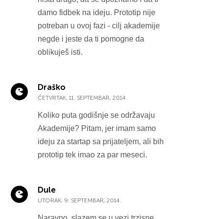
damo fidbek na ideju. Prototip nije
potreban u ovoj fazi - cilj akademije
negde i jeste da ti pomogne da
oblikuješ isti.
Draško
ČETVRTAK, 11. SEPTEMBAR, 2014.
Koliko puta godišnje se održavaju
Akademije? Pitam, jer imam samo
ideju za startap sa prijateljem, ali bih
prototip tek imao za par meseci.
Dule
UTORAK, 9. SEPTEMBAR, 2014.
Naravno, slazem se u vezi trzisne