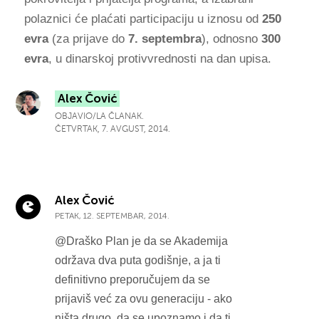
polaznici će plaćati participaciju u iznosu od
250
evra
(za prijave do
7. septembra
), odnosno
300
evra
, u dinarskoj protivvrednosti na dan upisa.
Alex Čović
OBJAVIO/LA ČLANAK.
ČETVRTAK, 7. AVGUST, 2014.
Alex Čović
PETAK, 12. SEPTEMBAR, 2014.
@Draško Plan je da se Akademija
održava dva puta godišnje, a ja ti
definitivno preporučujem da se
prijaviš već za ovu generaciju - ako
ništa drugo, da se upoznamo i da ti