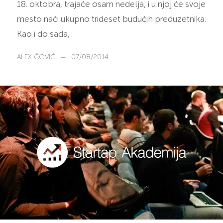
18. oktobra, trajaće osam nedelja, i u njoj će svoje
mesto naći ukupno trideset budućih preduzetnika.
Kao i do sada,
ALEX ČOVIĆ
—
07/08/2014