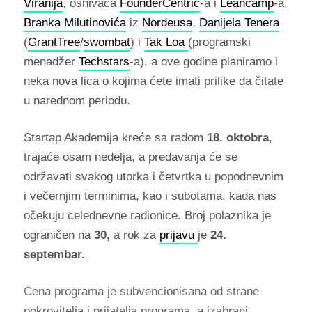
Viranija
, osnivača
FounderCentric
-a i
Leancamp
-a,
Branka Milutinovića
iz
Nordeusa
,
Danijela Tenera
(
GrantTree
/
swombat
) i
Tak Loa
(programski
menadžer
Techstars
-a), a ove godine planiramo i
neka nova lica o kojima ćete imati prilike da čitate
u narednom periodu.
Startap Akademija kreće sa radom
18. oktobra
,
trajaće osam nedelja, a predavanja će se
održavati svakog utorka i četvrtka u popodnevnim
i večernjim terminima, kao i subotama, kada nas
očekuju celednevne radionice. Broj polaznika je
ograničen na
30,
a
rok za
prijavu
je
24.
septembar
.
Cena programa je subvencionisana od strane
pokrovitelja i prijatelja programa, a izabrani