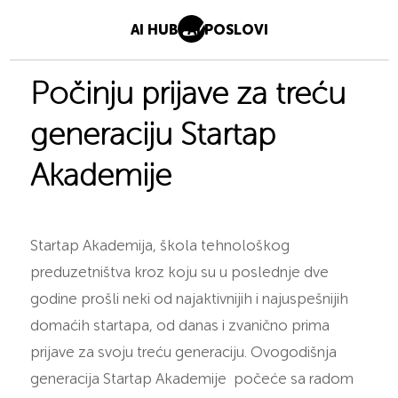
AI HUB
AI POSLOVI
Počinju prijave za treću
generaciju Startap
Akademije
Startap Akademija, škola tehnološkog
preduzetništva kroz koju su u poslednje dve
godine prošli neki od najaktivnijih i najuspešnijih
domaćih startapa, od danas i zvanično prima
prijave za svoju treću generaciju. Ovogodišnja
generacija Startap Akademije počeće sa radom