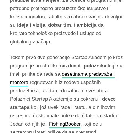
preduzetničke karijere. Za učešće u programu nije
potrebno prethodno preduzetničko iskustvo ili
konvencionalno, fakultetsko obrazovanje - dovoljni
su
ideja i vizija
,
dobar tim
, i
ambicija
da
kreirate tehnološke proizvode i usluge od
globalnog značaja.
Tokom prve dve generacije Startap Akademije kroz
program je prošlo oko
šezdeset polaznika
koji su
imali prilike da rade sa
desetinama predavača i
mentora
regrutovanih iz redova uspešnih
preduzetnika, startap edukatora i investitora.
Polaznici Startap Akademije su pokrenuli
devet
startapa
koji još uvek rade i rastu, a o njihovim
uspesima često imate prilike da čitate na Startitu.
Jedan od njih je i
FishingBooker
, koji će u
septembru imati prilike da se predstavi