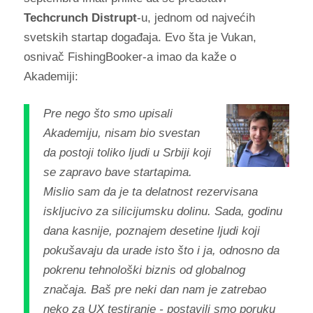
Techcrunch Distrupt
-u, jednom od najvećih
svetskih startap događaja. Evo šta je Vukan,
osnivač FishingBooker-a imao da kaže o
Akademiji:
Pre nego što smo upisali
Akademiju, nisam bio svestan
da postoji toliko ljudi u Srbiji koji
se zapravo bave startapima.
Mislio sam da je ta delatnost rezervisana
iskljucivo za silicijumsku dolinu. Sada, godinu
dana kasnije, poznajem desetine ljudi koji
pokušavaju da urade isto što i ja, odnosno da
pokrenu tehnološki biznis od globalnog
značaja. Baš pre neki dan nam je zatrebao
neko za UX testiranje - postavili smo poruku