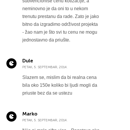
subvencioniše cenu kotizacije, a
neminovno je da oni to u nekom
trenutu prestanu da rade. Zato je jako
bitno da izgradimo održivost projekta
- žao nam je što svi tu cenu ne mogu
jednostavno da priušte.
Dule
PETAK, 5. SEPTEMBAR, 2014.
Slazem se, mislim da bi realna cena
bila oko 150e koliko bi ljudi mogli da
priuste bez da se ustezu
Marko
PETAK, 5. SEPTEMBAR, 2014.