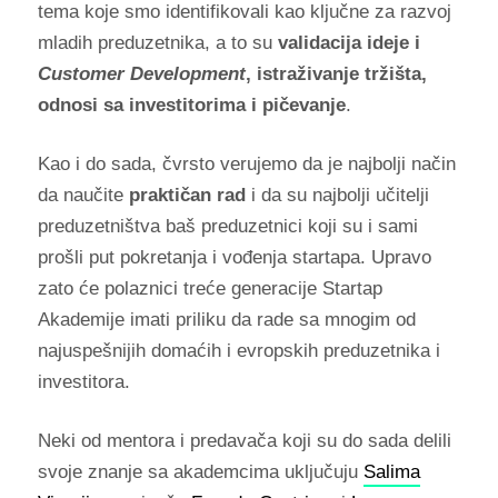
tema koje smo identifikovali kao ključne za razvoj
mladih preduzetnika, a to su
validacija ideje i
Customer Development
, istraživanje tržišta,
odnosi sa investitorima i pičevanje
.
Kao i do sada, čvrsto verujemo da je najbolji način
da naučite
praktičan rad
i da su najbolji učitelji
preduzetništva baš preduzetnici koji su i sami
prošli put pokretanja i vođenja startapa. Upravo
zato će polaznici treće generacije Startap
Akademije imati priliku da rade sa mnogim od
najuspešnijih domaćih i evropskih preduzetnika i
investitora.
Neki od mentora i predavača koji su do sada delili
svoje znanje sa akademcima uključuju
Salima