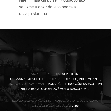
Nije ni mala cifra vise... Pogotovo ako
se uzme u obzir da je to podrska
razvoju startupa...
STARTIT JE PROJEKAT
NEPROFITNE
ORGANIZACIJE SEE ICT
KOJA KROZ
EDUKACIJU, INFORMISANJE,
MOTIVACIJU I POVEZIVANJE
PODSTIČE TEHNOLOŠKI RAZVOJ I TIME
KREIRA BOLJE USLOVE ZA ŽIVOT U NAŠOJ ZEMLJI.
Ukoliko te zanima više o ovom i drugim projektima koje radimo,
možeš pogledati više detalja
ovde
.