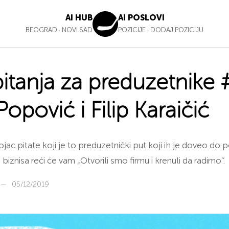
AI HUB
AI POSLOVI
BEOGRAD
·
NOVI SAD
POZICIJE
·
DODAJ POZICIJU
pitanja za preduzetnike 
opović i Filip Karaičić
jac pitate koji je to preduzetnički put koji ih je doveo do 
iznisa reći će vam „Otvorili smo firmu i krenuli da radimo’’.
—
05/12/2019