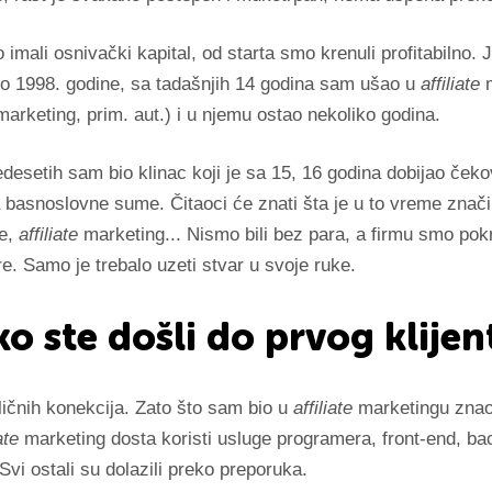
imali osnivački kapital, od starta smo krenuli profitabilno.
uo 1998. godine, sa tadašnjih 14 godina sam ušao u
affiliate
marketing, prim. aut.) i u njemu ostao nekoliko godina.
desetih sam bio klinac koji je sa 15, 16 godina dobijao ček
basnoslovne sume. Čitaoci će znati šta je u to vreme značil
e,
affiliate
marketing... Nismo bili bez para, a firmu smo pok
e. Samo je trebalo uzeti stvar u svoje ruke.
ko ste došli do prvog klijen
ičnih konekcija. Zato što sam bio u
affiliate
marketingu zna
ate
marketing dosta koristi usluge programera, front-end, ba
vi ostali su dolazili preko preporuka.