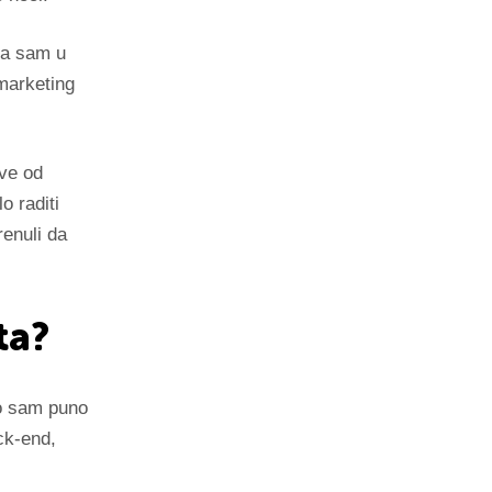
 Ja sam u
marketing
ove od
o raditi
renuli da
ta?
o sam puno
ck-end,