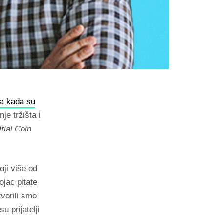
ta kada su
nje tržišta i
itial Coin
ji više od
ojac pitate
vorili smo
u prijatelji