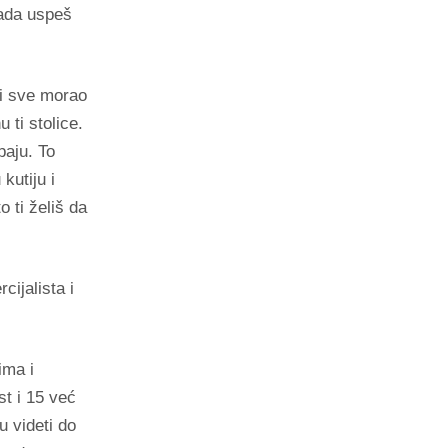
kada uspeš
si sve morao
 ti stolice.
paju. To
kutiju i
 ti želiš da
cijalista i
ima i
t i 15 već
 videti do