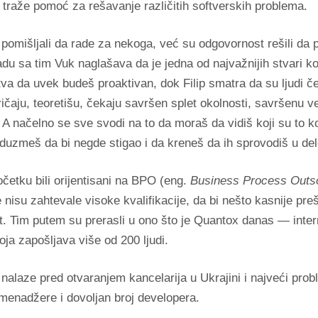
 traže pomoć za rešavanje različitih softverskih problema.
 pomišljali da rade za nekoga, već su odgovornost rešili da
du sa tim Vuk naglašava da je jedna od najvažnijih stvari k
va da uvek budeš proaktivan, dok Filip smatra da su ljudi če
čaju, teoretišu, čekaju savršen splet okolnosti, savršenu v
A načelno se sve svodi na to da moraš da vidiš koji su to ko
duzmeš da bi negde stigao i da kreneš da ih sprovodiš u del
četku bili orijentisani na BPO (eng.
Business Process Outs
e nisu zahtevale visoke kvalifikacije, da bi nešto kasnije preš
. Tim putem su prerasli u ono što je Quantox danas — inter
ja zapošljava više od 200 ljudi.
nalaze pred otvaranjem kancelarija u Ukrajini i najveći prob
menadžere i dovoljan broj developera.