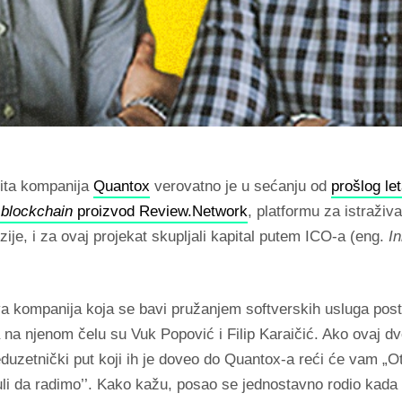
tita kompanija
Quantox
verovatno je u sećanju od
prošlog le
j
blockchain
proizvod Review.Network
, platformu za istraživa
zije, i za ovaj projekat skupljali kapital putem ICO-a (eng.
In
a kompanija koja se bavi pružanjem softverskih usluga posto
 na njenom čelu su Vuk Popović i Filip Karaičić. Ako ovaj dv
reduzetnički put koji ih je doveo do Quantox-a reći će vam
„
Ot
uli da radimo’’. Kako kažu, posao se jednostavno rodio kada s