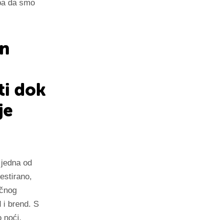
eba da smo
an
ti dok
je
 jedna od
vestirano,
ičnog
 i brend. S
 noći.