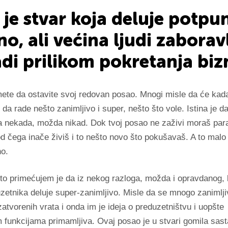
a je stvar koja deluje potpu
no, ali većina ljudi zaborav
adi prilikom pokretanja biz
te da ostavite svoj redovan posao. Mnogi misle da će kad
 da rade nešto zanimljivo i super, nešto što vole. Istina je d
a nekada, možda nikad. Dok tvoj posao ne zaživi moraš para
od čega inače živiš i to nešto novo što pokušavaš. A to malo
no.
to primećujem je da iz nekog razloga, možda i opravdanog, 
etnika deluje super-zanimljivo. Misle da se mnogo zanimljiv
atvorenih vrata i onda im je ideja o preduzetništvu i uopšte
m funkcijama primamljiva. Ovaj posao je u stvari gomila sas