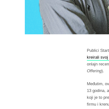
Publici Star
kreirali svo
onlajn recen
Offering
).
Međutim, ov
13 godina, a
koji je to p
firmu i kren