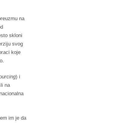
 preuzmu na
od
sto skloni
erziju svog
raci koje
o.
ourcing
) i
li na
nacionalna
lem im je da