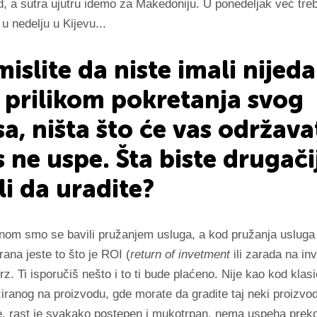
, a sutra ujutru idemo za Makedoniju. U ponedeljak već tr
 u nedelju u Kijevu...
mislite da niste imali nijed
 prilikom pokretanja svog
sa, ništa što će vas održava
s ne uspe. Šta biste drugači
i da uradite?
om smo se bavili pružanjem usluga, a kod pružanja usluga
trana jeste to što je ROI (
return of invetment
ili zarada na in
brz. Ti isporučiš nešto i to ti bude plaćeno. Nije kao kod klas
iranog na proizvodu, gde morate da gradite taj neki proizvod
e, rast je svakako postepen i mukotrpan, nema uspeha preko