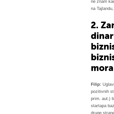
ne znam kad
na Tajlandu,
2. Za
dinar
bizni
bizni
moral
Filip:
Uglavn
pozitivnih s
prim. aut.) 
startapa baz
druge stran