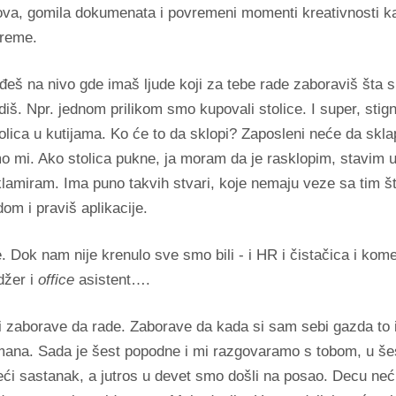
ova, gomila dokumenata i povremeni momenti kreativnosti 
vreme.
đeš na nivo gde imaš ljude koji za tebe rade zaboraviš šta 
diš. Npr. jednom prilikom smo kupovali stolice. I super, stignu
olica u kutijama. Ko će to da sklopi? Zaposleni neće da skla
 mi. Ako stolica pukne, ja moram da je rasklopim, stavim u 
amiram. Ima puno takvih stvari, koje nemaju veze sa tim što
om i praviš aplikacije.
. Dok nam nije krenulo sve smo bili - i HR i čistačica i komer
žer i
office
asistent….
di zaborave da rade. Zaborave da kada si sam sebi gazda to 
 mana. Sada je šest popodne i mi razgovaramo s tobom, u šes
ći sastanak, a jutros u devet smo došli na posao. Decu neću