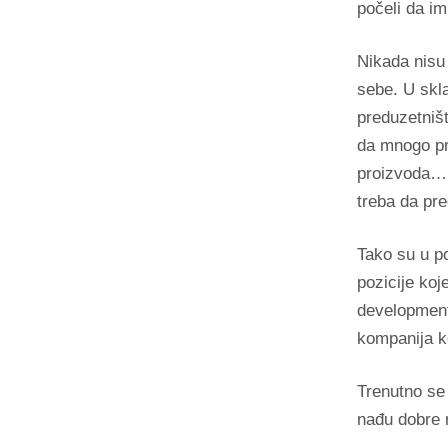
počeli da im
Nikada nisu
sebe. U skla
preduzetništ
da mnogo pri
proizvoda… 
treba da pre
Tako su u po
pozicije koj
development
kompanija ko
Trenutno se 
nađu dobre 