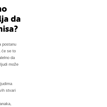
no
lja da
nisa?
a postanu
a će se to
lelno da
 ljudi može
ljudima
ih stvari
tanaka,