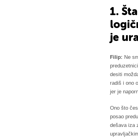
1. Št
logič
je ur
Filip:
Ne sme
preduzetnici
desiti možd
radiš i ono 
jer je napor
Ono što čes
posao preduz
dešava iza z
upravljački