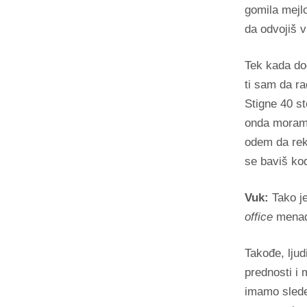
gomila mejl
da odvojiš 
Tek kada do
ti sam da ra
Stigne 40 st
onda moramo
odem da rekl
se baviš kod
Vuk:
Tako je
office
menad
Takođe, lju
prednosti i
imamo slede