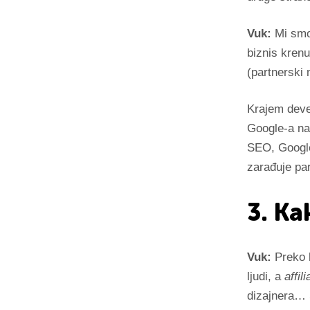
Vuk:
Mi smo 
biznis kren
(partnerski 
Krajem deve
Google-a na 
SEO, Googl
zarađuje par
3. Ka
Vuk:
Preko l
ljudi, a
affili
dizajnera… S