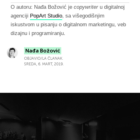
O autoru:
Nađa Božović je
copywriter
u digitalnoj
agenciji
PopArt Studio
, sa višegodišnjim
iskustvom u pisanju o digitalnom marketingu, veb
dizajnu i programiranju.
Nađa Božović
OBJAVIO/LA ČLANAK.
SREDA, 6. MART, 2019.