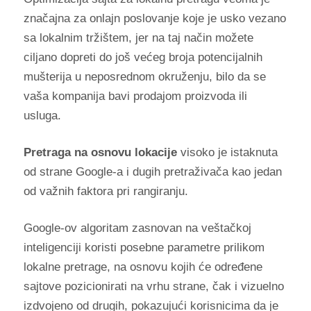
značajna za onlajn poslovanje koje je usko vezano
sa lokalnim tržištem, jer na taj način možete
ciljano dopreti do još većeg broja potencijalnih
mušterija u neposrednom okruženju, bilo da se
vaša kompanija bavi prodajom proizvoda ili
usluga.
Pretraga na osnovu lokacije
visoko je istaknuta
od strane Google-a i dugih pretraživača kao jedan
od važnih faktora pri rangiranju.
Google-ov algoritam zasnovan na veštačkoj
inteligenciji koristi posebne parametre prilikom
lokalne pretrage, na osnovu kojih će određene
sajtove pozicionirati na vrhu strane, čak i vizuelno
izdvojeno od drugih, pokazujući korisnicima da je