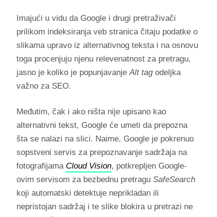
Imajući u vidu da Google i drugi pretraživači
prilikom indeksiranja veb stranica čitaju podatke o
slikama upravo iz alternativnog teksta i na osnovu
toga procenjuju njenu relevenatnost za pretragu,
jasno je koliko je popunjavanje
Alt tag
odeljka
važno za SEO.
Međutim, čak i ako ništa nije upisano kao
alternativni tekst, Google će umeti da prepozna
šta se nalazi na slici. Naime, Google je pokrenuo
sopstveni servis za prepoznavanje sadržaja na
fotografijama
Cloud Vision
, potkrepljen Google-
ovim servisom za bezbednu pretragu
SafeSearch
koji automatski detektuje neprikladan ili
nepristojan sadržaj i te slike blokira u pretrazi ne