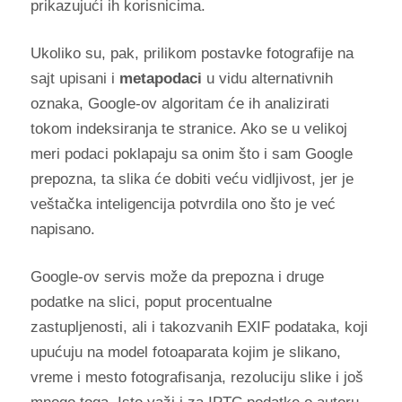
prikazujući ih korisnicima.
Ukoliko su, pak, prilikom postavke fotografije na
sajt upisani i
metapodaci
u vidu alternativnih
oznaka, Google-ov algoritam će ih analizirati
tokom indeksiranja te stranice. Ako se u velikoj
meri podaci poklapaju sa onim što i sam Google
prepozna, ta slika će dobiti veću vidljivost, jer je
veštačka inteligencija potvrdila ono što je već
napisano.
Google-ov servis može da prepozna i druge
podatke na slici, poput procentualne
zastupljenosti, ali i takozvanih EXIF podataka, koji
upućuju na model fotoaparata kojim je slikano,
vreme i mesto fotografisanja, rezoluciju slike i još