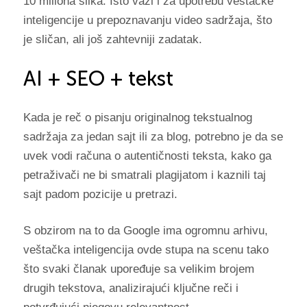
10 miliona slika. Isto važi i za upotrebu veštačke
inteligencije u prepoznavanju video sadržaja, što
je sličan, ali još zahtevniji zadatak.
AI + SEO + tekst
Kada je reč o pisanju originalnog tekstualnog
sadržaja za jedan sajt ili za blog, potrebno je da se
uvek vodi računa o autentičnosti teksta, kako ga
petraživači ne bi smatrali plagijatom i kaznili taj
sajt padom pozicije u pretrazi.
S obzirom na to da Google ima ogromnu arhivu,
veštačka inteligencija ovde stupa na scenu tako
što svaki članak upoređuje sa velikim brojem
drugih tekstova, analizirajući ključne reči i