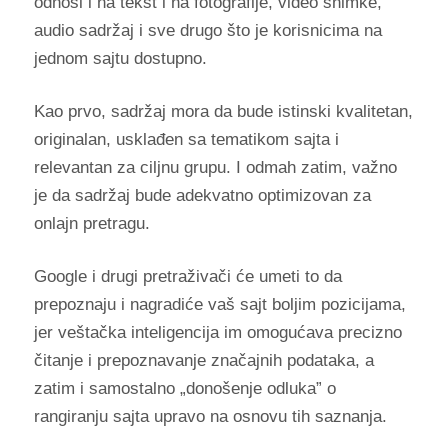
odnosi i na tekst i na fotografije, video snimke,
audio sadržaj i sve drugo što je korisnicima na
jednom sajtu dostupno.
Kao prvo, sadržaj mora da bude istinski kvalitetan,
originalan, usklađen sa tematikom sajta i
relevantan za ciljnu grupu. I odmah zatim, važno
je da sadržaj bude adekvatno optimizovan za
onlajn pretragu.
Google i drugi pretraživači će umeti to da
prepoznaju i nagradiće vaš sajt boljim pozicijama,
jer veštačka inteligencija im omogućava precizno
čitanje i prepoznavanje značajnih podataka, a
zatim i samostalno „donošenje odluka” o
rangiranju sajta upravo na osnovu tih saznanja.