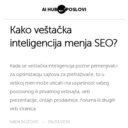
AI HUB
AI POSLOVI
Kako veštačka
inteligencija menja SEO?
Kada se veštačka inteligencija počne primenjivati i
za optimizaciju sajtova za pretraživače, to u
velikoj meri može uticati i na uspešnost vašeg
poslovnog ili privatnog vebsajta, veb
prezentacije, onlajn prodavnice, foruma ili drugih
veb stranica.
NAĐA BOŽOVIĆ
—
06/03/2019