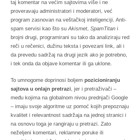
taj komentar na većim sajtovima više i ne
proveravaju administratori i moderatori, već
program zasnovan na veštačkoj inteligenciji. Anti-
spam servisi kao što su
Akismet
,
SpamTitan
i
brojni drugi, programirani su tako da analiziraju red
reči u rečenici, dužinu teksta i povezani link, ali i
da prevedu sadržaj na drugi jezik ako je potrebno,
i tek onda da objave komentar ili ga uklone.
To umnogome doprinosi boljem
pozicioniranju
sajtova u onlajn pretrazi
, jer i pretraživači –
među kojima na globalnom nivou prednjači Google
– imaju svoje algoritme uz pomoć kojih prepoznaju
kvalitet i relevantnost sadržaja na jednoj stranici i
na osnovu toga je rangiraju u pretrazi. Zato
neželjeni komentari, reklamne poruke ili