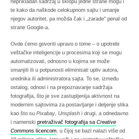
neprikladan sadržaj u sklopu jedne strane mogu i
te kako da naškode celokupnom sajtu i umanje
njegov autoritet, pa možda čak i „zarade” penal od
strane Google-a.
Ovde ćemo govoriti upravo o tome – o upotrebi
veštačke inteligencije u procesima koji se mogu
automatizovati, odnosno u kojima se može
smanjiti ili u potpunosti eliminisati upliv autora,
urednika ili administratora sajta. To se, između
ostalog, odnosi i na prepoznavanje sadržaja
fotografija, što je sve zastupljenija aktivnost na
modernim sajtovima za postavljanje i deljenje slika
kao što su
Pixabay
,
Unsplash
i drugi, a odnedavno
i namenski
pretraživač fotografija sa
Creative
Commons
licencom
, u čijoj se bazi nalazi više od