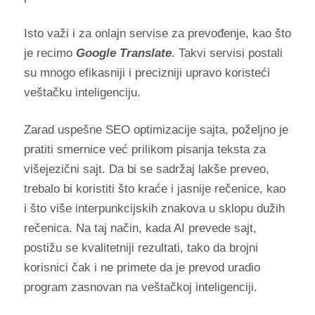
Isto važi i za onlajn servise za prevođenje, kao što
je recimo
Google Translate
. Takvi servisi postali
su mnogo efikasniji i precizniji upravo koristeći
veštačku inteligenciju.
Zarad uspešne SEO optimizacije sajta, poželjno je
pratiti smernice već prilikom pisanja teksta za
višejezični sajt. Da bi se sadržaj lakše preveo,
trebalo bi koristiti što kraće i jasnije rečenice, kao
i što više interpunkcijskih znakova u sklopu dužih
rečenica. Na taj način, kada AI prevede sajt,
postižu se kvalitetniji rezultati, tako da brojni
korisnici čak i ne primete da je prevod uradio
program zasnovan na veštačkoj inteligenciji.