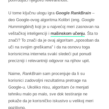
potvrđujući njegovu relevantnost.
U tome ključnu ulogu igra
Google RankBrain
–
deo Google-ovog algoritma Kolibri (eng.
Google
Hummingbird
) koji je u najvećoj meri zasnovan na
veštačkoj inteligenciji i
mašinskom učenju
. Šta to
znači? To znači da je ovaj algoritam „sposoban da
uči na svojim greškama” i da na osnovu toga
korisnicima interneta svaki sledeći put ponudi
precizniji i relevantniji odgovor na njihov upit.
Naime,
RankBrain
sam procenjuje da li su
korisnici zadovoljni rezultatima pretrage na
Google-u. Ukoliko nisu, algoritam će menjati
tehniku malo po malo, sve dok testiranje ne
pokaže da je korisničko iskustvo u velikoj meri
pozitivno.