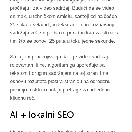
pročitaju i za video sadržaj. Budući da se video
snimak, u tehničkom smislu, sastoji od najčešće
25 slika u sekundi, indeksiranje i prepoznavanje
sadržaja vrši se po istom principu kao za slike, s
tim što se ponovi 25 puta u toku jedne sekunde.
Sa ciljem procenjivanja da li je video sadržaj
relevantan ili ne, algoritam ga upoređuje sa
tekstom i drugim sadržajem na toj strani i na
osnovu rezultata plasira stranicu na određenu
poziciju u sklopu onlajn pretrage za određenu
ključnu reč.
AI + lokalni SEO
Optimizacija sajta za lokalnu pretragu veoma je