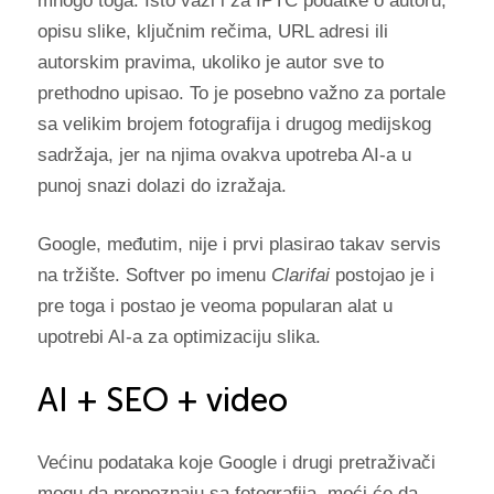
mnogo toga. Isto važi i za IPTC podatke o autoru,
opisu slike, ključnim rečima, URL adresi ili
autorskim pravima, ukoliko je autor sve to
prethodno upisao. To je posebno važno za portale
sa velikim brojem fotografija i drugog medijskog
sadržaja, jer na njima ovakva upotreba AI-a u
punoj snazi dolazi do izražaja.
Google, međutim, nije i prvi plasirao takav servis
na tržište. Softver po imenu
Clarifai
postojao je i
pre toga i postao je veoma popularan alat u
upotrebi AI-a za optimizaciju slika.
AI + SEO + video
Većinu podataka koje Google i drugi pretraživači
mogu da prepoznaju sa fotografija, moći će da