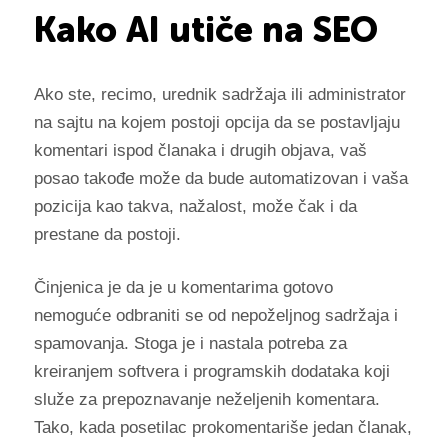
Kako AI utiče na SEO
Ako ste, recimo, urednik sadržaja ili administrator
na sajtu na kojem postoji opcija da se postavljaju
komentari ispod članaka i drugih objava, vaš
posao takođe može da bude automatizovan i vaša
pozicija kao takva, nažalost, može čak i da
prestane da postoji.
Činjenica je da je u komentarima gotovo
nemoguće odbraniti se od nepoželjnog sadržaja i
spamovanja. Stoga je i nastala potreba za
kreiranjem softvera i programskih dodataka koji
služe za prepoznavanje neželjenih komentara.
Tako, kada posetilac prokomentariše jedan članak,