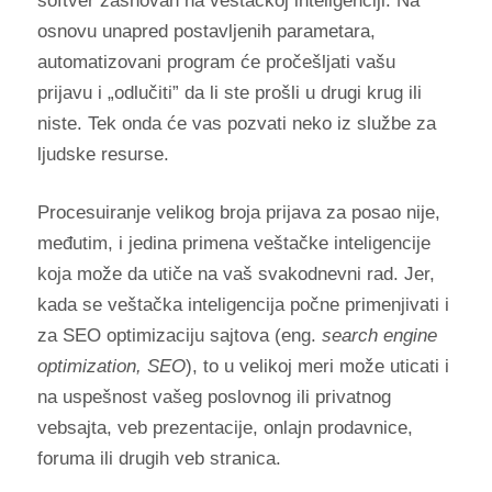
softver zasnovan na veštačkoj inteligenciji. Na
osnovu unapred postavljenih parametara,
automatizovani program će pročešljati vašu
prijavu i „odlučiti” da li ste prošli u drugi krug ili
niste. Tek onda će vas pozvati neko iz službe za
ljudske resurse.
Procesuiranje velikog broja prijava za posao nije,
međutim, i jedina primena veštačke inteligencije
koja može da utiče na vaš svakodnevni rad. Jer,
kada se veštačka inteligencija počne primenjivati i
za SEO optimizaciju sajtova (eng.
search engine
optimization, SEO
), to u velikoj meri može uticati i
na uspešnost vašeg poslovnog ili privatnog
vebsajta, veb prezentacije, onlajn prodavnice,
foruma ili drugih veb stranica.