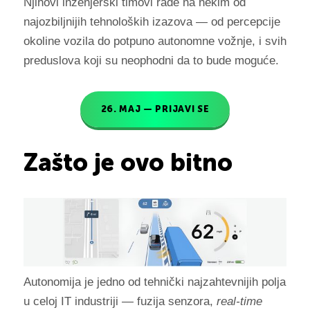
Njihovi inženjerski timovi rade na nekim od
najozbiljnijih tehnoloških izazova — od percepcije
okoline vozila do potpuno autonomne vožnje, i svih
preduslova koji su neophodni da to bude moguće.
26. MAJ — PRIJAVI SE
Zašto je ovo bitno
Autonomija je jedno od tehnički najzahtevnijih polja
u celoj IT industriji — fuzija senzora,
real-time