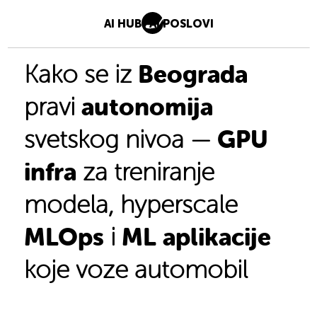
AI HUB
AI POSLOVI
Beograda
Kako se iz
autonomija
pravi
GPU
svetskog nivoa —
infra
za treniranje
modela, hyperscale
MLOps
ML aplikacije
i
koje voze automobil