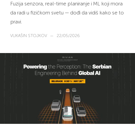
Fuzija senzora, real-time planiranje i ML koji mora
da radi u fizičkom svetu — dođi da vidiš kako se to
pravi.
VUKAŠIN STOJKOV
—
22/05/2026