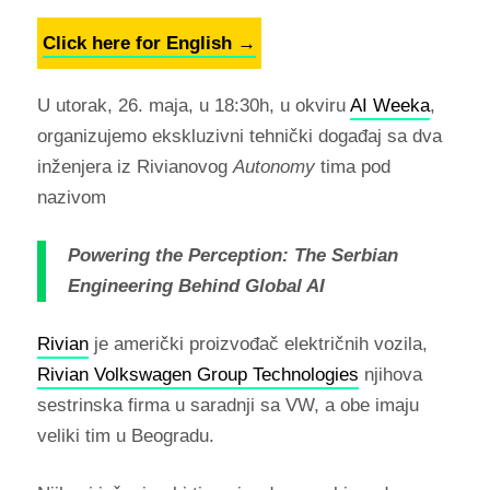
Click here for English →
U utorak, 26. maja, u 18:30h, u okviru
AI Weeka
,
organizujemo ekskluzivni tehnički događaj sa dva
inženjera iz Rivianovog
Autonomy
tima pod
nazivom
Powering the Perception: The Serbian
Engineering Behind Global AI
Rivian
je američki proizvođač električnih vozila,
Rivian Volkswagen Group Technologies
njihova
sestrinska firma u saradnji sa VW, a obe imaju
veliki tim u Beogradu.