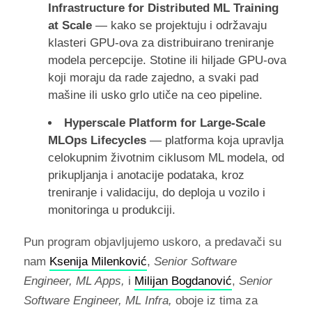
Infrastructure for Distributed ML Training
at Scale
— kako se projektuju i održavaju
klasteri GPU-ova za distribuirano treniranje
modela percepcije. Stotine ili hiljade GPU-ova
koji moraju da rade zajedno, a svaki pad
mašine ili usko grlo utiče na ceo pipeline.
Hyperscale Platform for Large-Scale
MLOps Lifecycles
— platforma koja upravlja
celokupnim životnim ciklusom ML modela, od
prikupljanja i anotacije podataka, kroz
treniranje i validaciju, do deploja u vozilo i
monitoringa u produkciji.
Pun program objavljujemo uskoro, a predavači su
nam
Ksenija Milenković
,
Senior Software
Engineer, ML Apps,
i
Milijan Bogdanović
,
Senior
Software Engineer, ML Infra,
oboje iz tima za