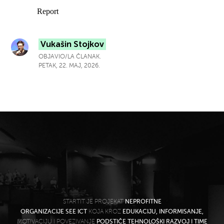
Vukašin Stojkov
OBJAVIO/LA ČLANAK.
PETAK, 22. MAJ, 2026.
STARTIT JE PROJEKAT
NEPROFITNE
ORGANIZACIJE SEE ICT
KOJA KROZ
EDUKACIJU, INFORMISANJE,
MOTIVACIJU I POVEZIVANJE
PODSTIČE TEHNOLOŠKI RAZVOJ I TIME