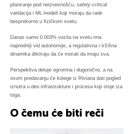
planiranje pod neizvesnošću,
safety-critical
validacija i ML modeli koji moraju da rade
besprekorno u fizičkom svetu.
Danas samo 0.003% vozila na svetu ima
napredniji vid autonomije, a regulativna i tržišna
dinamika diktiraju da će morati da imaju sva.
Perspektiva deluje ogromna i dugoročno, a na
ovom predavanju će kolege iz Riviana dati pogled
iznutra u deo infrastrukture i procesa koji stoje iza
toga.
O čemu će biti reči