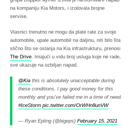
na kompaniju Kia Motors, i izolovala brojne
servise.
Vlasnici trenutno ne mogu da plate rate za svoje
automobile, upale automobil na daljinu, niti bilo šta
slično što se oslanja na Kia infrastrukturu, prenosi
The Drive
. Imajući u vidu broj usluga koje ne rade,
sve ukazuje na ozbiljan napad.
@Kia
this is absolutely unacceptable during
these conditions. I pay good money for this
monthly and you’ve failed me in a time of need.
#IceStorm
pic.twitter.com/OrWHn8unVW
— Ryan Epling (@bigeps)
February 15, 2021