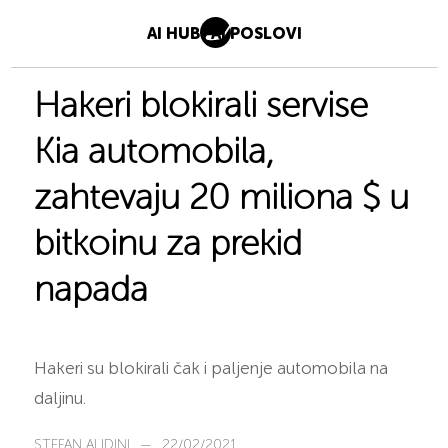
AI HUB
AI POSLOVI
Hakeri blokirali servise
Kia automobila,
zahtevaju 20 miliona $ u
bitkoinu za prekid
napada
Hakeri su blokirali čak i paljenje automobila na
daljinu.
STEFAN ALIDINI
—
22/02/2021