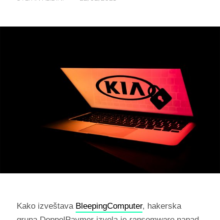
Kako izveštava
BleepingComputer
, hakerska
grupa DoppelPaymer izvela je
ransomware
napad