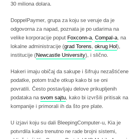
30 miliona dolara.
DoppelPaymer, grupa za koju se veruje da je
odgovorna za napad, poznata je po udarima na
velike korporacije poput
Foxconn-a
,
Compal-a
, na
lokalne administracije (
grad Torens
,
okrug Hol
),
institucije (
Newcastle University
), i slično.
Hakeri imaju običaj da sakupe i šifruju nezaštićene
podatke, potom traže otkup kako bi se oni
povratili. Često postavljaju delove prikupljenih
podataka na
svom sajtu
, kako bi izvršili pritisak na
kompanije i primorali ih da što pre plate.
U izjavi koju su dali BleepingComputer-u, Kia je
potvrdila kako trenutno ne rade brojni sistemi,