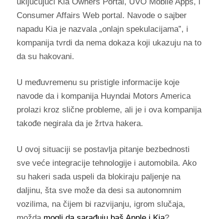
uključujući Kia Owners Portal, UVO Mobile Apps, i
Consumer Affairs Web portal. Navode o sajber
napadu Kia je nazvala „onlajn spekulacijama”, i
kompanija tvrdi da nema dokaza koji ukazuju na to
da su hakovani.
U međuvremenu su pristigle informacije koje
navode da i kompanija Huyndai Motors America
prolazi kroz slične probleme, ali je i ova kompanija
takođe negirala da je žrtva hakera.
U ovoj situaciji se postavlja pitanje bezbednosti
sve veće integracije tehnologije i automobila. Ako
su hakeri sada uspeli da blokiraju paljenje na
daljinu, šta sve može da desi sa autonomnim
vozilima, na čijem bi razvijanju, igrom slučaja,
možda
mogli da sarađuju baš Apple i Kia
?