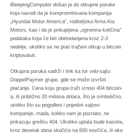
BleepingComputer došao je do otkupne poruke
koja navodi da je kompromitovana kompanija
„Hyundai Motor America”, roditeljska firma Kia
Motors, kao i da je prikupljena „ogromna količina”
podataka koja će biti obelodanjena kroz 2-3
nedelje, ukoliko se ne plati traženi otkup u bitcoin
kriptovaluti.
Otkupna poruka sadrži i link ka tor veb-sajtu
DoppelPaymer grupe, gde se može izvršiti
plaćanje. Cena koju grupa traži iznosi 404 bitcoin-
a, ili približno 20 miliona dolara, što je simbolično,
utoliko što su pogođeni i pojedini sajtovi
kompanije, mada, koliko nam je poznato, ne
prikazuju grešku 404. Ukoliko uplata bude kasnila,
kroz desetak dana skočiće na 600 novčića, ili oko