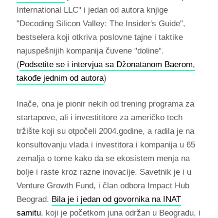
International LLC" i jedan od autora knjige
"Decoding Silicon Valley: The Insider's Guide",
bestselera koji otkriva poslovne tajne i taktike
najuspešnijih kompanija čuvene "doline".
(
Podsetite se i intervjua sa Džonatanom Baerom,
takođe jednim od autora
)
Inače, ona je pionir nekih od trening programa za
startapove, ali i investititore za američko tech
tržište koji su otpočeli 2004.godine, a radila je na
konsultovanju vlada i investitora i kompanija u 65
zemalja o tome kako da se ekosistem menja na
bolje i raste kroz razne inovacije. Savetnik je i u
Venture Growth Fund, i član odbora Impact Hub
Beograd.
Bila je i jedan od govornika na INAT
samitu
, koji je početkom juna održan u Beogradu, i