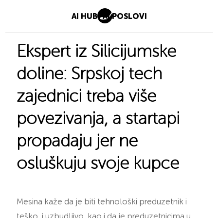
AI HUB
AI POSLOVI
Ekspert iz Silicijumske
doline: Srpskoj tech
zajednici treba više
povezivanja, a startapi
propadaju jer ne
osluškuju svoje kupce
Mesina kaže da je biti tehnološki preduzetnik i
teško, i uzbudljivo, kao i da je preduzetnicima u