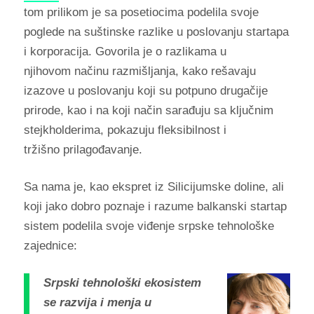
tom prilikom je sa posetiocima podelila svoje
poglede na suštinske razlike u poslovanju startapa
i korporacija. Govorila je o razlikama u
njihovom načinu razmišljanja, kako rešavaju
izazove u poslovanju koji su potpuno drugačije
prirode, kao i na koji način sarađuju sa ključnim
stejkholderima, pokazuju fleksibilnost i
tržišno prilagođavanje.
Sa nama je, kao ekspret iz Silicijumske doline, ali
koji jako dobro poznaje i razume balkanski startap
sistem podelila svoje viđenje srpske tehnološke
zajednice:
Srpski tehnološki ekosistem
se razvija i menja u