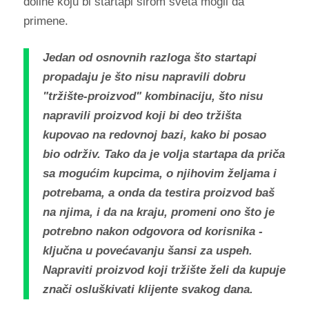
doline koju bi startapi širom sveta mogli da
primene.
Jedan od osnovnih razloga što startapi
propadaju je što nisu napravili dobru
"tržište-proizvod" kombinaciju, što nisu
napravili proizvod koji bi deo tržišta
kupovao na redovnoj bazi, kako bi posao
bio održiv. Tako da je volja startapa da priča
sa mogućim kupcima, o njihovim željama i
potrebama, a onda da testira proizvod baš
na njima, i da na kraju, promeni ono što je
potrebno nakon odgovora od korisnika -
ključna u povećavanju šansi za uspeh.
Napraviti proizvod koji tržište želi da kupuje
znači osluškivati klijente svakog dana.