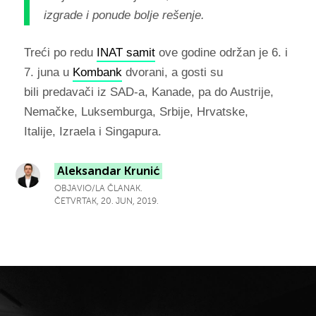
izgrade i ponude bolje rešenje.
Treći po redu
INAT samit
ove godine održan je 6. i
7. juna u
Kombank
dvorani, a gosti su
bili predavači iz SAD-a, Kanade, pa do Austrije,
Nemačke, Luksemburga, Srbije, Hrvatske,
Italije, Izraela i Singapura.
Aleksandar Krunić
OBJAVIO/LA ČLANAK.
ČETVRTAK, 20. JUN, 2019.