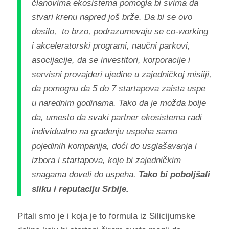
članovima ekosistema pomogla bi svima da
stvari krenu napred još brže. Da bi se ovo
desilo, to brzo, podrazumevaju se co-working
i akceleratorski programi, naučni parkovi,
asocijacije, da se investitori, korporacije i
servisni provajderi ujedine u zajedničkoj misiiji,
da pomognu da 5 do 7 startapova zaista uspe
u narednim godinama. Tako da je možda bolje
da, umesto da svaki partner ekosistema radi
individualno na građenju uspeha samo
pojedinih kompanija, doći do usglašavanja i
izbora i startapova, koje bi zajedničkim
snagama doveli do uspeha.
Tako bi poboljšali
sliku i reputaciju Srbije.
Pitali smo je i koja je to formula iz Silicijumske