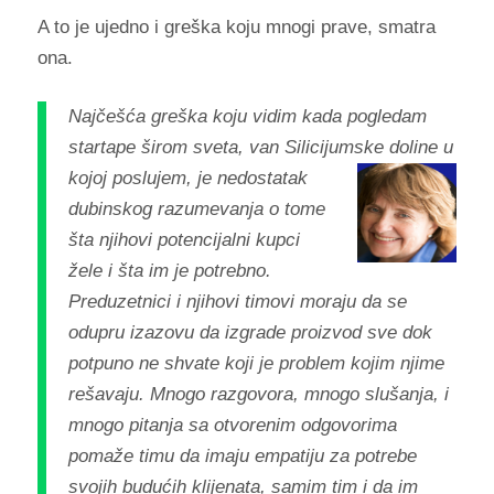
A to je ujedno i greška koju mnogi prave, smatra
ona.
Najčešća greška koju vidim kada pogledam
startape širom sveta, van Silicijumske doline u
kojoj poslujem, je
nedostatak
dubinskog razumevanja o tome
šta njihovi potencijalni kupci
žele i šta im je potrebno.
Preduzetnici i njihovi timovi moraju da se
odupru izazovu da izgrade proizvod sve dok
potpuno ne shvate koji je problem kojim njime
rešavaju. Mnogo razgovora, mnogo slušanja, i
mnogo pitanja sa otvorenim odgovorima
pomaže timu da imaju empatiju za potrebe
svojih budućih klijenata, samim tim i da im