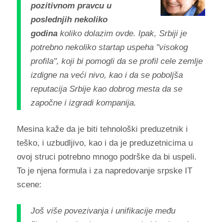
pozitivnom pravcu u
poslednjih nekoliko
godina
koliko dolazim ovde. Ipak, Srbiji je
potrebno nekoliko startap uspeha "visokog
profila", koji bi pomogli da se profil cele zemlje
izdigne na veći nivo, kao i da se poboljša
reputacija Srbije kao dobrog mesta da se
započne i izgradi kompanija.
Mesina kaže da je biti tehnološki preduzetnik i
teško, i uzbudljivo, kao i da je preduzetnicima u
ovoj struci potrebno mnogo podrške da bi uspeli.
To je njena formula i za napredovanje srpske IT
scene:
Još više povezivanja i unifikacije među