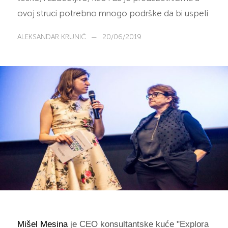
ovoj struci potrebno mnogo podrške da bi uspeli
ALEKSANDAR KRUNIĆ
—
20/06/2019
Mišel Mesina
je CEO konsultantske kuće "Explora