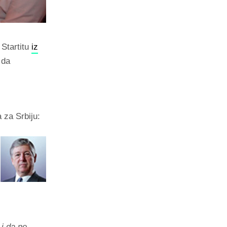
 Startitu
iz
 da
 za Srbiju:
 i da ne