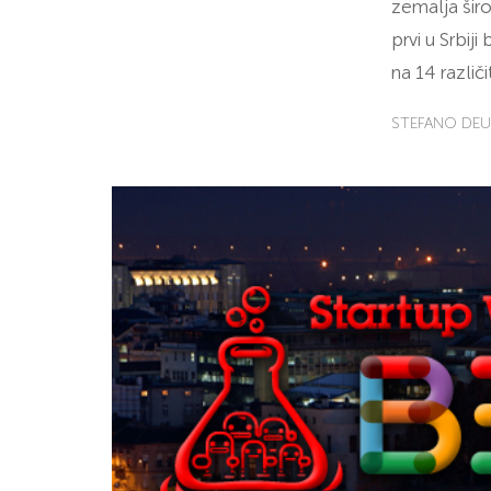
zemalja šir
prvi u Srbij
na 14 različ
STEFANO DEU