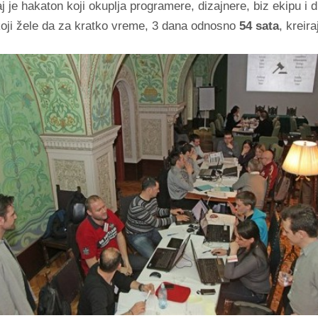
 je hakaton koji okuplja programere, dizajnere, biz ekipu i 
koji žele da za kratko vreme, 3 dana odnosno
54 sata
, kreira