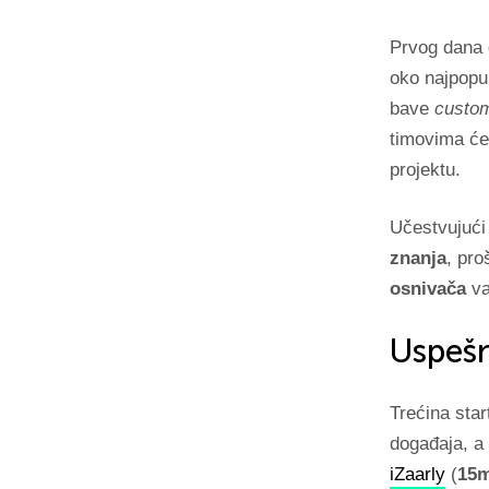
Prvog dana 
oko najpopul
bave
custo
timovima će 
projektu.
Učestvujući
znanja
, pro
osnivača
va
Uspeš
Trećina sta
događaja, a
iZaarly
(
15