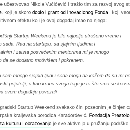
e učestvovao Nikola Vučićević i tražio tim za razvoj svog s
e
, koji je skoro
dobio i grant od Inovacionog Fonda
i koji ve
itivnom efektu koji je ovaj događaj imao na njega:
dišnji Startup Weekend je bilo najbolje utrošeno vreme i
 sada. Rad na startapu, sa sjajnim ljudima i
alnim i zaista posvećenim mentorima mi je mnogo
 da se dodatno motivišem i pokrenem.
sam mnogo sjajnih ljudi i sada mogu da kažem da su mi nek
liski prijatelji, a kao kruna svega toga je to što smo se koosn
na ovom događaju povezali
gradski Startup Weekend svakako čini posebnim je činjenic
srpska kraljevska porodica Karađorđević.
Fondacija Prestolo
za kulturu i obrazovanje
je sve aktivnija u pružanju podršk