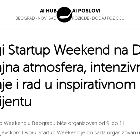
AI HUB
AI POSLOVI
BEOGRAD
·
NOVI SAD
POZICIJE
·
DODAJ POZICIJU
i Startup Weekend na 
ajna atmosfera, intenziv
je i rad u inspirativnom
jentu
up Weekend u Beogradu biće organizovan od 9. do 11.
ljevskom Dvoru. Startup Weekend je do sada organizovan 