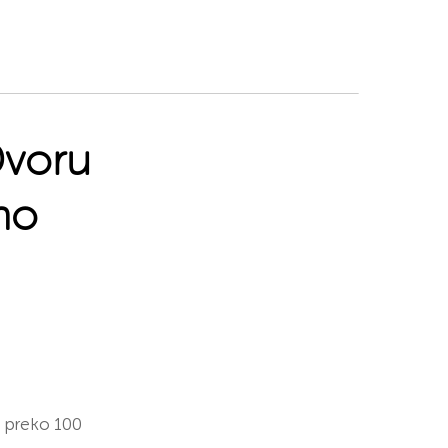
Dvoru
no
u preko 100