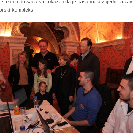
sistemu i do sada su pokazali da je naša mala zajednica zai
orski kompleks.