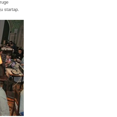
druge
ju startap.