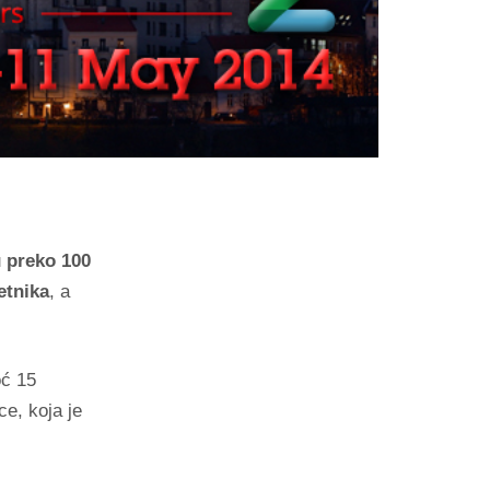
u
preko 100
etnika
, a
oć 15
ce, koja je