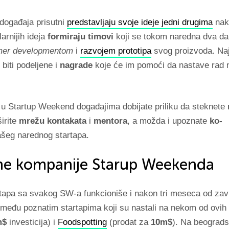
događaja prisutni
predstavljaju svoje ideje jedni drugima
nak
arnijih ideja
formiraju timovi
koji se tokom naredna dva d
mer developmentom
i
razvojem prototipa
svog proizvoda. Naj
biti podeljene i
nagrade
koje će im pomoći da nastave rad
 u Startup Weekend događajima dobijate priliku da steknete
širite
mrežu kontakata
i
mentora
, a možda i upoznate
ko-
šeg narednog startapa.
ne kompanije Starup Weekenda
rtapa sa svakog SW-a funkcioniše i nakon tri meseca od zav
 među poznatim startapima koji su nastali na nekom od ovih
m$
investicija) i
Foodspotting
(prodat za
10m$
). Na beograd