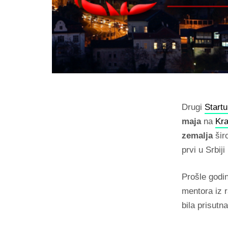
Drugi
Start
maja
na
Kr
zemalja
šir
prvi u Srbij
Prošle godin
mentora iz r
bila prisutn