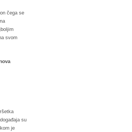
on čega se
ana
boljim
 na svom
nova
ršetka
 događaja su
skom je