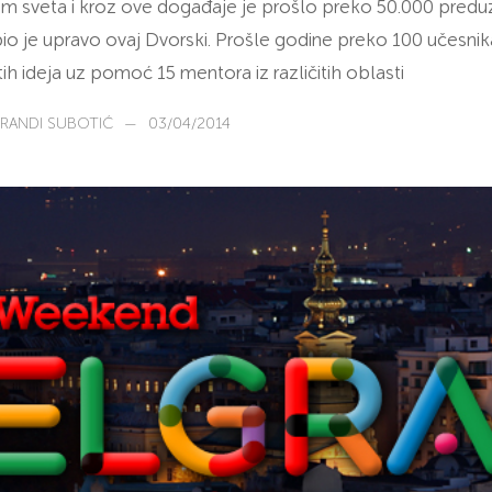
om sveta i kroz ove događaje je prošlo preko 50.000 preduz
i bio je upravo ovaj Dvorski. Prošle godine preko 100 učesnika
itih ideja uz pomoć 15 mentora iz različitih oblasti
RANDI SUBOTIĆ
—
03/04/2014