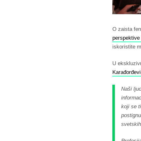
O zaista fen
perspektive
iskoristite
U ekskluzivn
Karađorđevi
Naši lju
informac
koji se 
postignu
svetskih
Profesija