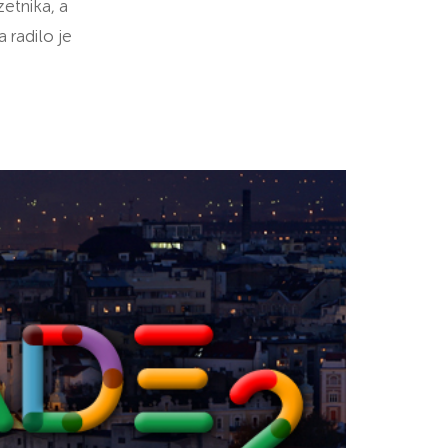
etnika, a
 radilo je