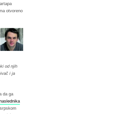
tartapa
oma otvoreno
i od njih
ivač i ja
a da ga
naslednika
e srpskom