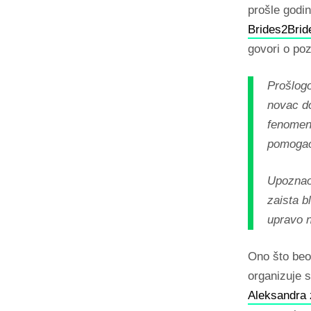
prošle godin
Brides2Brid
govori o poz
Prošlogo
novac do
fenomen
pomogao
Upoznao 
zaista b
upravo 
Ono što beo
organizuje 
Aleksandra 