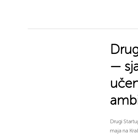
Drug
— sj
učen
ambi
Drugi Start
maja na Kra