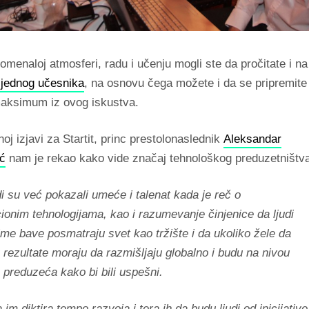
omenaloj atmosferi, radu i učenju mogli ste da pročitate i na
 jednog učesnika
, na osnovu čega možete i da se pripremite
 maksimum iz ovog iskustva.
oj izjavi za Startit, princ prestolonaslednik
Aleksandar
ć
nam je rekao kako vide značaj tehnološkog preduzetništva
di su već pokazali umeće i talenat kada je reč o
ionim tehnologijama, kao i razumevanje činjenice da ljudi
time bave posmatraju svet kao tržište i da ukoliko žele da
 rezultate moraju da razmišljaju globalno i budu na nivou
 preduzeća kako bi bili uspešni.
 im diktira tempo razvoja i tera ih da budu ljudi od inicijative