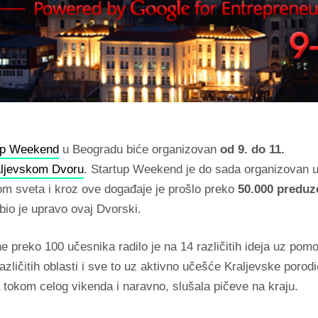
up Weekend
u Beogradu biće organizovan
od 9. do 11.
aljevskom Dvoru
. Startup Weekend je do sada organizovan 
om sveta i kroz ove događaje je prošlo preko
50.000 preduz
i bio je upravo ovaj Dvorski.
e preko 100 učesnika radilo je na 14 različitih ideja uz pom
azličitih oblasti i sve to uz aktivno učešće Kraljevske porodi
a tokom celog vikenda i naravno, slušala pičeve na kraju.