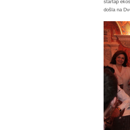
startap eko
došla na Dv