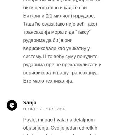
бити неопходно и кад се сви
Биткоини (21 милион) изрударе.
Тада ће свака (ако није већ тако)
трансакција морати да "таксу"
рударима да би је они
верификовали као уникатну у
систему. Што већу суму понудите
рударима пре ће прекалкулисати и
верификовати вашу трансакцију.
Ето мало техникалија.
Sanja
UTORAK, 25. MART, 2014.
Pavle, mnogo hvala na detaljnom
objasnjenju. Ovo je jedan od retkih