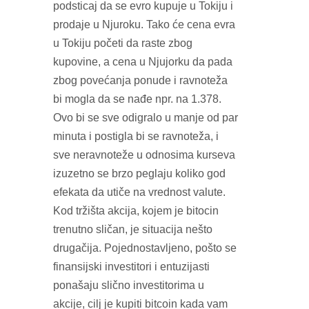
podsticaj da se evro kupuje u Tokiju i
prodaje u Njuroku. Tako će cena evra
u Tokiju početi da raste zbog
kupovine, a cena u Njujorku da pada
zbog povećanja ponude i ravnoteža
bi mogla da se nađe npr. na 1.378.
Ovo bi se sve odigralo u manje od par
minuta i postigla bi se ravnoteža, i
sve neravnoteže u odnosima kurseva
izuzetno se brzo peglaju koliko god
efekata da utiče na vrednost valute.
Kod tržišta akcija, kojem je bitocin
trenutno sličan, je situacija nešto
drugačija. Pojednostavljeno, pošto se
finansijski investitori i entuzijasti
ponašaju slično investitorima u
akcije, cilj je kupiti bitcoin kada vam