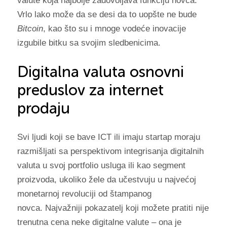
valute koja najbolje zadovoljava funkciju novca.
Vrlo lako može da se desi da to uopšte ne bude
Bitcoin
, kao što su i mnoge vodeće inovacije
izgubile bitku sa svojim sledbenicima.
Digitalna valuta osnovni
preduslov za internet
prodaju
Svi ljudi koji se bave ICT ili imaju startap moraju
razmišljati sa perspektivom integrisanja digitalnih
valuta u svoj portfolio usluga ili kao segment
proizvoda, ukoliko žele da učestvuju u najvećoj
monetarnoj revoluciji od štampanog
novca. Najvažniji pokazatelj koji možete pratiti nije
trenutna cena neke digitalne valute – ona je