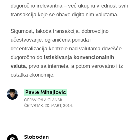
dugoročno irelevantna – već ukupnu vrednost svih
transakcija koje se obave digitalnim valutama.
Sigurnost, lakoća transakcija, dobrovoljno
učestvovanje, ograničena ponuda i
decentralizacija kontrole nad valutama dovešće
dugoročno do
istiskivanja konvencionalnih
valuta
, prvo sa interneta, a potom verovatno i iz
ostatka ekonomije.
Pavle Mihajlovic
OBJAVIO/LA ČLANAK.
ČETVRTAK, 20. MART, 2014.
Slobodan