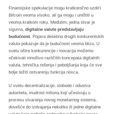
Finansijske spekulacije mogu kratkoročno uzdići
Bitcoin
veoma visoko, ali ga mogu i uništiti u
veoma kratkom roku. Međutim, jedna stvar je
sigurna,
digitalne valute predstavljaju
budućnost
. Pojava desetina drugih konkurentskih
valuta pokazuje da je budućnost veoma blizu. U
svetu oštre konkurencije i inovacija možemo
očekivati mnoštvo različitih koncepata digitalnih
valuta, tehnička rešenja i poboljšanja koja će sve
bolje težiti ostvarenju funkcija novca.
U svetu decentralizacije, slobode i odustva
autoriteta, mudrost miliona koji učestvuju u
procesu stvaranja novog monetarnog sistema,
dovešće do izdvajanja nekoliko ili jedne digitalne