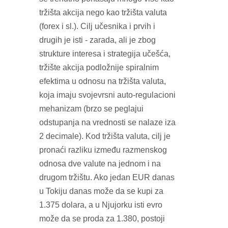
tržišta akcija nego kao tržišta valuta
(forex i sl.). Cilj učesnika i prvih i
drugih je isti - zarada, ali je zbog
strukture interesa i strategija učešća,
tržište akcija podložnije spiralnim
efektima u odnosu na tržišta valuta,
koja imaju svojevrsni auto-regulacioni
mehanizam (brzo se peglajui
odstupanja na vrednosti se nalaze iza
2 decimale). Kod tržišta valuta, cilj je
pronaći razliku između razmenskog
odnosa dve valute na jednom i na
drugom tržištu. Ako jedan EUR danas
u Tokiju danas može da se kupi za
1.375 dolara, a u Njujorku isti evro
može da se proda za 1.380, postoji