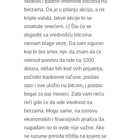
skokovi i padovi vrednosti bitcoina na
berzama. Da je u pitanju akcija, a ne
kripto-valuta, takve akcije bi se
smatrale smećem. c) Šta će se
dogoditi sa vrednošću bitcoina
nemam blage veze. Da sam siguran
koji bi bio smer, npr. da znam da će
vrenost ponovo da ode na 1000
dolara, otišao bih kod svih prijatelja,
počistio bankovne račune, prodao
stan i sve uložio na bitcoin, i postao
bogat za par meseci. Zato vam neću
reći gde će da ode vrednost na
berzama. Mogu samo, na osnovu
ekonomskih i finansijskih analiza da
nagađam no to ovde nije važno. Ako
se razume priroda tržišta na kojem se