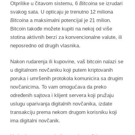
Otprilike u čitavom sistemu, 6
Bitcoina
se izrudari
svakog sata. U opticaju je trenutno 12 miliona
Bitcoina
a maksimalni potencijal je 21 milion.
Bitcoin takođe možete kupiti na nekoj od više
stotina aktivnih berzi za konvencionalne valute, ili
neposredno od drugih vlasnika.
Nakon rudarenja ili kupovine, vaš bitcoin nalazi se
u digitalnom novčaniku koji putem kriptovanih
poruka i umršenih protokola komunicira sa drugim
novčanicima. To vam omogućava da preko
određenih sajtova i klijent servera koji pružaju
uslugu uparivanja digitalnih novčanika, izdate
transakciju prema nekom drugom korisniku koji
ima digitalni novčanik.