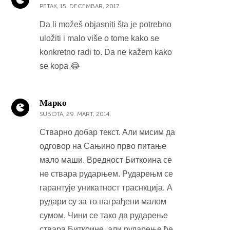
PETAK, 15. DECEMBAR, 2017.
Da li možeš objasniti šta je potrebno
uložiti i malo više o tome kako se
konkretno radi to. Da ne kažem kako
se kopa 😂
Марко
SUBOTA, 29. MART, 2014.
Стварно добар текст. Али мисим да
одговор на Сањино прво питање
мало маши. Вредност Биткоина се
не ствара рударњем. Рударењм се
гарантује уникатност траснкција. А
рудари су за то награђени малом
сумом. Чини се тако да рударење
ствара Биткоине, али рударење ће