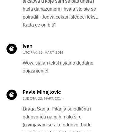
tekstova u koje sam se bas unela i
htela da razumem i hvala sto ste se
potrudili. Jedva cekam sledeci tekst.
Kada ce on biti?
ivan
UTORAK, 25. MART, 2014.
Wow, sjajan tekst i sjajno dodatno
objašnjenje!
Pavle Mihajlovic
SUBOTA, 22. MART, 2014.
Draga Sanja, Pitanja su odlična i
odgovoriću na njih malo šire
(izvinjavam se ako odgovor bude