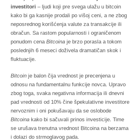
investitori
– ljudi koji pre svega ulažu u bitcoin
kako bi ga kasnije prodali po višoj ceni, a ne zbog
neposrednog korišćenja valute za transakcije ili
obračun. Sa rastom popularnosti i ograničenom
ponudom cena
Bitcoina
je brzo porasla a tokom
poslednjih 6 meseci doživela dramatičan skok i
fluktuacije.
Bitcoin
je balon čija vrednost je precenjena u
odnosu na fundamentalnu funkcije novca. Upravo
zbog toga, svaka negativna informacija ili dnevni
pad vrednosti od 10% čine špekulativne investitore
nervoznim i oni pokušavaju da se oslobode
Bitcoina
kako bi sačuvali prinos investicije. Time
se urušava trenutna vrednost Bitcoina na berzama
i dolazi do strmoglavog pada.