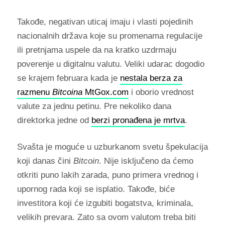
Takođe, negativan uticaj imaju i vlasti pojedinih
nacionalnih država koje su promenama regulacije
ili pretnjama uspele da na kratko uzdrmaju
poverenje u digitalnu valutu. Veliki udarac dogodio
se krajem februara kada je
nestala berza za
razmenu
Bitcoina
MtGox.com
i oborio vrednost
valute za jednu petinu. Pre nekoliko dana
direktorka jedne od
berzi pronađena je mrtva
.
Svašta je moguće u uzburkanom svetu špekulacija
koji danas čini
Bitcoin
. Nije isključeno da ćemo
otkriti puno lakih zarada, puno primera vrednog i
upornog rada koji se isplatio. Takođe, biće
investitora koji će izgubiti bogatstva, kriminala,
velikih prevara. Zato sa ovom valutom treba biti