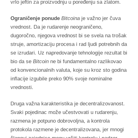
vrlo jeftin za proizvodnju u poređenju sa zlatom.
Ograničenje ponude
Bitcoina
je važno jer čuva
vrednost. Da je rudarenje neograničeno,
dugoročno, njegova vrednost bi se svela na trošak
struje, amortizaciju procesa i rad ljudi potrebnih da
se izrudari. Uz napredovanje tehnologije rezultat bi
bio da se
Bitcoin
ne bi fundamentalno razlikovao
od konvencionalnih valuta, koje su kroz sto godina
inflacije izgubile preko 90% svoje nominalne
vrednosti.
Druga važna karakteristika je decentralizovanost.
Svaki pojedinac može učestvovati u rudarenju,
razmena je potpuno dobrovoljna, a kontrola
protokola razmene je decentralizovana, jer mnogi