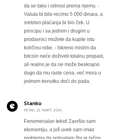
da se tako i odnosi prema njemu. -
Valuta bi bilo recimo 5 000 dinara, a
sretstvo plaćanja bi bio ček. U
principu i sa jednim i drugim u
prodavnici možete da kupite istu
količinu robe. - Iskreno mislim da
bitcoin neće doživeti totalnu propast,
ali realno je da ne može beskrajno
dugo da mu raste cena, već mora u
jednom trenutku doći do pada.
Stanko
PETAK, 21. MART, 2014.
Fenomenalan tekst! Završio sam
ekonomiju, a još uvek sam imao
problema da pohvatam šta je tačno