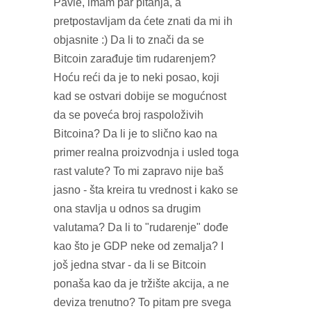
Pavle, imam par pitanja, a
pretpostavljam da ćete znati da mi ih
objasnite :) Da li to znači da se
Bitcoin zarađuje tim rudarenjem?
Hoću reći da je to neki posao, koji
kad se ostvari dobije se mogućnost
da se poveća broj raspoloživih
Bitcoina? Da li je to slično kao na
primer realna proizvodnja i usled toga
rast valute? To mi zapravo nije baš
jasno - šta kreira tu vrednost i kako se
ona stavlja u odnos sa drugim
valutama? Da li to "rudarenje" dođe
kao što je GDP neke od zemalja? I
još jedna stvar - da li se Bitcoin
ponaša kao da je tržište akcija, a ne
deviza trenutno? To pitam pre svega