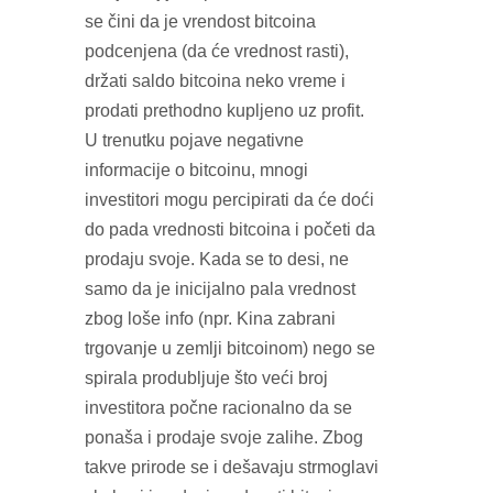
se čini da je vrendost bitcoina
podcenjena (da će vrednost rasti),
držati saldo bitcoina neko vreme i
prodati prethodno kupljeno uz profit.
U trenutku pojave negativne
informacije o bitcoinu, mnogi
investitori mogu percipirati da će doći
do pada vrednosti bitcoina i početi da
prodaju svoje. Kada se to desi, ne
samo da je inicijalno pala vrednost
zbog loše info (npr. Kina zabrani
trgovanje u zemlji bitcoinom) nego se
spirala produbljuje što veći broj
investitora počne racionalno da se
ponaša i prodaje svoje zalihe. Zbog
takve prirode se i dešavaju strmoglavi