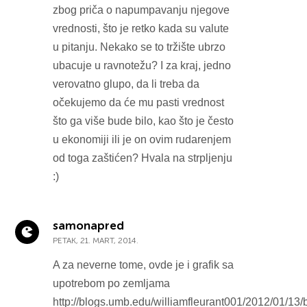
zbog priča o napumpavanju njegove
vrednosti, što je retko kada su valute
u pitanju. Nekako se to tržište ubrzo
ubacuje u ravnotežu? I za kraj, jedno
verovatno glupo, da li treba da
očekujemo da će mu pasti vrednost
što ga više bude bilo, kao što je često
u ekonomiji ili je on ovim rudarenjem
od toga zaštićen? Hvala na strpljenju
:)
samonapred
PETAK, 21. MART, 2014.
A za neverne tome, ovde je i grafik sa
upotrebom po zemljama
http://blogs.umb.edu/williamfleurant001/2012/01/13/b