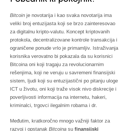
Bitcoin
je novotarija i kao svaka novotarija ima
veliki broj entuzijasta koji se brzo zainteresovao
za digitalnu kripto-valutu. Koncept kriptovanih
protokola, decentralizovane kontrole transakcija i
ograničene ponude vrlo je primamljiv. Istraživanja
korisnika verovatno bi pokazala da su korisnici
Bitcoina oni koji tragaju za revolucionarnim
rešenjima, koji ne veruju u savremeni finansijski
sistem, ljudi koji su entuzijastični po pitanju uloge
ICT u životu, oni koji traže visok nivo diskrecije i
poverljivosti informacija na internetu, hakeri,
kriminalci, trgovci ilegalnim robama i dr.
Međutim, kratkoročno mnogo važniji faktor za
razvoj i opstanak
Bitcoina
su
finansijski