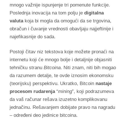
mnogo važnije ispunjenje tri pomenute funkcije.
Poslednja inovacija na tom polju je
digitalna
valuta
koja bi mogla da omogući da se trgovina,
obračun i čuvanje vrednosti obavljaju najjeftinije i
najefikasnije do sada.
Postoji čitav niz tekstova koje možete pronaći na
internetu koji će mnogo bolje i detaljnije objasniti
tehničku stranu
Bitcoina
. Niti znam, niti bih mogao
da razumem detalje, te ovde iznosim ekonomsku
(teorijsku) perspektivu. Ukratko, Bitcoin
nastaje
procesom rudarenja
“
mining
”, koji podrazumeva
da vaš računar rešava izuzetno komplikovanu
jednačinu. Rešavanjem dobijate pravo na nagradu
– određeni deo jedinice bitcoina.