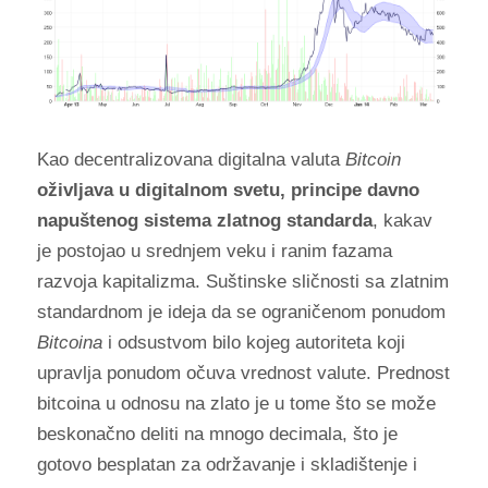
Kao decentralizovana digitalna valuta
Bitcoin
oživljava u digitalnom svetu, principe davno
napuštenog sistema zlatnog standarda
, kakav
je postojao u srednjem veku i ranim fazama
razvoja kapitalizma. Suštinske sličnosti sa zlatnim
standardnom je ideja da se
ograničenom ponudom
Bitcoina
i
odsustvom
bilo kojeg
autoriteta
koji
upravlja ponudom očuva vrednost valute. Prednost
bitcoina u odnosu na zlato je u tome što se može
beskonačno deliti na mnogo decimala, što je
gotovo besplatan za održavanje i skladištenje i