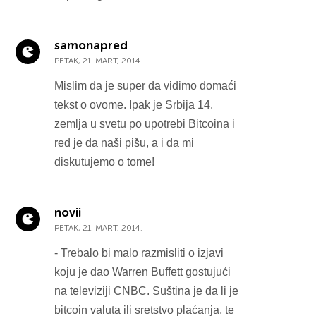
samonapred
PETAK, 21. MART, 2014.
Mislim da je super da vidimo domaći
tekst o ovome. Ipak je Srbija 14.
zemlja u svetu po upotrebi Bitcoina i
red je da naši pišu, a i da mi
diskutujemo o tome!
novii
PETAK, 21. MART, 2014.
- Trebalo bi malo razmisliti o izjavi
koju je dao Warren Buffett gostujući
na televiziji CNBC. Suština je da li je
bitcoin valuta ili sretstvo plaćanja, te