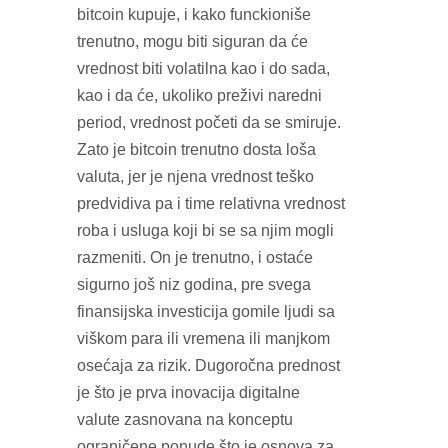
bitcoin kupuje, i kako funckioniše
trenutno, mogu biti siguran da će
vrednost biti volatilna kao i do sada,
kao i da će, ukoliko preživi naredni
period, vrednost početi da se smiruje.
Zato je bitcoin trenutno dosta loša
valuta, jer je njena vrednost teško
predvidiva pa i time relativna vrednost
roba i usluga koji bi se sa njim mogli
razmeniti. On je trenutno, i ostaće
sigurno još niz godina, pre svega
finansijska investicija gomile ljudi sa
viškom para ili vremena ili manjkom
osećaja za rizik. Dugoročna prednost
je što je prva inovacija digitalne
valute zasnovana na konceptu
ograničene ponude što je osnova za