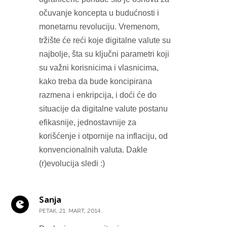
očuvanje koncepta u budućnosti i
monetarnu revoluciju. Vremenom,
tržište će reći koje digitalne valute su
najbolje, šta su ključni parametri koji
su važni korisnicima i vlasnicima,
kako treba da bude koncipirana
razmena i enkripcija, i doći će do
situacije da digitalne valute postanu
efikasnije, jednostavnije za
korišćenje i otpornije na inflaciju, od
konvencionalnih valuta. Dakle
(r)evolucija sledi :)
Sanja
PETAK, 21. MART, 2014.