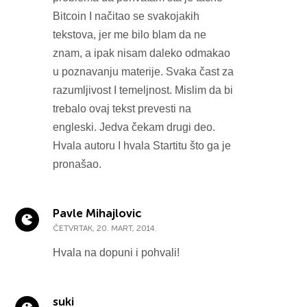
Bitcoin I načitao se svakojakih
tekstova, jer me bilo blam da ne
znam, a ipak nisam daleko odmakao
u poznavanju materije. Svaka čast za
razumljivost I temeljnost. Mislim da bi
trebalo ovaj tekst prevesti na
engleski. Jedva čekam drugi deo.
Hvala autoru I hvala Startitu što ga je
pronašao.
Pavle Mihajlovic
ČETVRTAK, 20. MART, 2014.
Hvala na dopuni i pohvali!
suki