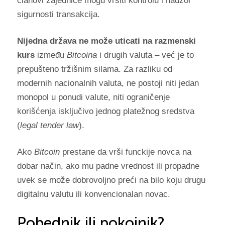
članovi zajednice mogu vršiti kontrolu i nadzor
sigurnosti transakcija.
Nijedna država ne može uticati na razmenski
kurs
između
Bitcoina
i drugih valuta – već je to
prepušteno tržišnim silama. Za razliku od
modernih nacionalnih valuta, ne postoji niti jedan
monopol u ponudi valute, niti ograničenje
korišćenja isključivo jednog platežnog sredstva
(
legal tender law
).
Ako
Bitcoin
prestane da vrši funckije novca na
dobar način, ako mu padne vrednost ili propadne
uvek se može dobrovoljno preći na bilo koju drugu
digitalnu valutu ili konvencionalan novac.
Pobednik ili pokojnik?