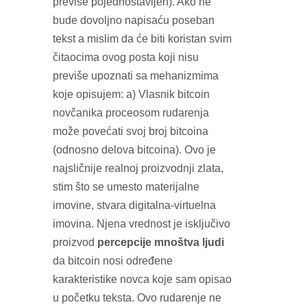
previše pojednostavljen). Ako ne
bude dovoljno napisaću poseban
tekst a mislim da će biti koristan svim
čitaocima ovog posta koji nisu
previše upoznati sa mehanizmima
koje opisujem: a) Vlasnik bitcoin
novčanika proceosom rudarenja
može povećati svoj broj bitcoina
(odnosno delova bitcoina). Ovo je
najsličnije realnoj proizvodnji zlata,
stim što se umesto materijalne
imovine, stvara digitalna-virtuelna
imovina. Njena vrednost je isključivo
proizvod
percepcije mnoštva ljudi
da bitcoin nosi određene
karakteristike novca koje sam opisao
u početku teksta. Ovo rudarenje ne