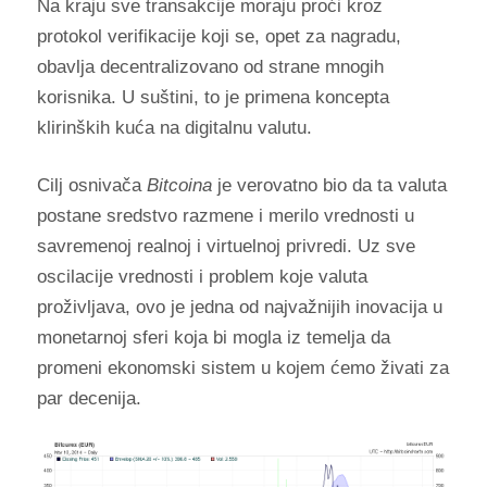
Na kraju sve transakcije moraju proći kroz
protokol verifikacije koji se, opet za nagradu,
obavlja decentralizovano od strane mnogih
korisnika. U suštini, to je primena koncepta
klirinških kuća na digitalnu valutu.
Cilj osnivača
Bitcoina
je verovatno bio da ta valuta
postane sredstvo razmene i merilo vrednosti u
savremenoj realnoj i virtuelnoj privredi. Uz sve
oscilacije vrednosti i problem koje valuta
proživljava, ovo je jedna od najvažnijih inovacija u
monetarnoj sferi koja bi mogla iz temelja da
promeni ekonomski sistem u kojem ćemo živati za
par decenija.