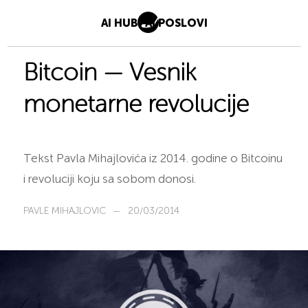
AI HUB
AI POSLOVI
Bitcoin — Vesnik
monetarne revolucije
Tekst Pavla Mihajlovića iz 2014. godine o Bitcoinu
i revoluciji koju sa sobom donosi.
PAVLE MIHAJLOVIC
—
20/03/2014