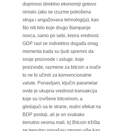
doprinosi direktno ekonomiji gotovo
nimalo (ako se izuzme potrošena
struja i angažovana tehnologija), kao
što niti bilo koje drugo štampanje
novca, samo po sebi, kreira vrednost.
GDP rast se indirektno događa onog
momenta kada su ljudi spremni da
svoje proizvode i usluge, koje
proizvode, razmene za bitcoin a inače
to ne bi učinili za konvencionalne
valute. Ponavljam, ključni parametar
ovde je ukupna vrednost transakcija
koje su izvršene bitcoinom, a
gledajući sa te strane, realni efekat na
BDP postoji, ali je on svakako
trenutno veoma mali. b) Bitcoin tržišta
se trenutno ponašaju mnogo više kao