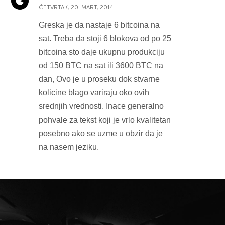
ČETVRTAK, 20. MART, 2014.
Greska je da nastaje 6 bitcoina na
sat. Treba da stoji 6 blokova od po 25
bitcoina sto daje ukupnu produkciju
od 150 BTC na sat ili 3600 BTC na
dan, Ovo je u proseku dok stvarne
kolicine blago variraju oko ovih
srednjih vrednosti. Inace generalno
pohvale za tekst koji je vrlo kvalitetan
posebno ako se uzme u obzir da je
na nasem jeziku.