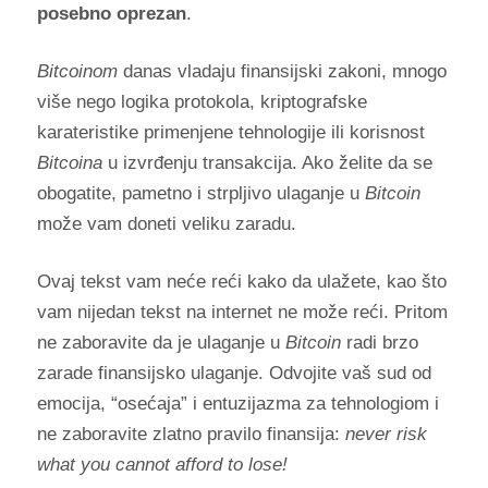
posebno oprezan
.
Bitcoinom
danas vladaju finansijski zakoni, mnogo
više nego logika protokola, kriptografske
karateristike primenjene tehnologije ili korisnost
Bitcoina
u izvrđenju transakcija. Ako želite da se
obogatite, pametno i strpljivo ulaganje u
Bitcoin
može vam doneti veliku zaradu.
Ovaj tekst vam neće reći kako da ulažete, kao što
vam nijedan tekst na internet ne može reći. Pritom
ne zaboravite da je ulaganje u
Bitcoin
radi brzo
zarade finansijsko ulaganje. Odvojite vaš sud od
emocija, “osećaja” i entuzijazma za tehnologiom i
ne zaboravite zlatno pravilo finansija:
never risk
what you cannot afford to lose
!