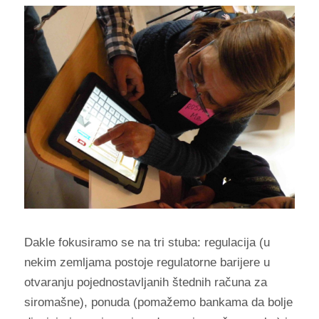
Dakle fokusiramo se na tri stuba: regulacija (u
nekim zemljama postoje regulatorne barijere u
otvaranju pojednostavljanih štednih računa za
siromašne), ponuda (pomažemo bankama da bolje