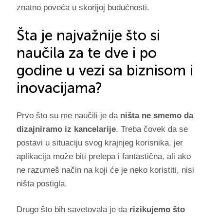
znatno poveća u skorijoj budućnosti.
Šta je najvažnije što si
naučila za te dve i po
godine u vezi sa biznisom i
inovacijama?
Prvo što su me naučili je da
ništa ne smemo da
dizajniramo iz kancelarije
. Treba čovek da se
postavi u situaciju svog krajnjeg korisnika, jer
aplikacija može biti prelepa i fantastična, ali ako
ne razumeš način na koji će je neko koristiti, nisi
ništa postigla.
Drugo što bih savetovala je da
rizikujemo što