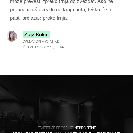
može prevesti "preko trnja do zvezda". Ako ne
prepoznaješ zvezdu na kraju puta, teško će ti
pasti prelazak preko trnja.
Zoja Kukić
OBJAVIO/LA ČLANAK.
ČETVRTAK, 8. MAJ, 2014.
STARTIT JE PROJEKAT
NEPROFITNE