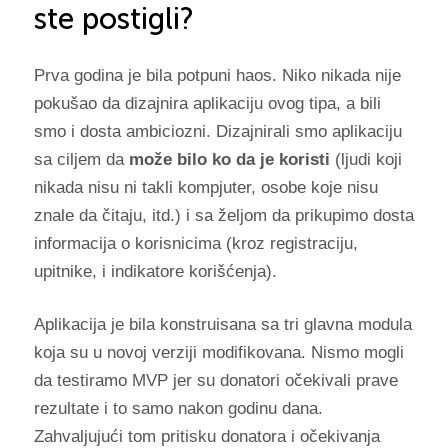
ste postigli?
Prva godina je bila potpuni haos. Niko nikada nije
pokušao da dizajnira aplikaciju ovog tipa, a bili
smo i dosta ambiciozni. Dizajnirali smo aplikaciju
sa ciljem da
može bilo ko da je koristi
(ljudi koji
nikada nisu ni takli kompjuter, osobe koje nisu
znale da čitaju, itd.) i sa željom da prikupimo dosta
informacija o korisnicima (kroz registraciju,
upitnike, i indikatore korišćenja).
Aplikacija je bila konstruisana sa tri glavna modula
koja su u novoj verziji modifikovana. Nismo mogli
da testiramo MVP jer su donatori očekivali prave
rezultate i to samo nakon godinu dana.
Zahvaljujući tom pritisku donatora i očekivanja