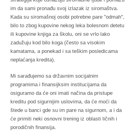
im da sami pronađu svoj izlazak iz siromaštva.
Kada su siromašnoj osobi potrebne pare "odmah",
bilo to zbog kupovine nekog leka bolesnom detetu
ili kupovine knjiga za školu, oni se vrlo lako
zadužuju kod bilo koga (često sa visokim
kamatama, a ponekad i sa teškim posledicama
neplaćanja kredita).
Mi sarađujemo sa državnim socijalnim
programima i finansijksim institucijama da
osiguramo da će oni imati načina da pristupe
kreditu pod sigurnijim uslovima, da će moći da
štede u banci gde su im pare na sigurnom, a i da
će primiti neki osnovni trening iz oblasti ličnih i
porodičnih finansija.