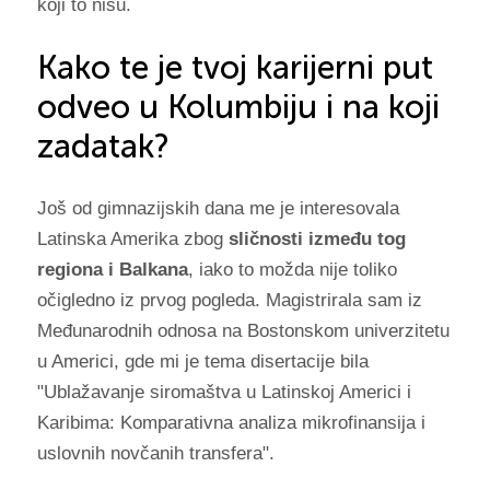
koji to nisu.
Kako te je tvoj karijerni put
odveo u Kolumbiju i na koji
zadatak?
Još od gimnazijskih dana me je interesovala
Latinska Amerika zbog
sličnosti između tog
regiona i Balkana
, iako to možda nije toliko
očigledno iz prvog pogleda. Magistrirala sam iz
Međunarodnih odnosa na Bostonskom univerzitetu
u Americi, gde mi je tema disertacije bila
"Ublažavanje siromaštva u Latinskoj Americi i
Karibima: Komparativna analiza mikrofinansija i
uslovnih novčanih transfera".