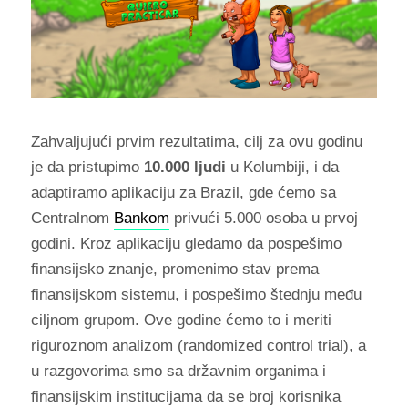
Zahvaljujući prvim rezultatima, cilj za ovu godinu
je da pristupimo
10.000 ljudi
u Kolumbiji, i da
adaptiramo aplikaciju za Brazil, gde ćemo sa
Centralnom
Bankom
privući 5.000 osoba u prvoj
godini. Kroz aplikaciju gledamo da pospešimo
finansijsko znanje, promenimo stav prema
finansijskom sistemu, i pospešimo štednju među
ciljnom grupom. Ove godine ćemo to i meriti
riguroznom analizom (randomized control trial), a
u razgovorima smo sa državnim organima i
finansijskim institucijama da se broj korisnika