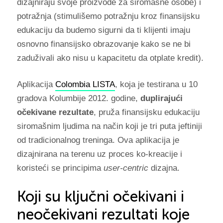
dizajniraju svoje proizvode za siromašne osobe) i
potražnja (stimulišemo potražnju kroz finansijsku
edukaciju da budemo sigurni da ti klijenti imaju
osnovno finansijsko obrazovanje kako se ne bi
zaduživali ako nisu u kapacitetu da otplate kredit).
Aplikacija
Colombia LISTA
, koja je testirana u 10
gradova Kolumbije 2012. godine,
duplirajući
očekivane rezultate
, pruža finansijsku edukaciju
siromašnim ljudima na način koji je tri puta jeftiniji
od tradicionalnog treninga. Ova aplikacija je
dizajnirana na terenu uz proces ko-kreacije i
koristeći se principima
user-centric
dizajna.
Koji su ključni očekivani i
neočekivani rezultati koje