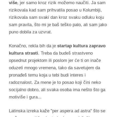
više
, jer samo kroz rizik možemo naučiti. Ja sam
rizikovala kad sam prihvatila posao u Kolumbiji,
rizikovala sam svaki dan kroz svaku odluku koju
sam pravila, što mi je baš teško palo, ali sam jako
puno dobila za uzvrat.
Konačno, rekla bih da je
startap kultura zapravo
kultura strasti
. Treba da budeš strastveno
opsednut projektom ili poslom jer će ti on inače
oduzeti mnogo vremena, tako da savetujem da
pronađeš temu koja u tebi budi interes i
radoznalost. Za mene je to posao koji čini neko
socijalno dobro, ali svaka osoba ima nešto što ga
motiviše i gura...
Latinska izreka kaže "per aspera ad astra" što se