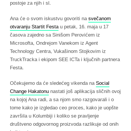
postoje za njih i sl.
Ana će o svom iskustvu govoriti na
svečanom
otvaranju Startit Festa
u petak, 16. maja u 17
časova zajedno sa Sinišom Perovićem iz
Microsofta, Ondrejom Vanekom iz Agent
Technology Centra, Vukašinom Stojkovim iz
TruckTracka i ekipom SEE ICTa i ključnih partnera
Festa.
Očekujemo da će sledećeg vikenda na
Social
Change Hakatonu
nastati još aplikacija sličnih ovoj
na kojoj Ana radi, a sa njom smo razgovarali i o
tome kako je izgledao ceo proces, kako je uopšte
završila u Kolumbiji i koliko se pravljenje
društveno odgovornog proizvoda razlikuje od onih