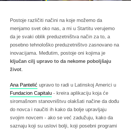
Postoje različiti načini na koje možemo da
menjamo svet oko nas, a mi u Startitu verujemo
da je svaki oblik preduzetništva način za to, a
posebno tehnološko preduzetništvo zasnovano na
inovacijama. Međutim, postoje oni kojima je
ključan cilj upravo to da nekome poboljšaju
život
.
Ana Pantelić
upravo to radi u Latinskoj Americi u
Fundacion Capitalu
- kreira aplikaciju koja će
siromašnom stanovništvu olakšati načine da dođu
do novca i naučiti ih kako da bolje upravljaju
svojim novcem - ako se već zadužuju, kako da
saznaju koji su uslovi bolji, koji posebni programi