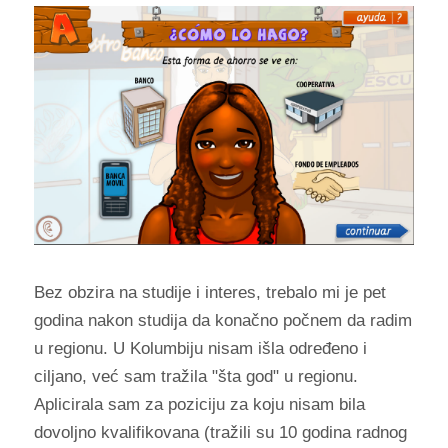
Bez obzira na studije i interes, trebalo mi je pet
godina nakon studija da konačno počnem da radim
u regionu. U Kolumbiju nisam išla određeno i
ciljano, već sam tražila "šta god" u regionu.
Aplicirala sam za poziciju za koju nisam bila
dovoljno kvalifikovana (tražili su 10 godina radnog