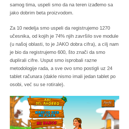
samog tima, uspeli smo da na teren izađemo sa
jako dobrim beta proizvodom.
Za 10 nedelja smo uspeli da registrujemo 1270
učesnika, od kojih je 74% njih završilo sve module
(u našoj oblasti, to je JAKO dobra cifra), a cilj nam
je bio da registrujemo 600, što znači da smo
duplirali cifre. Usput smo isprobali razne
metodologije rada, a sve ovo smo postigli uz 24
tablet računara (dakle nismo imali jedan tablet po
osobi, već su se rotirale).