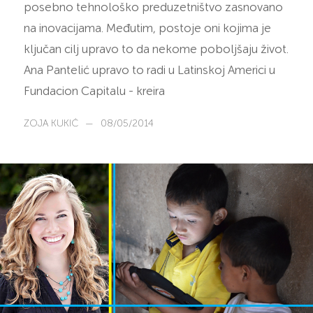
posebno tehnološko preduzetništvo zasnovano
na inovacijama. Međutim, postoje oni kojima je
ključan cilj upravo to da nekome poboljšaju život.
Ana Pantelić upravo to radi u Latinskoj Americi u
Fundacion Capitalu - kreira
ZOJA KUKIĆ
—
08/05/2014