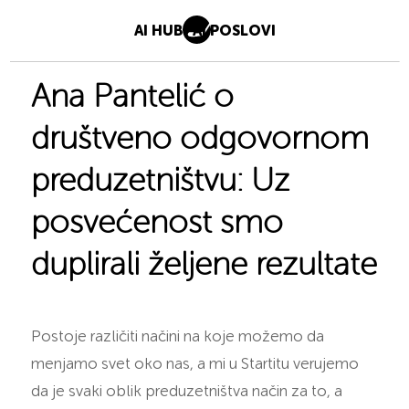
AI HUB
AI POSLOVI
Ana Pantelić o
društveno odgovornom
preduzetništvu: Uz
posvećenost smo
duplirali željene rezultate
Postoje različiti načini na koje možemo da
menjamo svet oko nas, a mi u Startitu verujemo
da je svaki oblik preduzetništva način za to, a