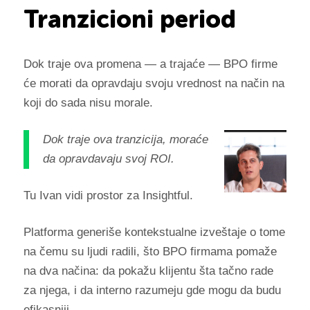
Tranzicioni period
Dok traje ova promena — a trajaće — BPO firme
će morati da opravdaju svoju vrednost na način na
koji do sada nisu morale.
Dok traje ova tranzicija, moraće
da opravdavaju svoj ROI.
Tu Ivan vidi prostor za Insightful.
Platforma generiše kontekstualne izveštaje o tome
na čemu su ljudi radili, što BPO firmama pomaže
na dva načina: da pokažu klijentu šta tačno rade
za njega, i da interno razumeju gde mogu da budu
efikasniji.