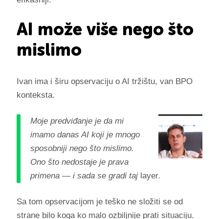
AI može više nego što
mislimo
Ivan ima i širu opservaciju o AI tržištu, van BPO
konteksta.
Moje predviđanje je da mi
imamo danas AI koji je mnogo
sposobniji nego što mislimo.
Ono što nedostaje je prava
primena — i sada se gradi taj
layer
.
Sa tom opservacijom je teško ne složiti se od
strane bilo koga ko malo ozbiljnije prati situaciju.