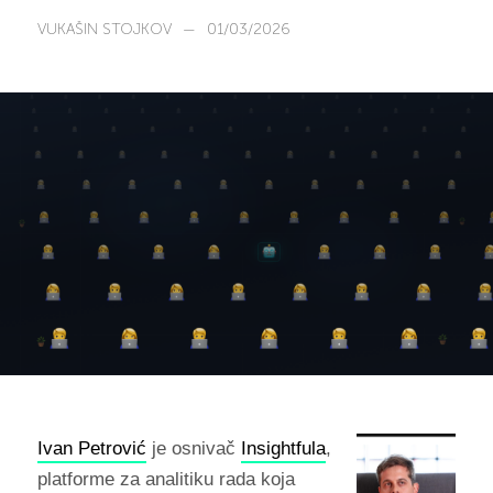
VUKAŠIN STOJKOV
—
01/03/2026
Ivan Petrović
je osnivač
Insightfula
,
platforme za analitiku rada koja