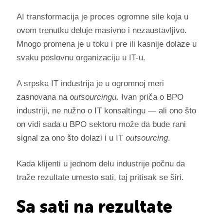
AI transformacija je proces ogromne sile koja u
ovom trenutku deluje masivno i nezaustavljivo.
Mnogo promena je u toku i pre ili kasnije dolaze u
svaku poslovnu organizaciju u IT-u.
A srpska IT industrija je u ogromnoj meri
zasnovana na
outsourcingu
. Ivan priča o BPO
industriji, ne nužno o IT konsaltingu — ali ono što
on vidi sada u BPO sektoru može da bude rani
signal za ono što dolazi i u IT
outsourcing
.
Kada klijenti u jednom delu industrije počnu da
traže rezultate umesto sati, taj pritisak se širi.
Sa sati na rezultate