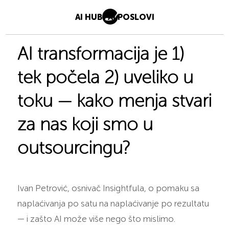
AI HUB
AI POSLOVI
AI transformacija je 1)
tek počela 2) uveliko u
toku — kako menja stvari
za nas koji smo u
outsourcingu?
Ivan Petrović, osnivač Insightfula, o pomaku sa
naplaćivanja po satu na naplaćivanje po rezultatu
— i zašto AI može više nego što mislimo.