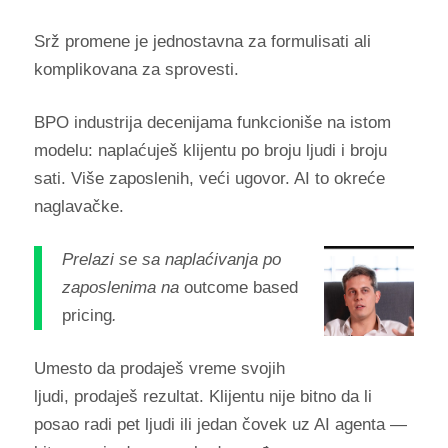
Srž promene je jednostavna za formulisati ali
komplikovana za sprovesti.
BPO industrija decenijama funkcioniše na istom
modelu: naplaćuješ klijentu po broju ljudi i broju
sati. Više zaposlenih, veći ugovor. AI to okreće
naglavačke.
Prelazi se sa naplaćivanja po
zaposlenima na
outcome based
pricing
.
Umesto da prodaješ vreme svojih
ljudi, prodaješ rezultat. Klijentu nije bitno da li
posao radi pet ljudi ili jedan čovek uz AI agenta —