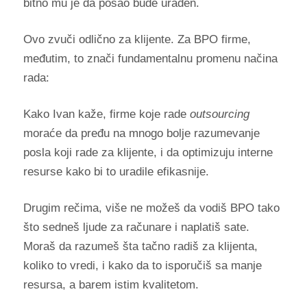
bitno mu je da posao bude urađen.
Ovo zvuči odlično za klijente. Za BPO firme,
međutim, to znači fundamentalnu promenu načina
rada:
Kako Ivan kaže, firme koje rade
outsourcing
moraće da pređu na mnogo bolje razumevanje
posla koji rade za klijente, i da optimizuju interne
resurse kako bi to uradile efikasnije.
Drugim rečima, više ne možeš da vodiš BPO tako
što sedneš ljude za računare i naplatiš sate.
Moraš da razumeš šta tačno radiš za klijenta,
koliko to vredi, i kako da to isporučiš sa manje
resursa, a barem istim kvalitetom.