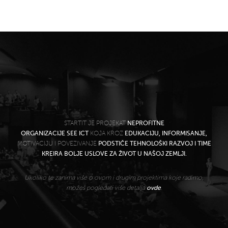
STARTIT JE PROJEKAT
NEPROFITNE
ORGANIZACIJE SEE ICT
KOJA KROZ
EDUKACIJU, INFORMISANJE,
MOTIVACIJU I POVEZIVANJE
PODSTIČE TEHNOLOŠKI RAZVOJ I TIME
KREIRA BOLJE USLOVE ZA ŽIVOT U NAŠOJ ZEMLJI.
Ukoliko te zanima više o ovom i drugim projektima koje radimo,
možeš pogledati više detalja
ovde
.