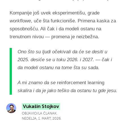
Kompanije još uvek eksperimentišu, grade
workflowe
, uče šta funkcioniše. Primena kaska za
sposobnošću. Ali čak i da modeli ostanu na
trenutnom nivou — promena je neizbežna.
Ono što su ljudi očekivali da će se desiti u
2025. desiće se u toku 2026. i 2027. — čak i
da modeli ostanu na tome šta su sada.
A mi znamo da se
reinforcement learning
skalira i da je jako teško da ostanu tu gde jesu.
Vukašin Stojkov
OBJAVIO/LA ČLANAK.
NEDELJA, 1. MART, 2026.