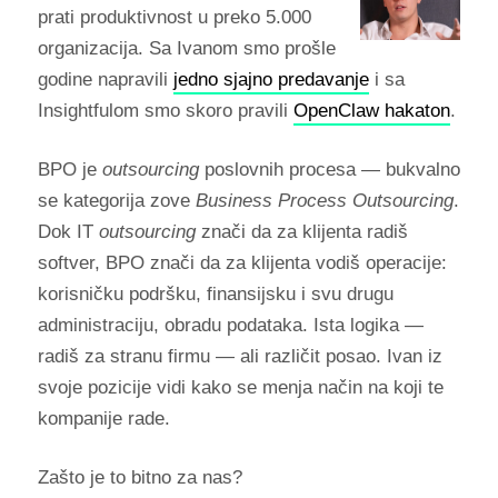
prati produktivnost u preko 5.000
organizacija. Sa Ivanom smo prošle
godine napravili
jedno sjajno predavanje
i sa
Insightfulom smo skoro pravili
OpenClaw hakaton
.
BPO je
outsourcing
poslovnih procesa — bukvalno
se kategorija zove
Business Process Outsourcing
.
Dok IT
outsourcing
znači da za klijenta radiš
softver, BPO znači da za klijenta vodiš operacije:
korisničku podršku, finansijsku i svu drugu
administraciju, obradu podataka. Ista logika —
radiš za stranu firmu — ali različit posao. Ivan iz
svoje pozicije vidi kako se menja način na koji te
kompanije rade.
Zašto je to bitno za nas?